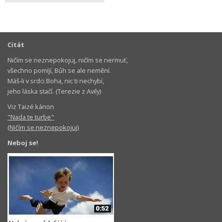
Citát
Ničím se neznepokojuj, ničím se nermuť,
všechno pomíjí, Bůh se ale nemění.
Máš-li v srdci Boha, nic ti nechybí,
jeho láska stačí. (Terezie z Avily)
Viz Taizé kánon
"Nada te turbe"
(Ničím se neznepokojuj)
Neboj se!