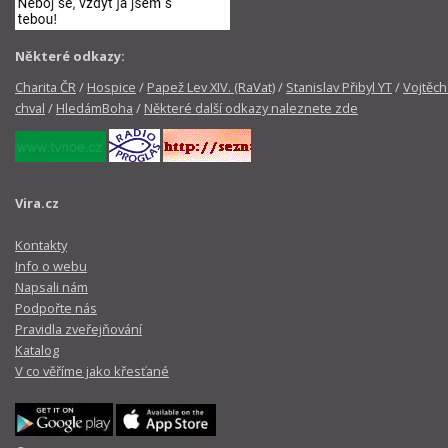
Některé odkazy:
Charita ČR
/
Hospice
/
Papež Lev XIV. (RaVat)
/
Stanislav Přibyl YT
/
Vojtěch
chval
/
HledámBoha
/
Některé další odkazy naleznete zde
Vira.cz
Kontakty
Info o webu
Napsali nám
Podpořte nás
Pravidla zveřejňování
Katalog
V co věříme jako křesťané