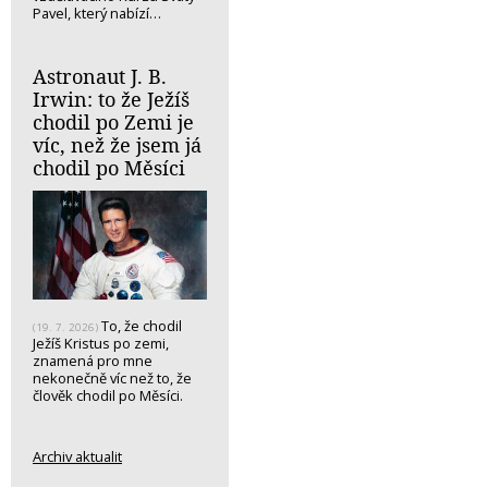
Pavel, který nabízí…
Astronaut J. B.
Irwin: to že Ježíš
chodil po Zemi je
víc, než že jsem já
chodil po Měsíci
To, že chodil
(19. 7. 2026)
Ježíš Kristus po zemi,
znamená pro mne
nekonečně víc než to, že
člověk chodil po Měsíci.
Archiv aktualit