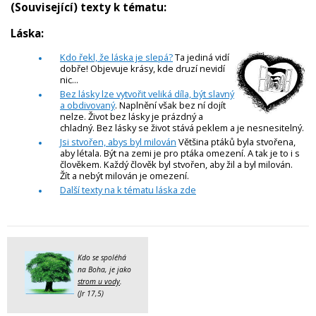
(Související) texty k tématu:
Láska:
Kdo řekl, že láska je slepá?
Ta jediná vidí
dobře! Objevuje krásy, kde druzí nevidí
nic...
Bez lásky lze vytvořit veliká díla, být slavný
a obdivovaný
. Naplnění však bez ní dojít
nelze. Život bez lásky je prázdný a
chladný. Bez lásky se život stává peklem a je nesnesitelný.
Jsi stvořen, abys byl milován
Většina ptáků byla stvořena,
aby létala. Být na zemi je pro ptáka omezení. A tak je to i s
člověkem. Každý člověk byl stvořen, aby žil a byl milován.
Žít a nebýt milován je omezení.
Další texty na k tématu láska zde
Kdo se spoléhá
na Boha, je jako
strom u vody
.
(Jr 17,5)