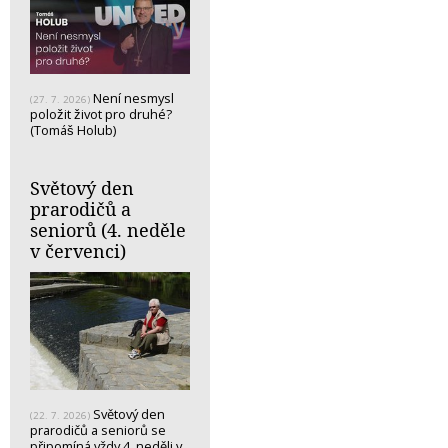
Není nesmysl
(27. 7. 2026)
položit život pro druhé?
(Tomáš Holub)
Světový den
prarodičů a
seniorů (4. neděle
v červenci)
Světový den
(22. 7. 2026)
prarodičů a seniorů se
připomíná vždy 4. neděli v