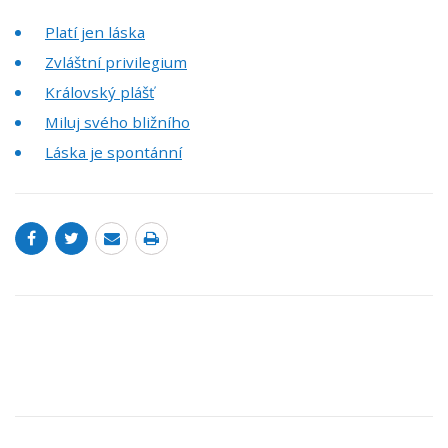
Platí jen láska
Zvláštní privilegium
Královský plášť
Miluj svého bližního
Láska je spontánní