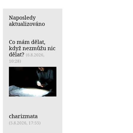
Naposledy
aktualizováno
Co mám dělat,
když nezmůžu nic
dělat?
(6.8.2026,
10:28)
charizmata
(5.8.2026, 17:55)