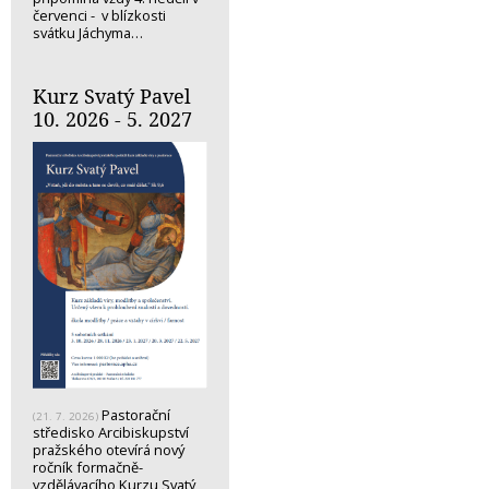
červenci - v blízkosti
svátku Jáchyma…
Kurz Svatý Pavel
10. 2026 - 5. 2027
Pastorační
(21. 7. 2026)
středisko Arcibiskupství
pražského otevírá nový
ročník formačně-
vzdělávacího Kurzu Svatý