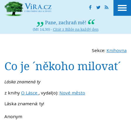
Pane, zachraň mě!
(Mt 14,30) -
Citát z Bible na každý den
Sekce:
Knihovna
Co je ´někoho milovat´
Láska znamená ty
z knihy
O Lásce
, vydal(o):
Nové město
Láska znamená: ty!
Anonym