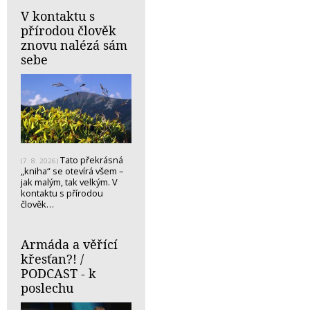
V kontaktu s
přírodou člověk
znovu nalézá sám
sebe
Tato překrásná
(7. 8. 2026)
„kniha“ se otevírá všem –
jak malým, tak velkým. V
kontaktu s přírodou
člověk…
Armáda a věřící
křesťan?! /
PODCAST - k
poslechu