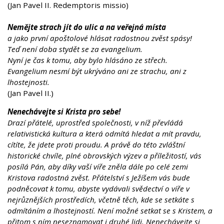
(Jan Pavel II. Redemptoris missio)
Nemějte strach jít do ulic a na veřejná místa
a jako první apoštolové hlásat radostnou zvěst spásy!
Teď není doba stydět se za evangelium.
Nyní je čas k tomu, aby bylo hlásáno ze střech.
Evangelium nesmí být ukrýváno ani ze strachu, ani z
lhostejnosti.
(Jan Pavel II.)
Nenechávejte si Krista pro sebe!
Drazí přátelé, uprostřed společnosti, v níž převládá
relativistická kultura a která odmítá hledat a mít pravdu,
cítíte, že jdete proti proudu. A právě do této zvláštní
historické chvíle, plné obrovských výzev a příležitostí, vás
posílá Pán, aby díky vaší víře zněla dále po celé zemi
Kristova radostná zvěst. Přátelství s Ježíšem vás bude
podněcovat k tomu, abyste vydávali svědectví o víře v
nejrůznějších prostředích, včetně těch, kde se setkáte s
odmítáním a lhostejností. Není možné setkat se s Kristem, a
přitom s ním neseznamovat i druhé lidi. Nenechávejte si