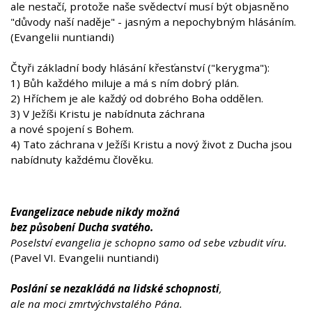
ale nestačí, protože naše svědectví musí být objasněno
"důvody naší naděje" - jasným a nepochybným hlásáním.
(Evangelii nuntiandi)
Čtyři základní body hlásání křesťanství ("kerygma"):
1) Bůh každého miluje a má s ním dobrý plán.
2) Hříchem je ale každý od dobrého Boha oddělen.
3) V Ježíši Kristu je nabídnuta záchrana
a nové spojení s Bohem.
4) Tato záchrana v Ježíši Kristu a nový život z Ducha jsou
nabídnuty každému člověku.
Evangelizace nebude nikdy možná
bez působení Ducha svatého.
Poselství evangelia je schopno samo od sebe vzbudit víru.
(Pavel VI. Evangelii nuntiandi)
Poslání se nezakládá na lidské schopnosti
,
ale na moci zmrtvýchvstalého Pána.