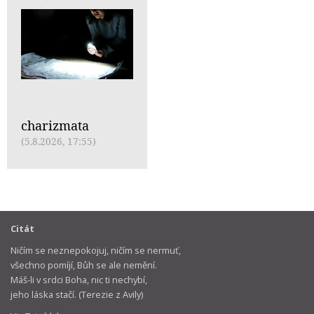
charizmata
(5.8.2026, 17:55)
Citát
Ničím se neznepokojuj, ničím se nermuť,
všechno pomíjí, Bůh se ale nemění.
Máš-li v srdci Boha, nic ti nechybí,
jeho láska stačí. (Terezie z Avily)