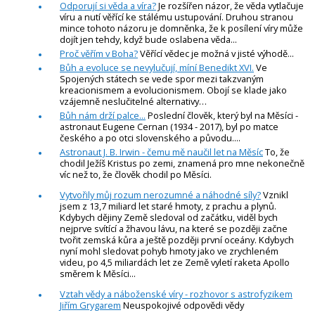
Odporují si věda a víra?
Je rozšířen názor, že věda vytlačuje
víru a nutí věřící ke stálému ustupování. Druhou stranou
mince tohoto názoru je domněnka, že k posílení víry může
dojít jen tehdy, když bude oslabena věda...
Proč věřím v Boha?
Věřící vědec je možná v jisté výhodě...
Bůh a evoluce se nevylučují, míní Benedikt XVI.
Ve
Spojených státech se vede spor mezi takzvaným
kreacionismem a evolucionismem. Obojí se klade jako
vzájemně neslučitelné alternativy…
Bůh nám drží palce...
Poslední člověk, který byl na Měsíci -
astronaut Eugene Cernan (1934 - 2017), byl po matce
českého a po otci slovenského a původu....
Astronaut J. B. Irwin - čemu mě naučil let na Měsíc
To, že
chodil Ježíš Kristus po zemi, znamená pro mne nekonečně
víc než to, že člověk chodil po Měsíci.
Vytvořily můj rozum nerozumné a náhodné síly?
Vznikl
jsem z 13,7 miliard let staré hmoty, z prachu a plynů.
Kdybych dějiny Země sledoval od začátku, viděl bych
nejprve svítící a žhavou lávu, na které se později začne
tvořit zemská kůra a ještě později první oceány. Kdybych
nyní mohl sledovat pohyb hmoty jako ve zrychleném
videu, po 4,5 miliardách let ze Země vyletí raketa Apollo
směrem k Měsíci...
Vztah vědy a náboženské víry - rozhovor s astrofyzikem
Jiřím Grygarem
Neuspokojivé odpovědi vědy