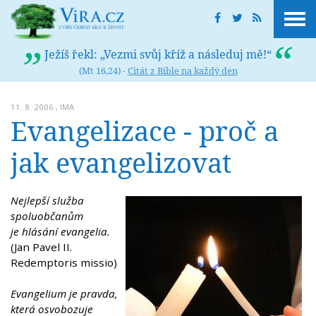
Ježíš řekl: „Vezmi svůj kříž a následuj mě!“
(Mt 16,24) -
Citát z Bible na každý den
11. 8. 2006 ,
IMA
Evangelizace - proč a
jak evangelizovat
Nejlepší služba
spoluobčanům
je hlásání evangelia.
(Jan Pavel II.
Redemptoris missio)
Evangelium je pravda,
která osvobozuje