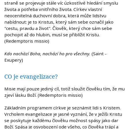
straně se projevuje stále víc úzkostlivé hledání smyslu
života a potřeba vnitřního života. Církev vlastní
neocenitelná duchovní dobra, která může lidstvu
nabídnout: je to Kristus, který sám sebe označil jako
"cestu, pravdu a život". Člověk, který chce sám sebe
pochopit až do hlubin, musí se přiblížit Kristu.
(Redemptoris missio)
Kdo nachází Boha, nachází ho pro všechny.
(Saint -
Exupery)
CO je evangelizace?
Misie mají pouze jediný cíl, totiž sloužit člověku tím, že mu
zjeví lásku Boží. (Redemptoris missio)
Základním programem církve je seznámit lidi s Kristem.
Vrcholem evangelizace je jasné vyznání, že v Ježíši Kristu
se poskytuje každému člověku možnost spásy jako dar
Boží. Spása je osvobození ode všeho, co člověka trápí a