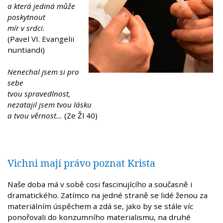
a která jediná může
poskytnout
mír v srdci.
(Pavel VI. Evangelii
nuntiandi)
Nenechal jsem si pro
sebe
tvou spravedlnost,
nezatajil jsem tvou lásku
a tvou věrnost...
(Ze Žl 40)
Vichni mají právo poznat Krista
Naše doba má v sobě cosi fascinujícího a současně i
dramatického. Zatímco na jedné straně se lidé ženou za
materiálním úspěchem a zdá se, jako by se stále víc
ponořovali do konzumního materialismu, na druhé