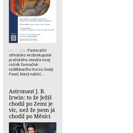
Pastorační
(21. 7. 2026)
středisko Arcibiskupství
pražského otevírá nový
ročník formačně-
vzdělávacího Kurzu Svatý
Pavel, který nabízí…
Astronaut J. B.
Irwin: to že Ježíš
chodil po Zemi je
víc, než že jsem já
chodil po Měsíci