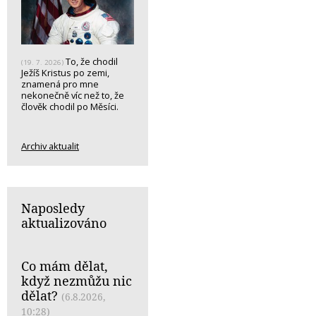
To, že chodil
(19. 7. 2026)
Ježíš Kristus po zemi,
znamená pro mne
nekonečně víc než to, že
člověk chodil po Měsíci.
Archiv aktualit
Naposledy
aktualizováno
Co mám dělat,
když nezmůžu nic
dělat?
(6.8.2026,
10:28)