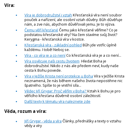
Víra:
Víra je dobrodružství i vztah
Křesťanská víra není soubor
pouček a nařízení, ale osobní vztah důvěry. Bůh důvěřuje
nám, a zve nás, abychom důvěřovali jemu. Je to výzva.
Čemu věří křesťané
Čemu jako křesťané věříme? Co je
podstatou křesťanské víry? Na čem stavíme svůj život?
Kerygma - křesťanská víra v kostce.
Křesťanská víra - základní pohled
Bůh jde vstříc úplně
každému. I tobě! Neboj se.
Víra - co víra je a co není
Co křesťanská víra je a co není...
Víra osvěcuje naši cestu životem
Hledat Boha je
dobrodružství. Nikdo z nás ale předem neví, kudy naše
cesta k Bohu povede.
Víra v Ježíše Krista není protekce u Boha
Víra v Ježíše Krista
neznamená, že nás během našeho života nepostihne nic
špatného. Spíše to je vnitřní síla...
Vědec Jiří Grygar: Proč věřím v Boha?
Vztah k Bohu je pro
věřícího křesťana důvěrně osobní záležitostí.
Další texty k tématu víra naleznete zde
Věda, rozum a víra:
Jiří Grygar - věda a víra
Články, přednášky a texty o vztahu
vědy a víry