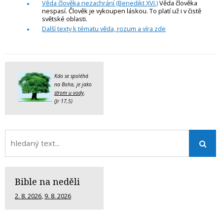
Věda člověka nezachrání (Benedikt XVI.)
Věda člověka
nespasí. Člověk je vykoupen láskou. To platí už i v čistě
světské oblasti.
Další texty k tématu věda, rozum a víra zde
Kdo se spoléhá
na Boha, je jako
strom u vody
.
(Jr 17,5)
Bible na neděli
2. 8. 2026
,
9. 8. 2026