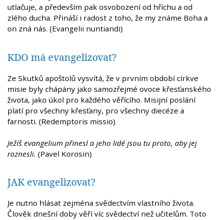
utlačuje, a především pak osvobození od hříchu a od
zlého ducha. Přináší i radost z toho, že my známe Boha a
on zná nás. (Evangelii nuntiandi)
KDO má evangelizovat?
Ze Skutků apoštolů vysvítá, že v prvním období církve
misie byly chápány jako samozřejmé ovoce křesťanského
života, jako úkol pro každého věřícího. Misijní poslání
platí pro všechny křesťany, pro všechny diecéze a
farnosti. (Redemptoris missio)
Ježíš evangelium přinesl a jeho lidé jsou tu proto, aby jej
roznesli.
(Pavel Korosin)
JAK evangelizovat?
Je nutno hlásat zejména svědectvím vlastního života.
Člověk dnešní doby věří víc svědectví než učitelům. Toto