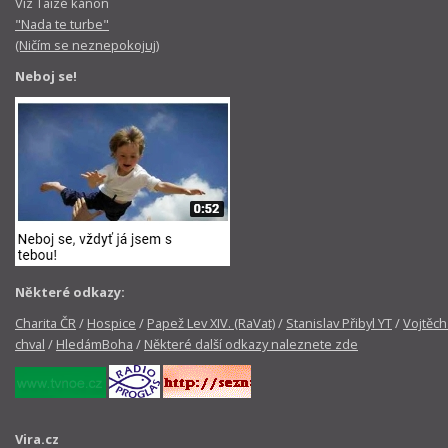
Viz Taizé kánon
"Nada te turbe"
(Ničím se neznepokojuj)
Neboj se!
Některé odkazy:
Charita ČR
/
Hospice
/
Papež Lev XIV. (RaVat)
/
Stanislav Přibyl YT
/
Vojtěch
chval
/
HledámBoha
/
Některé další odkazy naleznete zde
Vira.cz