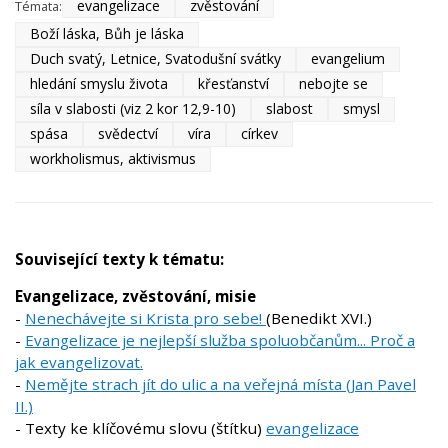
evangelizace
zvěstování
Témata:
Boží láska, Bůh je láska
Duch svatý, Letnice, Svatodušní svátky
evangelium
hledání smyslu života
křesťanství
nebojte se
síla v slabosti (viz 2 kor 12,9-10)
slabost
smysl
spása
svědectví
víra
církev
workholismus, aktivismus
Související texty k tématu:
Evangelizace, zvěstování, misie
-
Nenechávejte si Krista pro sebe!
(Benedikt XVI.)
-
Evangelizace je nejlepší služba spoluobčanům... Proč a
jak evangelizovat.
-
Nemějte strach jít do ulic a na veřejná místa (Jan Pavel
II.)
- Texty ke klíčovému slovu (štítku)
evangelizace