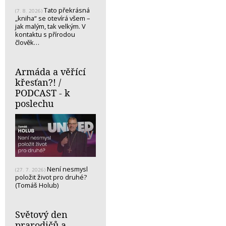
Tato překrásná
(7. 8. 2026)
„kniha“ se otevírá všem –
jak malým, tak velkým. V
kontaktu s přírodou
člověk…
Armáda a věřící
křesťan?! /
PODCAST - k
poslechu
Není nesmysl
(27. 7. 2026)
položit život pro druhé?
(Tomáš Holub)
Světový den
prarodičů a