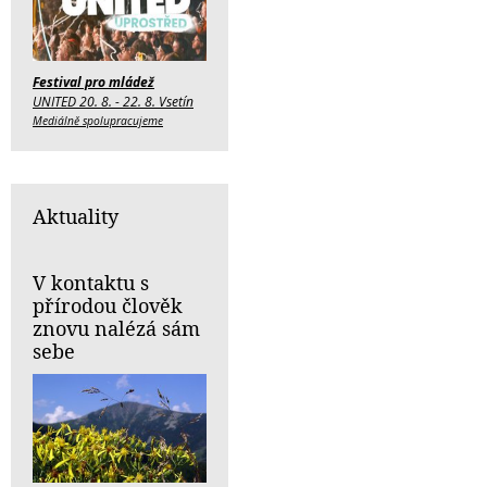
Festival pro mládež
UNITED 20. 8. - 22. 8. Vsetín
Mediálně spolupracujeme
Aktuality
V kontaktu s
přírodou člověk
znovu nalézá sám
sebe