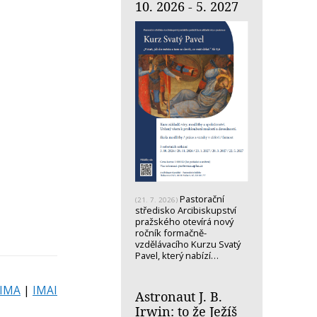
10. 2026 - 5. 2027
Pastorační
(21. 7. 2026)
středisko Arcibiskupství
pražského otevírá nový
ročník formačně-
vzdělávacího Kurzu Svatý
Pavel, který nabízí…
IMA
|
IMAI
Astronaut J. B.
Irwin: to že Ježíš