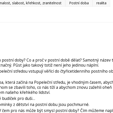
alost, slabost, křehkost, zranitelnost
Postní doba
realita
m postní doby? Co a proč v postní době dělat? Samotný název 
načný. Půst jako takový totiž není jeho jedinou náplní.
eleční středou vstupují věřící do čtyřicetidenního postního o
a, která začíná na Popeleční středu, je vhodným časem, aby
chom se zbavili toho, co nás tíží a abychom znovu zažehli ohe
em našeho křehkého lidství.
ý budíček pro duši…
mínky z dětství na postní dobu jsou pochmurné.
V čem pro nás může být smysl postní doby? Čím můžeme napl