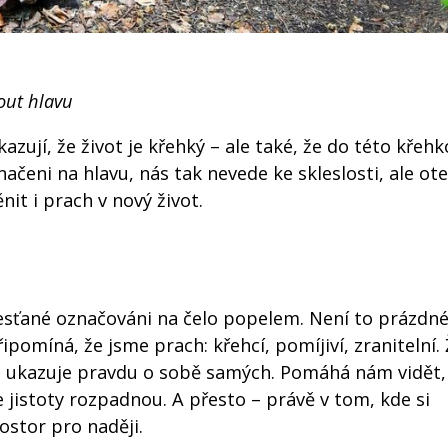
ut hlavu
zují, že život je křehký – ale také, že do této křehk
ačeni na hlavu, nás tak nevede ke skleslosti, ale ote
it i prach v nový život.
křesťané označováni na čelo popelem. Není to prázdné
ipomíná, že jsme prach: křehcí, pomíjiví, zranitelní.
 ukazuje pravdu o sobě samých. Pomáhá nám vidět,
e jistoty rozpadnou. A přesto – právě v tom, kde si
stor pro naději.