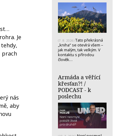
ost…
ohra. Je
Tato překrásná
(7. 8. 2026)
 tehdy,
„kniha“ se otevírá všem –
jak malým, tak velkým. V
o prach
kontaktu s přírodou
člověk…
Armáda a věřící
křesťan?! /
PODCAST - k
poslechu
terý nás
emě, aby
znovu
řehkost
Není nesmysl