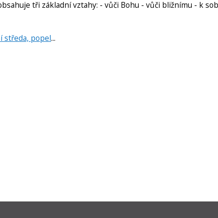
obsahuje tři základní vztahy: - vůči Bohu - vůči bližnímu - k so
í středa, popel
...