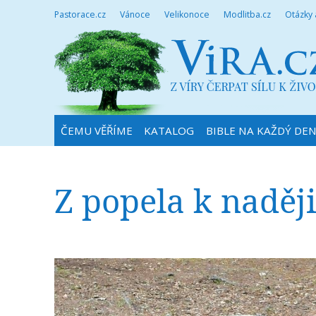
Pastorace.cz
Vánoce
Velikonoce
Modlitba.cz
Otázky
ČEMU VĚŘÍME
KATALOG
BIBLE NA KAŽDÝ DE
Z popela k naděj