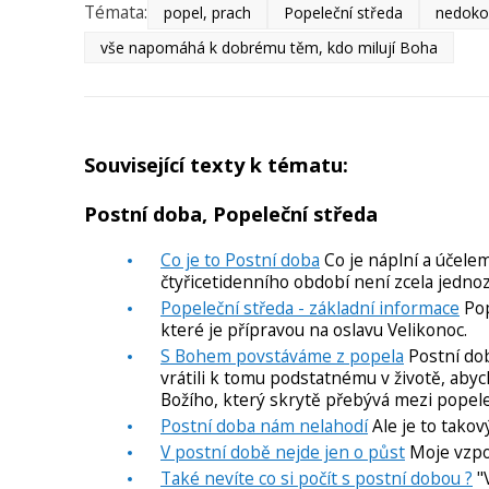
Témata:
popel, prach
Popeleční středa
nedokon
vše napomáhá k dobrému těm, kdo milují Boha
Související texty k tématu:
Postní doba, Popeleční středa
Co je to Postní doba
Co je náplní a účele
čtyřicetidenního období není zcela jednoz
Popeleční středa - základní informace
Pop
které je přípravou na oslavu Velikonoc.
S Bohem povstáváme z popela
Postní dob
vrátili k tomu podstatnému v životě, aby
Božího, který skrytě přebývá mezi popel
Postní doba nám nelahodí
Ale je to takov
V postní době nejde jen o půst
Moje vzpo
Také nevíte co si počít s postní dobou ?
"