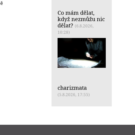
bě
Co mám dělat,
když nezmůžu nic
dělat?
(6.8.2026,
10:28)
charizmata
(5.8.2026, 17:55)