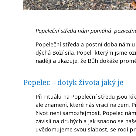
Popeleční středa nám pomáhá pozvedno
Popeleční středa a postní doba nám uka
dýchá Boží síla. Popel, kterým jsme ozn
naději a ukazuje, že Bůh dokáže proměn
Popelec – dotyk života jaký je
Při rituálu na Popeleční středu jsou 
ale znamení, které nás vrací na zem. Př
život není samozřejmost. Popelec nám
závislí na druhých a jak snadno se naš
uvědomujeme svou slabost, se rodí pro