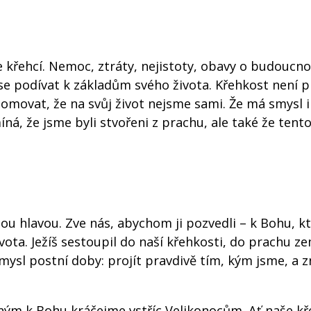
 křehcí. Nemoc, ztráty, nejistoty, obavy o budoucn
se podívat k základům svého života. Křehkost není pr
movat, že na svůj život nejsme sami. Že má smysl i
ná, že jsme byli stvořeni z prachu, ale také že tent
u hlavou. Zve nás, abychom ji pozvedli – k Bohu, k
ota. Ježíš sestoupil do naší křehkosti, do prachu z
 smysl postní doby: projít pravdivě tím, kým jsme, a 
ým k Bohu kráčejme vstříc Velikonocům. Ať naše k