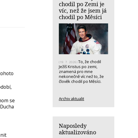
chodil po Zemi je
víc, než že jsem já
chodil po Měsíci
To, že chodil
(19. 7. 2026)
Ježíš Kristus po zemi,
znamená pro mne
tohoto
nekonečně víc než to, že
člověk chodil po Měsíci.
bdobí,
Archiv aktualit
chom se
ň Ducha
Naposledy
aktualizováno
nit