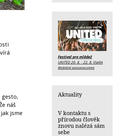
osti
vírá
Festival pro mládež
UNITED 20. 8. - 22. 8. Vsetín
Mediálně spolupracujeme
Aktuality
 gesto,
 Že náš
 jak jsme
V kontaktu s
přírodou člověk
znovu nalézá sám
sebe