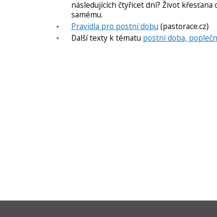
následujících čtyřicet dní? Život křesťana 
samému.
Pravidla pro postní dobu
(pastorace.cz)
Další texty k tématu
postní doba, poplečn