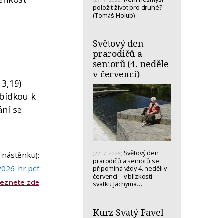
(27. 7. 2026)
položit život pro druhé?
(Tomáš Holub)
Světový den
prarodičů a
seniorů (4. neděle
v červenci)
 3,19)
abídkou k
ní se
Světový den
a nástěnku):
(22. 7. 2026)
prarodičů a seniorů se
2026_hr.pdf
připomíná vždy 4. neděli v
červenci - v blízkosti
leznete zde
svátku Jáchyma…
Kurz Svatý Pavel