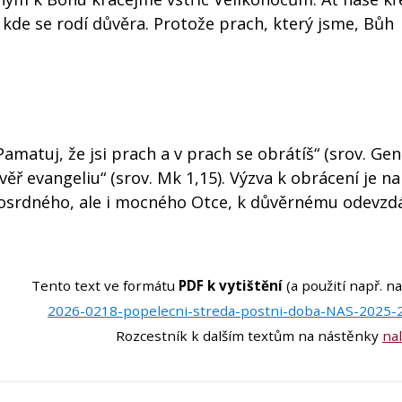
kde se rodí důvěra. Protože prach, který jsme, Bůh
„Pamatuj, že jsi prach a v prach se obrátíš“ (srov. Gen
věř evangeliu“ (srov. Mk 1,15). Výzva k obrácení je n
osrdného, ale i mocného Otce, k důvěrnému odevzdá
Tento text ve formátu
PDF k vytištění
(a použití např. n
2026-0218-popelecni-streda-postni-doba-NAS-2025-
Rozcestník k dalším textům na nástěnky
na