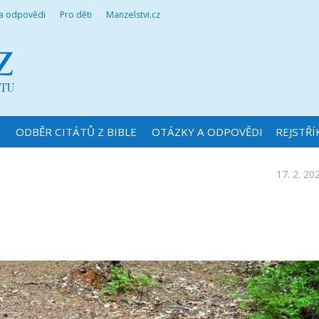
 a odpovědi
Pro děti
Manzelstvi.cz
N
ODBĚR CITÁTŮ Z BIBLE
OTÁZKY A ODPOVĚDI
REJSTŘÍ
17. 2. 20
i