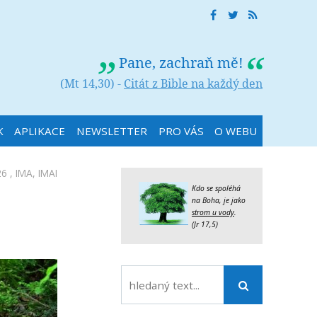
Pane, zachraň mě!
(Mt 14,30) -
Citát z Bible na každý den
K
APLIKACE
NEWSLETTER
PRO VÁS
O WEBU
26 ,
IMA
,
IMAI
Kdo se spoléhá
na Boha, je jako
strom u vody
.
(Jr 17,5)