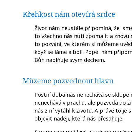
Křehkost nám otevírá srdce
Život nám neustále připomíná, že jsme
to všechno nás nutí zpomalit a znovu 
to pozvání, ve kterém si můžeme uvědo
když se láme a bolí. Popel nám připomí
Bůh naplňuje svým dechem.
Můžeme pozvednout hlavu
Postní doba nás nenechává se sklopeno
nenechává v prachu, ale pozvedá do živ
nás z ní vytáhl k životu. A právě to je
objevit naději, která nás přesahuje.
S popelcem na hlavě a srdcem obrácen