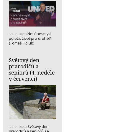
Není nesmysl
(27. 7. 2026)
položit život pro druhé?
(Tomáš Holub)
Světový den
prarodičů a
seniorů (4. neděle
v červenci)
Světový den
(22. 7. 2026)
prarodičů a seniorů se