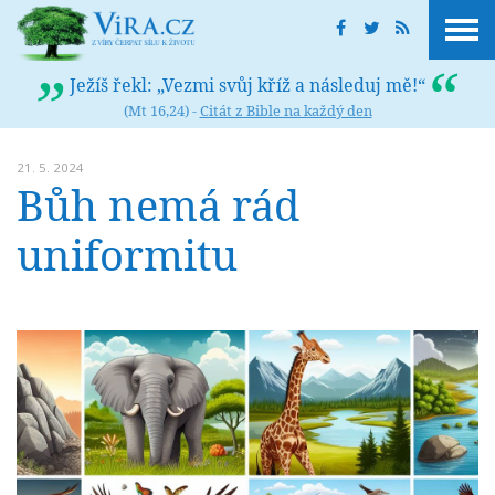
Ježíš řekl: „Vezmi svůj kříž a následuj mě!“
(Mt 16,24) -
Citát z Bible na každý den
21. 5. 2024
Bůh nemá rád
uniformitu