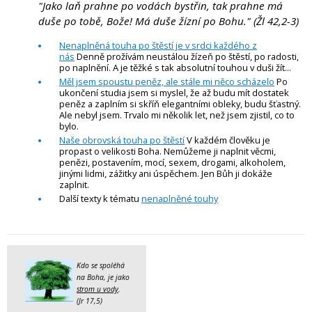
"Jako laň prahne po vodách bystřin, tak prahne má
duše po tobě, Bože! Má duše žízní po Bohu." (Žl 42,2-3)
Nenaplněná touha po štěstí je v srdci každého z
nás
Denně prožívám neustálou žízeň po štěstí, po radosti,
po naplnění. A je těžké s tak absolutní touhou v duši žít...
Měl jsem spoustu peněz, ale stále mi něco scházelo
Po
ukončení studia jsem si myslel, že až budu mít dostatek
peněz a zaplním si skříň elegantními obleky, budu šťastný.
Ale nebyl jsem. Trvalo mi několik let, než jsem zjistil, co to
bylo.
Naše obrovská touha po štěstí
V každém člověku je
propast o velikosti Boha. Nemůžeme ji naplnit věcmi,
penězi, postavením, mocí, sexem, drogami, alkoholem,
jinými lidmi, zážitky ani úspěchem. Jen Bůh ji dokáže
zaplnit.
Další texty k tématu
nenaplněné touhy
Kdo se spoléhá
na Boha, je jako
strom u vody
.
(Jr 17,5)