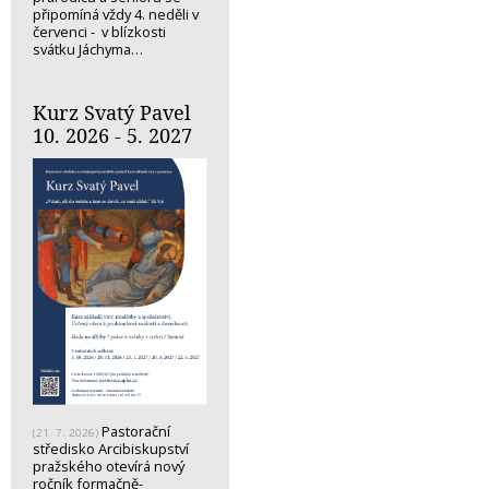
připomíná vždy 4. neděli v
červenci - v blízkosti
svátku Jáchyma…
Kurz Svatý Pavel
10. 2026 - 5. 2027
Pastorační
(21. 7. 2026)
středisko Arcibiskupství
pražského otevírá nový
ročník formačně-