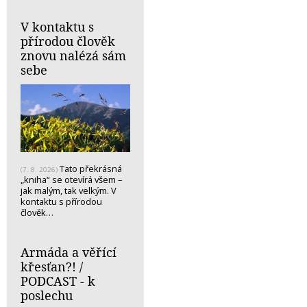
V kontaktu s
přírodou člověk
znovu nalézá sám
sebe
Tato překrásná
(7. 8. 2026)
„kniha“ se otevírá všem –
jak malým, tak velkým. V
kontaktu s přírodou
člověk…
Armáda a věřící
křesťan?! /
PODCAST - k
poslechu