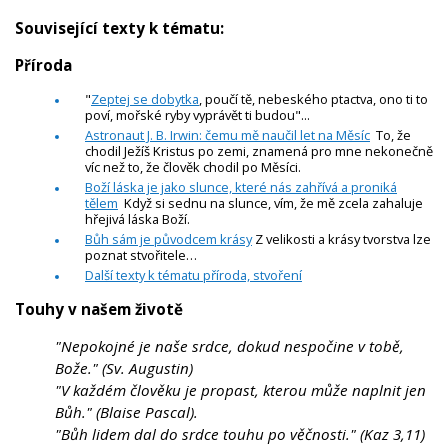
Související texty k tématu:
Příroda
"
Zeptej se dobytka
, poučí tě, nebeského ptactva, ono ti to
poví, mořské ryby vyprávět ti budou"...
Astronaut J. B. Irwin: čemu mě naučil let na Měsíc
To, že
chodil Ježíš Kristus po zemi, znamená pro mne nekonečně
víc než to, že člověk chodil po Měsíci.
Boží láska je jako slunce, které nás zahřívá a proniká
tělem
Když si sednu na slunce, vím, že mě zcela zahaluje
hřejivá láska Boží.
Bůh sám je původcem krásy
Z velikosti a krásy tvorstva lze
poznat stvořitele…
Další texty k tématu příroda, stvoření
Touhy v našem životě
"Nepokojné je naše srdce, dokud nespočine v tobě,
Bože." (Sv. Augustin)
"V každém člověku je propast, kterou může naplnit jen
Bůh." (Blaise Pascal).
"Bůh lidem dal do srdce touhu po věčnosti." (Kaz 3,11)