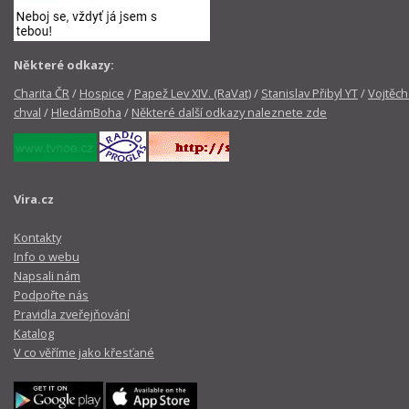
Některé odkazy:
Charita ČR
/
Hospice
/
Papež Lev XIV. (RaVat)
/
Stanislav Přibyl YT
/
Vojtěch
chval
/
HledámBoha
/
Některé další odkazy naleznete zde
Vira.cz
Kontakty
Info o webu
Napsali nám
Podpořte nás
Pravidla zveřejňování
Katalog
V co věříme jako křesťané