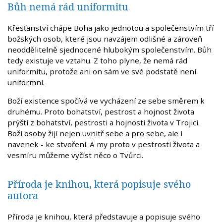
Bůh nemá rád uniformitu
Křesťanství chápe Boha jako jednotou a společenstvím tří
božských osob, které jsou navzájem odlišné a zároveň
neoddělitelně sjednocené hlubokým společenstvím. Bůh
tedy existuje ve vztahu. Z toho plyne, že nemá rád
uniformitu, protože ani on sám ve své podstatě není
uniformní.
Boží existence spočívá ve vycházení ze sebe směrem k
druhému. Proto bohatství, pestrost a hojnost života
prýští z bohatství, pestrosti a hojnosti života v Trojici.
Boží osoby žijí nejen uvnitř sebe a pro sebe, ale i
navenek - ke stvoření. A my proto v pestrosti života a
vesmíru můžeme vyčíst něco o Tvůrci.
Příroda je knihou, která popisuje svého
autora
Příroda je knihou, která představuje a popisuje svého