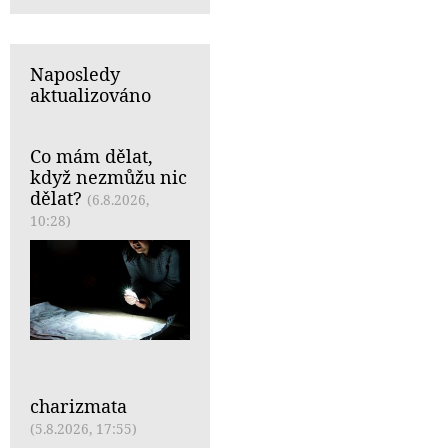
Naposledy
aktualizováno
Co mám dělat,
když nezmůžu nic
dělat?
(6.8.2026,
10:28)
charizmata
(5.8.2026, 17:55)