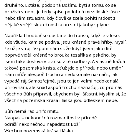
druhého. Extáze, podobná Božímu bytí a tomu, co se
prožívá v nebi, je tedy spíše podobná mezilidské lásce
nebo těm situacím, kdy člověka zcela pohltí radost z
nějaké vnější skutečnosti a on s ní jakoby splyne.
Například houbař se dostane do transu, když je v lese,
kde všude, kam se podívá, jsou krásné pravé hřiby. Myslí,
že už je v ráji. Vzpomínám si, že když jsem jako dítě
poprvé viděl krásného brouka tesaříka alpského, byl
jsem také doslova v transu z té nádhery. A vlastně každá
taková pozemská krása, ať už jde o přírodu nebo umění
nám může alespoň trochu a nedokonale naznačit, jak
vypadá ráj. Samozřejmě, jsou to jen velmi nedokonalá
přirovnání, ale snad aspoň trochu naznačují, co pro nás
všechno Bůh připravil, abychom byli šťastní. Myslím si, že
všechna pozemská krása i láska jsou odleskem nebe.
Bůh nemá rád uniformitu.
Naopak - nekonečná rozmanitost v přírodě
odráží nekonečnou nápaditost Boží.
Všechna pozemská krása i láska