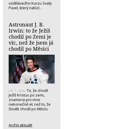
vzdělávacího Kurzu Svatý
Pavel, který nabízí…
Astronaut J. B.
Irwin: to že Ježíš
chodil po Zemi je
víc, než že jsem já
chodil po Měsíci
To, že chodil
(19. 7. 2026)
Ježíš Kristus po zemi,
znamená pro mne
nekonečně víc než to, že
člověk chodil po Měsíci.
Archiv aktualit