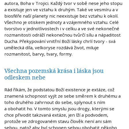
autora, Boha v Trojici. Každý tvor v sobě nese jeho stopu
a existuje jen ve vztahu k druhým. Také ve vesmíru a v
biosféře naší planety nic neexistuje bez vztahu k okolí.
Všechno je otiskem jednoty a vzájemného vztahu. Celé
tvorstvo v jednotlivostech i v celku a ve své nekonečné
rozmanitosti odráží nekonečnou tvůrčí sílu a nápaditost
Ducha. Překypování vnitřní Boží lásky chrlí tvory - svá
umělecká díla, velkoryse rozdává život, miluje
rozmanitost, barvy, tvary, formy.
Všechna pozemská krása i láska jsou
odleskem nebe
Rád říkám, že podstatou Boží existence je extáze, což
znamená schopnost vyjít ze sebe směrem k druhému a
toho druhého zahrnout do sebe, splynout s ním
a obohatit ho. V tomto smyslu jsou drogy, kterými se
chce přivodit takzvaná extáze, jen lží a podvodem,
protože ve zdrogovaném stavu člověk není ani sám
sebou, natož aby byl schopen sebou obohatit někoho