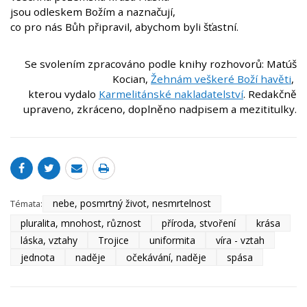
jsou odleskem Božím a naznačují,
co pro nás Bůh připravil, abychom byli šťastní.
Se svolením zpracováno podle knihy rozhovorů: Matúš
Kocian,
Žehnám veškeré Boží havěti
,
kterou vydalo
Karmelitánské nakladatelství
. Redakčně
upraveno, zkráceno, doplněno nadpisem a mezititulky.
nebe, posmrtný život, nesmrtelnost
Témata:
pluralita, mnohost, různost
příroda, stvoření
krása
láska, vztahy
Trojice
uniformita
víra - vztah
jednota
naděje
očekávání, naděje
spása