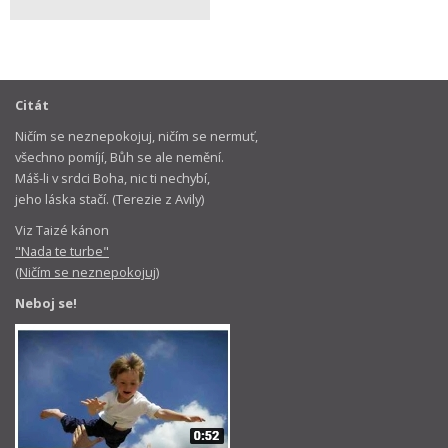
Citát
Ničím se neznepokojuj, ničím se nermuť,
všechno pomíjí, Bůh se ale nemění.
Máš-li v srdci Boha, nic ti nechybí,
jeho láska stačí. (Terezie z Avily)
Viz Taizé kánon
"Nada te turbe"
(Ničím se neznepokojuj)
Neboj se!