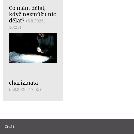
Co mám dělat,
když nezmůžu nic
dělat?
(6.8.2026,
10:28)
charizmata
(5.8.2026, 17:55)
Citát