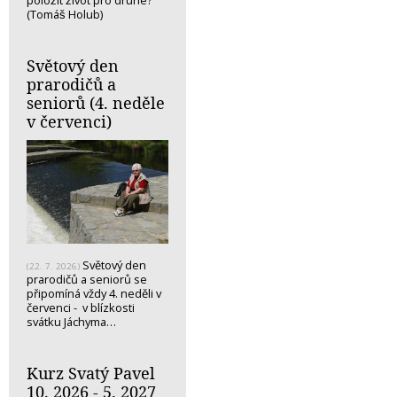
(Tomáš Holub)
Světový den
prarodičů a
seniorů (4. neděle
v červenci)
Světový den
(22. 7. 2026)
prarodičů a seniorů se
připomíná vždy 4. neděli v
červenci - v blízkosti
svátku Jáchyma…
Kurz Svatý Pavel
10. 2026 - 5. 2027