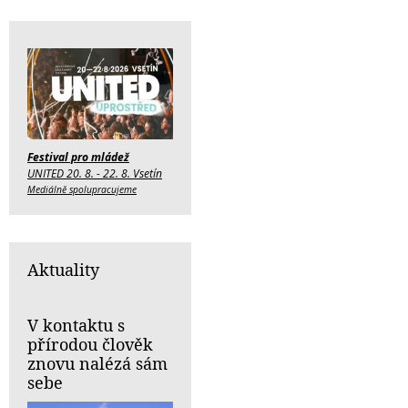
Festival pro mládež
UNITED 20. 8. - 22. 8. Vsetín
Mediálně spolupracujeme
Aktuality
V kontaktu s
přírodou člověk
znovu nalézá sám
sebe