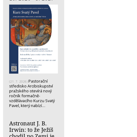
Pastorační
(21. 7. 2026)
středisko Arcibiskupství
pražského otevírá nový
ročník formačně-
vzdělávacího Kurzu Svatý
Pavel, který nabízí…
Astronaut J. B.
Irwin: to že Ježíš
chodil po Zemi je