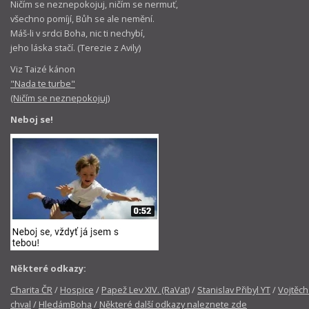
Ničím se neznepokojuj, ničím se nermuť,
všechno pomíjí, Bůh se ale nemění.
Máš-li v srdci Boha, nic ti nechybí,
jeho láska stačí. (Terezie z Avily)
Viz Taizé kánon
"Nada te turbe"
(Ničím se neznepokojuj)
Neboj se!
Některé odkazy:
Charita ČR
/
Hospice
/
Papež Lev XIV. (RaVat)
/
Stanislav Přibyl YT
/
Vojtěch
chval
/
HledámBoha
/
Některé další odkazy naleznete zde