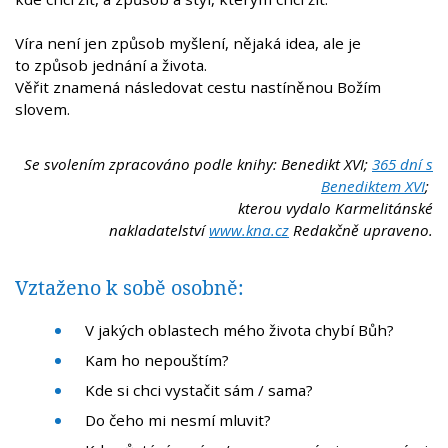
Víra není jen způsob myšlení, nějaká idea, ale je
to způsob jednání a života.
Věřit znamená následovat cestu nastíněnou Božím
slovem.
Se svolením zpracováno podle knihy: Benedikt XVI;
365 dní s
Benediktem XVI
;
kterou vydalo Karmelitánské
nakladatelství
www.kna.cz
Redakčně upraveno.
Vztaženo k sobě osobně:
V jakých oblastech mého života chybí Bůh?
Kam ho nepouštím?
Kde si chci vystačit sám / sama?
Do čeho mi nesmí mluvit?