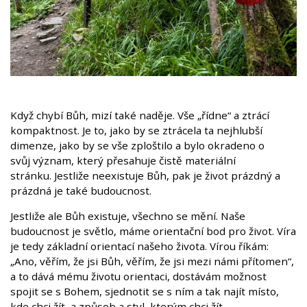
Když chybí Bůh, mizí také naděje. Vše „řídne“ a ztrácí
kompaktnost. Je to, jako by se ztrácela ta nejhlubší
dimenze, jako by se vše zploštilo a bylo okradeno o
svůj význam, který přesahuje čistě materiální
stránku. Jestliže neexistuje Bůh, pak je život prázdný a
prázdná je také budoucnost.
Jestliže ale Bůh existuje, všechno se mění. Naše
budoucnost je světlo, máme orientační bod pro život. Víra
je tedy základní orientací našeho života. Vírou říkám:
„Ano, věřím, že jsi Bůh, věřím, že jsi mezi námi přítomen“,
a to dává mému životu orientaci, dostávám možnost
spojit se s Bohem, sjednotit se s ním a tak najít místo,
kde chci žít, a způsob a styl, kterým chci žít.