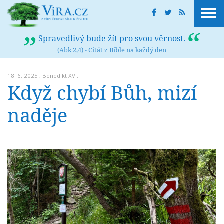
Spravedlivý bude žít pro svou věrnost.
(Abk 2,4) -
Citát z Bible na každý den
18. 6. 2025 ,
Benedikt XVI.
Když chybí Bůh, mizí
naděje