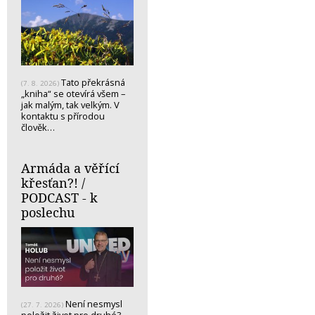
Tato překrásná
(7. 8. 2026)
„kniha“ se otevírá všem –
jak malým, tak velkým. V
kontaktu s přírodou
člověk…
Armáda a věřící
křesťan?! /
PODCAST - k
poslechu
Není nesmysl
(27. 7. 2026)
položit život pro druhé?