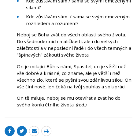
Kde zůstávám sám / sama se svými omezenými
silami?
Kde zůstávám sám / sama se svým omezeným
rozhledem a rozumem?
Neboj se Boha zvát do všech oblastí svého života.
Do všednodenních maličkostí, ale i do velkých
záležitostí a v neposlední řadě i do všech temných a
"špinavých" zákoutí svého života.
On je milující Bůh s námi, Spasitel, on je větší než
vše dobré a krásné, co známe, ale je větší i než
všechno zlo, které se pyšní svou zdánlivou silou. On
vše činí nové. Jen čeká na tvůj souhlas a solupráci.
On tě miluje, neboj se mu otevírat a zvát ho do
svého konkrétního života.
(red.)