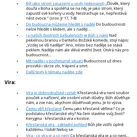
Být jako strom zasazený u vody (videospot)
„Člověk, který
doufá v Boha a spoléhá se na něj, je jako strom, který
zapustil své kořeny u vody. Nestrachuje se, nepřestává
nést ovoce.” (srov. Jr 17, 7-8)
Do budoucna můžeme hledět s nadějí
Do budoucnosti
nelze hledět s klidem, ale s nadějí…
I v našich životních turbulencích je Bůh s námi
Nad
pekelnou branou v Danteho Božské komedii, stojí nápis:
„Vzdej se vší naděje!“ Ano, místo bez naděje se stává
peklem. Naděje nám ale vlévá vnitřní život. Otvírá nás pro
budoucnost...
Mít naději i v pochmurné situaci
Budoucnost už dnes
prosvítá i skrze zlo, trápení a smrt.
Další texty k tématu naděje zde
Víra:
Víra je dobrodružství i vztah
Křesťanská víra není soubor
pouček a nařízení, ale osobní vztah důvěry. Bůh důvěřuje
nám, a zve nás, abychom důvěřovali jemu. Je to výzva.
Čemu věří křesťané
Čemu jako křesťané věříme? Co je
podstatou křesťanské víry? Na čem stavíme svůj život?
Kerygma - křesťanská víra v kostce.
Křesťanská víra - základní pohled
Bůh jde vstříc úplně
každému. I tobě! Neboj se.
Víra - co víra je a co není
Co křesťanská víra je a co není...