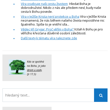
Víra osvěcuje naši cestu životem
Hledat Boha je
dobrodružství. Nikdo z nás ale předem neví, kudy naše
cesta k Bohu povede.
Víra v Ježíše Krista není protekce u Boha
Víra v Ježíše Krista
neznamená, že nás během našeho života nepostihne nic
špatného. Spíše to je vnitřní síla...
Vědec Jiří Grygar: Proč věřím v Boha?
Vztah k Bohu je pro
věřícího křesťana důvěrně osobní záležitostí.
Další texty k tématu víra naleznete zde
Kdo se spoléhá
na Boha, je jako
strom u vody
.
(Jr 17,5)