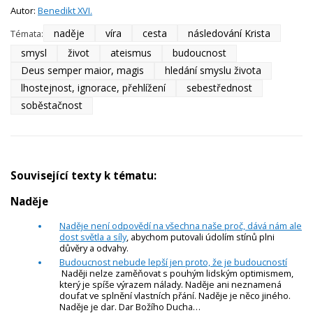
Autor:
Benedikt XVI.
naděje
víra
cesta
následování Krista
Témata:
smysl
život
ateismus
budoucnost
Deus semper maior, magis
hledání smyslu života
lhostejnost, ignorace, přehlížení
sebestřednost
soběstačnost
Související texty k tématu:
Naděje
Naděje není odpovědí na všechna naše proč, dává nám ale
dost světla a síly
, abychom putovali údolím stínů plni
důvěry a odvahy.
Budoucnost nebude lepší jen proto, že je budoucností
Naději nelze zaměňovat s pouhým lidským optimismem,
který je spíše výrazem nálady. Naděje ani neznamená
doufat ve splnění vlastních přání. Naděje je něco jiného.
Naděje je dar. Dar Božího Ducha…