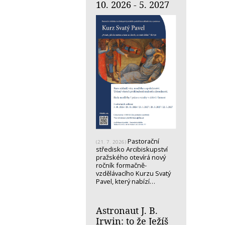
10. 2026 - 5. 2027
Pastorační
(21. 7. 2026)
středisko Arcibiskupství
pražského otevírá nový
ročník formačně-
vzdělávacího Kurzu Svatý
Pavel, který nabízí…
Astronaut J. B.
Irwin: to že Ježíš