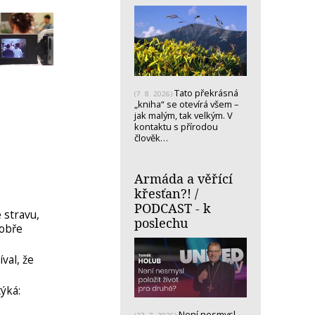
Tato překrásná
(7. 8. 2026)
„kniha“ se otevírá všem –
jak malým, tak velkým. V
kontaktu s přírodou
člověk…
Armáda a věřící
křesťan?! /
PODCAST - k
 stravu,
poslechu
dobře
íval, že
ýká:
Není nesmysl