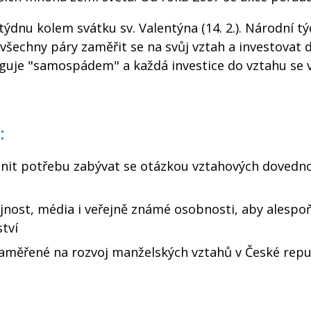
ýdnu kolem svátku sv. Valentýna (14. 2.). Národní t
o všechny páry zaměřit se na svůj vztah a investovat 
nguje "samospádem" a každá investice do vztahu se vr
:
aznit potřebu zabývat se otázkou vztahových dovedno
jnost, média i veřejně známé osobnosti, aby alespo
ství
zaměřené na rozvoj manželských vztahů v České repu