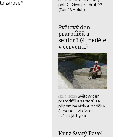
(27. 7. 2026)
 to zároveň
položit život pro druhé?
(Tomáš Holub)
Světový den
prarodičů a
seniorů (4. neděle
v červenci)
Světový den
(22. 7. 2026)
prarodičů a seniorů se
připomíná vždy 4. neděli v
červenci - v blízkosti
svátku Jáchyma…
Kurz Svatý Pavel