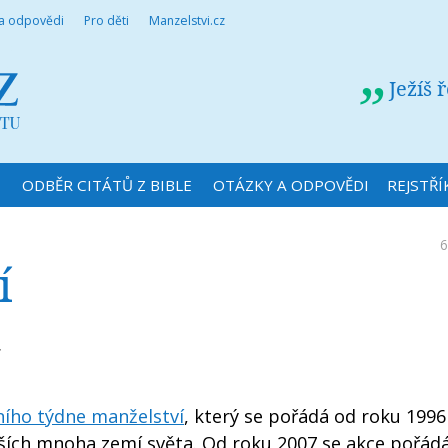
 a odpovědi
Pro děti
Manzelstvi.cz
Ježíš 
N
ODBĚR CITÁTŮ Z BIBLE
OTÁZKY A ODPOVĚDI
REJSTŘÍ
6
í
.
.
ího týdne manželství
, který se pořádá od roku 1996
alších mnoha zemí světa. Od roku 2007 se akce pořádá