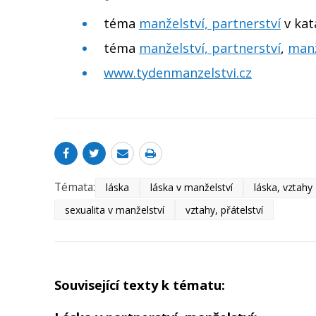
téma
manželství, partnerství
v kat
téma
manželství, partnerství
,
manž
www.tydenmanzelstvi.cz
Témata:
láska
láska v manželství
láska, vztahy
sexualita v manželství
vztahy, přátelství
Související texty k tématu: