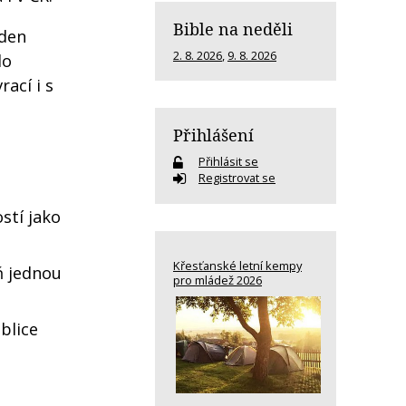
Bible na neděli
ýden
2. 8. 2026
,
9. 8. 2026
do
ací i s
Přihlášení
Přihlásit se
Registrovat se
stí jako
Křesťanské letní kempy
ň jednou
pro mládež 2026
blice