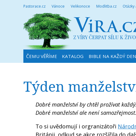
Pastorace.cz
Vánoce
Velikonoce
Modlitba.cz
Otázky
ČEMU VĚŘÍME
KATALOG
BIBLE NA KAŽDÝ DE
Týden manželstv
Dobré manželství by chtěl prožívat každý
Dobré manželství ale není samozřejmost
To si uvědomují i orgranizátoři
Národn
Británii, odkud se akce rozšířila do d