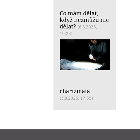
Co mám dělat,
když nezmůžu nic
dělat?
(6.8.2026,
10:28)
charizmata
(5.8.2026, 17:55)