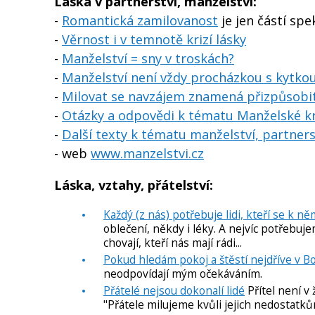
Láska v partnerství, manželství:
-
Romantická zamilovanost
je jen částí spek
-
Věrnost i v temnotě krizí lásky
-
Manželství = sny v troskách?
-
Manželství není vždy procházkou s kytkou 
-
Milovat se navzájem znamená přizpůsobi
-
Otázky a odpovědi k tématu Manželské kr
-
Další texty k tématu manželství, partners
- web
www.manzelstvi.cz
Láska, vztahy, přátelství:
Každý (z nás) potřebuje lidi, kteří se k ně
oblečení, někdy i léky. A nejvíc potřebuje
chovají, kteří nás mají rádi...
Pokud hledám pokoj a štěstí nejdříve v B
neodpovídají mým očekáváním.
Přátelé nejsou dokonalí lidé
Přítel není v
"Přátele milujeme kvůli jejich nedostatk