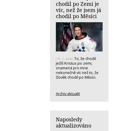
chodil po Zemi je
víc, než že jsem já
chodil po Měsíci
To, že chodil
(19. 7. 2026)
Ježíš Kristus po zemi,
znamená pro mne
nekonečně víc než to, že
člověk chodil po Měsíci.
Archiv aktualit
Naposledy
aktualizováno