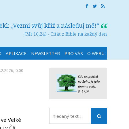
řekl: „Vezmi svůj kříž a následuj mě!“
(Mt 16,24) -
Citát z Bible na každý den
K
APLIKACE
NEWSLETTER
PRO VÁS
O WEBU
.2.2026, 0:00
Kdo se spoléhá
na Boha, je jako
strom u vody
.
(Jr 17,5)
 ve Velké
 i v ČR.