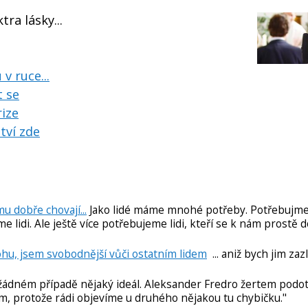
tra lásky...
v ruce...
t se
ize
tví zde
mu dobře chovají...
Jako lidé máme mnohé potřeby. Potřebujme
me lidi. Ale ještě více potřebujeme lidi, kteří se k nám prostě 
ohu, jsem svobodnější vůči ostatním lidem
... aniž bych jim zazl
 žádném případě nějaký ideál. Aleksander Fredro žertem podot
ům, protože rádi objevíme u druhého nějakou tu chybičku."