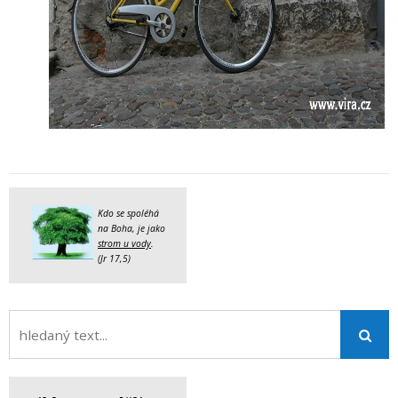
Kdo se spoléhá
na Boha, je jako
strom u vody
.
(Jr 17,5)