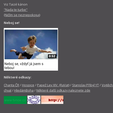
Viz Taizé kánon
"Nada te turbe"
(Ničím se neznepokojuj)
Neboj se!
Některé odkazy:
Charita ČR
/
Hospice
/
Papež Lev XIV. (RaVat)
/
Stanislav Přibyl YT
/
Vojtěch
chval
/
HledámBoha
/
Některé další odkazy naleznete zde