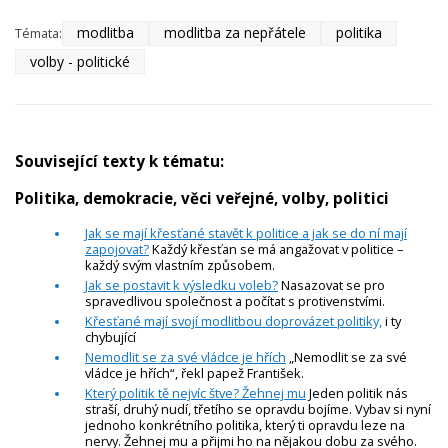
modlitba
modlitba za nepřátele
politika
Témata:
volby - politické
Související texty k tématu:
Politika, demokracie, věci veřejné, volby, politici
Jak se mají křesťané stavět k politice a jak se do ní mají
zapojovat?
Každý křesťan se má angažovat v politice –
každý svým vlastním způsobem.
Jak se postavit k výsledku voleb?
Nasazovat se pro
spravedlivou společnost a počítat s protivenstvími.
Křesťané mají svojí modlitbou doprovázet politiky,
i ty
chybující
Nemodlit se za své vládce je hřích
„Nemodlit se za své
vládce je hřích“, řekl papež František.
Který politik tě nejvíc štve? Žehnej mu
Jeden politik nás
straší, druhý nudí, třetího se opravdu bojíme. Vybav si nyní
jednoho konkrétního politika, který ti opravdu leze na
nervy. Žehnej mu a přijmi ho na nějakou dobu za svého.