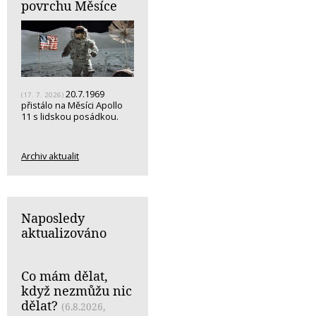
povrchu Měsíce
20.7.1969
(17. 7. 2026)
přistálo na Měsíci Apollo
11 s lidskou posádkou.
Archiv aktualit
Naposledy
aktualizováno
Co mám dělat,
když nezmůžu nic
dělat?
(6.8.2026,