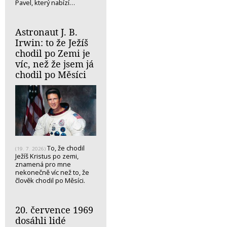
Pavel, který nabízí…
Astronaut J. B.
Irwin: to že Ježíš
chodil po Zemi je
víc, než že jsem já
chodil po Měsíci
To, že chodil
(19. 7. 2026)
Ježíš Kristus po zemi,
znamená pro mne
nekonečně víc než to, že
člověk chodil po Měsíci.
20. července 1969
dosáhli lidé