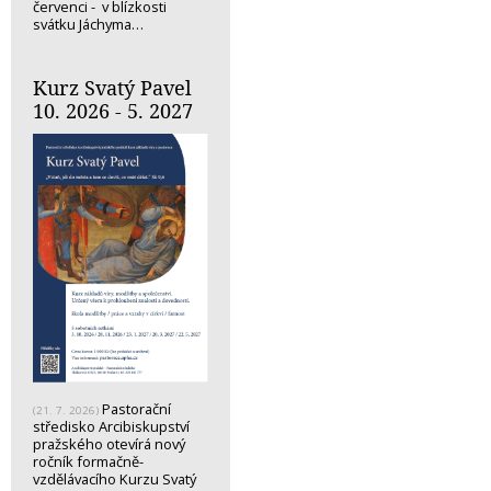
červenci - v blízkosti
svátku Jáchyma…
Kurz Svatý Pavel
10. 2026 - 5. 2027
Pastorační
(21. 7. 2026)
středisko Arcibiskupství
pražského otevírá nový
ročník formačně-
vzdělávacího Kurzu Svatý