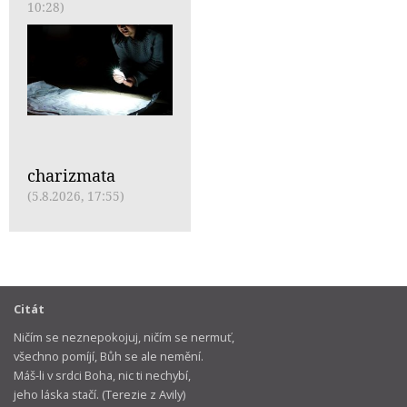
10:28)
charizmata
(5.8.2026, 17:55)
Citát
Ničím se neznepokojuj, ničím se nermuť,
všechno pomíjí, Bůh se ale nemění.
Máš-li v srdci Boha, nic ti nechybí,
jeho láska stačí. (Terezie z Avily)