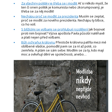
Za všechny politiky je třeba se i modlit
Ať si někdo myslí, že
ten či onen politik je komunista nebo zkorumpovaný, je
třeba se za něj modlit!
Nechápu proč se modlit za prezidenta
Musím se zeptat,
proč se modlit za nového prezidenta. Nechápu ty blbce,
co ho volí.
S blížícími se volbami se prohlubují rozdělení
Jak bojovat
proti nim bojovat? Výzva apoštola Pavla působí naléhavě
a platí nejen před volbami.
Bůh ochraňuj královnu
Přestože královna patřila mezi mé
oblíbené vládce, pomodlil jsem se za ní až poté, co
zemřela. A ptám se sám sebe: Modlím se za ty, kdo mají
moc a ovlivňují dění ve společnosti, anebo…