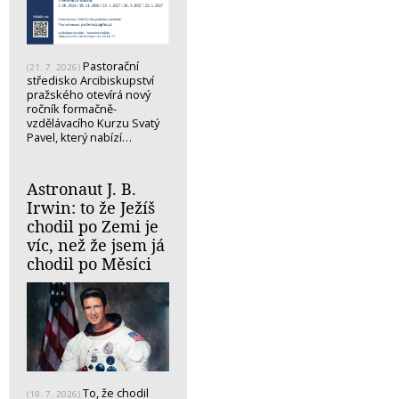
Pastorační
(21. 7. 2026)
středisko Arcibiskupství
pražského otevírá nový
ročník formačně-
vzdělávacího Kurzu Svatý
Pavel, který nabízí…
Astronaut J. B.
Irwin: to že Ježíš
chodil po Zemi je
víc, než že jsem já
chodil po Měsíci
To, že chodil
(19. 7. 2026)