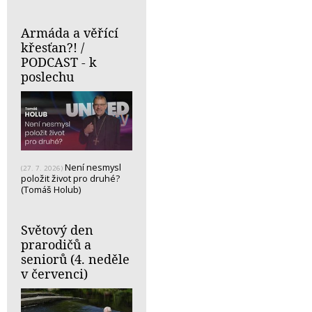
Armáda a věřící
křesťan?! /
PODCAST - k
poslechu
Není nesmysl
(27. 7. 2026)
položit život pro druhé?
(Tomáš Holub)
Světový den
prarodičů a
seniorů (4. neděle
v červenci)