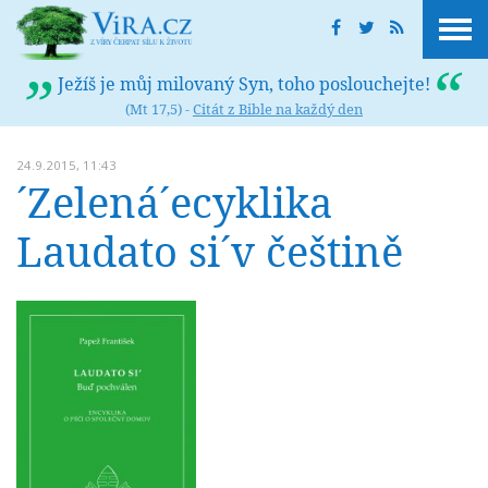
Ježíš je můj milovaný Syn, toho poslouchejte!
(Mt 17,5) -
Citát z Bible na každý den
24.9.2015, 11:43
´Zelená´ecyklika
Laudato si´v češtině