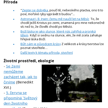
Příroda
"
Zeptej se dobytka
, poučí tě, nebeského ptactva, ono ti to
poví, mořské ryby vyprávět ti budou"...
Astronaut J. B. Irwin: čemu mě naučil let na Měsíc
To, že
chodil Ježíš Kristus po zemi, znamená pro mne nekonečně
víc než to, že člověk chodil po Měsíci.
Boží láska je jako slunce, které nás zahřívá a proniká
tělem
Když si sednu na slunce, vím, že mě zcela zahaluje
hřejivá láska Boží.
Bůh sám je původcem krásy
Z velikosti a krásy tvorstva lze
poznat stvořitele…
Další texty k tématu příroda, stvoření
Životní prostředí, ekologie
-
Se Zemí
nemůžeme
zacházet tak, jak to
činíme
(Benedikt
XVI.)
-
5. června se
připomíná ´Světový
den životního