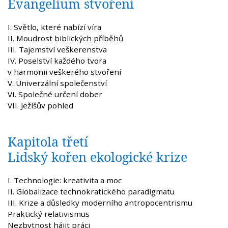
Evangelium stvoření
I. Světlo, které nabízí víra
II. Moudrost biblických příběhů
III. Tajemství veškerenstva
IV. Poselství každého tvora
v harmonii veškerého stvoření
V. Univerzální společenství
VI. Společné určení dober
VII. Ježíšův pohled
Kapitola třetí
Lidský kořen ekologické krize
I. Technologie: kreativita a moc
II. Globalizace technokratického paradigmatu
III. Krize a důsledky moderního antropocentrismu
Praktický relativismus
Nezbytnost hájit práci