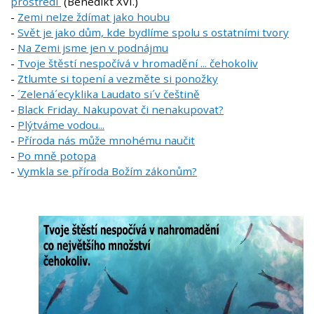
prostředí´
(Benedikt XVI.)
-
Zemi nelze ždímat jako houbu
-
Svět je jako dům, kde bydlíme spolu s ostatními tvory
-
Na Zemi jsme jen v podnájmu
-
Tvoje štěstí nespočívá v hromadění ... čehokoliv
-
Ztlumte si topení a vezměte si ponožky
-
´Zelená´ecyklika Laudato si´v češtině
-
Black Friday. Nakupovat či nenakupovat?
-
Plýtváme vodou...
-
Příroda nás může mnohému naučit
-
Po mně potopa
-
Vymkla se příroda Božím zákonům?