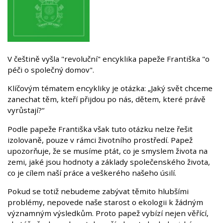
V češtině vyšla "revoluční" encyklika papeže Františka "o
péči o společný domov".
Klíčovým tématem encykliky je otázka: „Jaký svět chceme
zanechat těm, kteří přijdou po nás, dětem, které právě
vyrůstají?“
Podle papeže Františka však tuto otázku nelze řešit
izolovaně, pouze v rámci životního prostředí. Papež
upozorňuje, že se musíme ptát, co je smyslem života na
zemi, jaké jsou hodnoty a základy společenského života,
co je cílem naší práce a veškerého našeho úsilí.
Pokud se totiž nebudeme zabývat těmito hlubšími
problémy, nepovede naše starost o ekologii k žádným
významným výsledkům. Proto papež vybízí nejen věřící,