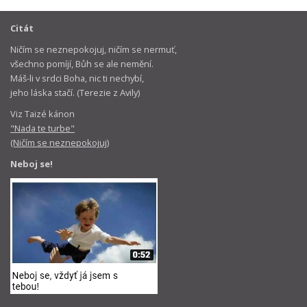
Citát
Ničím se neznepokojuj, ničím se nermuť,
všechno pomíjí, Bůh se ale nemění.
Máš-li v srdci Boha, nic ti nechybí,
jeho láska stačí. (Terezie z Avily)
Viz Taizé kánon
"Nada te turbe"
(Ničím se neznepokojuj)
Neboj se!