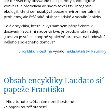
ale též všechny obyvatele naší planety k ekologické
konverzi a předkládá ve svém textu tzv. integrální
ekologii, která se nezabývá pouze environmentálními
problémy, ale řeší také hluboce lidské a sociální otázky.
Celá encyklika, která je významným příspěvkem k
dosavadní sociální nauce církve, je prodchnuta nadějí:
„Lidstvo je stále schopné společně pracovat na budování
našeho společného domova“.
Encykliku v češtině
vydalo
nakladatelství
Paulínky
Obsah encykliky Laudato si´
papeže Františka
- Nic z tohoto světa nám není lhostejné
- Spojeni toutéž starostí