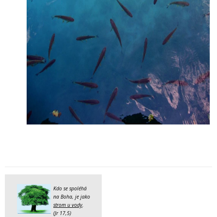
Kdo se spoléhá
na Boha, je jako
strom u vody
.
(Jr 17,5)