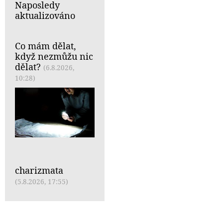
Naposledy
aktualizováno
Co mám dělat,
když nezmůžu nic
dělat?
(6.8.2026,
10:28)
charizmata
(5.8.2026, 17:55)