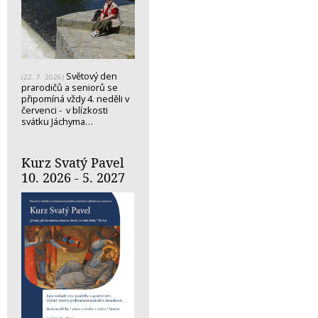
Světový den
(22. 7. 2026)
prarodičů a seniorů se
připomíná vždy 4. neděli v
červenci - v blízkosti
svátku Jáchyma…
Kurz Svatý Pavel
10. 2026 - 5. 2027