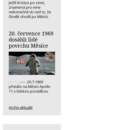
Ježíš Kristus po zemi,
znamená pro mne
nekonečně víc než to, že
člověk chodil po Měsíci.
20. července 1969
dosáhli lidé
povrchu Měsíce
20.7.1969
(17. 7. 2026)
přistálo na Měsíci Apollo
11 s lidskou posádkou.
Archiv aktualit