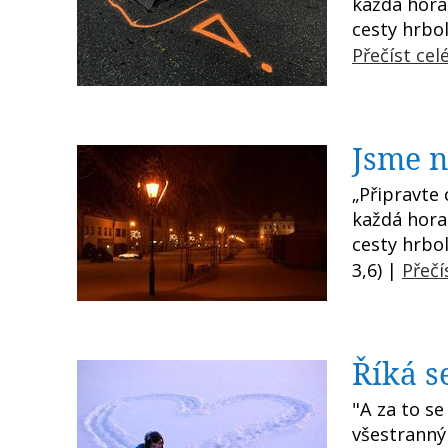
každá hora 
cesty hrbol
Přečíst cel
Jsme n
„Připravte 
každá hora 
cesty hrbol
3,6) |
Přečí
Říká se
"A za to se
všestranný 