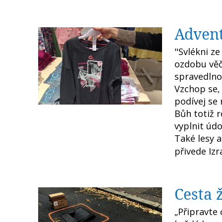
Advent
"Svlékni ze
ozdobu věč
spravedlno
Vzchop se,
podívej se 
Bůh totiž 
vyplnit údo
Také lesy a
přivede Izr
Cesta 
„Připravte 