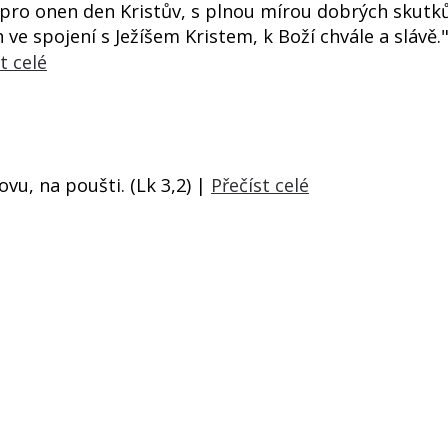
 pro onen den Kristův, s plnou mírou dobrých skutk
ve spojení s Ježíšem Kristem, k Boží chvále a slávě." 
t celé
ovu, na poušti. (Lk 3,2) |
Přečíst celé