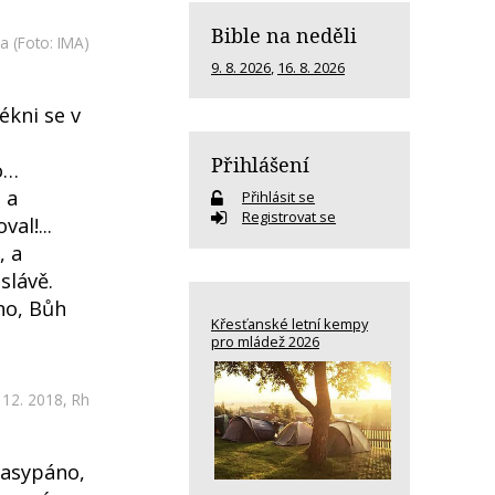
Bible na neděli
la
(Foto: IMA)
9. 8. 2026
,
16. 8. 2026
ékni se v
Přihlášení
o…
 a
Přihlásit se
Registrovat se
al!...
, a
slávě.
no, Bůh
Křesťanské letní kempy
pro mládež 2026
 12. 2018,
Rh
zasypáno,