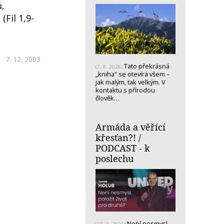
ů,
(Fil 1,9-
7. 12. 2003
Tato překrásná
(7. 8. 2026)
„kniha“ se otevírá všem –
jak malým, tak velkým. V
kontaktu s přírodou
člověk…
Armáda a věřící
křesťan?! /
PODCAST - k
poslechu
Není nesmysl