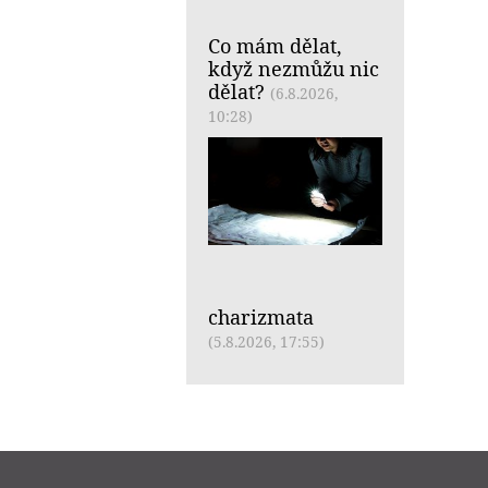
Co mám dělat,
když nezmůžu nic
dělat?
(6.8.2026,
10:28)
charizmata
(5.8.2026, 17:55)