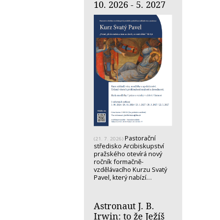
10. 2026 - 5. 2027
Pastorační
(21. 7. 2026)
středisko Arcibiskupství
pražského otevírá nový
ročník formačně-
vzdělávacího Kurzu Svatý
Pavel, který nabízí…
Astronaut J. B.
Irwin: to že Ježíš