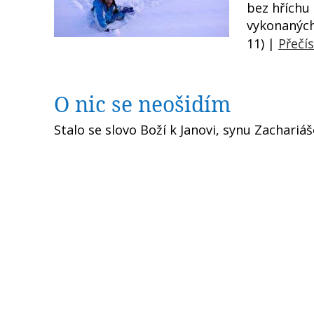
bez hříchu
vykonaných 
11) |
Přečís
O nic se neošidím
Stalo se slovo Boží k Janovi, synu Zachariáš