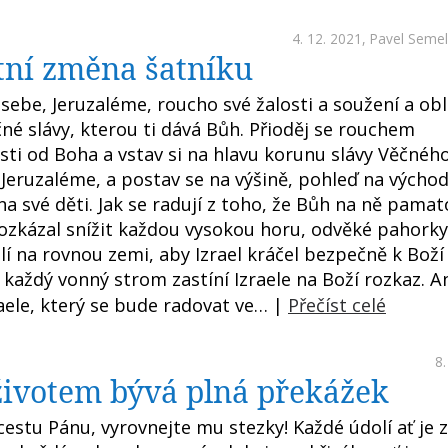
4. 12. 2021,
Pavel Seme
ní změna šatníku
 sebe, Jeruzaléme, roucho své žalosti a soužení a obl
né slávy, kterou ti dává Bůh. Přioděj se rouchem
sti od Boha a vstav si na hlavu korunu slávy Věčnéh
 Jeruzaléme, a postav se na výšině, pohleď na východ
na své děti. Jak se radují z toho, že Bůh na ně pamatov
rozkázal snížit každou vysokou horu, odvěké pahorky
lí na rovnou zemi, aby Izrael kráčel bezpečně k Boží 
 každý vonný strom zastíní Izraele na Boží rozkaz. A
aele, který se bude radovat ve… |
Přečíst celé
8.
životem bývá plná překážek
cestu Pánu, vyrovnejte mu stezky! Každé údolí ať je 