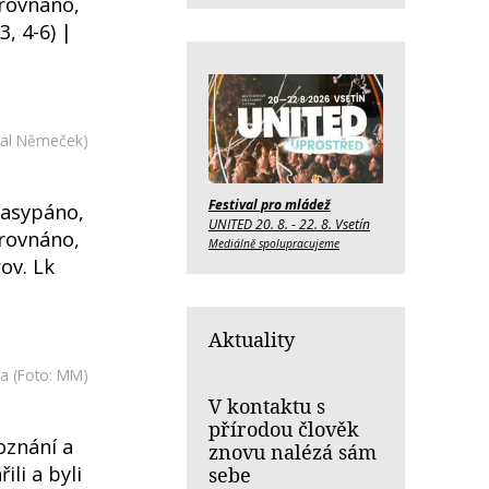
arovnáno,
3, 4-6) |
hal Němeček)
Festival pro mládež
zasypáno,
UNITED 20. 8. - 22. 8. Vsetín
arovnáno,
Mediálně spolupracujeme
rov. Lk
Aktuality
la
(Foto: MM)
V kontaktu s
přírodou člověk
poznání a
znovu nalézá sám
ili a byli
sebe