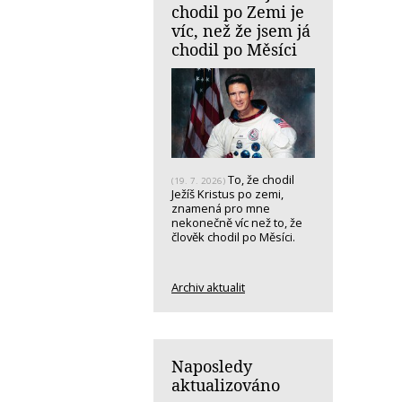
chodil po Zemi je
víc, než že jsem já
chodil po Měsíci
To, že chodil
(19. 7. 2026)
Ježíš Kristus po zemi,
znamená pro mne
nekonečně víc než to, že
člověk chodil po Měsíci.
Archiv aktualit
Naposledy
aktualizováno