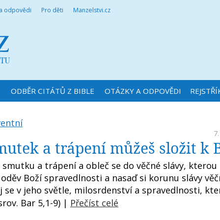
 a odpovědi
Pro děti
Manzelstvi.cz
N
ODBĚR CITÁTŮ Z BIBLE
OTÁZKY A ODPOVĚDI
REJSTŘÍ
ventní
7.
mutek a trápení můžeš složit k
smutku a trápení a obleč se do věčné slávy, kterou 
 oděv Boží spravedlnosti a nasaď si korunu slávy vě
 se v jeho světle, milosrdenství a spravedlnosti, kte
srov. Bar 5,1-9) |
Přečíst celé