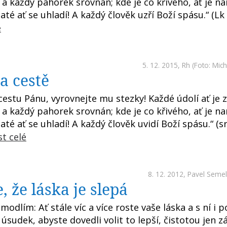
a každý pahorek srovnán; kde je co křivého, ať je n
até ať se uhladí! A každý člověk uzří Boží spásu.“ (Lk 
é
5. 12. 2015,
Rh
(Foto: Mic
a cestě
cestu Pánu, vyrovnejte mu stezky! Každé údolí ať je 
a každý pahorek srovnán; kde je co křivého, ať je n
até ať se uhladí! A každý člověk uvidí Boží spásu.“ (s
st celé
8. 12. 2012,
Pavel Seme
, že láska je slepá
 modlím: Ať stále víc a více roste vaše láska a s ní i 
úsudek, abyste dovedli volit to lepší, čistotou jen zář