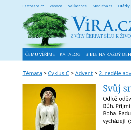
Pastorace.cz
Vánoce
Velikonoce
Modlitba.cz
Otázky
ČEMU VĚŘÍME
KATALOG
BIBLE NA KAŽDÝ DE
Témata
>
Cyklus C
>
Advent
>
2. neděle ad
Svůj s
Odlož oděv 
Bůh. Přijmi
Boha. Raduj
vycházejí. (