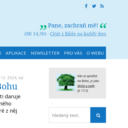
Pane, zachraň mě!
(Mt 14,30) -
Citát z Bible na každý den
K
APLIKACE
NEWSLETTER
PRO VÁS
O WEBU
Kdo se spoléhá
 12. 2024,
tut
na Boha, je jako
 Bohu
strom u vody
.
(Jr 17,5)
ti daruje
čného
ré z něj