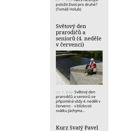
(27. 7. 2026)
položit život pro druhé?
(Tomáš Holub)
Světový den
prarodičů a
seniorů (4. neděle
v červenci)
Světový den
(22. 7. 2026)
prarodičů a seniorů se
připomíná vždy 4. neděli v
červenci - v blízkosti
svátku Jáchyma…
Kurz Svatý Pavel