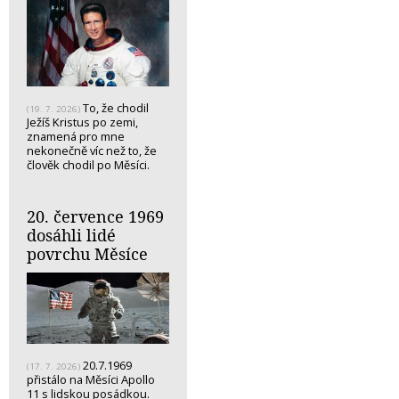
To, že chodil
(19. 7. 2026)
Ježíš Kristus po zemi,
znamená pro mne
nekonečně víc než to, že
člověk chodil po Měsíci.
20. července 1969
dosáhli lidé
povrchu Měsíce
20.7.1969
(17. 7. 2026)
přistálo na Měsíci Apollo
11 s lidskou posádkou.