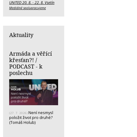
UNITED 20. 8. - 22. 8. Vsetín
Mediálně spolupracujeme
Aktuality
Armáda a věřící
křesťan?! /
PODCAST - k
poslechu
Není nesmysl
(27. 7. 2026)
položit život pro druhé?
(Tomáš Holub)