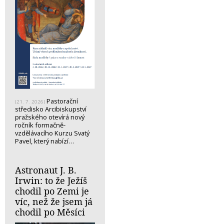
Pastorační
(21. 7. 2026)
středisko Arcibiskupství
pražského otevírá nový
ročník formačně-
vzdělávacího Kurzu Svatý
Pavel, který nabízí…
Astronaut J. B.
Irwin: to že Ježíš
chodil po Zemi je
víc, než že jsem já
chodil po Měsíci