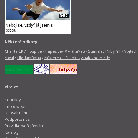
Některé odkazy:
Charita ČR
/
Hospice
/
Papež Lev XIV. (RaVat)
/
Stanislav Přibyl YT
/
Vojtěch
chval
/
HledámBoha
/
Některé další odkazy naleznete zde
Vira.cz
Kontakty
Info o webu
Napsali nám
Podpořte nás
Pravidla zveřejňování
Katalog