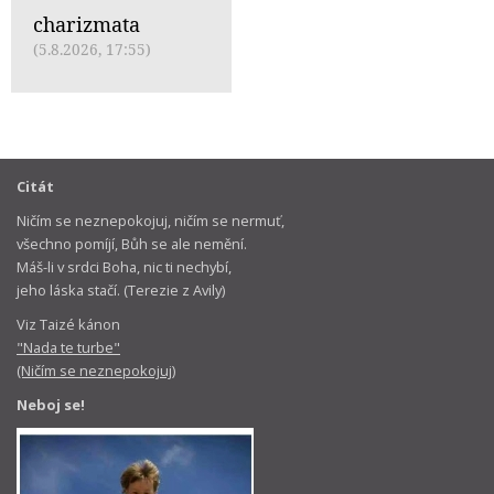
charizmata
(5.8.2026, 17:55)
Citát
Ničím se neznepokojuj, ničím se nermuť,
všechno pomíjí, Bůh se ale nemění.
Máš-li v srdci Boha, nic ti nechybí,
jeho láska stačí. (Terezie z Avily)
Viz Taizé kánon
"Nada te turbe"
(Ničím se neznepokojuj)
Neboj se!