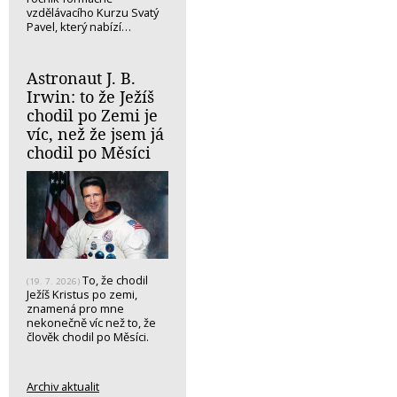
vzdělávacího Kurzu Svatý
Pavel, který nabízí…
Astronaut J. B.
Irwin: to že Ježíš
chodil po Zemi je
víc, než že jsem já
chodil po Měsíci
To, že chodil
(19. 7. 2026)
Ježíš Kristus po zemi,
znamená pro mne
nekonečně víc než to, že
člověk chodil po Měsíci.
Archiv aktualit