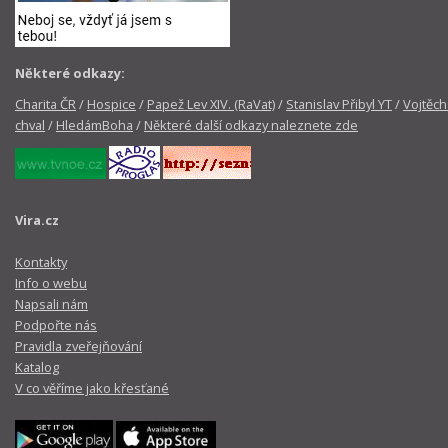
Některé odkazy:
Charita ČR
/
Hospice
/
Papež Lev XIV. (RaVat)
/
Stanislav Přibyl YT
/
Vojtěch
chval
/
HledámBoha
/
Některé další odkazy naleznete zde
Vira.cz
Kontakty
Info o webu
Napsali nám
Podpořte nás
Pravidla zveřejňování
Katalog
V co věříme jako křesťané