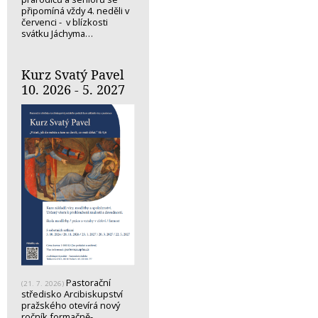
připomíná vždy 4. neděli v
červenci - v blízkosti
svátku Jáchyma…
Kurz Svatý Pavel
10. 2026 - 5. 2027
Pastorační
(21. 7. 2026)
středisko Arcibiskupství
pražského otevírá nový
ročník formačně-