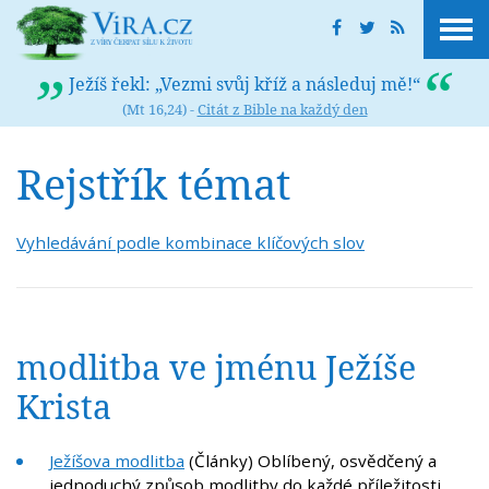
Ježíš řekl: „Vezmi svůj kříž a následuj mě!“
(Mt 16,24) -
Citát z Bible na každý den
Rejstřík témat
Vyhledávání podle kombinace klíčových slov
modlitba ve jménu Ježíše
Krista
Ježíšova modlitba
(Články) Oblíbený, osvědčený a
jednoduchý způsob modlitby do každé příležitosti