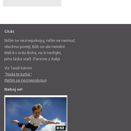
Citát
Ničím se neznepokojuj, ničím se nermuť,
všechno pomíjí, Bůh se ale nemění.
Máš-li v srdci Boha, nic ti nechybí,
jeho láska stačí. (Terezie z Avily)
Viz Taizé kánon
"Nada te turbe"
(Ničím se neznepokojuj)
Neboj se!