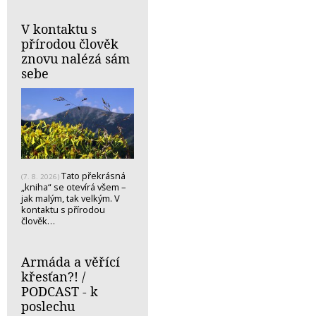
V kontaktu s
přírodou člověk
znovu nalézá sám
sebe
Tato překrásná
(7. 8. 2026)
„kniha“ se otevírá všem –
jak malým, tak velkým. V
kontaktu s přírodou
člověk…
Armáda a věřící
křesťan?! /
PODCAST - k
poslechu