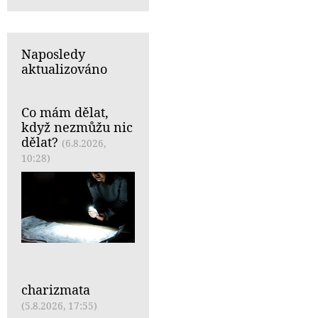
Naposledy
aktualizováno
Co mám dělat,
když nezmůžu nic
dělat?
(6.8.2026,
10:28)
charizmata
(5.8.2026, 17:55)