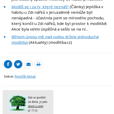
Modlíš se i za ty, které neznáš?
(Články) Jeptiška v
hábitu u Zdi nářků v Jeruzalémě nemůže být
nenápadná - účastnila jsem se mírového pochodu,
který končil u Zdi nářků, kde byl prostor k modlitbě.
Akce byla velmi úspěšná a sešlo se na ní…
Během únosu mě nad vodou držela jednoduchá
modlitba
(Aktuality) (modlitba.cz)
Sekce:
Rejstřík témat
Kdo se spoléhá
na Boha, je jako
strom u vody
.
(Jr 17,5)