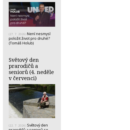
Není nesmysl
(27. 7. 2026)
položit život pro druhé?
(Tomáš Holub)
Světový den
prarodičů a
seniorů (4. neděle
v červenci)
Světový den
(22. 7. 2026)
prarodičů a seniorů se