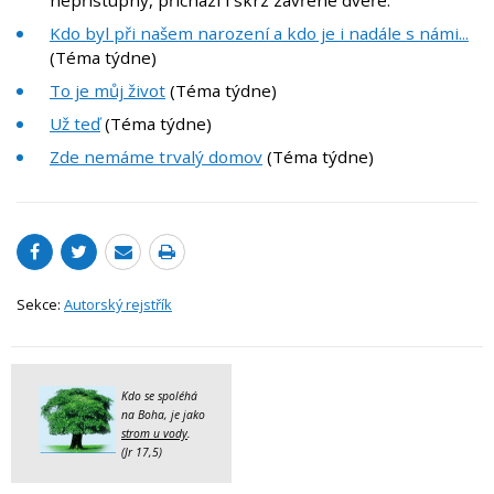
nepřístupný, přichází i skrz zavřené dveře.
Kdo byl při našem narození a kdo je i nadále s námi...
(Téma týdne)
To je můj život
(Téma týdne)
Už teď
(Téma týdne)
Zde nemáme trvalý domov
(Téma týdne)
Sekce:
Autorský rejstřík
Kdo se spoléhá
na Boha, je jako
strom u vody
.
(Jr 17,5)