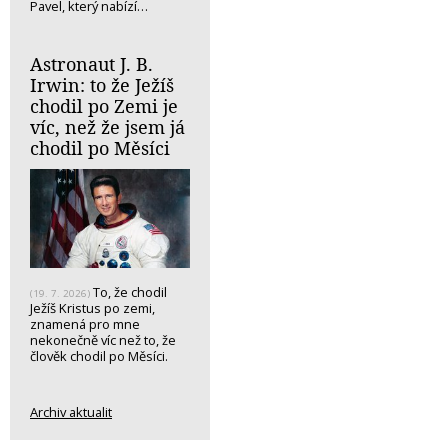
Pavel, který nabízí…
Astronaut J. B.
Irwin: to že Ježíš
chodil po Zemi je
víc, než že jsem já
chodil po Měsíci
To, že chodil
(19. 7. 2026)
Ježíš Kristus po zemi,
znamená pro mne
nekonečně víc než to, že
člověk chodil po Měsíci.
Archiv aktualit