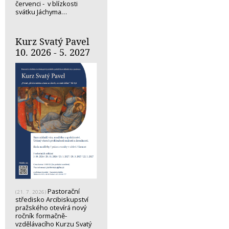
červenci - v blízkosti
svátku Jáchyma…
Kurz Svatý Pavel
10. 2026 - 5. 2027
Pastorační
(21. 7. 2026)
středisko Arcibiskupství
pražského otevírá nový
ročník formačně-
vzdělávacího Kurzu Svatý