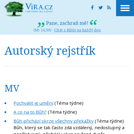
Pane, zachraň mě!
(Mt 14,30) -
Citát z Bible na každý den
Autorský rejstřík
MV
Pochválit je umění
(Téma týdne)
A co na to Bůh?
(Téma týdne)
Bůh přichází skrze všechny překážky
(Téma týdne)
Bůh, který se tak často zdá vzdálený, nedostupný a