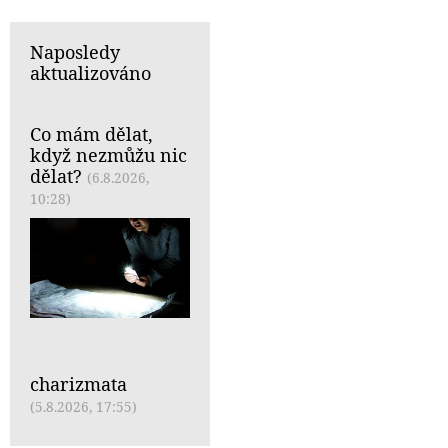
Naposledy
aktualizováno
Co mám dělat,
když nezmůžu nic
dělat?
(6.8.2026,
10:28)
charizmata
(5.8.2026, 17:55)