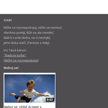
Citát
Ničím se neznepokojuj, ničím se nermuť,
všechno pomíjí, Bůh se ale nemění.
Máš-li v srdci Boha, nic ti nechybí,
jeho láska stačí. (Terezie z Avily)
Viz Taizé kánon
"Nada te turbe"
(Ničím se neznepokojuj)
Neboj se!