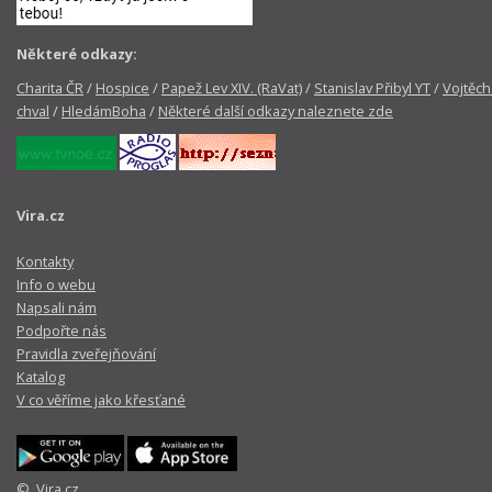
Některé odkazy:
Charita ČR
/
Hospice
/
Papež Lev XIV. (RaVat)
/
Stanislav Přibyl YT
/
Vojtěch
chval
/
HledámBoha
/
Některé další odkazy naleznete zde
Vira.cz
Kontakty
Info o webu
Napsali nám
Podpořte nás
Pravidla zveřejňování
Katalog
V co věříme jako křesťané
© Vira.cz