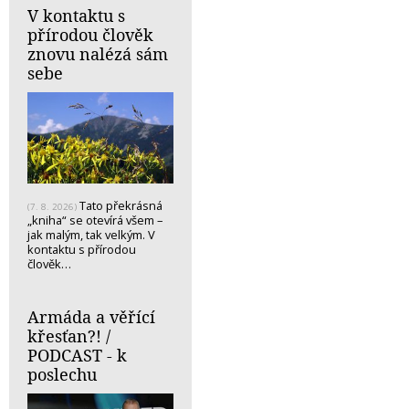
V kontaktu s
přírodou člověk
znovu nalézá sám
sebe
Tato překrásná
(7. 8. 2026)
„kniha“ se otevírá všem –
jak malým, tak velkým. V
kontaktu s přírodou
člověk…
Armáda a věřící
křesťan?! /
PODCAST - k
poslechu