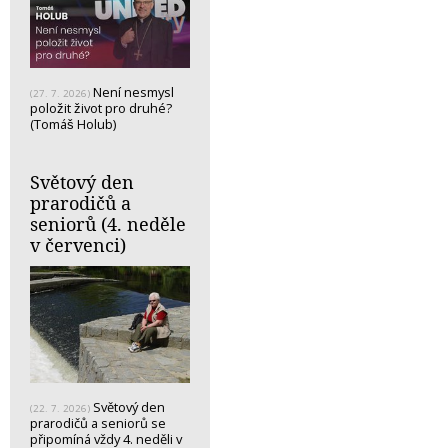
Není nesmysl
(27. 7. 2026)
položit život pro druhé?
(Tomáš Holub)
Světový den
prarodičů a
seniorů (4. neděle
v červenci)
Světový den
(22. 7. 2026)
prarodičů a seniorů se
připomíná vždy 4. neděli v