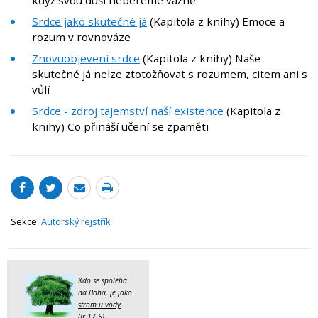
když svou duši nebereme vážně
Srdce jako skutečné já
(Kapitola z knihy) Emoce a
rozum v rovnováze
Znovuobjevení srdce
(Kapitola z knihy) Naše
skutečné já nelze ztotožňovat s rozumem, citem ani s
vůlí
Srdce - zdroj tajemství naší existence
(Kapitola z
knihy) Co přináší učení se zpaměti
Sekce:
Autorský rejstřík
Kdo se spoléhá
na Boha, je jako
strom u vody
.
(Jr 17,5)