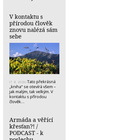
V kontaktu s
přírodou člověk
znovu nalézá sám
sebe
Tato překrásná
(7. 8. 2026)
„kniha“ se otevírá všem –
jak malým, tak velkým. V
kontaktu s přírodou
člověk…
Armáda a věřící
křesťan?! /
PODCAST - k
poslechu