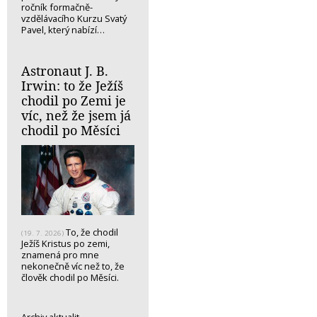
ročník formačně-
vzdělávacího Kurzu Svatý
Pavel, který nabízí…
Astronaut J. B.
Irwin: to že Ježíš
chodil po Zemi je
víc, než že jsem já
chodil po Měsíci
To, že chodil
(19. 7. 2026)
Ježíš Kristus po zemi,
znamená pro mne
nekonečně víc než to, že
člověk chodil po Měsíci.