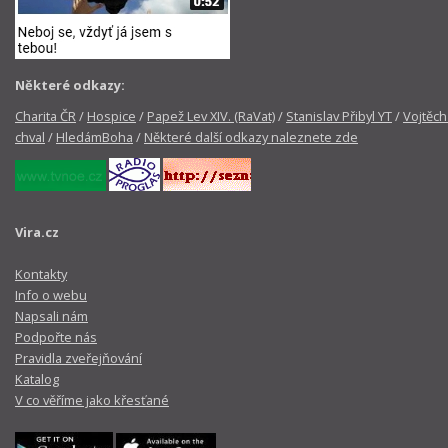
Některé odkazy:
Charita ČR
/
Hospice
/
Papež Lev XIV. (RaVat)
/
Stanislav Přibyl YT
/
Vojtěch
chval
/
HledámBoha
/
Některé další odkazy naleznete zde
Vira.cz
Kontakty
Info o webu
Napsali nám
Podpořte nás
Pravidla zveřejňování
Katalog
V co věříme jako křesťané