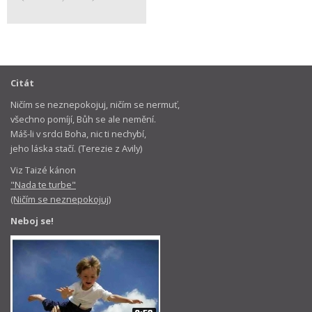
Citát
Ničím se neznepokojuj, ničím se nermuť,
všechno pomíjí, Bůh se ale nemění.
Máš-li v srdci Boha, nic ti nechybí,
jeho láska stačí. (Terezie z Avily)
Viz Taizé kánon
"Nada te turbe"
(Ničím se neznepokojuj)
Neboj se!