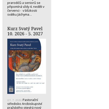
prarodičů a seniorů se
připomíná vždy 4. neděli v
červenci - v blízkosti
svátku Jáchyma…
Kurz Svatý Pavel
10. 2026 - 5. 2027
Pastorační
(21. 7. 2026)
středisko Arcibiskupství
pražského otevírá nový