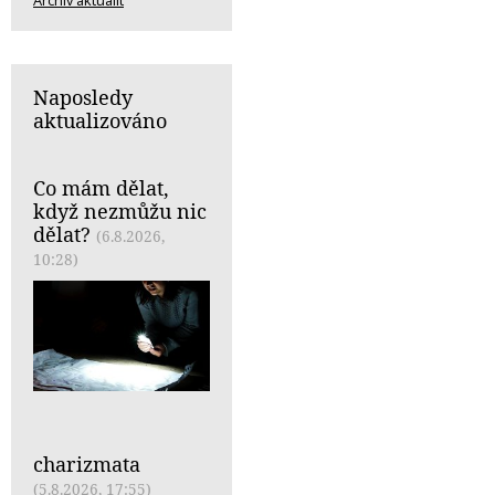
Archiv aktualit
Naposledy
aktualizováno
Co mám dělat,
když nezmůžu nic
dělat?
(6.8.2026,
10:28)
charizmata
(5.8.2026, 17:55)