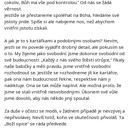
cokoliv, Bůh má vše pod kontrolou.“ Od nás se žádá
věrnost.
Jestliže se přestaneme spoléhat na Boha, hledáme své
jistoty jinde. Spíše si ale nabijeme nos, než abychom
vnitřní jistotu získali.
A jak je to s kartářkami a podobnými osobami? Nevím,
jestli se mi povede vyjádřit drobný detail, ale pokusím se
o to. My žijeme jako svobodní. Jsme dokonce svobodní od
své budoucnosti. „Každý z nás svého štěstí strůjce,“ říkaly
naše babičky a měli pravdu. Jsme vnitřně svobodní
rozhodnout se. Jestliže se rozhodneme jít ke kartářce,
pak ona nám budoucnost řekne, respektive nám ji
nadiktuje. Ona se tak může naplnit. Ale možná proto, že
jsme se stali vnitřně nesvobodnými. Úkonem své vůle
jsme dovolili, aby nás někdo jiný spoutal.
Za duše v očistci se modli, v žádném případě je nevzývej a
nepřivolávej. Nevíš totiž, koho ve skutečnosti přivoláš. Ta
„Boží opice“ se ráda předvede.