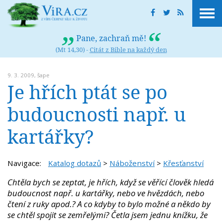
Pane, zachraň mě!
(Mt 14,30) -
Citát z Bible na každý den
9. 3. 2009,
šape
Je hřích ptát se po
budoucnosti např. u
kartářky?
Navigace:
Katalog dotazů
>
Náboženství
>
Křesťanství
Chtěla bych se zeptat, je hřích, když se věřící člověk hledá
budoucnost např. u kartářky, nebo ve hvězdách, nebo
čtení z ruky apod.? A co kdyby to bylo možné a někdo by
se chtěl spojit se zemřelými? Četla jsem jednu knížku, že