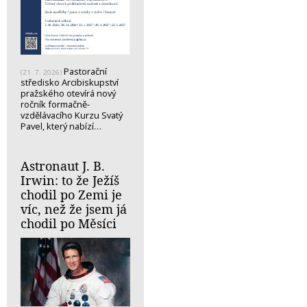
Pastorační
(21. 7. 2026)
středisko Arcibiskupství
pražského otevírá nový
ročník formačně-
vzdělávacího Kurzu Svatý
Pavel, který nabízí…
Astronaut J. B.
Irwin: to že Ježíš
chodil po Zemi je
víc, než že jsem já
chodil po Měsíci