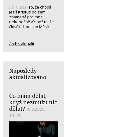
To, že chodil
(19. 7. 2026)
Ježíš Kristus po zemi,
znamená pro mne
nekonečně víc než to, že
člověk chodil po Měsíci.
Archiv aktualit
Naposledy
aktualizováno
Co mám dělat,
když nezmůžu nic
dělat?
(6.8.2026,
10:28)