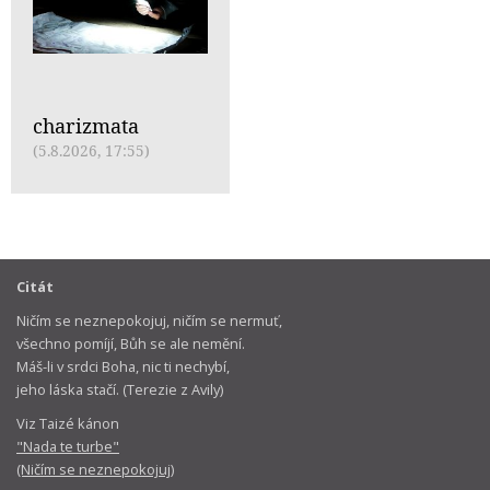
charizmata
(5.8.2026, 17:55)
Citát
Ničím se neznepokojuj, ničím se nermuť,
všechno pomíjí, Bůh se ale nemění.
Máš-li v srdci Boha, nic ti nechybí,
jeho láska stačí. (Terezie z Avily)
Viz Taizé kánon
"Nada te turbe"
(Ničím se neznepokojuj)