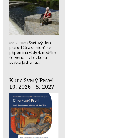
Světový den
(22. 7. 2026)
prarodičů a seniorů se
připomíná vždy 4. neděli v
červenci - v blízkosti
svátku Jáchyma…
Kurz Svatý Pavel
10. 2026 - 5. 2027