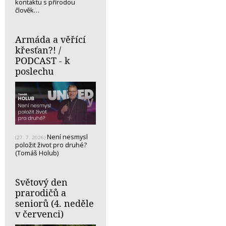
kontaktu s přírodou
člověk…
Armáda a věřící
křesťan?! /
PODCAST - k
poslechu
Není nesmysl
(27. 7. 2026)
položit život pro druhé?
(Tomáš Holub)
Světový den
prarodičů a
seniorů (4. neděle
v červenci)