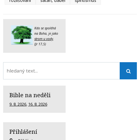
rozlišování
satan, ďábel
spiritismus
Kdo se spoléhá
na Boha, je jako
strom u vody
.
(Jr 17,5)
Bible na neděli
9. 8. 2026
,
16. 8. 2026
Přihlášení