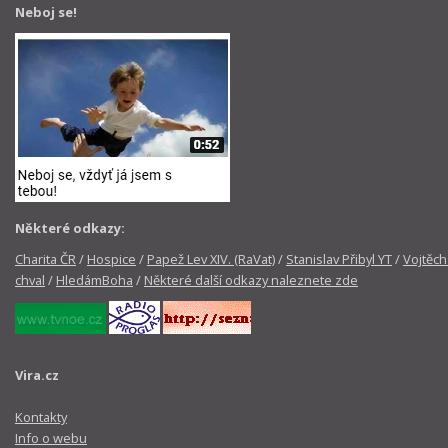
Neboj se!
Některé odkazy:
Charita ČR
/
Hospice
/
Papež Lev XIV. (RaVat)
/
Stanislav Přibyl YT
/
Vojtěch
chval
/
HledámBoha
/
Některé další odkazy naleznete zde
Vira.cz
Kontakty
Info o webu