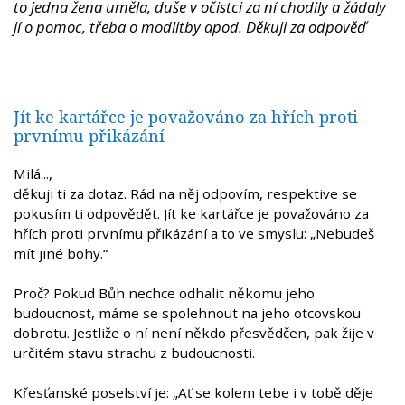
to jedna žena uměla, duše v očistci za ní chodily a žádaly
jí o pomoc, třeba o modlitby apod. Děkuji za odpověď
Jít ke kartářce je považováno za hřích proti
prvnímu přikázání
Milá...,
děkuji ti za dotaz. Rád na něj odpovím, respektive se
pokusím ti odpovědět. Jít ke kartářce je považováno za
hřích proti prvnímu přikázání a to ve smyslu: „Nebudeš
mít jiné bohy.“
Proč? Pokud Bůh nechce odhalit někomu jeho
budoucnost, máme se spolehnout na jeho otcovskou
dobrotu. Jestliže o ní není někdo přesvědčen, pak žije v
určitém stavu strachu z budoucnosti.
Křesťanské poselství je: „Ať se kolem tebe i v tobě děje