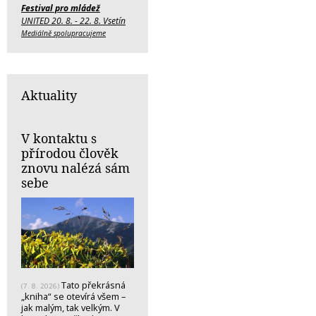
Festival pro mládež
UNITED 20. 8. - 22. 8. Vsetín
Mediálně spolupracujeme
Aktuality
V kontaktu s
přírodou člověk
znovu nalézá sám
sebe
Tato překrásná
(7. 8. 2026)
„kniha“ se otevírá všem –
jak malým, tak velkým. V