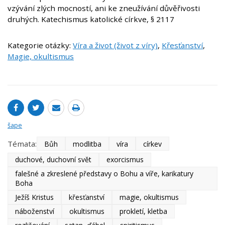
vzývání zlých mocností, ani ke zneužívání důvěřivosti
druhých. Katechismus katolické církve, § 2117
Kategorie otázky:
Víra a život (život z víry)
,
Křesťanství
,
Magie, okultismus
šape
Témata:
Bůh
modlitba
víra
církev
duchové, duchovní svět
exorcismus
falešné a zkreslené představy o Bohu a víře, karikatury
Boha
Ježíš Kristus
křesťanství
magie, okultismus
náboženství
okultismus
prokletí, kletba