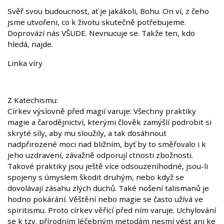
Svěř svou budoucnost, ať je jakákoli, Bohu. On ví, z čeho
jsme utvořeni, co k životu skutečně potřebujeme.
Doprovází nás VŠUDE. Nevnucuje se. Takže ten, kdo
hledá, najde.
Linka víry
Z Katechismu:
Církev výslovně před magií varuje: Všechny praktiky
magie a čarodějnictví, kterými člověk zamýšlí podrobit si
skryté síly, aby mu sloužily, a tak dosáhnout
nadpřirozené moci nad bližním, byť by to směřovalo i k
jeho uzdravení, závažně odporují ctnosti zbožnosti.
Takové praktiky jsou ještě více odsouzeníhodné, jsou-li
spojeny s úmyslem škodit druhým, nebo když se
dovolávají zásahu zlých duchů. Také nošení talismanů je
hodno pokárání. Věštění nebo magie se často užívá ve
spiritismu. Proto církev věřící před ním varuje. Uchylování
se k tzv. přírodním léčebným metodám nesmí vést ani ke