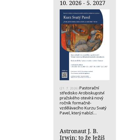
10. 2026 - 5. 2027
Pastorační
(21. 7. 2026)
středisko Arcibiskupství
pražského otevírá nový
ročník formačně-
vzdělávacího Kurzu Svatý
Pavel, který nabízí…
Astronaut J. B.
Irwin: to že Ježíš