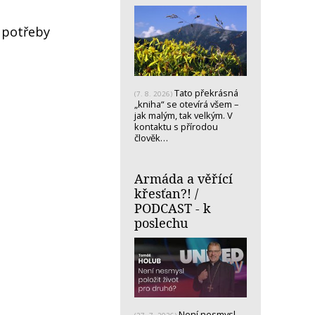
 potřeby
Tato překrásná
(7. 8. 2026)
„kniha“ se otevírá všem –
jak malým, tak velkým. V
kontaktu s přírodou
člověk…
Armáda a věřící
křesťan?! /
PODCAST - k
poslechu
Není nesmysl