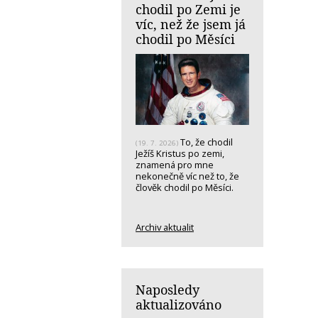
chodil po Zemi je
víc, než že jsem já
chodil po Měsíci
To, že chodil
(19. 7. 2026)
Ježíš Kristus po zemi,
znamená pro mne
nekonečně víc než to, že
člověk chodil po Měsíci.
Archiv aktualit
Naposledy
aktualizováno