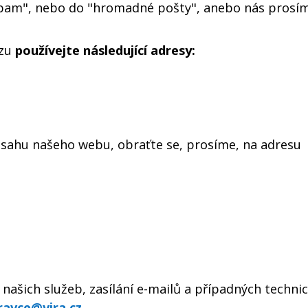
spam", nebo do "hromadné pošty", anebo nás prosí
azu
používejte následující adresy:
sahu našeho webu, obraťte se, prosíme, na adresu
našich služeb, zasílání e-mailů a případných techni
ravce@vira.cz