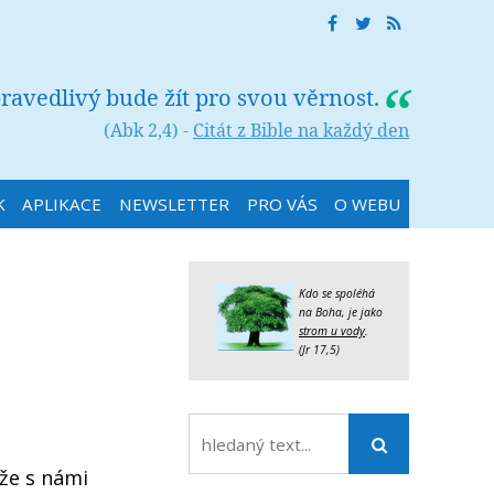
ravedlivý bude žít pro svou věrnost.
(Abk 2,4) -
Citát z Bible na každý den
K
APLIKACE
NEWSLETTER
PRO VÁS
O WEBU
Kdo se spoléhá
na Boha, je jako
strom u vody
.
(Jr 17,5)
ože s námi