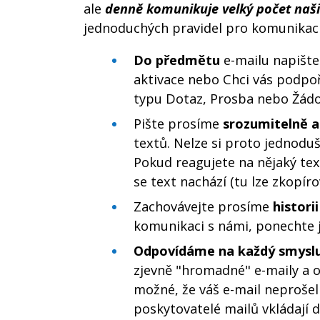
ale
denně komunikuje velký počet naši
jednoduchých pravidel pro komunikaci
Do předmětu
e-mailu napište 
aktivace nebo Chci vás podpo
typu Dotaz, Prosba nebo Žádos
Pište prosíme
srozumitelně a
textů. Nelze si proto jednoduš
Pokud reagujete na nějaký tex
se text nachází (tu lze zkopír
Zachovávejte prosíme
histori
komunikaci s námi, ponechte j
Odpovídáme na každý smyslu
zjevně "hromadné" e-maily a 
možné, že váš e-mail neprošel
poskytovatelé mailů vkládají 