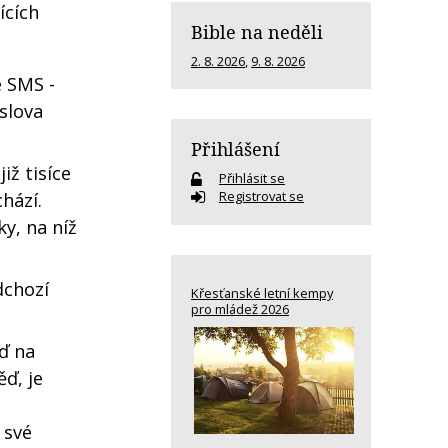
ících
Bible na neděli
2. 8. 2026
,
9. 8. 2026
é SMS -
slova
Přihlášení
ž tisíce
Přihlásit se
Registrovat se
hází.
y, na níž
dchozí
Křesťanské letní kempy
pro mládež 2026
ď na
ď, je
 své