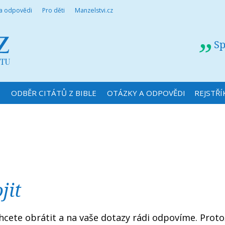
 a odpovědi
Pro děti
Manzelstvi.cz
Sp
N
ODBĚR CITÁTŮ Z BIBLE
OTÁZKY A ODPOVĚDI
REJSTŘÍ
ojit
 chcete obrátit a na vaše dotazy rádi odpovíme. Prot