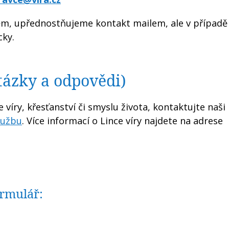
ěm, upřednostňujeme kontakt mailem, ale v případě
cky.
tázky a odpovědi)
e víry, křesťanství či smyslu života, kontaktujte naši
lužbu
. Více informací o Lince víry najdete na adrese
ormulář: