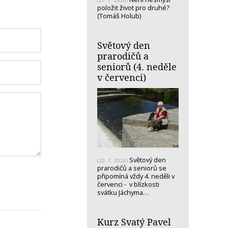
(27. 7. 2026)
položit život pro druhé?
(Tomáš Holub)
Světový den
prarodičů a
seniorů (4. neděle
v červenci)
Světový den
(22. 7. 2026)
prarodičů a seniorů se
připomíná vždy 4. neděli v
červenci - v blízkosti
svátku Jáchyma…
Kurz Svatý Pavel