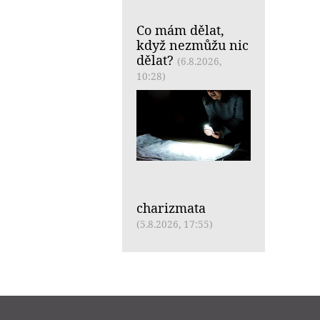
Co mám dělat,
když nezmůžu nic
dělat?
(6.8.2026,
10:28)
charizmata
(5.8.2026, 17:55)