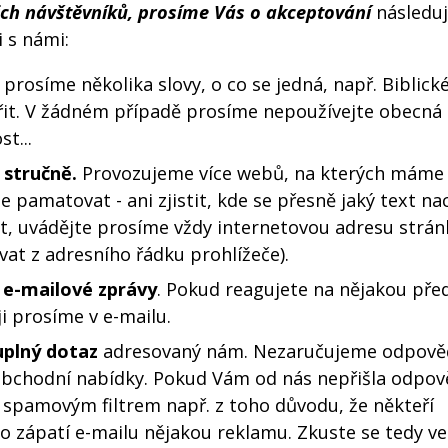
ch návštěvníků, prosíme Vás o akceptování
následuj
 s námi:
prosíme několika slovy, o co se jedná, např. Biblick
řit. V žádném případě prosíme nepoužívejte obecná 
t...
 stručně.
Provozujeme více webů, na kterých máme ji
e pamatovat - ani zjistit, kde se přesně jaký text nac
t, uvádějte prosíme vždy internetovou adresu stránk
ovat z adresního řádku prohlížeče).
i e-mailové zprávy
. Pokud reagujete na nějakou pře
i prosíme v e-mailu.
plný dotaz
adresovaný nám. Nezaručujeme odpově
obchodní nabídky. Pokud Vám od nás nepřišla odpově
 spamovým filtrem např. z toho důvodu, že někteří
do zápatí e-mailu nějakou reklamu. Zkuste se tedy ve