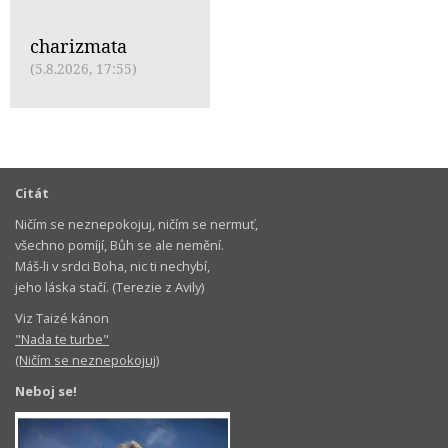
charizmata
(5.8.2026, 17:55)
Citát
Ničím se neznepokojuj, ničím se nermuť,
všechno pomíjí, Bůh se ale nemění.
Máš-li v srdci Boha, nic ti nechybí,
jeho láska stačí. (Terezie z Avily)
Viz Taizé kánon
"Nada te turbe"
(Ničím se neznepokojuj)
Neboj se!