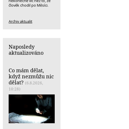
nekonečně víc než to, že
člověk chodil po Měsíci.
Archiv aktualit
Naposledy
aktualizováno
Co mám dělat,
když nezmůžu nic
dělat?
(6.8.2026,
10:28)