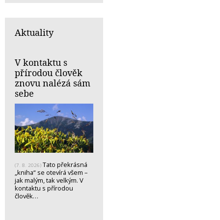
Aktuality
V kontaktu s
přírodou člověk
znovu nalézá sám
sebe
Tato překrásná
(7. 8. 2026)
„kniha“ se otevírá všem –
jak malým, tak velkým. V
kontaktu s přírodou
člověk…