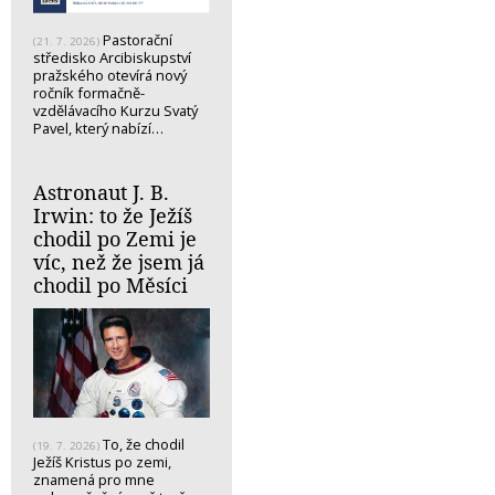
Pastorační
(21. 7. 2026)
středisko Arcibiskupství
pražského otevírá nový
ročník formačně-
vzdělávacího Kurzu Svatý
Pavel, který nabízí…
Astronaut J. B.
Irwin: to že Ježíš
chodil po Zemi je
víc, než že jsem já
chodil po Měsíci
To, že chodil
(19. 7. 2026)
Ježíš Kristus po zemi,
znamená pro mne