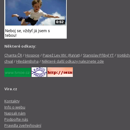
Některé odkazy:
Charita ČR
/
Hospice
/
Papež Lev XIV. (RaVat)
/
Stanislav Přibyl YT
/
Vojtěch
chval
/
HledámBoha
/
Některé další odkazy naleznete zde
Vira.cz
Kontakty
Info o webu
Napsali nám
Podpořte nás
Pravidla zveřejňování