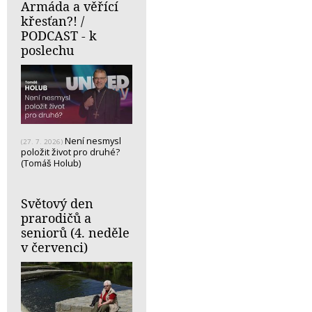
Armáda a věřící
křesťan?! /
PODCAST - k
poslechu
Není nesmysl
(27. 7. 2026)
položit život pro druhé?
(Tomáš Holub)
Světový den
prarodičů a
seniorů (4. neděle
v červenci)