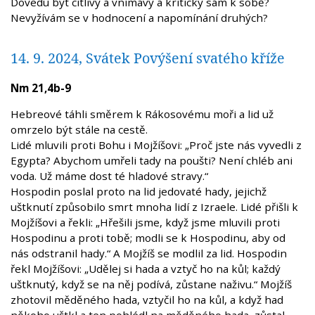
Dovedu být citlivý a vnímavý a kritický sám k sobě?
Nevyžívám se v hodnocení a napomínání druhých?
14. 9. 2024, Svátek Povýšení svatého kříže
Nm 21,4b-9
Hebreové táhli směrem k Rákosovému moři a lid už
omrzelo být stále na cestě.
Lidé mluvili proti Bohu i Mojžíšovi: „Proč jste nás vyvedli z
Egypta? Abychom umřeli tady na poušti? Není chléb ani
voda. Už máme dost té hladové stravy.“
Hospodin poslal proto na lid jedovaté hady, jejichž
uštknutí způsobilo smrt mnoha lidí z Izraele. Lidé přišli k
Mojžíšovi a řekli: „Hřešili jsme, když jsme mluvili proti
Hospodinu a proti tobě; modli se k Hospodinu, aby od
nás odstranil hady.“ A Mojžíš se modlil za lid. Hospodin
řekl Mojžíšovi: „Udělej si hada a vztyč ho na kůl; každý
uštknutý, když se na něj podívá, zůstane naživu.“ Mojžíš
zhotovil měděného hada, vztyčil ho na kůl, a když had