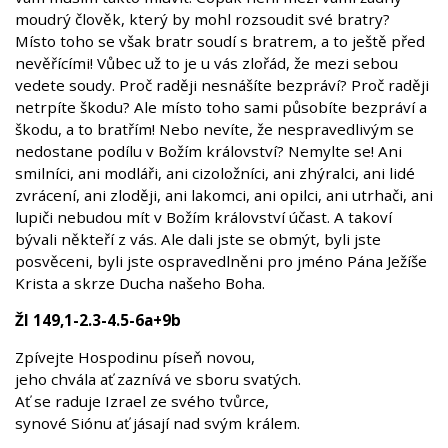
moudrý člověk, který by mohl rozsoudit své bratry?
Místo toho se však bratr soudí s bratrem, a to ještě před
nevěřícími! Vůbec už to je u vás zlořád, že mezi sebou
vedete soudy. Proč raději nesnášíte bezpráví? Proč raději
netrpíte škodu? Ale místo toho sami působíte bezpráví a
škodu, a to bratřím! Nebo nevíte, že nespravedlivým se
nedostane podílu v Božím království? Nemylte se! Ani
smilníci, ani modláři, ani cizoložníci, ani zhýralci, ani lidé
zvrácení, ani zloději, ani lakomci, ani opilci, ani utrhači, ani
lupiči nebudou mít v Božím království účast. A takoví
bývali někteří z vás. Ale dali jste se obmýt, byli jste
posvěceni, byli jste ospravedlněni pro jméno Pána Ježíše
Krista a skrze Ducha našeho Boha.
Žl 149,1-2.3-4.5-6a+9b
Zpívejte Hospodinu píseň novou,
jeho chvála ať zaznívá ve sboru svatých.
Ať se raduje Izrael ze svého tvůrce,
synové Siónu ať jásají nad svým králem.