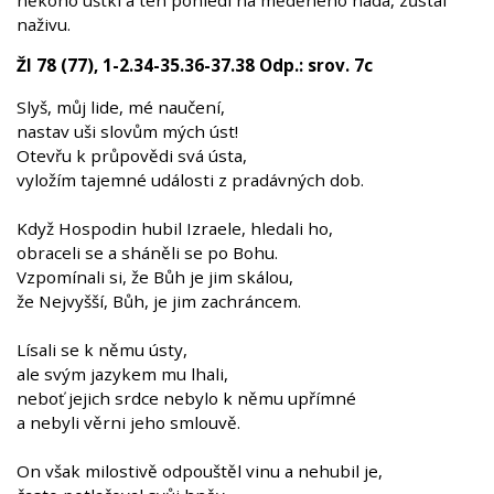
někoho uštkl a ten pohlédl na měděného hada, zůstal
naživu.
Žl 78 (77), 1-2.34-35.36-37.38 Odp.: srov. 7c
Slyš, můj lide, mé naučení,
nastav uši slovům mých úst!
Otevřu k průpovědi svá ústa,
vyložím tajemné události z pradávných dob.
Když Hospodin hubil Izraele, hledali ho,
obraceli se a sháněli se po Bohu.
Vzpomínali si, že Bůh je jim skálou,
že Nejvyšší, Bůh, je jim zachráncem.
Lísali se k němu ústy,
ale svým jazykem mu lhali,
neboť jejich srdce nebylo k němu upřímné
a nebyli věrni jeho smlouvě.
On však milostivě odpouštěl vinu a nehubil je,