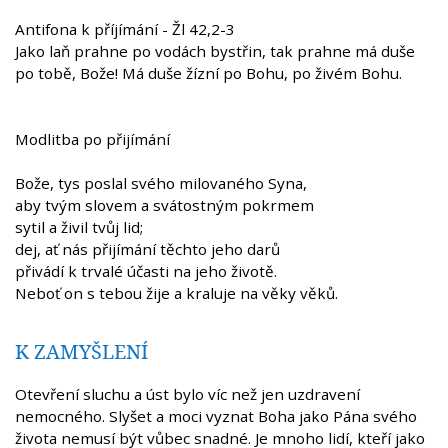
Antifona k příjímání - Žl 42,2-3
Jako laň prahne po vodách bystřin, tak prahne má duše
po tobě, Bože! Má duše žízní po Bohu, po živém Bohu.
Modlitba po přijímání
Bože, tys poslal svého milovaného Syna,
aby tvým slovem a svátostným pokrmem
sytil a živil tvůj lid;
dej, ať nás přijímání těchto jeho darů
přivádí k trvalé účasti na jeho životě.
Neboť on s tebou žije a kraluje na věky věků.
K ZAMYŠLENÍ
Otevření sluchu a úst bylo víc než jen uzdravení
nemocného. Slyšet a moci vyznat Boha jako Pána svého
života nemusí být vůbec snadné. Je mnoho lidí, kteří jako