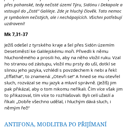
přes pohanské, tedy nečisté území Týru, Sidónu i Dekapole a
vstoupil do „čisté“ Galileje. Zde je hluchý člověk. Tato nemoc
je symbolem nečistých, ale i nechápajících. Všichni potřebují
uzdravení!
Mk 7,31-37
Ježíš odešel z tyrského kraje a šel přes Sidón územím
Desetiměstí ke Galilejskému moři. Přivedli k němu
hluchoněmého a prosili ho, aby na něho vložil ruku. Vzal
ho stranou od zástupu, vložil mu prsty do uší, dotkl se
slinou jeho jazyka, vzhlédl s povzdechem k nebi a řekl:
„Effatha!“, to znamená: „Otevři se!“ A hned se mu otevřel
sluch, rozvázal se mu jazyk a mluvil správně. (Ježíš) jim
pak přikázal, aby o tom nikomu neříkali. Čím více však jim
to přikazoval, tím více to rozhlašovali. Byli celí užaslí a
říkali: „Dobře všechno udělal, i hluchým dává sluch, i
němým řeč!“
ANTIFONA, MODLITBA PO PŘIJÍMANÍ