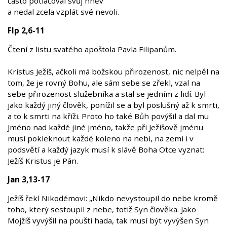
často potlačoval svůj hněv
a nedal zcela vzplát své nevoli.
Flp 2,6-11
Čtení z listu svatého apoštola Pavla Filipanům.
Kristus Ježíš, ačkoli má božskou přirozenost, nic nelpěl na
tom, že je rovný Bohu, ale sám sebe se zřekl, vzal na
sebe přirozenost služebníka a stal se jedním z lidí. Byl
jako každý jiný člověk, ponížil se a byl poslušný až k smrti,
a to k smrti na kříži. Proto ho také Bůh povýšil a dal mu
Jméno nad každé jiné jméno, takže při Ježíšově jménu
musí pokleknout každé koleno na nebi, na zemi i v
podsvětí a každý jazyk musí k slávě Boha Otce vyznat:
Ježíš Kristus je Pán.
Jan 3,13-17
Ježíš řekl Nikodémovi: „Nikdo nevystoupil do nebe kromě
toho, který sestoupil z nebe, totiž Syn člověka. Jako
Mojžíš vyvýšil na poušti hada, tak musí být vyvýšen Syn