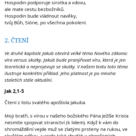
Hospodin podporuje sirotka a vdovu,
ale mate cestu bezbožníků.
Hospodin bude vládnout navěky,
tvůj Bůh, Sióne, po všechna pokolení.
2. ČTENÍ
Ve druhé kapitole Jakub otevírá velké téma Nového zákona:
víra versus skutky. Jakub bude pranýřovat víru, která je jen
teoretická a neprojevuje se skutky. V našem textu toto téma
ilustruje konkrétní příklad. Jeho platnost je po mnoha
staletích stále aktuální.
Jak 2,1-5
Čtení z listu svatého apoštola Jakuba.
Moji bratři, s vírou v našeho božského Pána Ježíše Krista
nesmíte spojovat stranictví (k lidem). Když k vám do
shromáždění vejde muž se zlatými prsteny na rukou, ve
skvělém oděvu, a vejde také chudák v obnošených