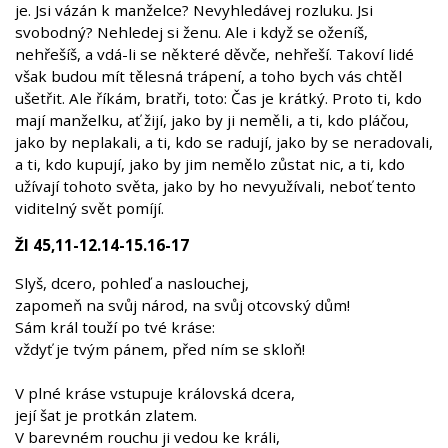
je. Jsi vázán k manželce? Nevyhledávej rozluku. Jsi
svobodný? Nehledej si ženu. Ale i když se oženíš,
nehřešíš, a vdá-li se některé děvče, nehřeší. Takoví lidé
však budou mít tělesná trápení, a toho bych vás chtěl
ušetřit. Ale říkám, bratři, toto: Čas je krátký. Proto ti, kdo
mají manželku, ať žijí, jako by ji neměli, a ti, kdo pláčou,
jako by neplakali, a ti, kdo se radují, jako by se neradovali,
a ti, kdo kupují, jako by jim nemělo zůstat nic, a ti, kdo
užívají tohoto světa, jako by ho nevyužívali, neboť tento
viditelný svět pomíjí.
Žl 45,11-12.14-15.16-17
Slyš, dcero, pohleď a naslouchej,
zapomeň na svůj národ, na svůj otcovský dům!
Sám král touží po tvé kráse:
vždyť je tvým pánem, před ním se skloň!
V plné kráse vstupuje královská dcera,
její šat je protkán zlatem.
V barevném rouchu ji vedou ke králi,