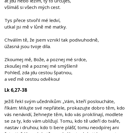
ať jdu nebo ležím, ty to určuješ,
všímáš si všech mých cest.
Tys přece stvořil mé ledví,
utkal jsi mě v lůně mé matky.
Chválím tě, že jsem vznikl tak podivuhodně,
úžasná jsou tvoje díla.
Zkoumej mě, Bože, a poznej mé srdce,
zkoušej mě a poznej mé smýšlení!
Pohleď, zda jdu cestou špatnou,
a veď mě cestou odvěkou!
Lk 6,27-38
Ježíš řekl svým učedníkům: „Vám, kteří posloucháte,
říkám: Milujte své nepřátele, prokazujte dobro těm, kdo
vás nenávidí, žehnejte těm, kdo vás proklínají, modlete
se za ty, kdo vám ubližují. Tomu, kdo tě udeří do tváře,
nastav i druhou; kdo ti bere plášť, tomu neodpírej ani