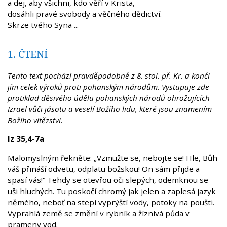
a dej, aby všichni, kdo věří v Krista,
dosáhli pravé svobody a věčného dědictví.
Skrze tvého Syna ...
1. ČTENÍ
Tento text pochází pravděpodobně z 8. stol. př. Kr. a končí
jím celek výroků proti pohanským národům. Vystupuje zde
protiklad děsivého údělu pohanských národů ohrožujících
Izrael vůči jásotu a veselí Božího lidu, které jsou znamením
Božího vítězství.
Iz 35,4-7a
Malomyslným řekněte: „Vzmužte se, nebojte se! Hle, Bůh
váš přináší odvetu, odplatu božskou! On sám přijde a
spasí vás!“ Tehdy se otevřou oči slepých, odemknou se
uši hluchých. Tu poskočí chromý jak jelen a zaplesá jazyk
němého, neboť na stepi vyprýští vody, potoky na poušti.
Vyprahlá země se změní v rybník a žíznivá půda v
prameny vod.