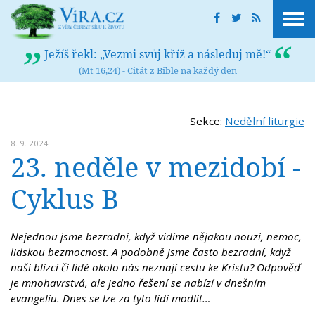
Ježíš řekl: „Vezmi svůj kříž a následuj mě!“
(Mt 16,24) -
Citát z Bible na každý den
Sekce:
Nedělní liturgie
8. 9. 2024
23. neděle v mezidobí -
Cyklus B
Nejednou jsme bezradní, když vidíme nějakou nouzi, nemoc,
lidskou bezmocnost. A podobně jsme často bezradní, když
naši blízcí či lidé okolo nás neznají cestu ke Kristu? Odpověď
je mnohavrstvá, ale jedno řešení se nabízí v dnešním
evangeliu. Dnes se lze za tyto lidi modlit…