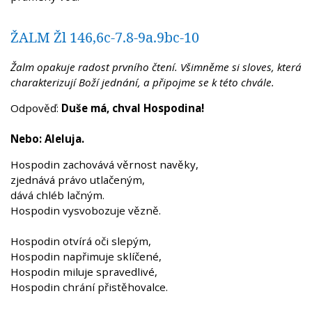
ŽALM Žl 146,6c-7.8-9a.9bc-10
Žalm opakuje radost prvního čtení. Všimněme si sloves, která
charakterizují Boží jednání, a připojme se k této chvále.
Odpověď:
Duše má, chval Hospodina!
Nebo: Aleluja.
Hospodin zachovává věrnost navěky,
zjednává právo utlačeným,
dává chléb lačným.
Hospodin vysvobozuje vězně.
Hospodin otvírá oči slepým,
Hospodin napřimuje sklíčené,
Hospodin miluje spravedlivé,
Hospodin chrání přistěhovalce.