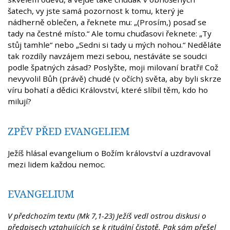
šatech, vy jste samá pozornost k tomu, který je
nádherně oblečen, a řeknete mu: „(Prosím,) posaď se
tady na čestné místo.“ Ale tomu chuďasovi řeknete: „Ty
stůj tamhle“ nebo „Sedni si tady u mých nohou.“ Neděláte
tak rozdíly navzájem mezi sebou, nestáváte se soudci
podle špatných zásad? Poslyšte, moji milovaní bratři! Což
nevyvolil Bůh (právě) chudé (v očích) světa, aby byli skrze
víru bohatí a dědici Království, které slíbil těm, kdo ho
milují?
ZPĚV PŘED EVANGELIEM
Ježíš hlásal evangelium o Božím království a uzdravoval
mezi lidem každou nemoc.
EVANGELIUM
V předchozím textu (Mk 7,1-23) Ježíš vedl ostrou diskusi o
předpisech vztahujících se k rituální čistotě. Pak sám přešel