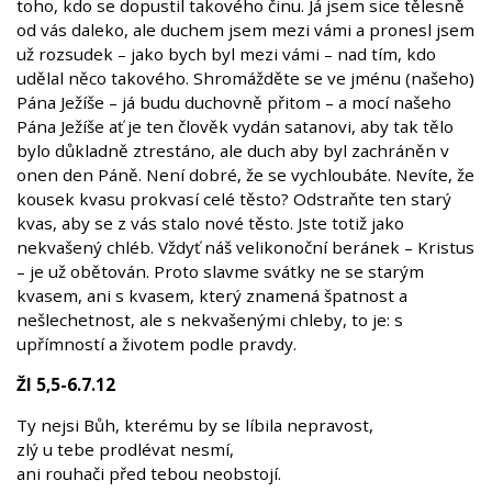
toho, kdo se dopustil takového činu. Já jsem sice tělesně
od vás daleko, ale duchem jsem mezi vámi a pronesl jsem
už rozsudek – jako bych byl mezi vámi – nad tím, kdo
udělal něco takového. Shromážděte se ve jménu (našeho)
Pána Ježíše – já budu duchovně přitom – a mocí našeho
Pána Ježíše ať je ten člověk vydán satanovi, aby tak tělo
bylo důkladně ztrestáno, ale duch aby byl zachráněn v
onen den Páně. Není dobré, že se vychloubáte. Nevíte, že
kousek kvasu prokvasí celé těsto? Odstraňte ten starý
kvas, aby se z vás stalo nové těsto. Jste totiž jako
nekvašený chléb. Vždyť náš velikonoční beránek – Kristus
– je už obětován. Proto slavme svátky ne se starým
kvasem, ani s kvasem, který znamená špatnost a
nešlechetnost, ale s nekvašenými chleby, to je: s
upřímností a životem podle pravdy.
Žl 5,5-6.7.12
Ty nejsi Bůh, kterému by se líbila nepravost,
zlý u tebe prodlévat nesmí,
ani rouhači před tebou neobstojí.