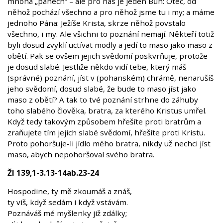
mnoha „pánech“ – ale pro nás je jeden Bůh: Otec, od
něhož pochází všechno a pro něhož jsme tu i my; a máme
jednoho Pána: Ježíše Krista, skrze něhož povstalo
všechno, i my. Ale všichni to poznání nemají. Někteří totiž
byli dosud zvyklí uctívat modly a jedí to maso jako maso z
obětí. Pak se ovšem jejich svědomí poskvrňuje, protože
je dosud slabé. Jestliže někdo vidí tebe, který máš
(správné) poznání, jíst v (pohanském) chrámě, nenarušíš
jeho svědomí, dosud slabé, že bude to maso jíst jako
maso z obětí? A tak to tvé poznání strhne do záhuby
toho slabého člověka, bratra, za kterého Kristus umřel.
Když tedy takovým způsobem hřešíte proti bratrům a
zraňujete tím jejich slabé svědomí, hřešíte proti Kristu.
Proto pohoršuje-li jídlo mého bratra, nikdy už nechci jíst
maso, abych nepohoršoval svého bratra.
Žl 139,1-3.13-14ab.23-24
Hospodine, ty mě zkoumáš a znáš,
ty víš, když sedám i když vstávám.
Poznáváš mé myšlenky již zdálky;