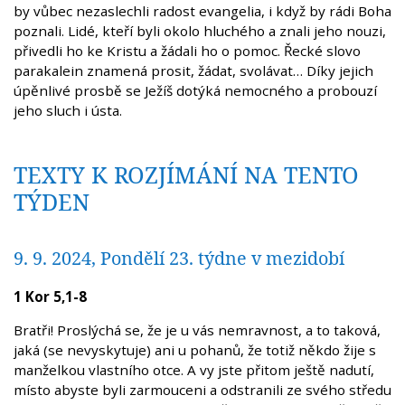
by vůbec nezaslechli radost evangelia, i když by rádi Boha
poznali. Lidé, kteří byli okolo hluchého a znali jeho nouzi,
přivedli ho ke Kristu a žádali ho o pomoc. Řecké slovo
parakalein znamená prosit, žádat, svolávat… Díky jejich
úpěnlivé prosbě se Ježíš dotýká nemocného a probouzí
jeho sluch i ústa.
TEXTY K ROZJÍMÁNÍ NA TENTO
TÝDEN
9. 9. 2024, Pondělí 23. týdne v mezidobí
1 Kor 5,1-8
Bratři! Proslýchá se, že je u vás nemravnost, a to taková,
jaká (se nevyskytuje) ani u pohanů, že totiž někdo žije s
manželkou vlastního otce. A vy jste přitom ještě nadutí,
místo abyste byli zarmouceni a odstranili ze svého středu