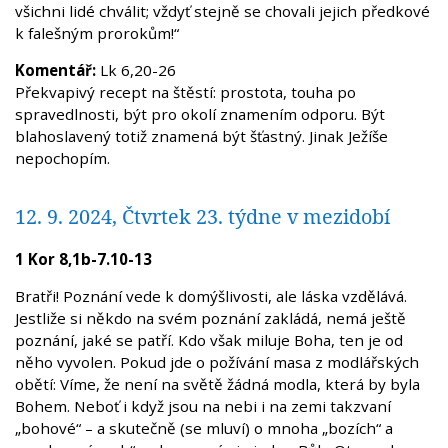
všichni lidé chválit; vždyť stejně se chovali jejich předkové
k falešným prorokům!“
Komentář:
Lk 6,20-26
Překvapivý recept na štěstí: prostota, touha po
spravedlnosti, být pro okolí znamením odporu. Být
blahoslavený totiž znamená být šťastný. Jinak Ježíše
nepochopím.
12. 9. 2024, Čtvrtek 23. týdne v mezidobí
1 Kor 8,1b-7.10-13
Bratři! Poznání vede k domýšlivosti, ale láska vzdělává.
Jestliže si někdo na svém poznání zakládá, nemá ještě
poznání, jaké se patří. Kdo však miluje Boha, ten je od
něho vyvolen. Pokud jde o požívání masa z modlářských
obětí: Víme, že není na světě žádná modla, která by byla
Bohem. Neboť i když jsou na nebi i na zemi takzvaní
„bohové“ – a skutečně (se mluví) o mnoha „bozích“ a