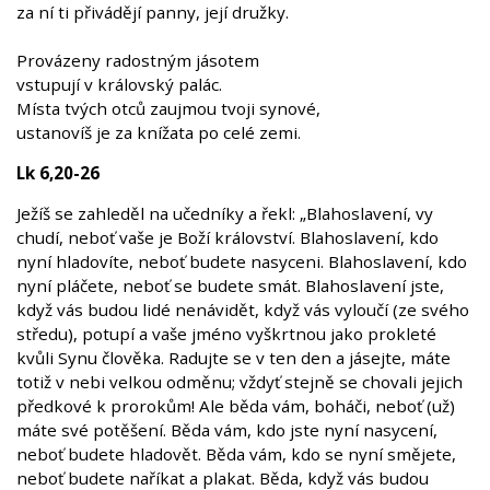
za ní ti přivádějí panny, její družky.
Provázeny radostným jásotem
vstupují v královský palác.
Místa tvých otců zaujmou tvoji synové,
ustanovíš je za knížata po celé zemi.
Lk 6,20-26
Ježíš se zahleděl na učedníky a řekl: „Blahoslavení, vy
chudí, neboť vaše je Boží království. Blahoslavení, kdo
nyní hladovíte, neboť budete nasyceni. Blahoslavení, kdo
nyní pláčete, neboť se budete smát. Blahoslavení jste,
když vás budou lidé nenávidět, když vás vyloučí (ze svého
středu), potupí a vaše jméno vyškrtnou jako prokleté
kvůli Synu člověka. Radujte se v ten den a jásejte, máte
totiž v nebi velkou odměnu; vždyť stejně se chovali jejich
předkové k prorokům! Ale běda vám, boháči, neboť (už)
máte své potěšení. Běda vám, kdo jste nyní nasycení,
neboť budete hladovět. Běda vám, kdo se nyní smějete,
neboť budete naříkat a plakat. Běda, když vás budou