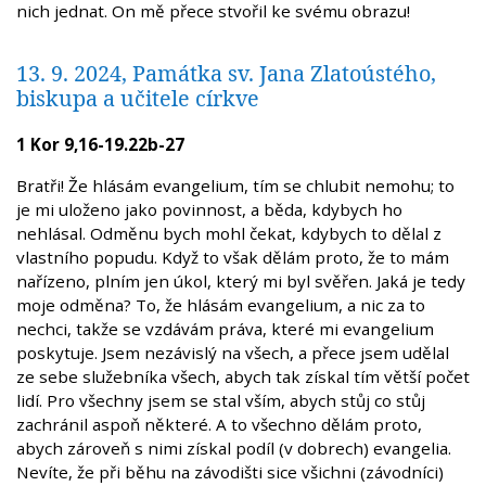
nich jednat. On mě přece stvořil ke svému obrazu!
13. 9. 2024, Památka sv. Jana Zlatoústého,
biskupa a učitele církve
1 Kor 9,16-19.22b-27
Bratři! Že hlásám evangelium, tím se chlubit nemohu; to
je mi uloženo jako povinnost, a běda, kdybych ho
nehlásal. Odměnu bych mohl čekat, kdybych to dělal z
vlastního popudu. Když to však dělám proto, že to mám
nařízeno, plním jen úkol, který mi byl svěřen. Jaká je tedy
moje odměna? To, že hlásám evangelium, a nic za to
nechci, takže se vzdávám práva, které mi evangelium
poskytuje. Jsem nezávislý na všech, a přece jsem udělal
ze sebe služebníka všech, abych tak získal tím větší počet
lidí. Pro všechny jsem se stal vším, abych stůj co stůj
zachránil aspoň některé. A to všechno dělám proto,
abych zároveň s nimi získal podíl (v dobrech) evangelia.
Nevíte, že při běhu na závodišti sice všichni (závodníci)