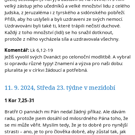
velký zástup jeho učedníků a velké množství lidu z celého
Judska, z Jeruzaléma i z tyrského a sidónského pobřeží.
Přišli, aby ho uslyšeli a byli uzdraveni ze svých nemocí.
Uzdravováni byli také ti, které trápili nečistí duchové.
Každý z toho množství (lidí) se ho snažil dotknout,
protože z něho vycházela síla a uzdravovala všechny.
Komentář:
Lk 6,12-19
Ježíš vyvolil svých Dvanáct po celonoční modlitbě. A vybral
si opravdu různé typy! Znamení a výzva pro naši dobu:
pluralita je v církvi žádoucí a potřebná.
11. 9. 2024, Středa 23. týdne v mezidobí
1 Kor 7,25-31
Bratři! O pannách mi Pán nedal žádný příkaz. Ale dávám
radu, protože jsem dosáhl od milosrdného Pána toho, že
se mi může věřit. Myslím tedy, že je to dobré pro nynější
strasti – ano, je to pro člověka dobré, aby zůstal tak, jak