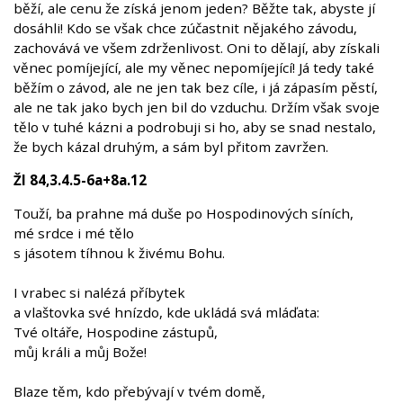
běží, ale cenu že získá jenom jeden? Běžte tak, abyste jí
dosáhli! Kdo se však chce zúčastnit nějakého závodu,
zachovává ve všem zdrženlivost. Oni to dělají, aby získali
věnec pomíjející, ale my věnec nepomíjející! Já tedy také
běžím o závod, ale ne jen tak bez cíle, i já zápasím pěstí,
ale ne tak jako bych jen bil do vzduchu. Držím však svoje
tělo v tuhé kázni a podrobuji si ho, aby se snad nestalo,
že bych kázal druhým, a sám byl přitom zavržen.
Žl 84,3.4.5-6a+8a.12
Touží, ba prahne má duše po Hospodinových síních,
mé srdce i mé tělo
s jásotem tíhnou k živému Bohu.
I vrabec si nalézá příbytek
a vlaštovka své hnízdo, kde ukládá svá mláďata:
Tvé oltáře, Hospodine zástupů,
můj králi a můj Bože!
Blaze těm, kdo přebývají v tvém domě,