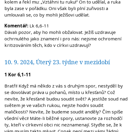
kolem a řekl mu: „Vztáhni tu ruku!“ On to udělal, a ruka
byla zase v pořádku. Oni však byli plní zuřivosti a
umlouvali se, co by mohli Ježíšovi udělat.
Komentář:
Lk 6,6-11
Dávali pozor, aby ho mohli obžalovat. Ježíš uzdravuje
ochrnulého jako znamení i pro nás: nejsme ochromení
kritizováním těch, kdo v církvi uzdravují?
10. 9. 2024, Úterý 23. týdne v mezidobí
1 Kor 6,1-11
Bratři! Když má někdo z vás s druhým spor, nestyděl by
se dovolávat práva u pohanů, místo u křesťanů? Což
nevíte, že křesťané budou soudit svět? A jestliže soud nad
světem je ve vašich rukou, nejste hodni soudit
maličkosti? Nevíte, že budeme soudit anděly? Čím spíše
všední věci! Máte-li běžné spory, ustanovte za rozhodčí
ty, kteří v církevní obci nic neznamenají. Styďte se, že k
vám musím takto mluvit. Copak není mezi vámi žádný