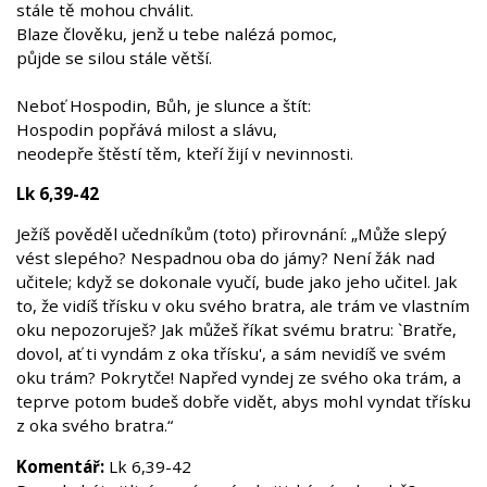
stále tě mohou chválit.
Blaze člověku, jenž u tebe nalézá pomoc,
půjde se silou stále větší.
Neboť Hospodin, Bůh, je slunce a štít:
Hospodin popřává milost a slávu,
neodepře štěstí těm, kteří žijí v nevinnosti.
Lk 6,39-42
Ježíš pověděl učedníkům (toto) přirovnání: „Může slepý
vést slepého? Nespadnou oba do jámy? Není žák nad
učitele; když se dokonale vyučí, bude jako jeho učitel. Jak
to, že vidíš třísku v oku svého bratra, ale trám ve vlastním
oku nepozoruješ? Jak můžeš říkat svému bratru: `Bratře,
dovol, ať ti vyndám z oka třísku', a sám nevidíš ve svém
oku trám? Pokrytče! Napřed vyndej ze svého oka trám, a
teprve potom budeš dobře vidět, abys mohl vyndat třísku
z oka svého bratra.“
Komentář:
Lk 6,39-42