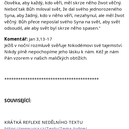
člověka, aby každý, kdo věří, měl skrze něho život věčný.
Neboť tak Bůh miloval svět, že dal svého jednorozeného
Syna, aby žádný, kdo v něho věří, nezahynul, ale měl život
věčný. Bůh přece neposlal svého Syna na svět, aby svět
odsoudil, ale aby svět byl skrze něho spasen.“
Komentář:
Jan 3,13-17
Ježíš v noční rozmluvě svěřuje Nikodémovi své tajemství.
Nikdy plně nepochopíme jeho lásku k nám. Kéž je nám
Pán vzorem v našich maličkých obtížích.
*****************************************
SOUVISEJÍCÍ:
KRÁTKÁ REFLEXE NEDĚLNÍHO TEXTU
https://www.vira.cz/Texty/Tema-tydne/