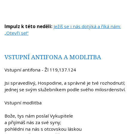
Impulz k této neděli:
Ježíš se i nás dotýká a říká nám:
„Otevři se!“
VSTUPNÍ ANTIFONA A MODLITBA
Vstupní antifona - Žl 119,137.124
Jsi spravedlivý, Hospodine, a správné je tvé rozhodnutí;
jednej se svým služebníkem podle svého milosrdenství.
Vstupní modlitba
Bože, tys nám poslal Vykupitele
a přijímáš nás za své syny;
pohlédni na nás s otcovskou láskou