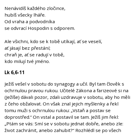
Nenávidíš každého zločince,
hubíš všecky lháře.
Od vraha a podvodníka
se odvrací Hospodin s odporem.
Ale všichni, kdo se k tobě utíkají, ať se veselí,
ať jásají bez přestání;
chraň je, ať se radují v tobě,
kdo milují tvé jméno.
Lk 6,6-11
Ježíš vešel v sobotu do synagogy a učil. Byl tam člověk s
ochrnulou pravou rukou. Učitelé Zákona a farizeové si na
(Ježíše) dávali pozor, zdali uzdravuje v sobotu, aby ho měli
z čeho obžalovat. On však znal jejich myšlenky a řekl
tomu muži s ochrnulou rukou: „Vstaň a postav se
doprostřed.“ On vstal a postavil se tam. Ježíš jim řekl:
„Ptám se vás: Smí se v sobotu jednat dobře, anebo zle:
život zachránit, anebo zahubit?“ Rozhlédl se po všech