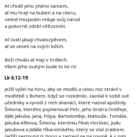
Ať chválí jeho jméno tancem,
ať mu hrají na buben a na citeru,
neboť Hospodin miluje svůj národ
a pokorné zdobí vítězstvím.
Ať svatí jásají chvalozpěvem,
ať se veselí na svých ložích.
Boží chválu ať mají v hrdlech.
Všem jeho svatým bude to ke cti.
Lk 6,12-19
Ježíš vyšel na horu, aby se modlil; a celou noc strávil v
modlitbě s Bohem. Když se rozednilo, zavolal k sobě své
učedníky a vyvolil z nich dvanáct, které nazval apoštoly:
Šimona, kterého pojmenoval Petr, jeho bratra Ondřeje,
dále Jakuba, Jana, Filipa, Bartoloměje, Matouše, Tomáše,
Jakuba Alfeova, Šimona, kterému říkali Horlivec, Judu
Jakubova a Jidáše Iškariotského, který se stal zrádcem.
(Ježíš) sestoupil (s hory) a zastavil se na rovině. A s ním