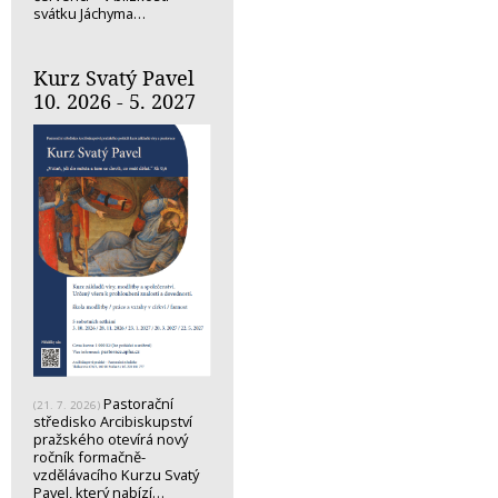
svátku Jáchyma…
Kurz Svatý Pavel
10. 2026 - 5. 2027
Pastorační
(21. 7. 2026)
středisko Arcibiskupství
pražského otevírá nový
ročník formačně-
vzdělávacího Kurzu Svatý
Pavel, který nabízí…