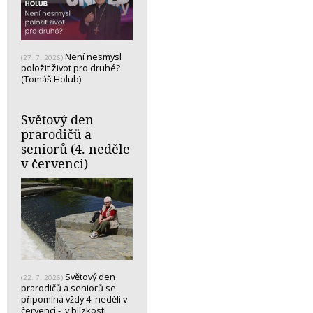
Není nesmysl
(27. 7. 2026)
položit život pro druhé?
(Tomáš Holub)
Světový den
prarodičů a
seniorů (4. neděle
v červenci)
Světový den
(22. 7. 2026)
prarodičů a seniorů se
připomíná vždy 4. neděli v
červenci - v blízkosti