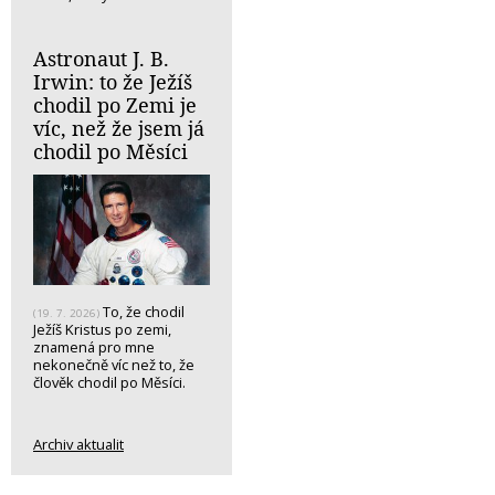
Astronaut J. B.
Irwin: to že Ježíš
chodil po Zemi je
víc, než že jsem já
chodil po Měsíci
To, že chodil
(19. 7. 2026)
Ježíš Kristus po zemi,
znamená pro mne
nekonečně víc než to, že
člověk chodil po Měsíci.
Archiv aktualit