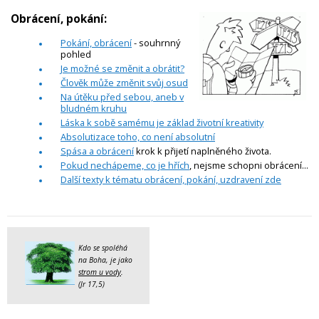
Obrácení, pokání:
Pokání, obrácení
- souhrnný
pohled
Je možné se změnit a obrátit?
Člověk může změnit svůj osud
Na útěku před sebou, aneb v
bludném kruhu
Láska k sobě samému je základ životní kreativity
Absolutizace toho, co není absolutní
Spása a obrácení
krok k přijetí naplněného života.
Pokud nechápeme, co je hřích
, nejsme schopni obrácení...
Další texty k tématu obrácení, pokání, uzdravení zde
Kdo se spoléhá
na Boha, je jako
strom u vody
.
(Jr 17,5)