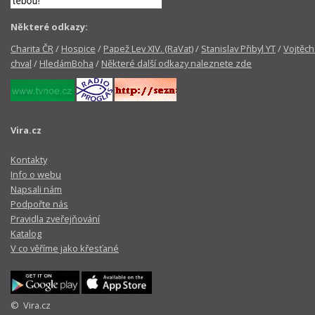
Některé odkazy:
Charita ČR
/
Hospice
/
Papež Lev XIV. (RaVat)
/
Stanislav Přibyl YT
/
Vojtěch
chval
/
HledámBoha
/
Některé další odkazy naleznete zde
Vira.cz
Kontakty
Info o webu
Napsali nám
Podpořte nás
Pravidla zveřejňování
Katalog
V co věříme jako křesťané
© Vira.cz