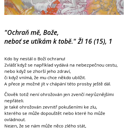
"Ochraň mě, Bože,
neboť se utíkám k tobě." Žl 16 (15), 1
Kdo by nestál o Boží ochranu!
Zvlášť když se například vydává na nebezpečnou cestu,
nebo když se zhorší jeho zdraví,
či když vnímá, že mu chce někdo ublížit.
A přece je možné jít v chápání této prosby ještě dál.
Člověk totiž není ohrožován jen zvenčí nejrůznějšími
nepřáteli.
Je také ohrožován zevnitř pokušeními ke zlu,
kterého se může dopouštět nebo které ho může
ovládnout.
Nejen, že se nám může něco zlého stát,