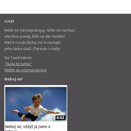
Citát
Ničím se neznepokojuj, ničím se nermuť,
všechno pomíjí, Bůh se ale nemění.
Máš-li v srdci Boha, nic ti nechybí,
jeho láska stačí. (Terezie z Avily)
Viz Taizé kánon
"Nada te turbe"
(Ničím se neznepokojuj)
Neboj se!