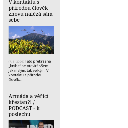
V kontaktu s
přírodou člověk
znovu nalézá sám
sebe
Tato překrásná
(7. 8. 2026)
„kniha“ se otevírá všem –
jak malým, tak velkým. V
kontaktu s přírodou
člověk…
Armáda a věřící
křesťan?! /
PODCAST - k
poslechu