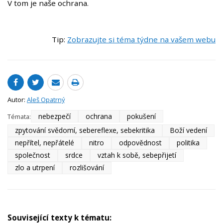
V tom je naše ochrana.
Tip:
Zobrazujte si téma týdne na vašem webu
Autor:
Aleš Opatrný
nebezpečí
ochrana
pokušení
Témata:
zpytování svědomí, sebereflexe, sebekritika
Boží vedení
nepřítel, nepřátelé
nitro
odpovědnost
politika
společnost
srdce
vztah k sobě, sebepřijetí
zlo a utrpení
rozlišování
Související texty k tématu: