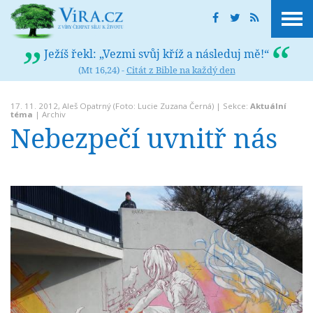
Ježíš řekl: „Vezmi svůj kříž a následuj mě!“
(Mt 16,24) -
Citát z Bible na každý den
17. 11. 2012,
Aleš Opatrný
(Foto: Lucie Zuzana Černá) | Sekce:
Aktuální
téma
|
Archiv
Nebezpečí uvnitř nás