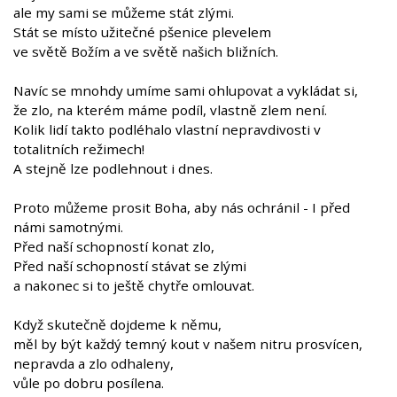
ale my sami se můžeme stát zlými.
Stát se místo užitečné pšenice plevelem
ve světě Božím a ve světě našich bližních.
Navíc se mnohdy umíme sami ohlupovat a vykládat si,
že zlo, na kterém máme podíl, vlastně zlem není.
Kolik lidí takto podléhalo vlastní nepravdivosti v
totalitních režimech!
A stejně lze podlehnout i dnes.
Proto můžeme prosit Boha, aby nás ochránil - I před
námi samotnými.
Před naší schopností konat zlo,
Před naší schopností stávat se zlými
a nakonec si to ještě chytře omlouvat.
Když skutečně dojdeme k němu,
měl by být každý temný kout v našem nitru prosvícen,
nepravda a zlo odhaleny,
vůle po dobru posílena.