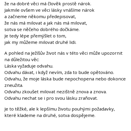
že na dobré věci má člověk prostě nárok.
Jakmile ovšem ve věci lásky vnášíme nárok
a začneme někomu předepisovat,
že nás má milovat a jak nás má milovat,
sotva se něčeho dobrého dočkáme.
Je tedy lépe přemýšlet o tom,
jak my můžeme milovat druhé lidi.
A pohled na Ježíšův život nás v této věci může upozornit
na důležitou věc:
Láska vyžaduje odvahu.
Odvahu dávat, i když nevím, zda to bude opětováno.
Odvahu, že moje láska bude nepochopena nebo dokonce
zneužita.
Odvahu zkoušet milovat nezištně znova a znova.
Odvahu nechat se i pro svou lásku zraňovat.
Je to těžké, ale k lepšímu životu pouhými požadavky,
které klademe na druhé, sotva dospějeme.