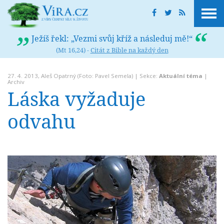
Ježíš řekl: „Vezmi svůj kříž a následuj mě!“
(Mt 16,24) -
Citát z Bible na každý den
27. 4. 2013,
Aleš Opatrný
(Foto: Pavel Semela) | Sekce:
Aktuální téma
|
Archiv
Láska vyžaduje
odvahu