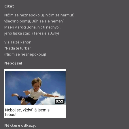
Citát
Ničím se neznepokojuj, ničím se nermuť,
všechno pomíjí, Bůh se ale nemění.
Máš-li v srdci Boha, nic ti nechybí,
jeho láska stačí. (Terezie z Avily)
Viz Taizé kánon
"Nada te turbe"
(Ničím se neznepokojuj)
Neboj se!
Některé odkazy: