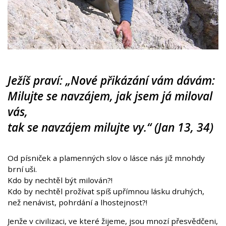
Ježíš praví: „Nové přikázání vám dávám:
Milujte se navzájem, jak jsem já miloval
vás,
tak se navzájem milujte vy.“ (Jan 13, 34)
Od písniček a plamenných slov o lásce nás již mnohdy
brní uši.
Kdo by nechtěl být milován?!
Kdo by nechtěl prožívat spíš upřímnou lásku druhých,
než nenávist, pohrdání a lhostejnost?!
Jenže v civilizaci, ve které žijeme, jsou mnozí přesvědčeni,