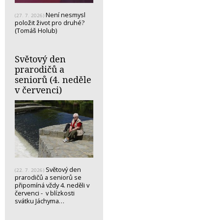
Není nesmysl
(27. 7. 2026)
položit život pro druhé?
(Tomáš Holub)
Světový den
prarodičů a
seniorů (4. neděle
v červenci)
Světový den
(22. 7. 2026)
prarodičů a seniorů se
připomíná vždy 4. neděli v
červenci - v blízkosti
svátku Jáchyma…