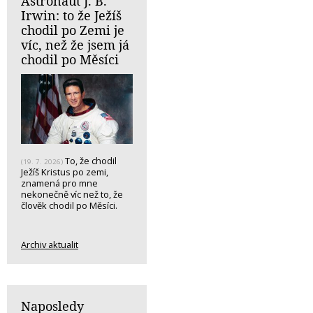
Astronaut J. B.
Irwin: to že Ježíš
chodil po Zemi je
víc, než že jsem já
chodil po Měsíci
To, že chodil
(19. 7. 2026)
Ježíš Kristus po zemi,
znamená pro mne
nekonečně víc než to, že
člověk chodil po Měsíci.
Archiv aktualit
Naposledy