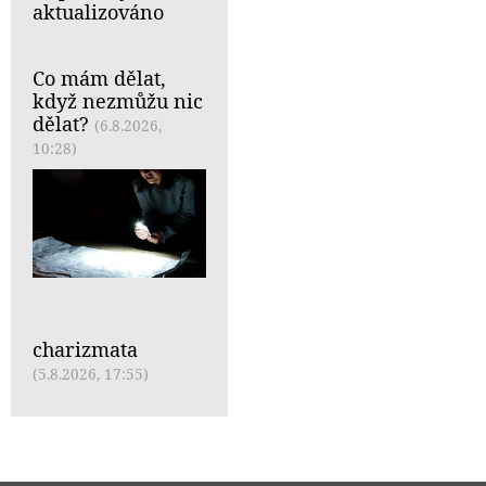
aktualizováno
Co mám dělat,
když nezmůžu nic
dělat?
(6.8.2026,
10:28)
charizmata
(5.8.2026, 17:55)