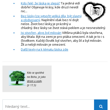
Kdo řekl, že láska je slepá?
Ta jediná vidí
dobře! Objevuje krásy, kde druzí nevidí
nic...
Bez lásky lze vytvořit veliká díla, být slavný
a obdivovaný
. Naplnění však bez ní dojít
nelze. Život bez lásky je prázdný a
chladný. Bez lásky se život stává peklem a je nesnesitelný.
Jsi stvořen, abys byl milován
Většina ptáků byla stvořena,
aby létala. Být na zemi je pro ptáka omezení. A tak je to i s
člověkem. Každý člověk byl stvořen, aby žil a byl milován.
Žít a nebýt milován je omezení.
Další texty na k tématu láska zde
Kdo se spoléhá
na Boha, je jako
strom u vody
.
(Jr 17,5)