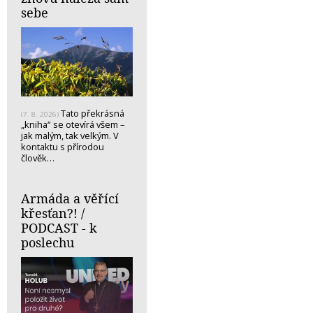
sebe
Tato překrásná
(7. 8. 2026)
„kniha“ se otevírá všem –
jak malým, tak velkým. V
kontaktu s přírodou
člověk…
Armáda a věřící
křesťan?! /
PODCAST - k
poslechu