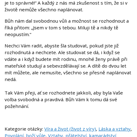
je to správné!“ A každý z nás má zkušenost s tím, že si v
životě nemůže všechno naplánovat.
Bůh nám dal svobodnou vůli a možnost se rozhodnout a
říká přitom: „Jsem v tom s tebou. Miluji tě a nikdy tě
neopustím.“
Nechci Vám radit, abyste šla studovat, pokud jste již
rozhodnutá a nechcete. Ale studovat se dá, i když se
vdáte a i když budete mít rodinu, mnohé ženy právě při
mateřské studují a sebevzdělávají se. A dítě do dvou let
mít můžete, ale nemusíte, všechno se přesně naplánovat
nedá.
Tak Vám přeji, ať se rozhodnete jakkoli, aby byla Vaše
volba svobodná a pravdivá. Bůh Vám k tomu dá své
požehnání.
Kategorie otázky:
Víra a život (život z víry)
,
Láska a vztahy
,
Povolání, boží vůle
,
Vztahy, přátelství, kamarádství