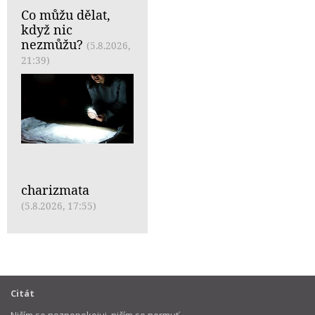
Co můžu dělat,
když nic
nezmůžu?
(5.8.2026,
21:39)
charizmata
(5.8.2026, 17:55)
Citát