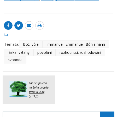
itu
Témata:
Boží vůle
Immanuel, Emmanuel, Bůh s námi
láska, vztahy
povolání
rozhodnutí, rozhodování
svoboda
Kdo se spoléhá
na Boha, je jako
strom u vody
.
(Jr 17,5)