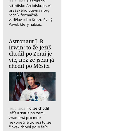
Pastorační
(21. 7. 2026)
středisko Arcibiskupství
pražského otevírá nový
ročník formačně-
vzdělávacího Kurzu Svatý
Pavel, který nabízí…
Astronaut J. B.
Irwin: to že Ježíš
chodil po Zemi je
víc, než že jsem já
chodil po Měsíci
To, že chodil
(19. 7. 2026)
Ježíš Kristus po zemi,
znamená pro mne
nekonečně víc než to, že
člověk chodil po Měsíci.