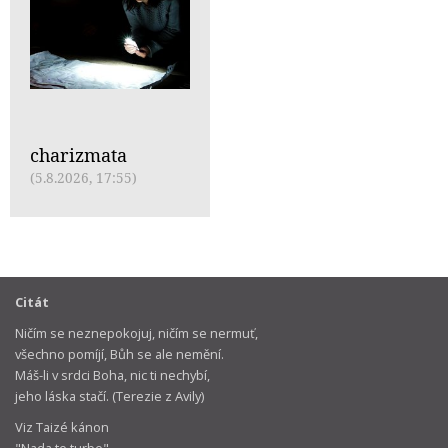
charizmata
(5.8.2026, 17:55)
Citát
Ničím se neznepokojuj, ničím se nermuť,
všechno pomíjí, Bůh se ale nemění.
Máš-li v srdci Boha, nic ti nechybí,
jeho láska stačí. (Terezie z Avily)
Viz Taizé kánon