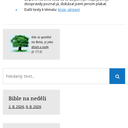
doopravdy poznal já, dokázal jsem jenom plakat.
Další texty k tématu:
krize, utrpení
Kdo se spoléhá
na Boha, je jako
strom u vody
.
(Jr 17,5)
Bible na neděli
2. 8. 2026
,
9. 8. 2026