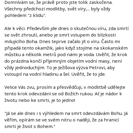
Domnívám se, že právě proto jste tolik zaskočena.
Všechny předchozí modlitby, svět víry,... byly vždy
pohledem "z klidu".
Ale k věci. Především jde dnes o skutečnou víru, zda smrtí
se svět zhroutí, anebo je smrt vstupem do blízkosti
milujícího Boha. Dnes teprve začalo jít o víru. Často mi
připadá tento okamžik, jako když stojíme na skokanském
můstku a několik metrů pod námi je voda. Uvěřit, že krok
do prázdna končí příjemným objetím vodní masy, není
vždy jednoduchým. To je Ježíšova výzva Petrovi, aby
vstoupil na vodní hladinu a šel. Uvěřit, že to jde.
Velice Vás zvu, prosím a přesvědčuji, v modlitbě udělejte
tento krok odevzdání se od Božích rukou. Ať je nádor k
životu nebo ke smrti, je to jedno!
"Já se ale dnes i s výhledem na smrt odevzdávám Bohu. Já
věřím, opírám se ve svém nitru o naději, že za hranicí
smrti je život s Bohem."