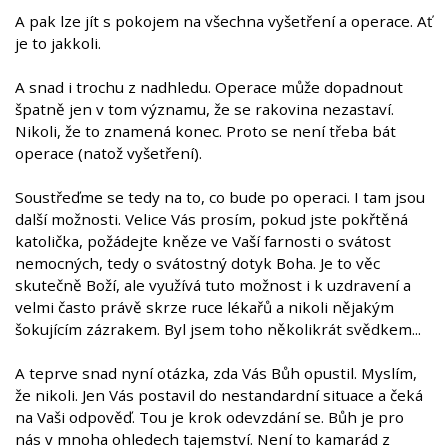
A pak lze jít s pokojem na všechna vyšetření a operace. Ať
je to jakkoli.
A snad i trochu z nadhledu. Operace může dopadnout
špatně jen v tom významu, že se rakovina nezastaví.
Nikoli, že to znamená konec. Proto se není třeba bát
operace (natož vyšetření).
Soustřeďme se tedy na to, co bude po operaci. I tam jsou
další možnosti. Velice Vás prosím, pokud jste pokřtěná
katolička, požádejte kněze ve Vaší farnosti o svátost
nemocných, tedy o svátostný dotyk Boha. Je to věc
skutečně Boží, ale využívá tuto možnost i k uzdravení a
velmi často právě skrze ruce lékařů a nikoli nějakým
šokujícím zázrakem. Byl jsem toho několikrát svědkem...
A teprve snad nyní otázka, zda Vás Bůh opustil. Myslím,
že nikoli. Jen Vás postavil do nestandardní situace a čeká
na Vaši odpověď. Tou je krok odevzdání se. Bůh je pro
nás v mnoha ohledech tajemství. Není to kamarád z