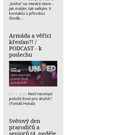
„kniha“ se otevírá všem –
jak malým, tak velkým. V
kontaktu s přírodou
člověk…
Armáda a věřící
křesťan?! /
PODCAST - k
poslechu
Není nesmysl
(27. 7. 2026)
položit život pro druhé?
(Tomáš Holub)
Světový den
prarodičů a
seniorů (4. neděle