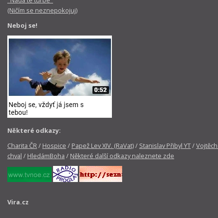
"Nada te turbe"
(Ničím se neznepokojuj)
Neboj se!
Některé odkazy:
Charita ČR
/
Hospice
/
Papež Lev XIV. (RaVat)
/
Stanislav Přibyl YT
/
Vojtěch
chval
/
HledámBoha
/
Některé další odkazy naleznete zde
Vira.cz