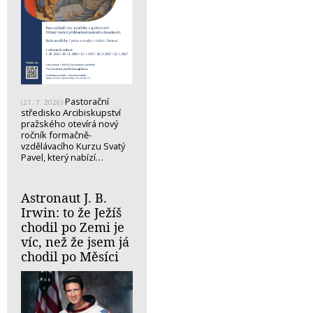
Pastorační
(21. 7. 2026)
středisko Arcibiskupství
pražského otevírá nový
ročník formačně-
vzdělávacího Kurzu Svatý
Pavel, který nabízí…
Astronaut J. B.
Irwin: to že Ježíš
chodil po Zemi je
víc, než že jsem já
chodil po Měsíci