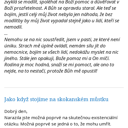
zvyklá se modlit, spoléhat na Boží pomoc a důvěřovat v
Boží prozřetelnost. A Bůh se opravdu staral. Ale teď se
bojím, jestli celý můj život nebyla jen náhoda, že bez
modlitby by můj život vypadal stejně jako u lidí, kteří se
nemodlí.
...
Nemohu se na nic soustředit, jsem v pasti, ze které není
úniku. Strach mě úplně ovládl, nemám sílu jít do
nemocnice, bojím se všech lidí, nedokážu myslet na nic
jiného. Stále jen opakuji, Bože pomoz mi a On mlčí.
Rodina je moc hodná, snaží se mi pomoct, ale ono to
nejde, na to nestačí, protože Bůh mě opustil!
Jako když stojíme na skokanském můstku
Dobrý den,
Narazila jste možná poprvé na skutečnou existenciální
otázku. Možná poprvé se jedná o to, že mohu umřít.