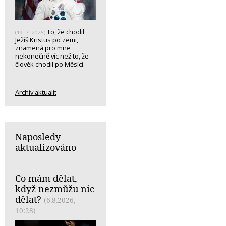
To, že chodil
(19. 7. 2026)
Ježíš Kristus po zemi,
znamená pro mne
nekonečně víc než to, že
člověk chodil po Měsíci.
Archiv aktualit
Naposledy
aktualizováno
Co mám dělat,
když nezmůžu nic
dělat?
(6.8.2026,
10:28)