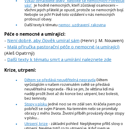
Vzkaz čtrnáctileté dívky: ´Nebojte se nemocných! Potřebují
vás!´
Je hodně nemocných, kteří zůstávají osamoceni ‒
všichni jejich přátelé je opustí, protože se nemocných bojí.
Nebojte se jich! Právě toto vzdálení v nás nemocných
probouzí obavy.
Další texty k tématu
nemoc, uzdravení, rakovina
Péče o nemocné a umírající:
-
Není dobré, aby člověk umíral sám
(Henri J. M. Nouwen)
-
Malá příručka pastorační péče o nemocné (a umírající)
(Aleš Opatrný)
-
Další texty k tématu smrt a umírání naleznete zde
Krize, utrpení:
Dětem se předává neuvěřitelná nepravda
Dětem
vyrůstajícím v našem rozvinutém světě se předává
neuvěřitelná nepravda - říká se jim, že většina lidí má
naději prožít život až do konce bez utrpení, bez bolesti,
bez temnoty.
Stopy v písku
Jedné noci se mi zdál sen. Kráčela jsem po
pobřeží se svým Pánem. Na temném nebi se promítaly
obrazy z mého života. Životní příběh provázely dvoje stopy
v písku...
Utrpení, krize
- základní pohled Neplýtvejme příliš slovy o
utrpení. Nevíme totiž co to utrpení je. Když jsem je