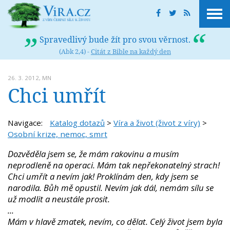
Spravedlivý bude žít pro svou věrnost.
(Abk 2,4) -
Citát z Bible na každý den
26. 3. 2012,
MN
Chci umřít
Navigace:
Katalog dotazů
>
Víra a život (život z víry)
>
Osobní krize, nemoc, smrt
Dozvěděla jsem se, že mám rakovinu a musím
neprodleně na operaci. Mám tak nepřekonatelný strach!
Chci umřít a nevím jak! Proklínám den, kdy jsem se
narodila. Bůh mě opustil. Nevím jak dál, nemám sílu se
už modlit a neustále prosit.
...
Mám v hlavě zmatek, nevím, co dělat. Celý život jsem byla