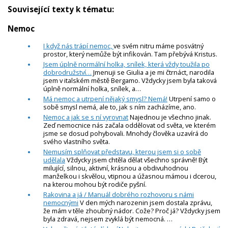
Související texty k tématu:
Nemoc
I když nás trápí nemoc,
ve svém nitru máme posvátný
prostor, který nemůže být infikován. Tam přebývá Kristus.
Jsem úplně normální holka, snílek, která vždy toužila po
dobrodružství…
Jmenuji se Giulia a je mi čtrnáct, narodila
jsem v italském městě Bergamo. Vždycky jsem byla taková
úplně normální holka, snílek, a…
Má nemoc a utrpení nějaký smysl? Nemá!
Utrpení samo o
sobě smysl nemá, ale to, jak s ním zacházíme, ano.
Nemoc a jak se s ní vyrovnat
Najednou je všechno jinak.
Zeď nemocnice nás začala oddělovat od světa, ve kterém
jsme se dosud pohybovali. Mnohdy člověka uzavírá do
svého vlastního světa.
Nemusím splňovat představu, kterou jsem si o sobě
udělala
Vždycky jsem chtěla dělat všechno správně! Být
milující, silnou, aktivní, krásnou a obdivuhodnou
manželkou i skvělou, vtipnou a úžasnou mámou i dcerou,
na kterou mohou být rodiče pyšní.
Rakovina a já / Manuál dobrého rozhovoru s námi
nemocnými
V den mých narozenin jsem dostala zprávu,
že mám v těle zhoubný nádor. Cože? Proč já? Vždycky jsem
byla zdravá, nejsem zvyklá být nemocná. …