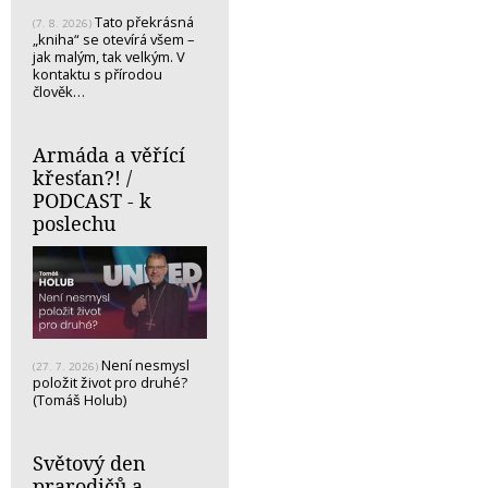
Tato překrásná
(7. 8. 2026)
„kniha“ se otevírá všem –
jak malým, tak velkým. V
kontaktu s přírodou
člověk…
Armáda a věřící
křesťan?! /
PODCAST - k
poslechu
Není nesmysl
(27. 7. 2026)
položit život pro druhé?
(Tomáš Holub)
Světový den
prarodičů a