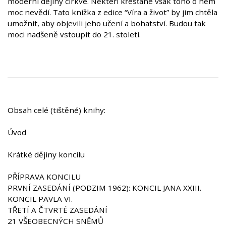
moderní dějiny církve. Někteří křesťané však toho o něm
moc nevědí. Tato knížka z edice “Víra a život” by jim chtěla
umožnit, aby objevili jeho učení a bohatství. Budou tak
moci nadšeně vstoupit do 21. století.
Obsah celé (tištěné) knihy:
Úvod
Krátké dějiny koncilu
PŘÍPRAVA KONCILU
PRVNÍ ZASEDÁNÍ (PODZIM 1962): KONCIL JANA XXIII.
KONCIL PAVLA VI.
TŘETÍ A ČTVRTÉ ZASEDÁNÍ
21 VŠEOBECNÝCH SNĚMŮ