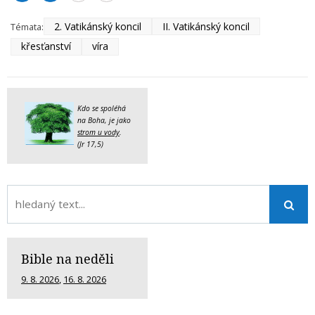
2. Vatikánský koncil
II. Vatikánský koncil
Témata:
křesťanství
víra
Kdo se spoléhá
na Boha, je jako
strom u vody
.
(Jr 17,5)
Bible na neděli
9. 8. 2026
,
16. 8. 2026