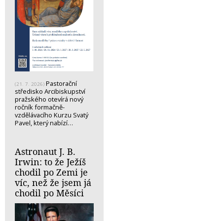
Pastorační
(21. 7. 2026)
středisko Arcibiskupství
pražského otevírá nový
ročník formačně-
vzdělávacího Kurzu Svatý
Pavel, který nabízí…
Astronaut J. B.
Irwin: to že Ježíš
chodil po Zemi je
víc, než že jsem já
chodil po Měsíci