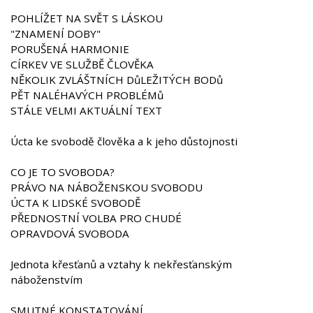
POHLÍŽET NA SVĚT S LÁSKOU
"ZNAMENÍ DOBY"
PORUŠENÁ HARMONIE
CÍRKEV VE SLUŽBĚ ČLOVĚKA
NĚKOLIK ZVLÁŠTNÍCH DůLEŽITÝCH BODů
PĚT NALÉHAVÝCH PROBLÉMů
STÁLE VELMI AKTUÁLNÍ TEXT
Úcta ke svobodě člověka a k jeho důstojnosti
CO JE TO SVOBODA?
PRÁVO NA NÁBOŽENSKOU SVOBODU
ÚCTA K LIDSKÉ SVOBODĚ
PŘEDNOSTNÍ VOLBA PRO CHUDÉ
OPRAVDOVÁ SVOBODA
Jednota křesťanů a vztahy k nekřesťanským
náboženstvím
SMUTNÉ KONSTATOVÁNÍ