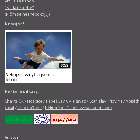
Viz Taizé kánon
"Nada te turbe"
(Ničím se neznepokojuj)
Neboj se!
Některé odkazy:
Charita ČR
/
Hospice
/
Papež Lev XIV. (RaVat)
/
Stanislav Přibyl YT
/
Vojtěch
chval
/
HledámBoha
/
Některé další odkazy naleznete zde
Vira.cz