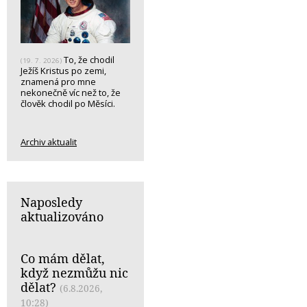
To, že chodil
(19. 7. 2026)
Ježíš Kristus po zemi,
znamená pro mne
nekonečně víc než to, že
člověk chodil po Měsíci.
Archiv aktualit
Naposledy
aktualizováno
Co mám dělat,
když nezmůžu nic
dělat?
(6.8.2026,
10:28)