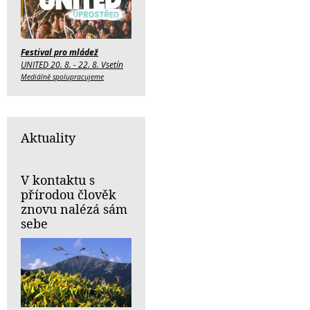
Festival pro mládež
UNITED 20. 8. - 22. 8. Vsetín
Mediálně spolupracujeme
Aktuality
V kontaktu s
přírodou člověk
znovu nalézá sám
sebe