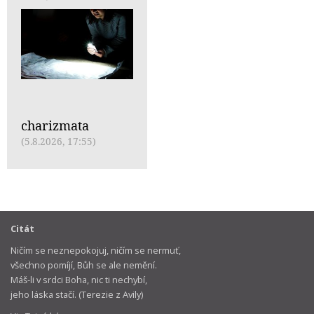
charizmata
(5.8.2026, 17:55)
Citát
Ničím se neznepokojuj, ničím se nermuť,
všechno pomíjí, Bůh se ale nemění.
Máš-li v srdci Boha, nic ti nechybí,
jeho láska stačí. (Terezie z Avily)