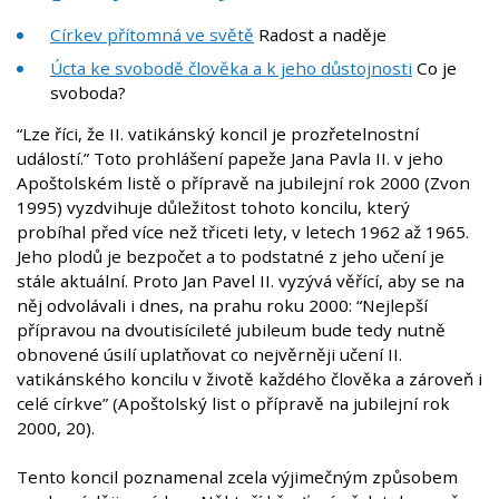
Církev přítomná ve světě
Radost a naděje
Úcta ke svobodě člověka a k jeho důstojnosti
Co je
svoboda?
“Lze říci, že II. vatikánský koncil je prozřetelnostní
událostí.” Toto prohlášení papeže Jana Pavla II. v jeho
Apoštolském listě o přípravě na jubilejní rok 2000 (Zvon
1995) vyzdvihuje důležitost tohoto koncilu, který
probíhal před více než třiceti lety, v letech 1962 až 1965.
Jeho plodů je bezpočet a to podstatné z jeho učení je
stále aktuální. Proto Jan Pavel II. vyzývá věřící, aby se na
něj odvolávali i dnes, na prahu roku 2000: “Nejlepší
přípravou na dvoutisícileté jubileum bude tedy nutně
obnovené úsilí uplatňovat co nejvěrněji učení II.
vatikánského koncilu v životě každého člověka a zároveň i
celé církve” (Apoštolský list o přípravě na jubilejní rok
2000, 20).
Tento koncil poznamenal zcela výjimečným způsobem