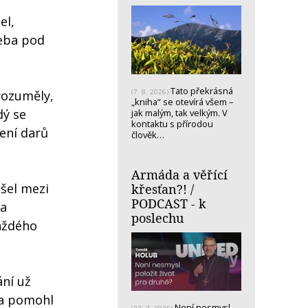
el,
řeba pod
Tato překrásná
(7. 8. 2026)
rozuměly,
„kniha“ se otevírá všem –
dý se
jak malým, tak velkým. V
kontaktu s přírodou
šení darů
člověk…
Armáda a věřící
išel mezi
křesťan?! /
PODCAST - k
 a
poslechu
každého
ání už
 a pomohl
Není nesmysl