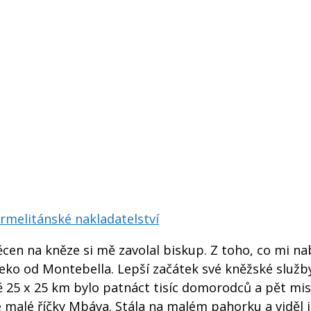
rmelitánské nakladatelství
ěcen na kněze si mě zavolal biskup. Z toho, co mi nab
eko od Montebella. Lepší začátek své kněžské služby
 25 x 25 km bylo patnáct tisíc domorodců a pět mis
 malé říčky Mbáva. Stála na malém pahorku a viděl j