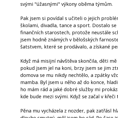
svými "úžasnými" výkony oběma týmům.
Pak jsem si povídal s učiteli o jejich prob
školami, divadla, tance a sport. Dostalo se
finančních starostech, protože neustále sc
jsem hodně známých v bělošských farnostec
šatstvem, které se prodávalo, a získané pení
Když má misijní návštěva skončila, děti mě
pokud jsem jel na koni, brzy jsem se jim z
domova se mu nikdy nechtělo, a zpátky vždy
mamba. Byl jsem u něho až do konce, hladil
ho mám rád a jaké dobré služby mi prokázal
kde bude mezi svými. Když se začal v křeči t
Pěna mu vycházela z nozder, pak zatřásl hl
dlouho smutný, měl jsem ho rád. Po čase j