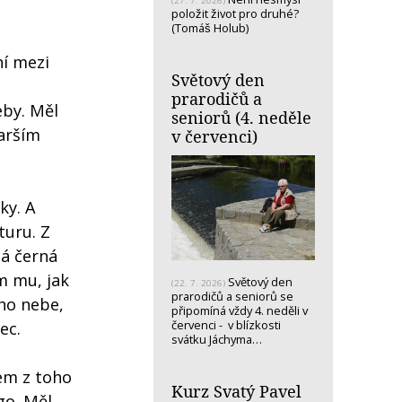
(27. 7. 2026)
položit život pro druhé?
(Tomáš Holub)
ní mezi
Světový den
prarodičů a
eby. Měl
seniorů (4. neděle
tarším
v červenci)
ky. A
turu. Z
ná černá
m mu, jak
Světový den
(22. 7. 2026)
prarodičů a seniorů se
ého nebe,
připomíná vždy 4. neděli v
červenci - v blízkosti
ec.
svátku Jáchyma…
sem z toho
Kurz Svatý Pavel
go. Měl