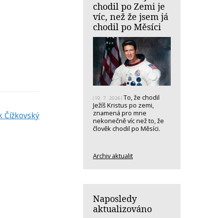
chodil po Zemi je
víc, než že jsem já
chodil po Měsíci
To, že chodil
(19. 7. 2026)
Ježíš Kristus po zemi,
znamená pro mne
 Čížkovský
nekonečně víc než to, že
člověk chodil po Měsíci.
Archiv aktualit
Naposledy
aktualizováno