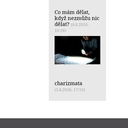
Co mám dělat,
když nezmůžu nic
dělat?
(6.8.2026,
10:28)
charizmata
(5.8.2026, 17:55)