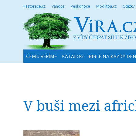
Pastorace.cz
Vánoce
Velikonoce
Modlitba.cz
Otázky
ČEMU VĚŘÍME
KATALOG
BIBLE NA KAŽDÝ DE
V buši mezi afr