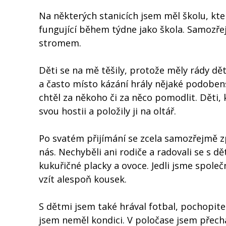
Na některých stanicích jsem měl školu, kter
fungující během týdne jako škola. Samozře
stromem.
Děti se na mě těšily, protože měly rády d
a často místo kázání hrály nějaké podobens
chtěl za někoho či za něco pomodlit. Děti,
svou hostii a položily ji na oltář.
Po svatém přijímání se zcela samozřejmě zpí
nás. Nechyběli ani rodiče a radovali se s 
kukuřičné placky a ovoce. Jedli jsme společ
vzít alespoň kousek.
S dětmi jsem také hrával fotbal, pochopite
jsem neměl kondici. V poločase jsem přech