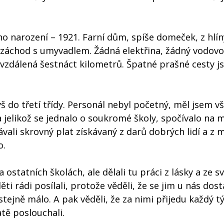
ho narození – 1921. Farní dům, spíše domeček, z hlín
 záchod s umyvadlem. Žádná elektřina, žádný vodovo
 vzdálená šestnáct kilometrů. Špatné prašné cesty 
.
ýš do třetí třídy. Personál nebyl početný, měl jsem v
a jelikož se jednalo o soukromé školy, spočívalo na 
vali skrovný plat získávaný z darů dobrých lidí a z 
o.
a ostatních školách, ale dělali tu práci z lásky a ze s
 rádi posílali, protože věděli, že se jim u nás dost
stejně málo. A pak věděli, že za nimi přijedu každý t
atě poslouchali.