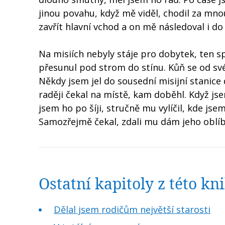
jinou povahu, když mě viděl, chodil za mno
zavřít hlavní vchod a on mě následoval i do
Na misiích nebyly stáje pro dobytek, ten s
přesunul pod strom do stínu. Kůň se od své
Někdy jsem jel do sousední misijní stanic
raději čekal na místě, kam doběhl. Když js
jsem ho po šíji, stručně mu vylíčil, kde js
Samozřejmě čekal, zdali mu dám jeho oblíbe
Ostatní kapitoly z této k
Dělal jsem rodičům největší starosti