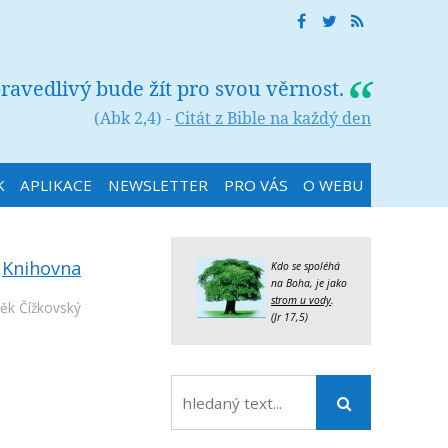
ravedlivý bude žít pro svou věrnost.
(Abk 2,4) -
Citát z Bible na každý den
K
APLIKACE
NEWSLETTER
PRO VÁS
O WEBU
:
Knihovna
Kdo se spoléhá
na Boha, je jako
strom u vody
.
ěk Čížkovský
(Jr 17,5)