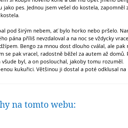
u jako pes. Jednou jsem vešel do kostela, zapomněl
 kostela.
pal pod širým nebem, ať bylo horko nebo pršelo. Na
ho pána příliš nevzdaloval a na noc se vždycky vrac
e džípem. Bengo za mnou dost dlouho cválal, ale pak
em se pak vracel, radostně běžel za autem až domů. 
em všude byl, a on poslouchal, jakoby tomu rozuměl.
nou kukuřici. Většinou ji dostal a poté odklusal na
nihy na tomto webu: