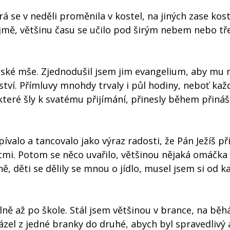
á se v neděli proměnila v kostel, na jiných zase kost
jmě, většinu času se učilo pod širým nebem nebo t
ětské mše. Zjednodušil jsem jim evangelium, aby mu 
tví. Přímluvy mnohdy trvaly i půl hodiny, neboť kaž
 které šly k svatému přijímání, přinesly během přiná
valo a tancovalo jako výraz radosti, že Pán Ježíš př
dětmi. Potom se něco uvařilo, většinou nějaká omáčka
ně, děti se dělily se mnou o jídlo, musel jsem si od 
lně až po škole. Stál jsem většinou v brance, na běh
ázel z jedné branky do druhé, abych byl spravedlivý