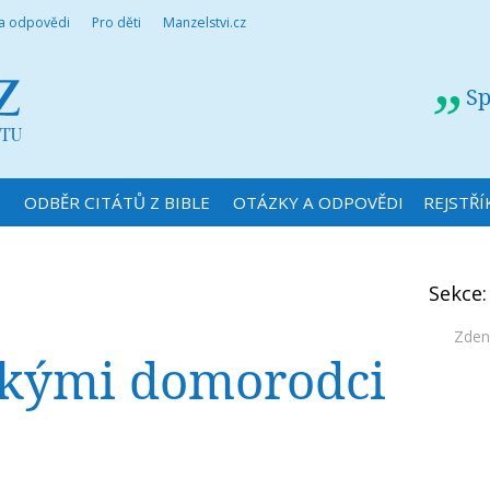
 a odpovědi
Pro děti
Manzelstvi.cz
Sp
N
ODBĚR CITÁTŮ Z BIBLE
OTÁZKY A ODPOVĚDI
REJSTŘÍ
Sekce
Zden
ickými domorodci