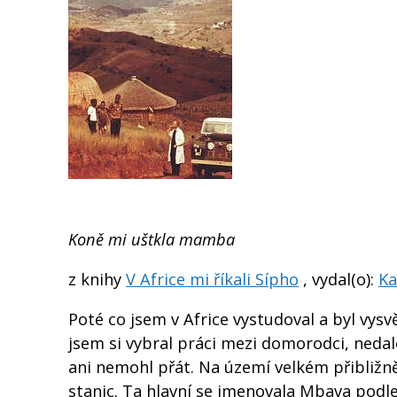
Koně mi uštkla mamba
z knihy
V Africe mi říkali Sípho
, vydal(o):
Ka
Poté co jsem v Africe vystudoval a byl vysv
jsem si vybral práci mezi domorodci, nedal
ani nemohl přát. Na území velkém přibližně
stanic. Ta hlavní se jmenovala Mbava podle