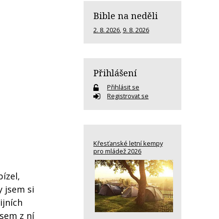
Bible na neděli
2. 8. 2026
,
9. 8. 2026
Přihlášení
Přihlásit se
Registrovat se
Křesťanské letní kempy
pro mládež 2026
ízel,
 jsem si
ijních
sem z ní