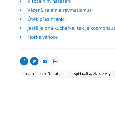
V totálním nasazení
Vězení, salám a revmatismus
Útěk přes hranici
Jestli je ona kuchařka, tak já kosmonaut
Horké vánoce
Témata:
senioři, stáří, old
spiritualita, život z víry