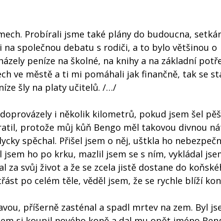
lémech. Probírali jsme také plány do budoucna, setká
 i na společnou debatu s rodiči, a to bylo většinou o
házely peníze na školné, na knihy a na základní potř
h ve městě a ti mi pomáhali jak finančně, tak se s
ze šly na platy učitelů. /…/
 doprovázely i několik kilometrů, pokud jsem šel pěš
tratil, protože můj kůň Bengo měl takovou divnou ná
cky spěchal. Přišel jsem o něj, uštkla ho nebezpeč
 jsem ho po krku, mazlil jsem se s ním, vykládal jse
 za svůj život a že se zcela jistě dostane do koňsk
řást po celém těle, věděl jsem, že se rychle blíží kon
avou, příšerně zasténal a spadl mrtev na zem. Byl j
sem si koupil nového koně a dal mu opět jméno Ben