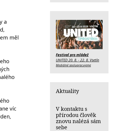
y a
d,
jsem měl
Festival pro mládež
UNITED 20. 8. - 22. 8. Vsetín
šeho
Mediálně spolupracujeme
mých
malého
Aktuality
vého
ane víc
V kontaktu s
přírodou člověk
ýden,
znovu nalézá sám
sebe