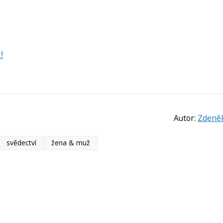
!
Autor:
Zdeněk
svědectví
žena & muž