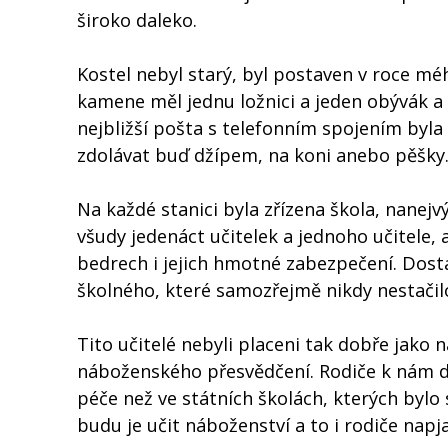
široko daleko.
Kostel nebyl starý, byl postaven v roce mé
kamene měl jednu ložnici a jeden obývák a
nejbližší pošta s telefonním spojením byla
zdolávat buď džípem, na koni anebo pěšky
Na každé stanici byla zřízena škola, nanejv
všudy jedenáct učitelek a jednoho učitele, 
bedrech i jejich hmotné zabezpečení. Dostá
školného, které samozřejmě nikdy nestačil
Tito učitelé nebyli placeni tak dobře jako n
náboženského přesvědčení. Rodiče k nám děti
péče než ve státních školách, kterých bylo 
budu je učit náboženství a to i rodiče napj