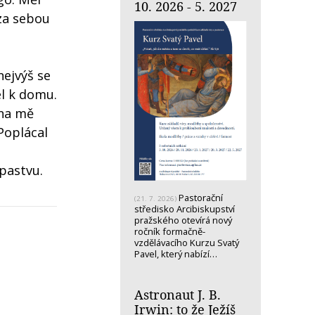
10. 2026 - 5. 2027
 za sebou
nejvýš se
el k domu.
 na mě
Poplácal
 pastvu.
Pastorační
(21. 7. 2026)
středisko Arcibiskupství
pražského otevírá nový
ročník formačně-
vzdělávacího Kurzu Svatý
Pavel, který nabízí…
Astronaut J. B.
Irwin: to že Ježíš