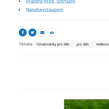
Prázdný hrob, vzkříšení
Nanebevstoupení
Témata:
Omalovánky pro děti
pro děti
Velikon