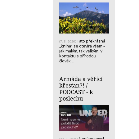
Tato překrásná
(7. 8. 2026)
„kniha“ se otevírá všem –
jak malým, tak velkým. V
kontaktu s přírodou
člověk…
Armáda a věřící
křesťan?! /
PODCAST - k
poslechu
Není nesmysl