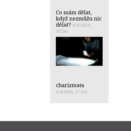
Co mám dělat,
když nezmůžu nic
dělat?
(6.8.2026,
10:28)
charizmata
(5.8.2026, 17:55)