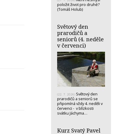
(27. 7. 2026)
položit život pro druhé?
(Tomáš Holub)
Světový den
prarodičů a
seniorů (4. neděle
v červenci)
Světový den
(22. 7. 2026)
prarodičů a seniorů se
připomíná vždy 4. neděli v
červenci - v blízkosti
svátku Jáchyma…
Kurz Svatý Pavel