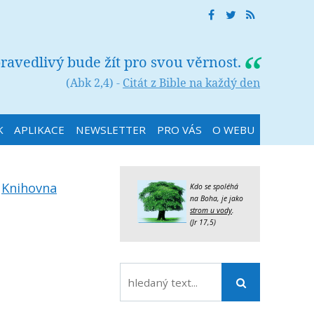
ravedlivý bude žít pro svou věrnost.
(Abk 2,4) -
Citát z Bible na každý den
K
APLIKACE
NEWSLETTER
PRO VÁS
O WEBU
:
Knihovna
Kdo se spoléhá
na Boha, je jako
strom u vody
.
(Jr 17,5)