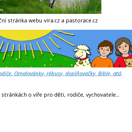
ní stránka webu vira.cz a pastorace.cz
 rodiče. Omalovánky, rébusy, doplňovačky, Bible, atd
.
stránkách o víře pro děti, rodiče, vychovatele...