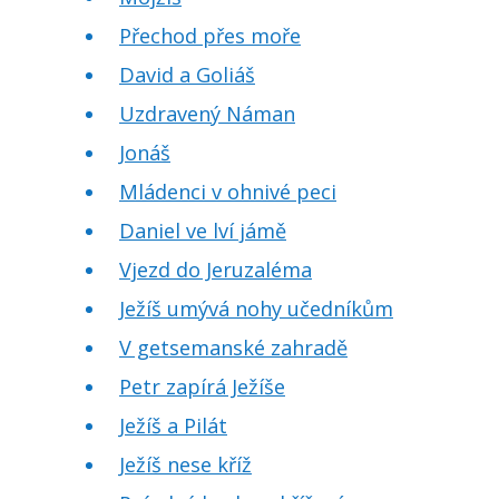
Přechod přes moře
David a Goliáš
Uzdravený Náman
Jonáš
Mládenci v ohnivé peci
Daniel ve lví jámě
Vjezd do Jeruzaléma
Ježíš umývá nohy učedníkům
V getsemanské zahradě
Petr zapírá Ježíše
Ježíš a Pilát
Ježíš nese kříž