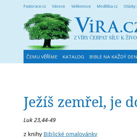
Pastorace.cz
Vánoce
Velikonoce
Modlitba.cz
Otázky
ČEMU VĚŘÍME
KATALOG
BIBLE NA KAŽDÝ DE
Ježíš zemřel, je
Luk 23,44-49
z knihy
Biblické omalovánky