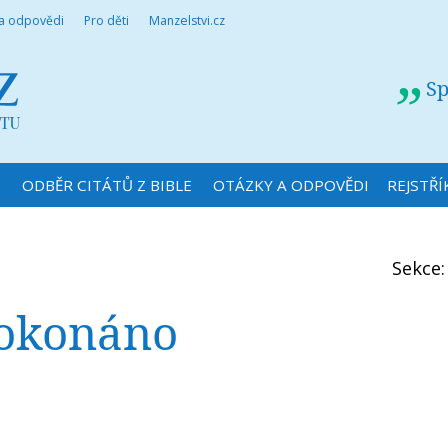
 a odpovědi
Pro děti
Manzelstvi.cz
Sp
N
ODBĚR CITÁTŮ Z BIBLE
OTÁZKY A ODPOVĚDI
REJSTŘÍ
Sekce
 dokonáno