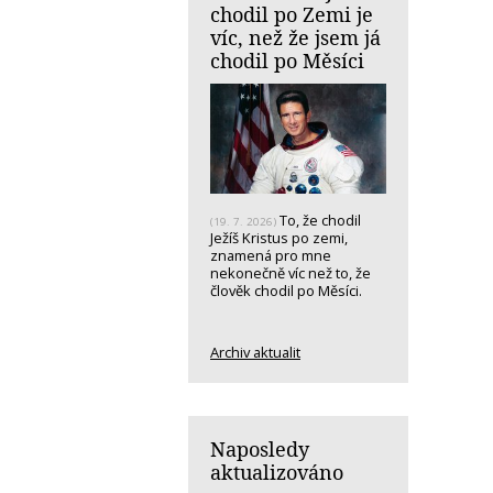
chodil po Zemi je
víc, než že jsem já
chodil po Měsíci
To, že chodil
(19. 7. 2026)
Ježíš Kristus po zemi,
znamená pro mne
nekonečně víc než to, že
člověk chodil po Měsíci.
Archiv aktualit
Naposledy
aktualizováno