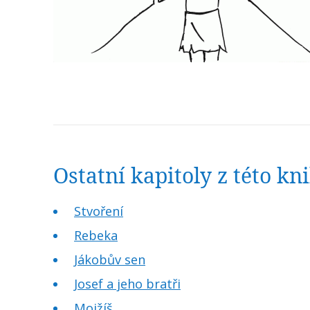
Ostatní kapitoly z této k
Stvoření
Rebeka
Jákobův sen
Josef a jeho bratři
Mojžíš