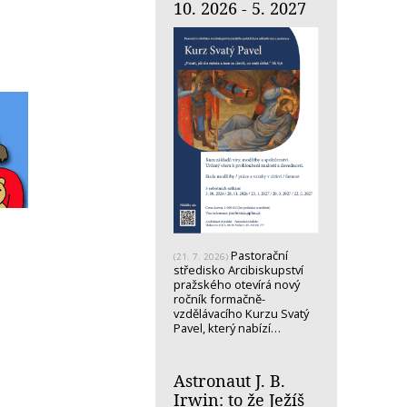
10. 2026 - 5. 2027
Pastorační
(21. 7. 2026)
středisko Arcibiskupství
pražského otevírá nový
ročník formačně-
vzdělávacího Kurzu Svatý
Pavel, který nabízí…
Astronaut J. B.
Irwin: to že Ježíš