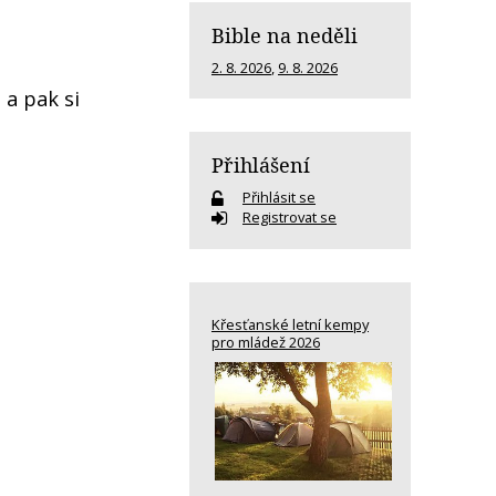
Bible na neděli
2. 8. 2026
,
9. 8. 2026
 a pak si
Přihlášení
Přihlásit se
Registrovat se
Křesťanské letní kempy
pro mládež 2026