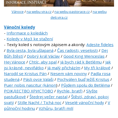
Vánoce
/
na webu vira.cz
/
na webu pastorace.cz
/
na webu
deti.vira.cz
Vánoční koledy
-
Informace o koledách
-
Koledy v Mp3 ke stažení
- Texty koled s notovým zápisem a akordy:
Adeste fideles
/
Byla cesta, byla ušlapaná
/
Čas radosti, veselosti
/
Dej
Bůh štěstí
/
Dobrý král Václav
/
Good King Wenceslas
/
Hej Vánoce
/
Chtíc, aby spal
/
Já bych rád k Betlému
/
Jak
jsi krásné, neviňátko
/
Já malý přicházím
/
My tři králové
/
Narodil se Kristus Pán
/
Nesem vám noviny
/
Padla rosa
studená
/
Pásli ovce Valaši
/
Pochválen buď Ježíš Kristus
/
Puer nobis nascitur (kánon
) /
Půjdem spolu do Betléma
/
РОЖДЕСТВО ХРИСТОВО
/
Rychle, bratři
/
Slyšte
pastuškové
/
Štedrej večer nastal
/
Štěstí, zdraví, pokoj
svatý
/
Stille Nacht / Tichá noc
/
Veselé vánoční hody
/
V
půlnoční hodinu
/
Vzhůru, bratři milí