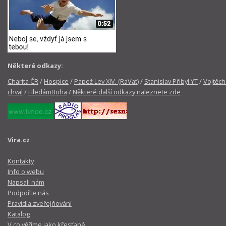
Některé odkazy:
Charita ČR
/
Hospice
/
Papež Lev XIV. (RaVat)
/
Stanislav Přibyl YT
/
Vojtěch
chval
/
HledámBoha
/
Některé další odkazy naleznete zde
Vira.cz
Kontakty
Info o webu
Napsali nám
Podpořte nás
Pravidla zveřejňování
Katalog
V co věříme jako křesťané