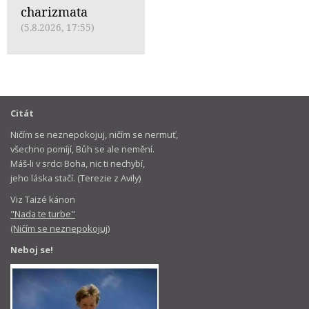
charizmata
(5.8.2026, 17:55)
Citát
Ničím se neznepokojuj, ničím se nermuť,
všechno pomíjí, Bůh se ale nemění.
Máš-li v srdci Boha, nic ti nechybí,
jeho láska stačí. (Terezie z Avily)
Viz Taizé kánon
"Nada te turbe"
(Ničím se neznepokojuj)
Neboj se!