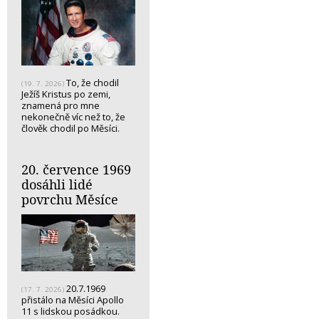
To, že chodil
(19. 7. 2026)
Ježíš Kristus po zemi,
znamená pro mne
nekonečně víc než to, že
člověk chodil po Měsíci.
20. července 1969
dosáhli lidé
povrchu Měsíce
20.7.1969
(17. 7. 2026)
přistálo na Měsíci Apollo
11 s lidskou posádkou.