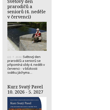
Světový den
prarodičů a
seniorů (4. neděle
v červenci)
Světový den
(22. 7. 2026)
prarodičů a seniorů se
připomíná vždy 4. neděli v
červenci - v blízkosti
svátku Jáchyma…
Kurz Svatý Pavel
10. 2026 - 5. 2027