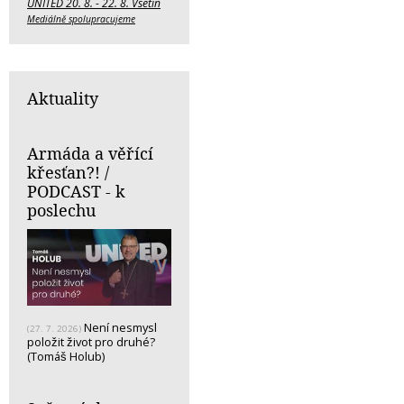
UNITED 20. 8. - 22. 8. Vsetín
Mediálně spolupracujeme
Aktuality
Armáda a věřící
křesťan?! /
PODCAST - k
poslechu
Není nesmysl
(27. 7. 2026)
položit život pro druhé?
(Tomáš Holub)