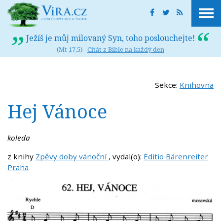
Ježíš je můj milovaný Syn, toho poslouchejte!
(Mt 17,5) -
Citát z Bible na každý den
Sekce:
Knihovna
Hej Vánoce
koleda
z knihy
Zpěvy doby vánoční
, vydal(o):
Editio Bärenreiter
Praha