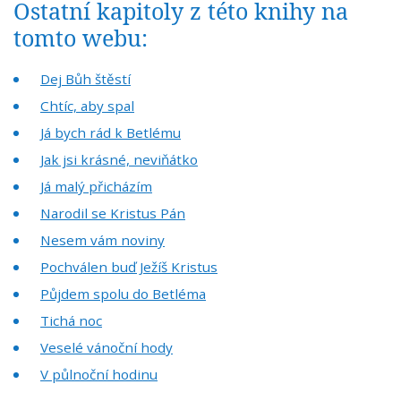
Ostatní kapitoly z této knihy na
tomto webu:
Dej Bůh štěstí
Chtíc, aby spal
Já bych rád k Betlému
Jak jsi krásné, neviňátko
Já malý přicházím
Narodil se Kristus Pán
Nesem vám noviny
Pochválen buď Ježíš Kristus
Půjdem spolu do Betléma
Tichá noc
Veselé vánoční hody
V půlnoční hodinu