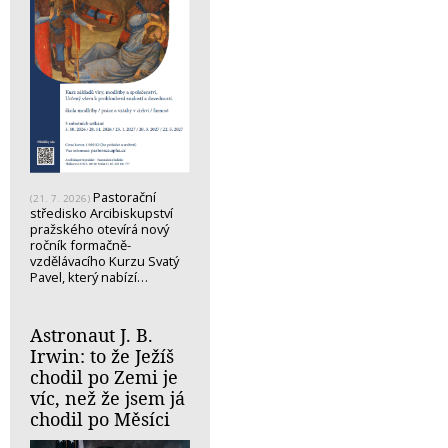
Pastorační
(21. 7. 2026)
středisko Arcibiskupství
pražského otevírá nový
ročník formačně-
vzdělávacího Kurzu Svatý
Pavel, který nabízí…
Astronaut J. B.
Irwin: to že Ježíš
chodil po Zemi je
víc, než že jsem já
chodil po Měsíci