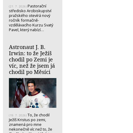
Pastorační
(21. 7. 2026)
středisko Arcibiskupství
pražského otevírá nový
ročník formačně-
vzdělávacího Kurzu Svatý
Pavel, který nabízí…
Astronaut J. B.
Irwin: to že Ježíš
chodil po Zemi je
víc, než že jsem já
chodil po Měsíci
To, že chodil
(19. 7. 2026)
Ježíš Kristus po zemi,
znamená pro mne
nekonečně víc než to, že