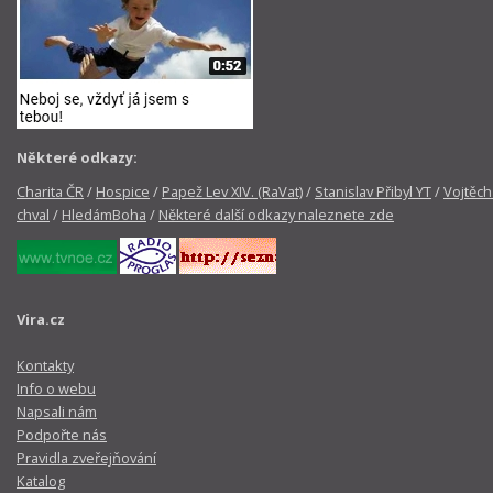
Některé odkazy:
Charita ČR
/
Hospice
/
Papež Lev XIV. (RaVat)
/
Stanislav Přibyl YT
/
Vojtěch
chval
/
HledámBoha
/
Některé další odkazy naleznete zde
Vira.cz
Kontakty
Info o webu
Napsali nám
Podpořte nás
Pravidla zveřejňování
Katalog