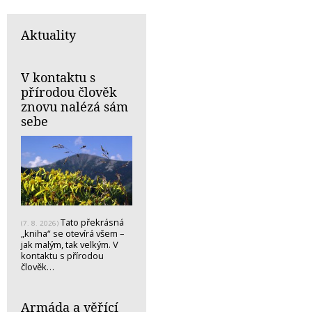
Aktuality
V kontaktu s
přírodou člověk
znovu nalézá sám
sebe
Tato překrásná
(7. 8. 2026)
„kniha“ se otevírá všem –
jak malým, tak velkým. V
kontaktu s přírodou
člověk…
Armáda a věřící