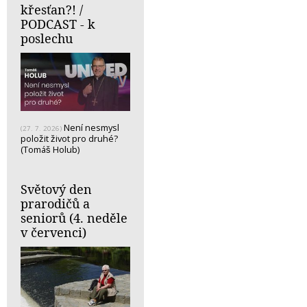
křesťan?! /
PODCAST - k
poslechu
Není nesmysl
(27. 7. 2026)
položit život pro druhé?
(Tomáš Holub)
Světový den
prarodičů a
seniorů (4. neděle
v červenci)