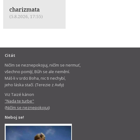
charizmata
(5.8.2026, 17:55)
Citát
Ničím se neznepokojuj, ničím se nermuť,
všechno pomíjí, Bůh se ale nemění.
Máš-li v srdci Boha, nic ti nechybí,
jeho láska stačí. (Terezie z Avily)
Viz Taizé kánon
"Nada te turbe"
(Ničím se neznepokojuj)
Neboj se!