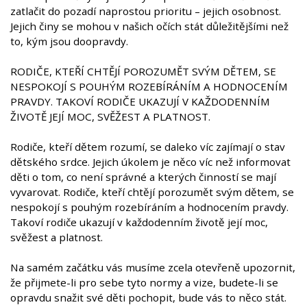
zatlačit do pozadí naprostou prioritu – jejich osobnost.
Jejich činy se mohou v našich očích stát důležitějšími než
to, kým jsou doopravdy.
RODIČE, KTEŘÍ CHTĚJÍ POROZUMĚT SVÝM DĚTEM, SE
NESPOKOJÍ S POUHÝM ROZEBÍRÁNÍM A HODNOCENÍM
PRAVDY. TAKOVÍ RODIČE UKAZUJÍ V KAŽDODENNÍM
ŽIVOTĚ JEJÍ MOC, SVĚŽEST A PLATNOST.
Rodiče, kteří dětem rozumí, se daleko víc zajímají o stav
dětského srdce. Jejich úkolem je něco víc než informovat
děti o tom, co není správné a kterých činností se mají
vyvarovat. Rodiče, kteří chtějí porozumět svým dětem, se
nespokojí s pouhým rozebíráním a hodnocením pravdy.
Takoví rodiče ukazují v každodenním životě její moc,
svěžest a platnost.
Na samém začátku vás musíme zcela otevřeně upozornit,
že přijmete-li pro sebe tyto normy a vize, budete-li se
opravdu snažit své děti pochopit, bude vás to něco stát.