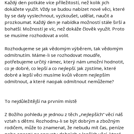
Každý den potkáte více příležitostí, než kolik jich
dokážete využít. Vždy se budou nabízet nové věci, které
by se daly vyslechnout, vyzkoušet, udělat, naučit a
prozkoumat. Každý den je nabídka možností stále širší a
bohatší. Možností je víc, než dokáže člověk využít. Proto
se musíme rozhodovat a volit.
Rozhodujeme se jak vědomým výběrem, tak vědomým
odmítnutím. Máme-li se rozhodovat moudře,
potřebujeme určitý rámec, který nám umožní hodnotit,
co je dobré, co lepší a co nejlepší. Jak zjistíme, které
dobré a lepší věci musíme kvůli věcem nejlepším
odmítnout, a které naopak odmítnout nemůžeme?
To nejdůležitější na prvním místě
Z Božího pohledu je jednou z těch „nejlepších“ věcí náš
vztah s dětmi. Rozhodnu-li se být dobrým a zbožným
rodičem, může to znamenat, že nebudu mít čas, peníze
nebo energii na spoustu dobrých a lepších věcí, které