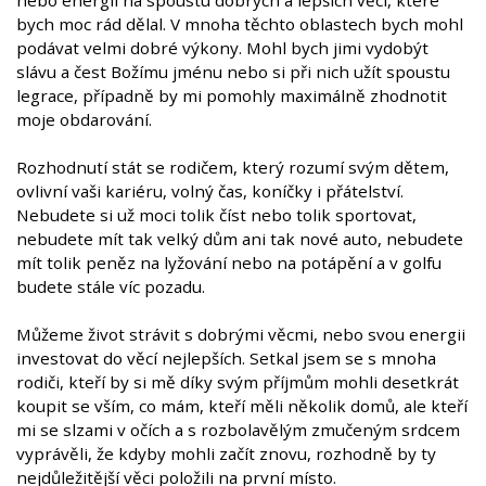
bych moc rád dělal. V mnoha těchto oblastech bych mohl
podávat velmi dobré výkony. Mohl bych jimi vydobýt
slávu a čest Božímu jménu nebo si při nich užít spoustu
legrace, případně by mi pomohly maximálně zhodnotit
moje obdarování.
Rozhodnutí stát se rodičem, který rozumí svým dětem,
ovlivní vaši kariéru, volný čas, koníčky i přátelství.
Nebudete si už moci tolik číst nebo tolik sportovat,
nebudete mít tak velký dům ani tak nové auto, nebudete
mít tolik peněz na lyžování nebo na potápění a v golfu
budete stále víc pozadu.
Můžeme život strávit s dobrými věcmi, nebo svou energii
investovat do věcí nejlepších. Setkal jsem se s mnoha
rodiči, kteří by si mě díky svým příjmům mohli desetkrát
koupit se vším, co mám, kteří měli několik domů, ale kteří
mi se slzami v očích a s rozbolavělým zmučeným srdcem
vyprávěli, že kdyby mohli začít znovu, rozhodně by ty
nejdůležitější věci položili na první místo.