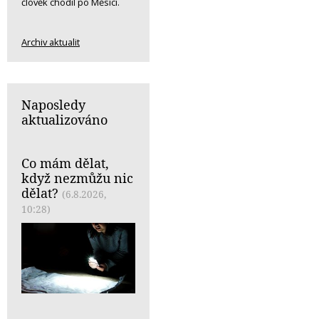
člověk chodil po Měsíci.
Archiv aktualit
Naposledy
aktualizováno
Co mám dělat,
když nezmůžu nic
dělat?
(6.8.2026,
10:28)