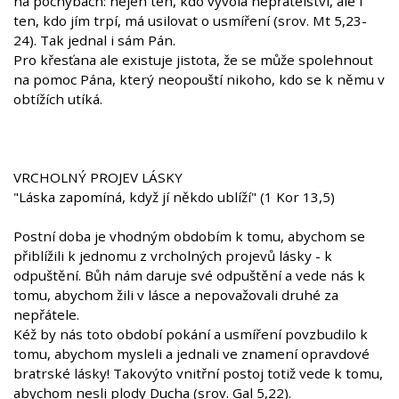
na pochybách: nejen ten, kdo vyvolá nepřátelství, ale i
ten, kdo jím trpí, má usilovat o usmíření (srov. Mt 5,23-
24). Tak jednal i sám Pán.
Pro křesťana ale existuje jistota, že se může spolehnout
na pomoc Pána, který neopouští nikoho, kdo se k němu v
obtížích utíká.
VRCHOLNÝ PROJEV LÁSKY
"Láska zapomíná, když jí někdo ublíží" (1 Kor 13,5)
Postní doba je vhodným obdobím k tomu, abychom se
přiblížili k jednomu z vrcholných projevů lásky - k
odpuštění. Bůh nám daruje své odpuštění a vede nás k
tomu, abychom žili v lásce a nepovažovali druhé za
nepřátele.
Kéž by nás toto období pokání a usmíření povzbudilo k
tomu, abychom mysleli a jednali ve znamení opravdové
bratrské lásky! Takovýto vnitřní postoj totiž vede k tomu,
abychom nesli plody Ducha (srov. Gal 5,22).