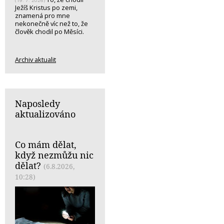
(19. 7. 2026)
Ježíš Kristus po zemi,
znamená pro mne
nekonečně víc než to, že
člověk chodil po Měsíci.
Archiv aktualit
Naposledy
aktualizováno
Co mám dělat,
když nezmůžu nic
dělat?
(6.8.2026,
10:28)