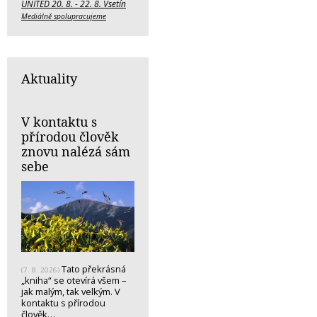
UNITED 20. 8. - 22. 8. Vsetín
Mediálně spolupracujeme
Aktuality
V kontaktu s
přírodou člověk
znovu nalézá sám
sebe
Tato překrásná
(7. 8. 2026)
„kniha“ se otevírá všem –
jak malým, tak velkým. V
kontaktu s přírodou
člověk…