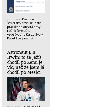
Pastorační
(21. 7. 2026)
středisko Arcibiskupství
pražského otevírá nový
ročník formačně-
vzdělávacího Kurzu Svatý
Pavel, který nabízí…
Astronaut J. B.
Irwin: to že Ježíš
chodil po Zemi je
víc, než že jsem já
chodil po Měsíci
To, že chodil