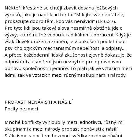
Někteří křesťané se chtějí zbavit dosahu Ježíšových
výroků, jako je například tento: "Milujte své nepřátele,
prokazujte dobro těm, kdo vás nenávidí" (Lk 6,27).
Pro tyto lidi jsou taková slova nesmírně obtížná. Jde o
výzvy, které nutně vedou k radikálnímu obrácení. Když je
však člověk uražen a zraněn, je v pokušení podlehnout
psy-chologickým mechanismům sebelítosti a odplaty…
A přece: každodenní lidská zkušenost zjevně dokazuje, že
odpuštění a usmíření jsou nezbytné pro opravdovou
obnovu společnosti i jedince. To platí jak ve vztazích mezi
lidmi, tak ve vztazích mezi různými skupinami i národy.
PROPAST NENÁVISTI A NÁSILÍ
Pocity bezmoci
Mnohé konflikty vyhloubily mezi jednotlivci, různý-mi
skupinami a mezi národy propast nenávisti a násilí.
Stále jsme s pocitem bezmoci svědky rozdmýchávání