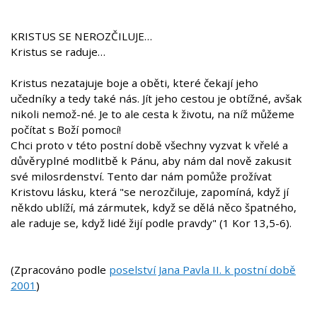
KRISTUS SE NEROZČILUJE…
Kristus se raduje…
Kristus nezatajuje boje a oběti, které čekají jeho
učedníky a tedy také nás. Jít jeho cestou je obtížné, avšak
nikoli nemož-né. Je to ale cesta k životu, na níž můžeme
počítat s Boží pomocí!
Chci proto v této postní době všechny vyzvat k vřelé a
důvěryplné modlitbě k Pánu, aby nám dal nově zakusit
své milosrdenství. Tento dar nám pomůže prožívat
Kristovu lásku, která "se nerozčiluje, zapomíná, když jí
někdo ublíží, má zármutek, když se dělá něco špatného,
ale raduje se, když lidé žijí podle pravdy" (1 Kor 13,5-6).
(Zpracováno podle
poselství Jana Pavla II. k postní době
2001
)