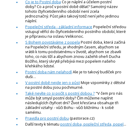
Co je to Postní doba
Co je náplní a účelem postní
doby? Co a proč v postní době dělat? Samotný název
tohoto čtyřicetidenního období není zcela
jednoznačný. Půst jako takový totiž není jeho jedinou
náplní.
Popeleční středa - základní informace
Popeleční středou
vstupují věřící do čtyřicetidenního postního období, které
je přípravou na oslavu Velikonoc.
S Bohem povstáváme z popela
Postní doba, která začíná
na Popeleční středu, je vhodným časem, abychom se
vrátili k tomu podstatnému v životě, abychom se zbavili
toho, co nás tíží a abychom znovu zažehli oheň Ducha
Božího, který skrytě přebývá mezi popelem našeho
křehkého lidství.
Postní doba nám nelahodí
Ale je to takový budíček pro
duši…
V postní době nejde jen o půst
Moje vzpomínky z dětství
na postní dobu jsou pochmurné.
Také nevíte co si počít s postní dobou ?
"V čem pro nás
může být smysl postní doby? Čím můžeme naplnit
následujících čtyřicet dní? Život křesťana obsahuje tři
základní vztahy: - vůči Bohu - vůči bližnímu - k sobě
samému.
Pravidla pro postní dobu
(pastorace.cz)
Další texty k tématu
postní doba, popleční středa, popel
...