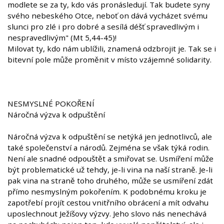
modlete se za ty, kdo vás pronásledují. Tak budete syny
svého nebeského Otce, neboť on dává vycházet svému
slunci pro zlé i pro dobré a sesílá déšť spravedlivým i
nespravedlivým" (Mt 5,44-45)!
Milovat ty, kdo nám ublížili, znamená odzbrojit je. Tak se i
bitevní pole může proměnit v místo vzájemné solidarity.
NESMYSLNÉ POKOŘENÍ
Náročná výzva k odpuštění
Náročná výzva k odpuštění se netýká jen jednotlivců, ale
také společenství a národů. Zejména se však týká rodin.
Není ale snadné odpouštět a smiřovat se. Usmíření může
být problematické už tehdy, je-li vina na naší straně. Je-li
pak vina na straně toho druhého, může se usmíření zdát
přímo nesmyslným pokořením. K podobnému kroku je
zapotřebí projít cestou vnitřního obrácení a mít odvahu
uposlechnout Ježíšovy výzvy. Jeho slovo nás nenechává