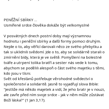
PENĚŽNÍ SBÍRKY …
Usmířené srdce člověka dokáže být velkomyslné
V posvátných dnech postní doby mají významnou
hodnotu i peněžní sbírky a další formy pomoci druhým.
Nejde o to, aby věřící darovali něco ze svého přebytku a
tak si uklidnili svědomí. Jde o to, aby se solidárně starali o
zmírnění bídy, která je ve světě. Pomyšlení na bolestné
tváře a utrpení tolika bratří a sester nás vede k tomu,
abychom se podělili alespoň o část svého majetku s těmi,
kdo jsou v tísni.
Svět od křesťanů potřebuje věrohodné svědectví o
společenství a solidaritě. Jasně to vyjadřují slova Bible:
"Jestliže má někdo majetek a vidí, že jeho bratr je v nouzi,
ale zavře před ním svoje srdce - jak v něm může zůstávat
Boží láska?" (1 Jan 3,17).