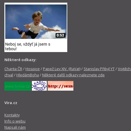
Některé odkazy:
Charita ČR
/
Hospice
/
Papež Lev XIV. (RaVat)
/
Stanislav Přibyl YT
/
Vojtěch
chval
/
HledámBoha
/
Některé další odkazy naleznete zde
Vira.cz
Kontakty
Info o webu
Napsali nám