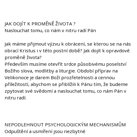
JAK DOJÍT K PROMĚNĚ ŽIVOTA ?
Naslouchat tomu, co nám v nitru radí Pán
Jak máme přijmout výzvu k obrácení, se kterou se na nás
obrací Kristus i v této postní době? Jak dojít k opravdové
proměně života?
Především musíme otevřít srdce působivému poselství
Božího slova, modlitby a liturgie. Období příprav na
Velikonoce je darem Boží prozřetelnosti a cennou
příležitostí, abychom se přiblížili k Pánu tím, že budeme
zpytovat své svědomí a naslouchat tomu, co nám Pán v
nitru radí.
NEPODLEHNOUT PSYCHOLOGICKÝM MECHANISMŮM
Odpuštění a usmíření jsou nezbytné