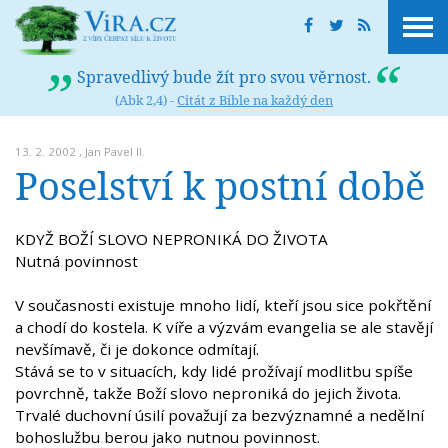
Spravedlivý bude žít pro svou věrnost.
(Abk 2,4) -
Citát z Bible na každý den
13. 2. 2002 ,
Jan Pavel II.
Poselství k postní době
KDYŽ BOŽÍ SLOVO NEPRONIKÁ DO ŽIVOTA
Nutná povinnost
V současnosti existuje mnoho lidí, kteří jsou sice pokřtění
a chodí do kostela. K víře a výzvám evangelia se ale stavějí
nevšímavě, či je dokonce odmítají.
Stává se to v situacích, kdy lidé prožívají modlitbu spíše
povrchně, takže Boží slovo neproniká do jejich života.
Trvalé duchovní úsilí považují za bezvýznamné a nedělní
bohoslužbu berou jako nutnou povinnost.