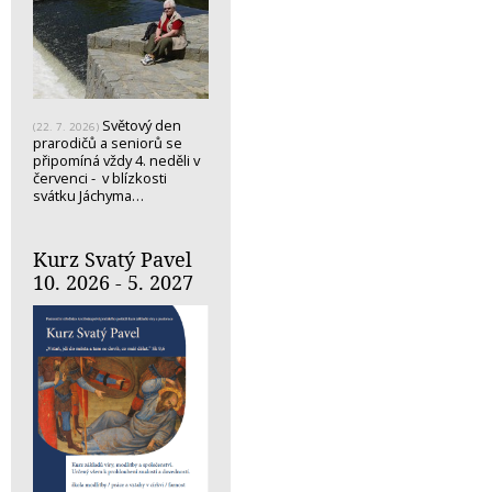
Světový den
(22. 7. 2026)
prarodičů a seniorů se
připomíná vždy 4. neděli v
červenci - v blízkosti
svátku Jáchyma…
Kurz Svatý Pavel
10. 2026 - 5. 2027