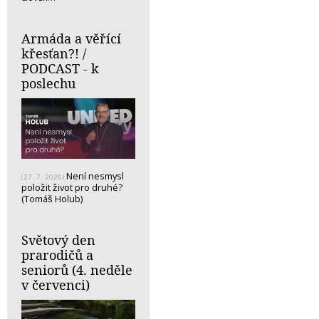
Armáda a věřící
křesťan?! /
PODCAST - k
poslechu
Není nesmysl
(27. 7. 2026)
položit život pro druhé?
(Tomáš Holub)
Světový den
prarodičů a
seniorů (4. neděle
v červenci)