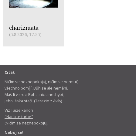
charizmata
(5.8.2026, 17:55)
Citát
Ničím se neznepokojuj, ničím se nermuť,
všechno pomíjí, Bůh se ale nemění.
Máš-li v srdci Boha, nic ti nechybí,
jeho láska stačí. (Terezie z Avily)
Viz Taizé kánon
"Nada te turbe"
(Ničím se neznepokojuj)
Neboj se!