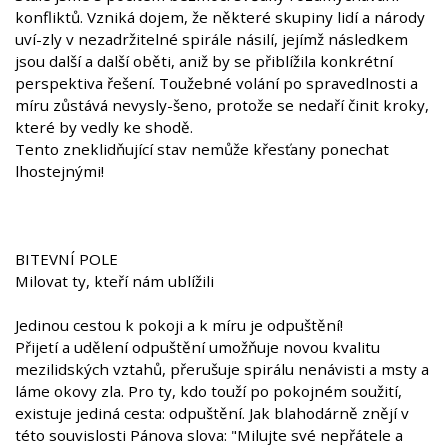
konfliktů. Vzniká dojem, že některé skupiny lidí a národy
uví-zly v nezadržitelné spirále násilí, jejímž následkem
jsou další a další oběti, aniž by se přiblížila konkrétní
perspektiva řešení. Toužebné volání po spravedlnosti a
míru zůstává nevysly-šeno, protože se nedaří činit kroky,
které by vedly ke shodě.
Tento zneklidňující stav nemůže křesťany ponechat
lhostejnými!
BITEVNÍ POLE
Milovat ty, kteří nám ublížili
Jedinou cestou k pokoji a k míru je odpuštění!
Přijetí a udělení odpuštění umožňuje novou kvalitu
mezilidských vztahů, přerušuje spirálu nenávisti a msty a
láme okovy zla. Pro ty, kdo touží po pokojném soužití,
existuje jediná cesta: odpuštění. Jak blahodárně znějí v
této souvislosti Pánova slova: "Milujte své nepřátele a