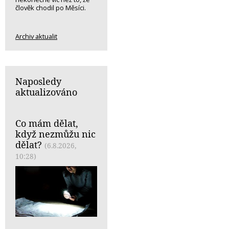
člověk chodil po Měsíci.
Archiv aktualit
Naposledy
aktualizováno
Co mám dělat,
když nezmůžu nic
dělat?
(6.8.2026,
10:28)