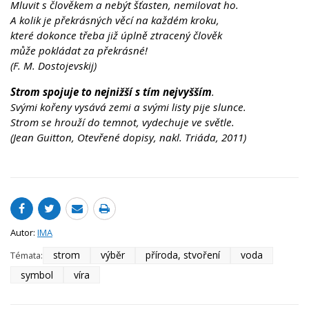
Mluvit s člověkem a nebýt šťasten, nemilovat ho.
A kolik je překrásných věcí na každém kroku,
které dokonce třeba již úplně ztracený člověk
může pokládat za překrásné!
(F. M. Dostojevskij)
Strom spojuje to nejnižší s tím nejvyšším
.
Svými kořeny vysává zemi a svými listy pije slunce.
Strom se hrouží do temnot, vydechuje ve světle.
(Jean Guitton, Otevřené dopisy, nakl. Triáda, 2011)
Autor:
IMA
strom
výběr
příroda, stvoření
voda
Témata:
symbol
víra