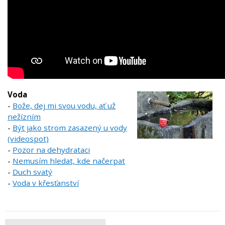
Voda
-
Bože, dej mi svou vodu, ať už
nežízním
-
Být jako strom zasazený u vody
(videospot)
-
Pozor na dehydrataci
-
Nemusím hledat, kde načerpat
-
Duch svatý
-
Voda v křesťanství