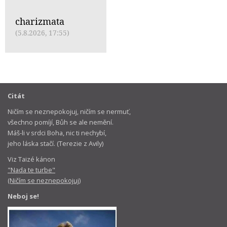
charizmata
(5.8.2026, 17:55)
Citát
Ničím se neznepokojuj, ničím se nermuť,
všechno pomíjí, Bůh se ale nemění.
Máš-li v srdci Boha, nic ti nechybí,
jeho láska stačí. (Terezie z Avily)
Viz Taizé kánon
"Nada te turbe"
(Ničím se neznepokojuj)
Neboj se!