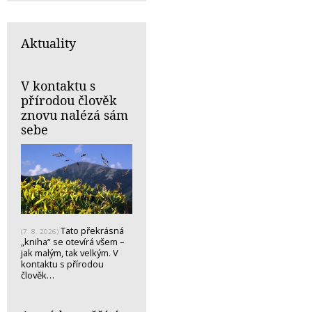
Aktuality
V kontaktu s
přírodou člověk
znovu nalézá sám
sebe
Tato překrásná
(7. 8. 2026)
„kniha“ se otevírá všem –
jak malým, tak velkým. V
kontaktu s přírodou
člověk…