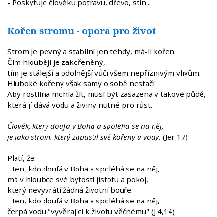
- Poskytuje člověku potravu, dřevo, stín...
Kořen stromu - opora pro život
Strom je pevný a stabilní jen tehdy, má-li kořen.
Čím hlouběji je zakořeněný,
tím je stálejší a odolnější vůči všem nepříznivým vlivům.
Hluboké kořeny však samy o sobě nestačí.
Aby rostlina mohla žít, musí být zasazena v takové půdě,
která jí dává vodu a živiny nutné pro růst.
Člověk, který doufá v Boha a spoléhá se na něj,
je jako strom, který zapustil své kořeny u vody.
(Jer 17)
Platí, že:
- ten, kdo doufá v Boha a spoléhá se na něj,
má v hloubce své bytosti jistotu a pokoj,
který nevyvrátí žádná životní bouře.
- ten, kdo doufá v Boha a spoléhá se na něj,
čerpá vodu "vyvěrající k životu věčnému" (J 4,14)