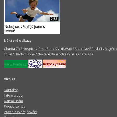
Některé odkazy:
Charita ČR
/
Hospice
/
Papež Lev XIV. (RaVat)
/
Stanislav Přibyl YT
/
Vojtěch
chval
/
HledámBoha
/
Některé další odkazy naleznete zde
Vira.cz
Kontakty
Info o webu
Napsali nám
Podpořte nás
Pravidla zveřejňování