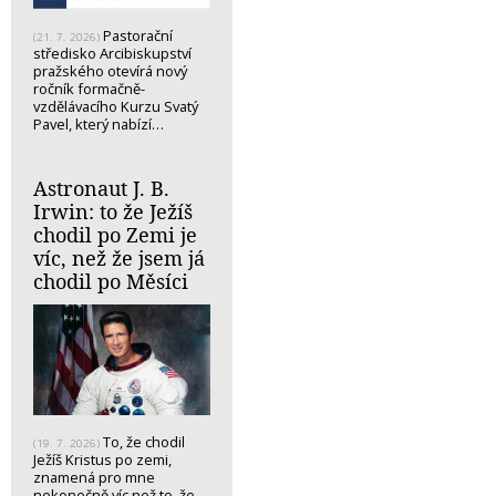
Pastorační
(21. 7. 2026)
středisko Arcibiskupství
pražského otevírá nový
ročník formačně-
vzdělávacího Kurzu Svatý
Pavel, který nabízí…
Astronaut J. B.
Irwin: to že Ježíš
chodil po Zemi je
víc, než že jsem já
chodil po Měsíci
To, že chodil
(19. 7. 2026)
Ježíš Kristus po zemi,
znamená pro mne
nekonečně víc než to, že