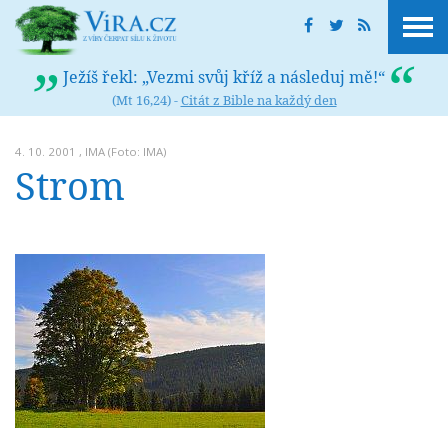
Ježíš řekl: „Vezmi svůj kříž a následuj mě!“
(Mt 16,24) -
Citát z Bible na každý den
4. 10. 2001 ,
IMA
(Foto: IMA)
Strom