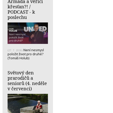
Armáda a věřící
křesťan?! /
PODCAST - k
poslechu
Není nesmysl
(27. 7. 2026)
položit život pro druhé?
(Tomáš Holub)
Světový den
prarodičů a
seniorů (4. neděle
v červenci)