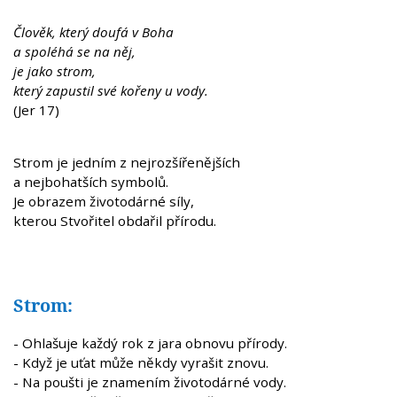
Člověk, který doufá v Boha
a spoléhá se na něj,
je jako strom,
který zapustil své kořeny u vody.
(Jer 17)
Strom je jedním z nejrozšířenějších
a nejbohatších symbolů.
Je obrazem životodárné síly,
kterou Stvořitel obdařil přírodu.
Strom:
- Ohlašuje každý rok z jara obnovu přírody.
- Když je uťat může někdy vyrašit znovu.
- Na poušti je znamením životodárné vody.