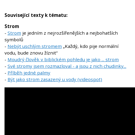
Související texty k tématu:
Strom
-
Strom
je jedním z nejrozšířenějších a nejbohatších
symbolů
-
Nebýt uschlým stromem
„Každý, kdo pije normální
vodu, bude znovu žíznit“
-
Moudrý člověk v biblickém pohledu je jako ... strom
-
Své stromy jsem rozmazloval - a jsou z nich chudinky...
-
Příběh jedné palmy
-
Být jako strom zasazený u vody (videospot)