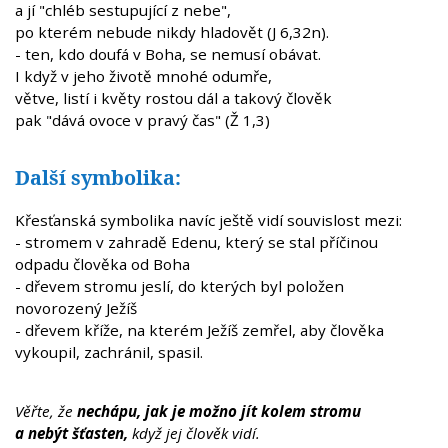
a jí "chléb sestupující z nebe",
po kterém nebude nikdy hladovět (J 6,32n).
- ten, kdo doufá v Boha, se nemusí obávat.
I když v jeho životě mnohé odumře,
větve, listí i květy rostou dál a takový člověk
pak "dává ovoce v pravý čas" (Ž 1,3)
Další symbolika:
Křesťanská symbolika navíc ještě vidí souvislost mezi:
- stromem v zahradě Edenu, který se stal příčinou
odpadu člověka od Boha
- dřevem stromu jeslí, do kterých byl položen
novorozený Ježíš
- dřevem kříže, na kterém Ježíš zemřel, aby člověka
vykoupil, zachránil, spasil.
Věřte, že
nechápu, jak je možno jít kolem stromu
a nebýt šťasten,
když jej člověk vidí.