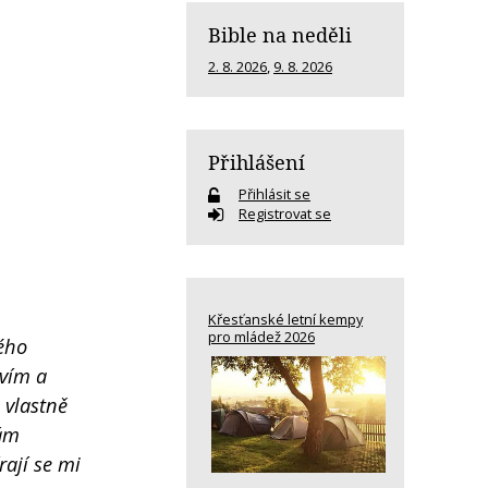
Bible na neděli
2. 8. 2026
,
9. 8. 2026
Přihlášení
Přihlásit se
Registrovat se
Křesťanské letní kempy
pro mládež 2026
ého
avím a
 vlastně
mám
rají se mi