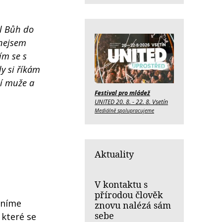
al Bůh do
 nejsem
ím se s
y si říkám
ní muže a
Festival pro mládež
UNITED 20. 8. - 22. 8. Vsetín
Mediálně spolupracujeme
Aktuality
V kontaktu s
přírodou člověk
čníme
znovu nalézá sám
sebe
 které se