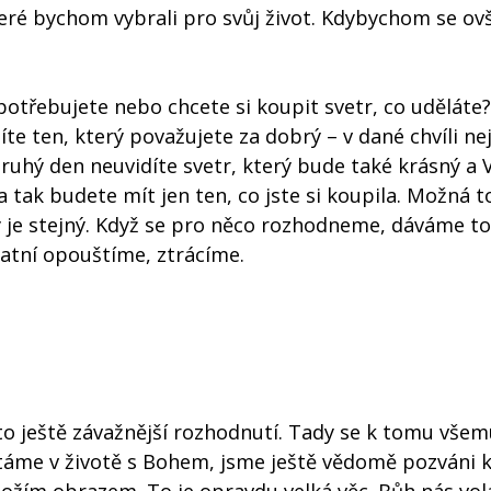
které bychom vybrali pro svůj život. Kdybychom se o
třebujete nebo chcete si koupit svetr, co uděláte?
íte ten, který považujete za dobrý – v dané chvíli ne
druhý den neuvidíte svetr, který bude také krásný a 
 tak budete mít jen ten, co jste si koupila. Možná to
by je stejný. Když se pro něco rozhodneme, dáváme 
atní opouštíme, ztrácíme.
 to ještě závažnější rozhodnutí. Tady se k tomu všem
táme v životě s Bohem, jsme ještě vědomě pozváni 