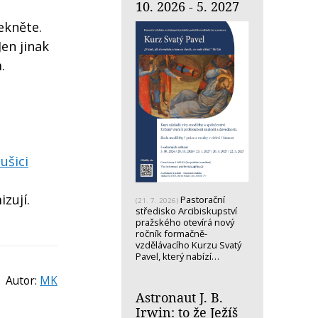
10. 2026 - 5. 2027
ekněte.
Jen jinak
.
ušici
zují.
Pastorační
(21. 7. 2026)
středisko Arcibiskupství
pražského otevírá nový
ročník formačně-
vzdělávacího Kurzu Svatý
Pavel, který nabízí…
Autor:
MK
Astronaut J. B.
Irwin: to že Ježíš