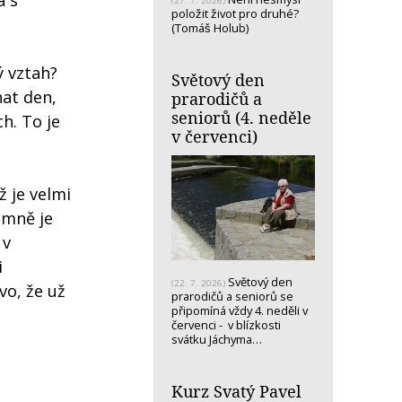
á s
(27. 7. 2026)
položit život pro druhé?
(Tomáš Holub)
ý vztah?
Světový den
nat den,
prarodičů a
seniorů (4. neděle
h. To je
v červenci)
 je velmi
 mně je
 v
i
Světový den
(22. 7. 2026)
vo, že už
prarodičů a seniorů se
připomíná vždy 4. neděli v
červenci - v blízkosti
svátku Jáchyma…
Kurz Svatý Pavel