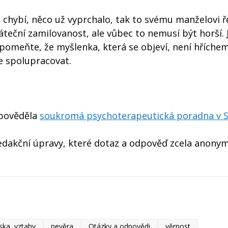
hybí, něco už vyprchalo, tak to svému manželovi ř
áteční zamilovanost, ale vůbec to nemusí být horší. 
pomeňte, že myšlenka, která se objeví, není hříchem
e spolupracovat.
dpověděla
soukromá psychoterapeutická poradna v S
dakční úpravy, které dotaz a odpověď zcela anonymi
ska, vztahy
nevěra
Otázky a odpovědi
věrnost