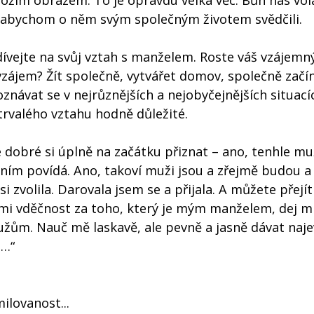
Božím obrazem. To je opravdu velká věc. Bůh nás vol
 abychom o něm svým společným životem svědčili.
vejte na svůj vztah s manželem. Roste váš vzájemn
vzájem? Žít společně, vytvářet domov, společně začí
znávat se v nejrůznějších a nejobyčejnějších situacíc
rvalého vztahu hodně důležité.
dobré si úplně na začátku přiznat – ano, tenhle muž
s ním povídá. Ano, takoví muži jsou a zřejmě budou a
si zvolila. Darovala jsem se a přijala. A můžete přejít
j mi vděčnost za toho, který je mým manželem, dej m
užům. Nauč mě laskavě, ale pevně a jasně dávat naje
i…“
ilovanost...