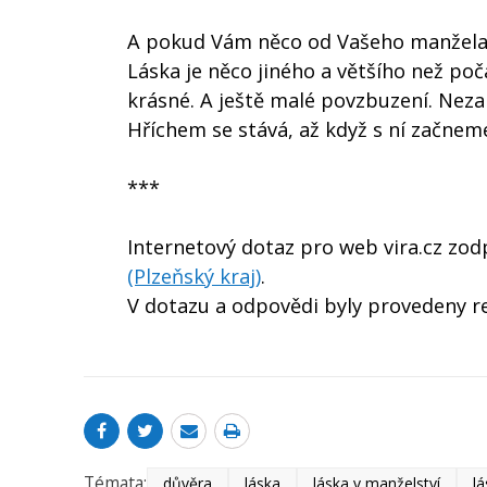
A pokud Vám něco od Vašeho manžela c
Láska je něco jiného a většího než poč
krásné. A ještě malé povzbuzení. Neza
Hříchem se stává, až když s ní začnem
***
Internetový dotaz pro web vira.cz zo
(Plzeňský kraj)
.
V dotazu a odpovědi byly provedeny re
Témata:
důvěra
láska
láska v manželství
lá