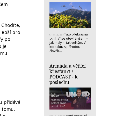
všem
 Chodíte,
jlepší pro
Tato překrásná
(7. 8. 2026)
„kniha“ se otevírá všem –
Vy po
jak malým, tak velkým. V
 je
kontaktu s přírodou
člověk…
tomu
Armáda a věřící
křesťan?! /
PODCAST - k
poslechu
u přidává
k tomu,
Není nesmysl