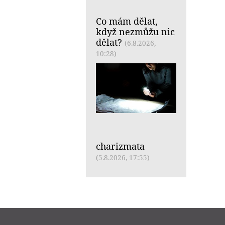
Co mám dělat,
když nezmůžu nic
dělat?
(6.8.2026,
10:28)
charizmata
(5.8.2026, 17:55)