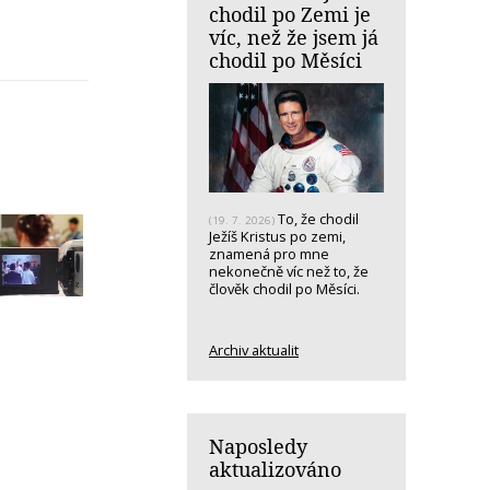
chodil po Zemi je
víc, než že jsem já
chodil po Měsíci
To, že chodil
(19. 7. 2026)
Ježíš Kristus po zemi,
znamená pro mne
nekonečně víc než to, že
člověk chodil po Měsíci.
Archiv aktualit
Naposledy
aktualizováno