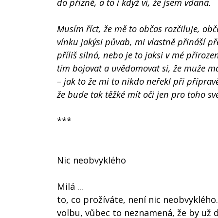
do přízně, a to i když ví, že jsem vdaná.
Musím říct, že mě to občas rozčiluje, obč
vínku jakýsi půvab, mi vlastně přináší 
příliš silná, nebo je to jaksi v mé přiro
tím bojovat a uvědomovat si, že muže m
– jak to že mi to nikdo neřekl při přípra
že bude tak těžké mít oči jen pro toho sv
***
Nic neobvyklého
Milá ...
to, co prožíváte, není nic neobvykléh
volbu, vůbec to neznamená, že by už do