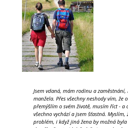
Jsem vdaná, mám rodinu a zaměstnání, k
manžela. Přes všechny neshody vím, že on
přemýšlím o svém životě, musím říct - a
všechno vychází a jsem šťastná. Myslím, ž
problém, i když jiná žena by možná byla z