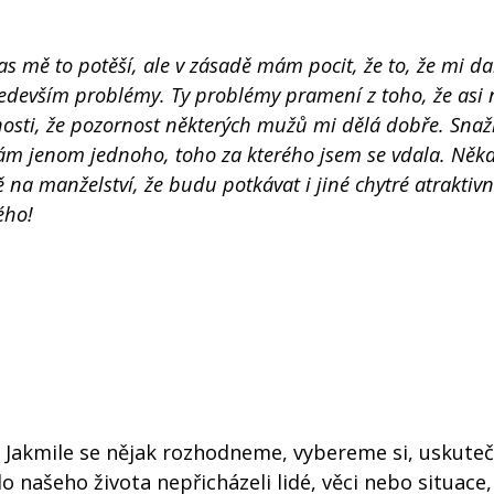
as mě to potěší, ale v zásadě mám pocit, že to, že mi d
především problémy. Ty problémy pramení z toho, že asi
zenosti, že pozornost některých mužů mi dělá dobře. Snaž
ám jenom jednoho, toho za kterého jsem se vdala. Někd
vě na manželství, že budu potkávat i jiné chytré atraktiv
ého!
o. Jakmile se nějak rozhodneme, vybereme si, uskute
 našeho života nepřicházeli lidé, věci nebo situace,