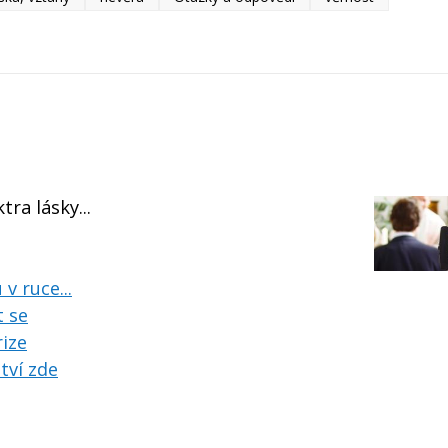
tra lásky...
v ruce...
t se
ize
tví zde