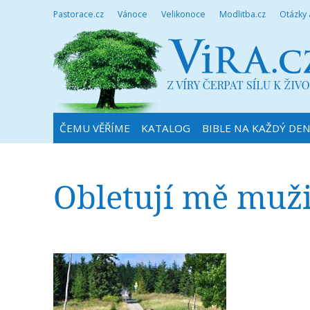
Pastorace.cz
Vánoce
Velikonoce
Modlitba.cz
Otázky
ČEMU VĚŘÍME
KATALOG
BIBLE NA KAŽDÝ DE
Obletují mě muži,