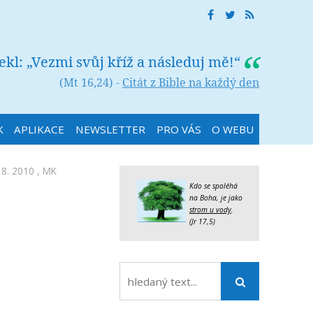
řekl: „Vezmi svůj kříž a následuj mě!“
(Mt 16,24) -
Citát z Bible na každý den
K
APLIKACE
NEWSLETTER
PRO VÁS
O WEBU
 8. 2010 ,
MK
Kdo se spoléhá
na Boha, je jako
strom u vody
.
(Jr 17,5)