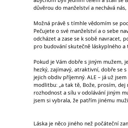
abychom byli jedním tělem a stali se 
důvěrou do manželství a nechává nás,
Možná právě s tímhle vědomím se podí
Pečujete o své manželství a o sebe na
odcházet a zase se k sobě navracet, po
pro budování skutečně láskyplného a t
Pokud je Vám dobře s jiným mužem, je 
hezký, zajímavý, atraktivní, dobře se 
jejich obdiv příjemný. ALE – já už jsem 
modlitbu: „a tak tě, Bože, prosím, de
rozhodnost a sílu v odolávání jiným m
jsem si vybrala, že patřím jinému muž
Láska je něco jiného než počáteční zam