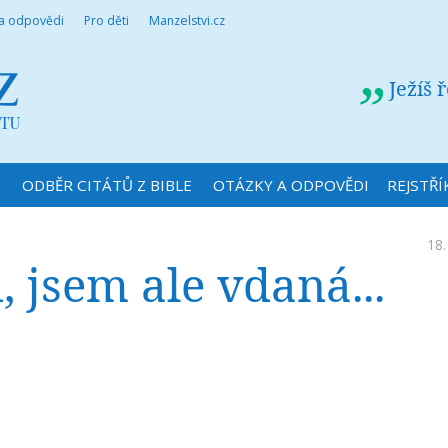
 a odpovědi
Pro děti
Manzelstvi.cz
Ježíš 
N
ODBĚR CITÁTŮ Z BIBLE
OTÁZKY A ODPOVĚDI
REJSTŘÍ
18.
 jsem ale vdaná...