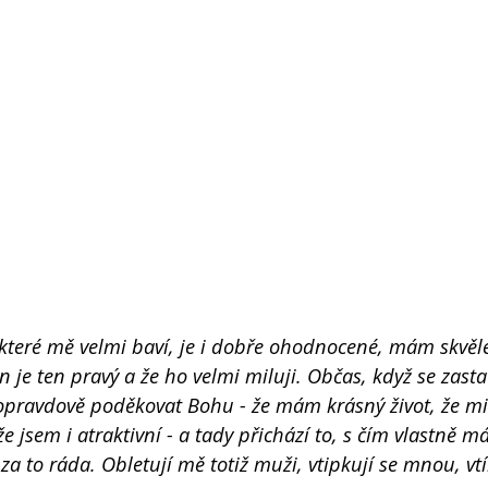
teré mě velmi baví, je i dobře ohodnocené, mám skvěl
 je ten pravý a že ho velmi miluji. Občas, když se zast
 opravdově poděkovat Bohu - že mám krásný život, že mi
e jsem i atraktivní - a tady přichází to, s čím vlastně 
a to ráda. Obletují mě totiž muži, vtipkují se mnou, vtí