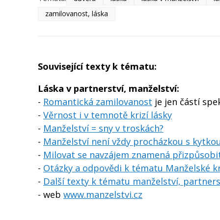
zamilovanost, láska
Související texty k tématu:
Láska v partnerství, manželství:
-
Romantická zamilovanost
je jen částí spek
-
Věrnost i v temnotě krizí lásky
-
Manželství = sny v troskách?
-
Manželství není vždy procházkou s kytkou 
-
Milovat se navzájem znamená přizpůsobi
-
Otázky a odpovědi k tématu Manželské kr
-
Další texty k tématu manželství, partners
- web
www.manzelstvi.cz