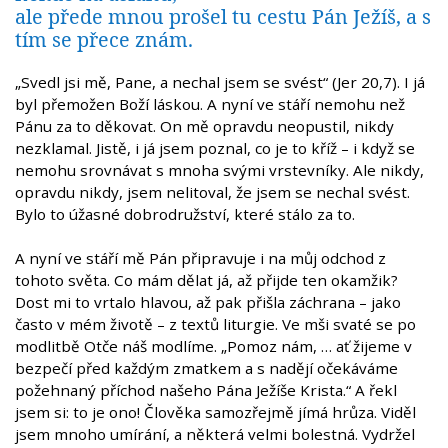
ale přede mnou prošel tu cestu Pán Ježíš, a s
tím se přece znám.
„Svedl jsi mě, Pane, a nechal jsem se svést“ (Jer 20,7). I já
byl přemožen Boží láskou. A nyní ve stáří nemohu než
Pánu za to děkovat. On mě opravdu neopustil, nikdy
nezklamal. Jistě, i já jsem poznal, co je to kříž – i když se
nemohu srovnávat s mnoha svými vrstevníky. Ale nikdy,
opravdu nikdy, jsem nelitoval, že jsem se nechal svést.
Bylo to úžasné dobrodružství, které stálo za to.
A nyní ve stáří mě Pán připravuje i na můj odchod z
tohoto světa. Co mám dělat já, až přijde ten okamžik?
Dost mi to vrtalo hlavou, až pak přišla záchrana – jako
často v mém životě – z textů liturgie. Ve mši svaté se po
modlitbě Otče náš modlíme. „Pomoz nám, … ať žijeme v
bezpečí před každým zmatkem a s nadějí očekáváme
požehnaný příchod našeho Pána Ježíše Krista.“ A řekl
jsem si: to je ono! Člověka samozřejmě jímá hrůza. Viděl
jsem mnoho umírání, a některá velmi bolestná. Vydržel