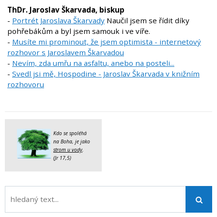
ThDr. Jaroslav Škarvada, biskup
-
Portrét Jaroslava Škarvady
Naučil jsem se řídit díky
pohřebákům a byl jsem samouk i ve víře.
-
Musíte mi prominout, že jsem optimista - internetový
rozhovor s Jaroslavem Škarvadou
-
Nevím, zda umřu na asfaltu, anebo na posteli...
-
Svedl jsi mě, Hospodine - Jaroslav Škarvada v knižním
rozhovoru
Kdo se spoléhá
na Boha, je jako
strom u vody
.
(Jr 17,5)