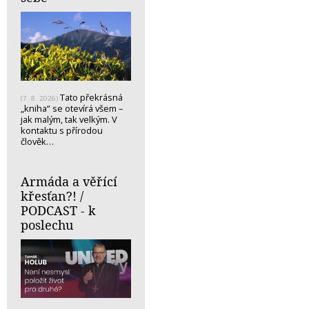
Tato překrásná
(7. 8. 2026)
„kniha“ se otevírá všem –
jak malým, tak velkým. V
kontaktu s přírodou
člověk…
Armáda a věřící
křesťan?! /
PODCAST - k
poslechu