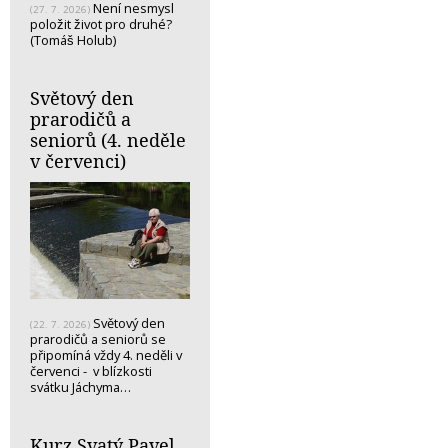
Není nesmysl
(27. 7. 2026)
položit život pro druhé?
(Tomáš Holub)
Světový den
prarodičů a
seniorů (4. neděle
v červenci)
Světový den
(22. 7. 2026)
prarodičů a seniorů se
připomíná vždy 4. neděli v
červenci - v blízkosti
svátku Jáchyma…
Kurz Svatý Pavel