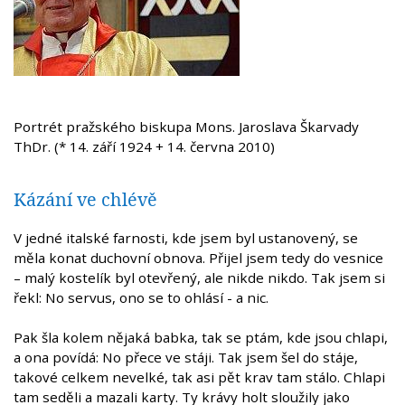
Portrét pražského biskupa Mons. Jaroslava Škarvady
ThDr. (* 14. září 1924 + 14. června 2010)
Kázání ve chlévě
V jedné italské farnosti, kde jsem byl ustanovený, se
měla konat duchovní obnova. Přijel jsem tedy do vesnice
– malý kostelík byl otevřený, ale nikde nikdo. Tak jsem si
řekl: No servus, ono se to ohlásí - a nic.
Pak šla kolem nějaká babka, tak se ptám, kde jsou chlapi,
a ona povídá: No přece ve stáji. Tak jsem šel do stáje,
takové celkem nevelké, tak asi pět krav tam stálo. Chlapi
tam seděli a mazali karty. Ty krávy holt sloužily jako