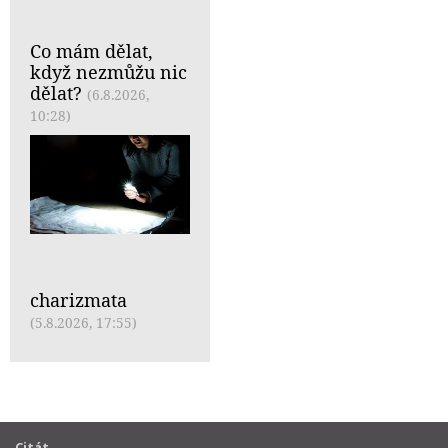
Co mám dělat,
když nezmůžu nic
dělat?
(6.8.2026,
10:28)
charizmata
(5.8.2026, 17:55)
Citát