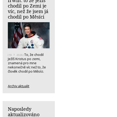
Irwin: to že Ježíš
chodil po Zemi je
víc, než že jsem já
chodil po Měsíci
To, že chodil
(19. 7. 2026)
Ježíš Kristus po zemi,
znamená pro mne
nekonečně víc než to, že
člověk chodil po Měsíci.
Archiv aktualit
Naposledy
aktualizováno