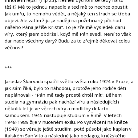
mnohem lepší“ (Flp 23). Neměli bychom se tedy na to
těšit? Mě to jednou napadlo a teď mě to nechce opustit.
Jak umřu, to nemohu vědět, a nějaký ten strach se třeba
objeví. Ale zatím žiju „v naději na požehnaný příchod
našeho Pána Ježíše Krista“. To je zřejmě výsledek daru
víry, který jsem obdržel, když mě Pán svedl. Není to však
dar nade všechny dary? Budu za to zřejmě děkovat celou
věčnost!
***
Jaroslav Škarvada spatřil světlo světa roku 1924 v Praze, a
jak sám říká, bylo to náhodou, protože jeho rodiče děti
neplánovali - "Pán mě tady prostě chtěl mít". Během
studia na gymnáziu pak nachází víru a následujících
několik let je ve věcech víry a modlitby defacto
samoukem. 1945 nastupuje studium v Římě. V letech
1948-1989 žije v nuceném exilu. Po vysvěcení na kněze
(1949) se věnuje ještě studiím, poté působí jako kaplan v
italském San Vito a následně jako pedagog kněžského