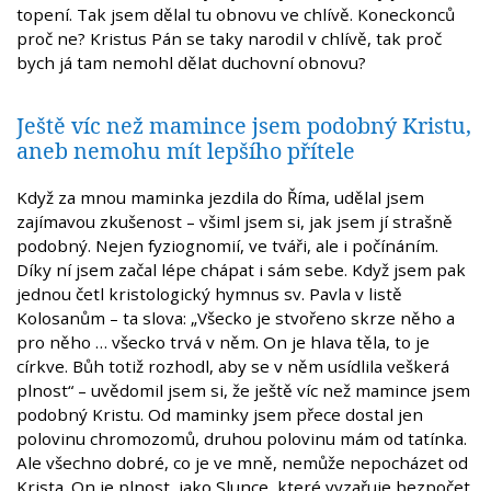
topení. Tak jsem dělal tu obnovu ve chlívě. Koneckonců
proč ne? Kristus Pán se taky narodil v chlívě, tak proč
bych já tam nemohl dělat duchovní obnovu?
Ještě víc než mamince jsem podobný Kristu,
aneb nemohu mít lepšího přítele
Když za mnou maminka jezdila do Říma, udělal jsem
zajímavou zkušenost – všiml jsem si, jak jsem jí strašně
podobný. Nejen fyziognomií, ve tváři, ale i počínáním.
Díky ní jsem začal lépe chápat i sám sebe. Když jsem pak
jednou četl kristologický hymnus sv. Pavla v listě
Kolosanům – ta slova: „Všecko je stvořeno skrze něho a
pro něho … všecko trvá v něm. On je hlava těla, to je
církve. Bůh totiž rozhodl, aby se v něm usídlila veškerá
plnost“ – uvědomil jsem si, že ještě víc než mamince jsem
podobný Kristu. Od maminky jsem přece dostal jen
polovinu chromozomů, druhou polovinu mám od tatínka.
Ale všechno dobré, co je ve mně, nemůže nepocházet od
Krista. On je plnost, jako Slunce, které vyzařuje bezpočet