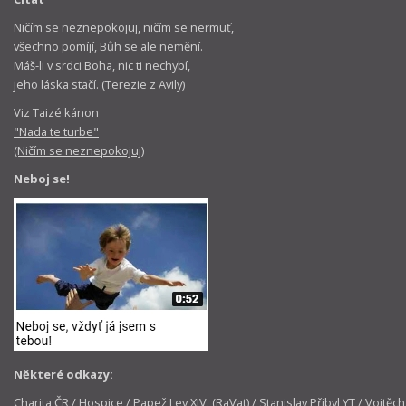
Ničím se neznepokojuj, ničím se nermuť,
všechno pomíjí, Bůh se ale nemění.
Máš-li v srdci Boha, nic ti nechybí,
jeho láska stačí. (Terezie z Avily)
Viz Taizé kánon
"Nada te turbe"
(Ničím se neznepokojuj)
Neboj se!
Některé odkazy:
Charita ČR
/
Hospice
/
Papež Lev XIV. (RaVat)
/
Stanislav Přibyl YT
/
Vojtěch