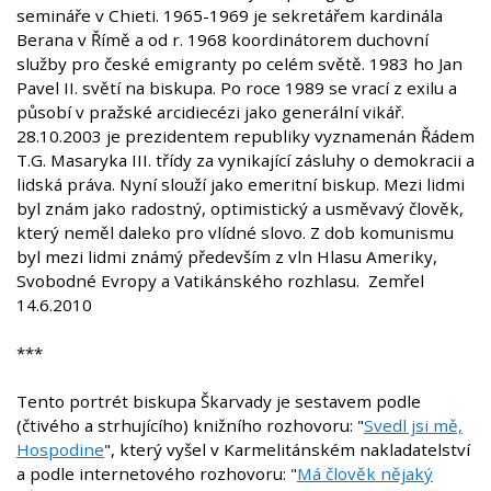
semináře v Chieti. 1965-1969 je sekretářem kardinála
Berana v Římě a od r. 1968 koordinátorem duchovní
služby pro české emigranty po celém světě. 1983 ho Jan
Pavel II. světí na biskupa. Po roce 1989 se vrací z exilu a
působí v pražské arcidiecézi jako generální vikář.
28.10.2003 je prezidentem republiky vyznamenán Řádem
T.G. Masaryka III. třídy za vynikající zásluhy o demokracii a
lidská práva. Nyní slouží jako emeritní biskup. Mezi lidmi
byl znám jako radostný, optimistický a usměvavý člověk,
který neměl daleko pro vlídné slovo. Z dob komunismu
byl mezi lidmi známý především z vln Hlasu Ameriky,
Svobodné Evropy a Vatikánského rozhlasu. Zemřel
14.6.2010
***
Tento portrét biskupa Škarvady je sestavem podle
(čtivého a strhujícího) knižního rozhovoru: "
Svedl jsi mě,
Hospodine
", který vyšel v Karmelitánském nakladatelství
a podle internetového rozhovoru: "
Má člověk nějaký