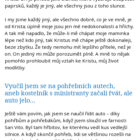
paprsků, každý je jiný, ale všechny jsou z toho slunce.
I my jsme každý jiný, ale všechno dobré, co je ve mně, je
od Krista; úplně moje jsou jen mé nedokonalosti a hříchy.
A tak mě napadlo, že může-li mě chápat moje maminka
lépe než kdo jiný, tak Kristus mě chápe ještě dokonaleji,
beze zbytku. Že tedy nemohu mít lepšího přítele, než je
on. On jediný mi může porozumět plně. A mně to nějak
pomohlo prohloubit můj vztah ke Kristu, můj život
modlitby.
Vyučil jsem se na pohřebních autech,
aneb kostelník s ministranty začali řvát, ale
auto jelo…
Ještě vám povím, jak jsem se naučil řídit auto – díky
pohřbům a pohřebákům, když jsem sloužil ve farnosti
San Vito. Byl tam hřbitov, ke kterému vedl kus vedlejší
silnice. A když skončil pohřeb, lidi se většinou rozešli na