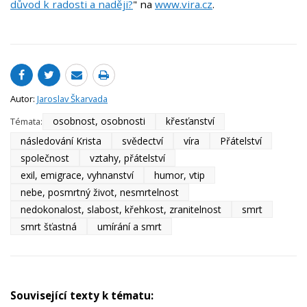
důvod k radosti a naději?
" na
www.vira.cz
.
Autor:
Jaroslav Škarvada
osobnost, osobnosti
křesťanství
Témata:
následování Krista
svědectví
víra
Přátelství
společnost
vztahy, přátelství
exil, emigrace, vyhnanství
humor, vtip
nebe, posmrtný život, nesmrtelnost
nedokonalost, slabost, křehkost, zranitelnost
smrt
smrt šťastná
umírání a smrt
Související texty k tématu: