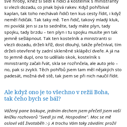
své hroby, kněz si sedl k řidiči a kostelník s ministranty
si vlezli dozadu, co jinak bývá rakev. Když pohřbíval
kaplan, tak toho nechávali řidiči ten kus cesty řídit, i když
neměl řidičák. Tak taky mě. Ten řidič, takový mladý kluk,
mi povídá: Jen si za to sedněte, tady máte plyn, tady
spojku, tady brzdu – ten plyn i tu spojku musíte jen tak
jemně sešlápnout. Tak ten kostelník a ministranti si
vlezli dozadu, drželi kříž, dost dlouhý, takže přečníval, tím
drželi otevřené ty zadní skleněné sklápěcí dveře. A já na
to jemně dupl, ono to udělalo skok, kostelník s
ministranty začali řvát, skla se rozřinčela, ale auto jelo –
no, pak si zvykli. Těch pohřbů jsem tam měl nějakých sto
padesát, možná dvě stě, tak jsem se při nich naučil řídit.
Ale když ono je to všechno v režii Boha,
tak čeho bych se bál?
Vážený pane biskupe, jedním dechem jsem přečetl jsem vaší
knížku rozhovorů "Svedl jsi mě, Hospodine". Moc se mě
oslovil váš životaběh :-). A trochu Vám taky závidím: prožil