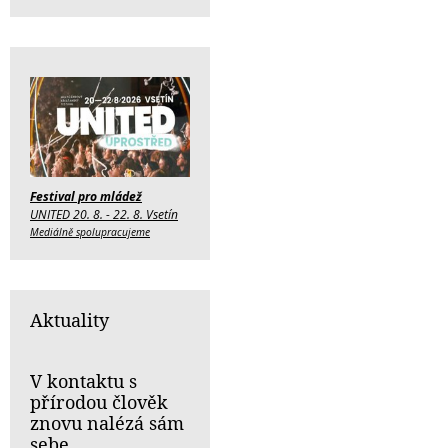
Festival pro mládež
UNITED 20. 8. - 22. 8. Vsetín
Mediálně spolupracujeme
Aktuality
V kontaktu s
přírodou člověk
znovu nalézá sám
sebe