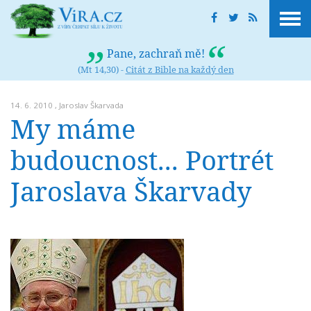
Pane, zachraň mě!
(Mt 14,30) -
Citát z Bible na každý den
14. 6. 2010 ,
Jaroslav Škarvada
My máme
budoucnost... Portrét
Jaroslava Škarvady