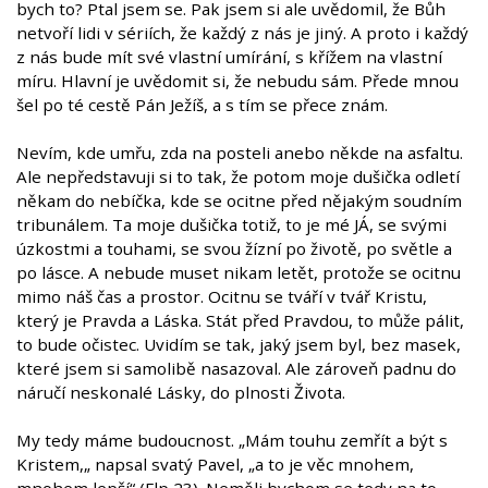
bych to? Ptal jsem se. Pak jsem si ale uvědomil, že Bůh
netvoří lidi v sériích, že každý z nás je jiný. A proto i každý
z nás bude mít své vlastní umírání, s křížem na vlastní
míru. Hlavní je uvědomit si, že nebudu sám. Přede mnou
šel po té cestě Pán Ježíš, a s tím se přece znám.
Nevím, kde umřu, zda na posteli anebo někde na asfaltu.
Ale nepředstavuji si to tak, že potom moje dušička odletí
někam do nebíčka, kde se ocitne před nějakým soudním
tribunálem. Ta moje dušička totiž, to je mé JÁ, se svými
úzkostmi a touhami, se svou žízní po životě, po světle a
po lásce. A nebude muset nikam letět, protože se ocitnu
mimo náš čas a prostor. Ocitnu se tváří v tvář Kristu,
který je Pravda a Láska. Stát před Pravdou, to může pálit,
to bude očistec. Uvidím se tak, jaký jsem byl, bez masek,
které jsem si samolibě nasazoval. Ale zároveň padnu do
náručí neskonalé Lásky, do plnosti Života.
My tedy máme budoucnost. „Mám touhu zemřít a být s
Kristem,„ napsal svatý Pavel, „a to je věc mnohem,