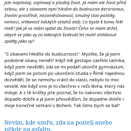
jste napínavý, zajímavý a plodný život. Já mám ale život před
sebou, ale s obavami nyní hledím do budoucna (terorismus,
životní prostředí, nezaměstnanost, smutný stav politiky,
nemoci, vrtkavost lidských vztahů atd). Co byste k tomu řekl
mně? Jak já se mám vydat do života? Čeho se mám držet,
abych se jako vy za takových šedesát let mohl ohlídnout
zpátky jako vy?
"S obavami hledíte do budoucnosti". Myslíte, že já jsem
podobné obavy neměl? Když mě gestapo zavřelo tatínka,
když jsem nevěděl, zda se mi podaří ukončit gymnázium,
když jsem se potom po ukončení studia v Římě najednou
dozvěděl, že se nemohu vrátit do vlasti, nebylo to moc
veselé. Ale když ono je to všechno v režii Boha, který nás
miluje. A z té knížky jste poznal, že to nakonec všechno
dopadlo dobře a já jsem přesvědčen, že dopadne dobře i
moje konečné setkání s Bohem. Tak čeho bych se bál?
Nevím, kde umřu, zda na posteli anebo
někde na asfaltu,