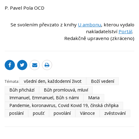
P. Pavel Pola OCD
Se svolením převzato z knihy
U ambonu
, kterou vydalo
nakladatelství
Portál
.
Redakčně upraveno (zkráceno)
všední den, každodenní život
Boží vedení
Témata:
Bůh přichází
Bůh promlouvá, mluví
Immanuel, Emmanuel, Bůh s námi
Maria
Pandemie, koronavirus, Covid Kovid 19, čínská chřipka
poslání
poušť
povolání
Vánoce
zvěstování