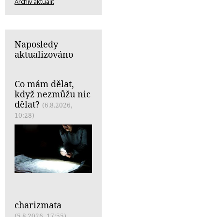
Archiv aktualit
Naposledy
aktualizováno
Co mám dělat,
když nezmůžu nic
dělat?
(6.8.2026,
10:28)
charizmata
(5.8.2026, 17:55)