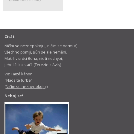
Citát
Ničím se neznepokojuj, ničím se nermuť,
všechno pomíjí, Bůh se ale nemění.
Máš-li v srdci Boha, nic ti nechybí,
jeho láska stačí. (Terezie z Avily)
Viz Taizé kánon
"Nada te turbe"
(Ničím se neznepokojuj)
Neboj se!