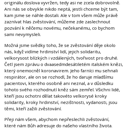
originálu doslova vyvržen, tedy asi ne zcela dobrovolně.
Ani nás se obvykle nikdo neptá, jestli chceme být tam,
kam jsme se náhle dostali. Ale v tom všem může právě
zaznívat hlas zvěstování, můžeme zde zaslechnout
pozvání k něčemu novému, nečekanému, co bychom
sami nevymysleli.
Možná jsme svědky toho, že se zvěstování děje okolo
nás, když vidíme hrdinství lidí, jejich solidaritu,
velkorysost blízkých i vzdálených, tvořivost pro druhé.
Četl jsem zprávu o dvaasedmdesátiletém italském knězi,
který onemocněl koronavirem. Jeho farníci mu sehnali
respirátor, ale on se rozhodl, že ho daruje mladšímu
pacientovi, kterého osobně ani neznal, a v důsledku
tohoto svého rozhodnutí kněz sám zemřel. Všichni lidé,
kteří jsou ochotni dělat takovéto velkorysé kroky
solidarity, kroky hrdinství, nezištnosti, vydanosti, jsou
těmi, kteří zažili zvěstování.
Přeji nám všem, abychom nepřeslechli zvěstování,
které nám Bůh adresuje do našeho vlastního života.