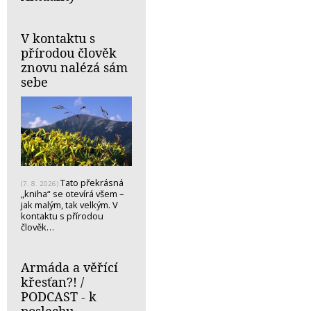
V kontaktu s
přírodou člověk
znovu nalézá sám
sebe
Tato překrásná
(7. 8. 2026)
„kniha“ se otevírá všem –
jak malým, tak velkým. V
kontaktu s přírodou
člověk…
Armáda a věřící
křesťan?! /
PODCAST - k