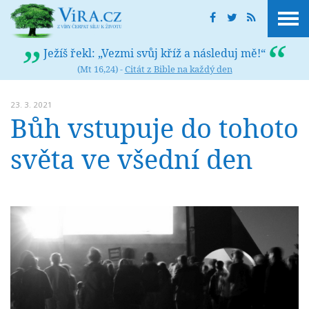
Ježíš řekl: „Vezmi svůj kříž a následuj mě!“
(Mt 16,24) -
Citát z Bible na každý den
23. 3. 2021
Bůh vstupuje do tohoto
světa ve všední den