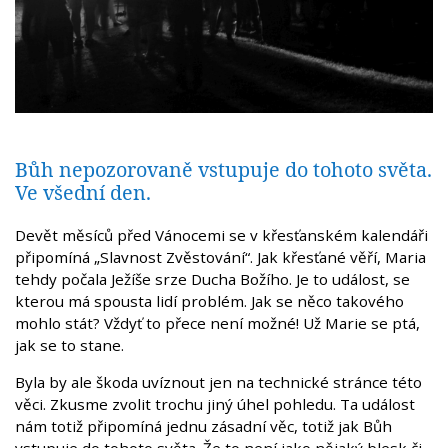
Bůh nepozorovaně vstupuje do tohoto světa.
Ve všední den.
Devět měsíců před Vánocemi se v křesťanském kalendáři
připomíná „Slavnost Zvěstování“. Jak křesťané věří, Maria
tehdy počala Ježíše srze Ducha Božího. Je to událost, se
kterou má spousta lidí problém. Jak se něco takového
mohlo stát? Vždyť to přece není možné! Už Marie se ptá,
jak se to stane.
Byla by ale škoda uvíznout jen na technické stránce této
věci. Zkusme zvolit trochu jiný úhel pohledu. Ta událost
nám totiž připomíná jednu zásadní věc, totiž jak Bůh