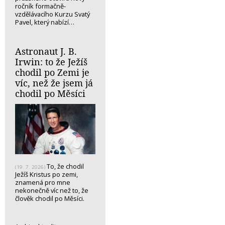
ročník formačně-
vzdělávacího Kurzu Svatý
Pavel, který nabízí…
Astronaut J. B.
Irwin: to že Ježíš
chodil po Zemi je
víc, než že jsem já
chodil po Měsíci
To, že chodil
(19. 7. 2026)
Ježíš Kristus po zemi,
znamená pro mne
nekonečně víc než to, že
člověk chodil po Měsíci.