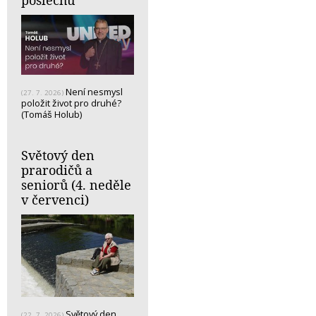
poslechu
Není nesmysl
(27. 7. 2026)
položit život pro druhé?
(Tomáš Holub)
Světový den
prarodičů a
seniorů (4. neděle
v červenci)
Světový den
(22. 7. 2026)