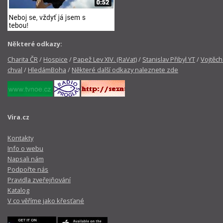
Některé odkazy:
Charita ČR
/
Hospice
/
Papež Lev XIV. (RaVat)
/
Stanislav Přibyl YT
/
Vojtěch
chval
/
HledámBoha
/
Některé další odkazy naleznete zde
Vira.cz
Kontakty
Info o webu
Napsali nám
Podpořte nás
Pravidla zveřejňování
Katalog
V co věříme jako křesťané