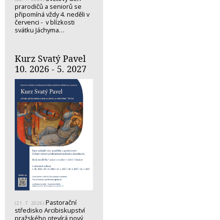
prarodičů a seniorů se
připomíná vždy 4. neděli v
červenci - v blízkosti
svátku Jáchyma…
Kurz Svatý Pavel
10. 2026 - 5. 2027
Pastorační
(21. 7. 2026)
středisko Arcibiskupství
pražského otevírá nový