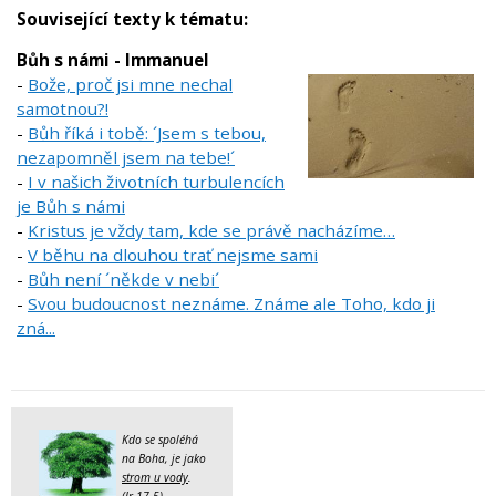
Související texty k tématu:
Bůh s námi - Immanuel
-
Bože, proč jsi mne nechal
samotnou?!
-
Bůh říká i tobě: ´Jsem s tebou,
nezapomněl jsem na tebe!´
-
I v našich životních turbulencích
je Bůh s námi
-
Kristus je vždy tam, kde se právě nacházíme…
-
V běhu na dlouhou trať nejsme sami
-
Bůh není ´někde v nebi´
-
Svou budoucnost neznáme. Známe ale Toho, kdo ji
zná...
Kdo se spoléhá
na Boha, je jako
strom u vody
.