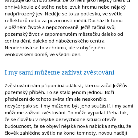
vstupuje do tohoto světa. Že to není jako nějaký blesk či
ohnivá koule z čistého nebe, zvuk hromu nebo nějaký
nadpřirozený jev. Neděje se to za potlesku, ve světle
reflektorů nebo za pozornosti médií. Dochází k tomu
v běžném životě a nepozorovaně. Ježíš začíná svůj
pozemský život v zapomenutém městečku daleko od
centra dění, daleko od náboženského centra.
Neodehrává se to v chrámu, ale v obyčejném
venkovském domě, ve všední den.
I my sami můžeme zažívat zvěstování
Zvěstování nám připomíná událost, kterou začal Ježíšův
pozemský příběh. To se stalo jenom jednou. Boží
přicházení do tohoto světa tím ale neskončilo,
nevyčerpalo se. I my můžeme být jeho součástí, i my sami
můžeme zažívat zvěstování. To může vypadat třeba tak,
že se člověku v nějaké bezvýchodné situaci otevře
budoucnost, že se objeví nějaká nová nabídka smyslu, že
člověk zahlédne světlo na konci temnoty, novou naději