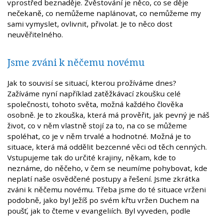
vprostřed beznaděje. Zvěstování je něco, co se děje
nečekaně, co nemůžeme naplánovat, co nemůžeme my
sami vymyslet, ovlivnit, přivolat. Je to něco dost
neuvěřitelného.
Jsme zváni k něčemu novému
Jak to souvisí se situací, kterou prožíváme dnes?
Zažíváme nyní například zatěžkávací zkoušku celé
společnosti, tohoto světa, možná každého člověka
osobně. Je to zkouška, která má prověřit, jak pevný je náš
život, co v něm vlastně stojí za to, na co se můžeme
spoléhat, co je v něm trvalé a hodnotné. Možná je to
situace, která má oddělit bezcenné věci od těch cenných.
Vstupujeme tak do určité krajiny, někam, kde to
neznáme, do něčeho, v čem se neumíme pohybovat, kde
neplatí naše osvědčené postupy a řešení. Jsme zkrátka
zváni k něčemu novému. Třeba jsme do té situace vrženi
podobně, jako byl Ježíš po svém křtu vržen Duchem na
poušť, jak to čteme v evangeliích. Byl vyveden, podle