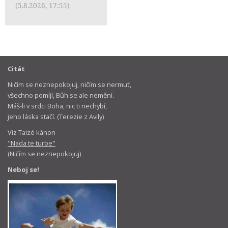
(5.8.2026, 17:55)
Citát
Ničím se neznepokojuj, ničím se nermuť,
všechno pomíjí, Bůh se ale nemění.
Máš-li v srdci Boha, nic ti nechybí,
jeho láska stačí. (Terezie z Avily)
Viz Taizé kánon
"Nada te turbe"
(Ničím se neznepokojuj)
Neboj se!