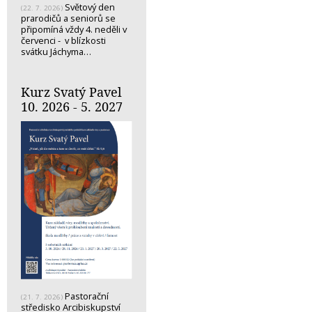
Světový den
(22. 7. 2026)
prarodičů a seniorů se
připomíná vždy 4. neděli v
červenci - v blízkosti
svátku Jáchyma…
Kurz Svatý Pavel
10. 2026 - 5. 2027
Pastorační
(21. 7. 2026)
středisko Arcibiskupství