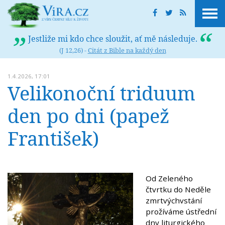
Jestliže mi kdo chce sloužit, ať mě následuje.
(J 12,26) -
Citát z Bible na každý den
1.4.2026, 17:01
Velikonoční triduum
den po dni (papež
František)
Od Zeleného
čtvrtku do Neděle
zmrtvýchvstání
prožíváme ústřední
dny liturgického