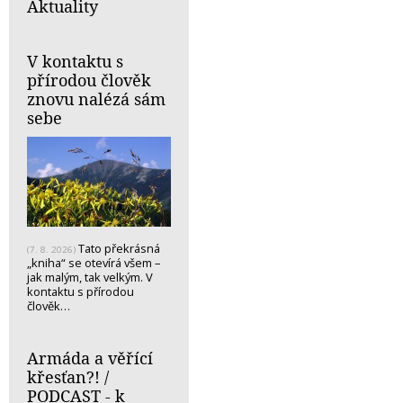
Aktuality
V kontaktu s
přírodou člověk
znovu nalézá sám
sebe
Tato překrásná
(7. 8. 2026)
„kniha“ se otevírá všem –
jak malým, tak velkým. V
kontaktu s přírodou
člověk…
Armáda a věřící
křesťan?! /
PODCAST - k