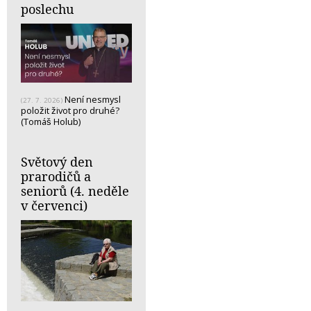
poslechu
Není nesmysl
(27. 7. 2026)
položit život pro druhé?
(Tomáš Holub)
Světový den
prarodičů a
seniorů (4. neděle
v červenci)