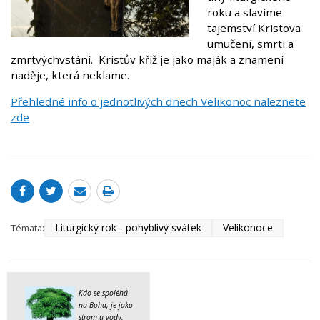
roku a slavíme
tajemství Kristova
umučení, smrti a
zmrtvýchvstání.
Kristův kříž je jako maják a znamení
naděje, která neklame.
Přehledné info o jednotlivých dnech Velikonoc naleznete
zde
Liturgický rok - pohyblivý svátek
Velikonoce
Témata:
Kdo se spoléhá
na Boha, je jako
strom u vody
.