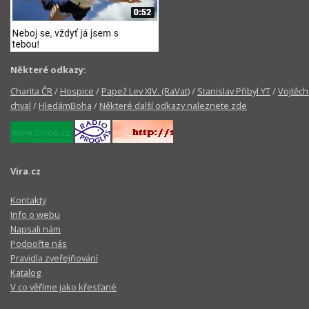
Některé odkazy:
Charita ČR
/
Hospice
/
Papež Lev XIV. (RaVat)
/
Stanislav Přibyl YT
/
Vojtěch
chval
/
HledámBoha
/
Některé další odkazy naleznete zde
Vira.cz
Kontakty
Info o webu
Napsali nám
Podpořte nás
Pravidla zveřejňování
Katalog
V co věříme jako křesťané