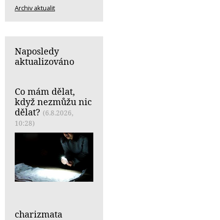
Archiv aktualit
Naposledy
aktualizováno
Co mám dělat,
když nezmůžu nic
dělat?
(6.8.2026,
10:28)
charizmata