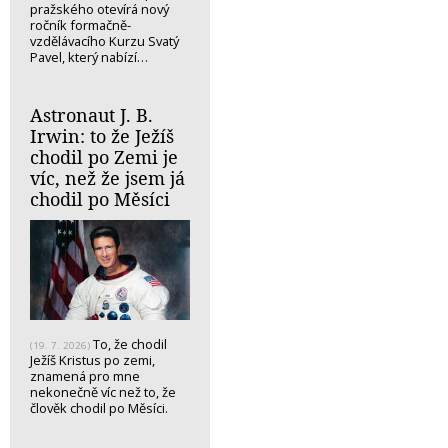
pražského otevírá nový
ročník formačně-
vzdělávacího Kurzu Svatý
Pavel, který nabízí…
Astronaut J. B.
Irwin: to že Ježíš
chodil po Zemi je
víc, než že jsem já
chodil po Měsíci
To, že chodil
(19. 7. 2026)
Ježíš Kristus po zemi,
znamená pro mne
nekonečně víc než to, že
člověk chodil po Měsíci.