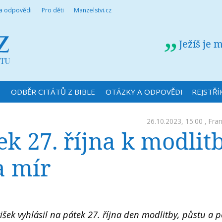
 a odpovědi
Pro děti
Manzelstvi.cz
Ježíš je 
N
ODBĚR CITÁTŮ Z BIBLE
OTÁZKY A ODPOVĚDI
REJSTŘÍ
26.10.2023, 15:00 ,
Fran
k 27. října k modlitb
a mír
išek vyhlásil na pátek 27. října den modlitby, půstu a 