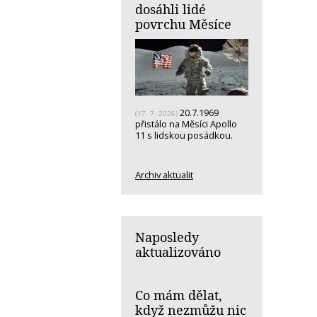
dosáhli lidé
povrchu Měsíce
20.7.1969
(17. 7. 2026)
přistálo na Měsíci Apollo
11 s lidskou posádkou.
Archiv aktualit
Naposledy
aktualizováno
Co mám dělat,
když nezmůžu nic