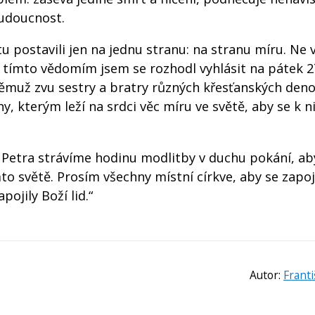
budoucnost.
tu postavili jen na jednu stranu: na stranu míru. Ne 
 tímto vědomím jsem se rozhodl vyhlásit na pátek 27
němuž zvu sestry a bratry různých křesťanských den
y, kterým leží na srdci věc míru ve světě, aby se k n
o Petra strávíme hodinu modlitby v duchu pokání, 
mto světě. Prosím všechny místní církve, aby se zapoj
ojily Boží lid.“
Autor:
Franti