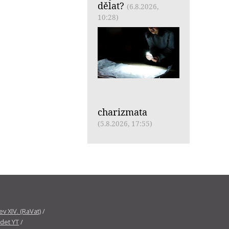
dělat?
(6.8.2026,
10:28)
charizmata
(5.8.2026, 17:55)
v XIV. (RaVat)
/
det YT
/