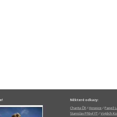
e!
Některé odkazy:
Charita ČR
/
Hospice
/
Papež Le
Stanislav Přibyl YT
/
Vojtěch Ko