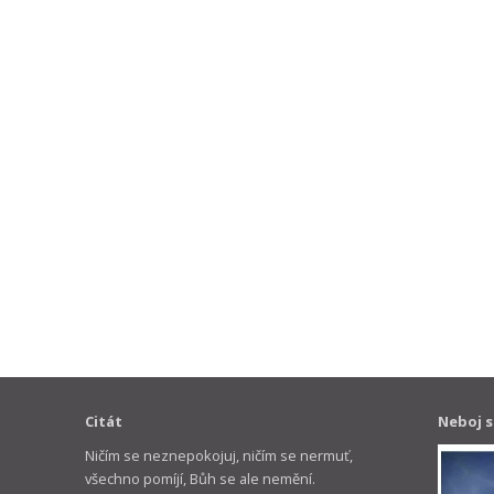
Citát
Neboj s
Ničím se neznepokojuj, ničím se nermuť,
všechno pomíjí, Bůh se ale nemění.