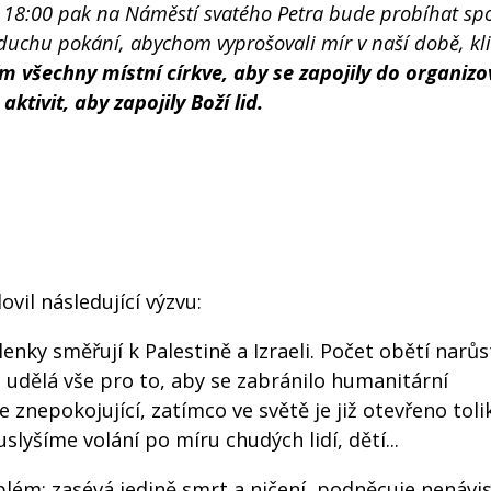
v 18:00 pak na Náměstí svatého Petra bude probíhat sp
duchu pokání, abychom vyprošovali mír v naší době, kl
m všechny místní církve, aby se zapojily do organizo
ktivit, aby zapojily Boží lid.
ovil následující výzvu:
lenky směřují k Palestině a Izraeli. Počet obětí narůs
se udělá vše pro to, aby se zabránilo humanitární
e znepokojující, zatímco ve světě je již otevřeno toli
lyšíme volání po míru chudých lidí, dětí...
blém: zasévá jedině smrt a ničení, podněcuje nenávist