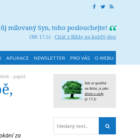
můj milovaný Syn, toho poslouchejte!
(Mt 17,5) -
Citát z Bible na každý den
K
APLIKACE
NEWSLETTER
PRO VÁS
O WEBU
tišek - papež
ě,
Kdo se spoléhá
na Boha, je jako
strom u vody
.
(Jr 17,5)
pokání za