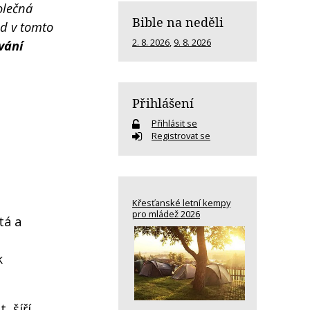
olečná
Bible na neděli
id v tomto
2. 8. 2026
,
9. 8. 2026
vání
Přihlášení
Přihlásit se
Registrovat se
Křesťanské letní kempy
pro mládež 2026
tá a
k
, šíří