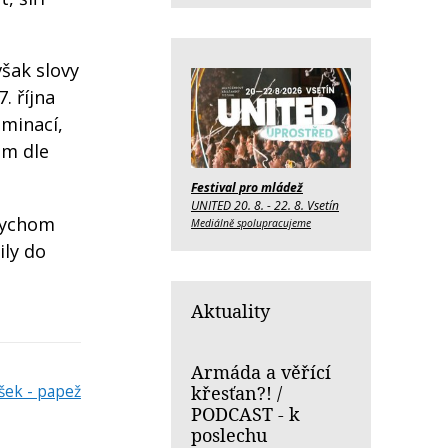
však slovy
. října
ominací,
im dle
Festival pro mládež
UNITED 20. 8. - 22. 8. Vsetín
abychom
Mediálně spolupracujeme
ily do
Aktuality
Armáda a věřící
šek - papež
křesťan?! /
PODCAST - k
poslechu