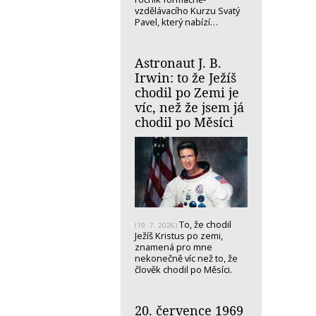
vzdělávacího Kurzu Svatý
Pavel, který nabízí…
Astronaut J. B.
Irwin: to že Ježíš
chodil po Zemi je
víc, než že jsem já
chodil po Měsíci
To, že chodil
(19. 7. 2026)
Ježíš Kristus po zemi,
znamená pro mne
nekonečně víc než to, že
člověk chodil po Měsíci.
20. července 1969