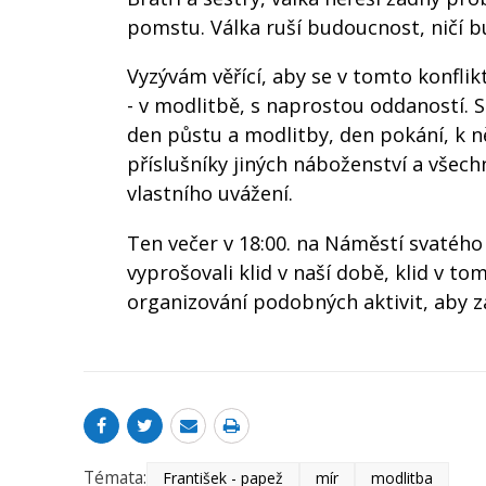
pomstu. Válka ruší budoucnost, ničí 
Vyzývám věřící, aby se v tomto konflik
- v modlitbě, s naprostou oddaností. S
den půstu a modlitby, den pokání, k 
příslušníky jiných náboženství a všechn
vlastního uvážení.
Ten večer v 18:00. na Náměstí svatéh
vyprošovali klid v naší době, klid v to
organizování podobných aktivit, aby zap
Témata:
František - papež
mír
modlitba