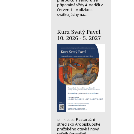
prarodičů a seniorů se
připomíná vždy 4. neděli v
červenci - v blízkosti
svátku Jáchyma…
Kurz Svatý Pavel
10. 2026 - 5. 2027
Pastorační
(21. 7. 2026)
středisko Arcibiskupství
pražského otevírá nový
ročník formačně-