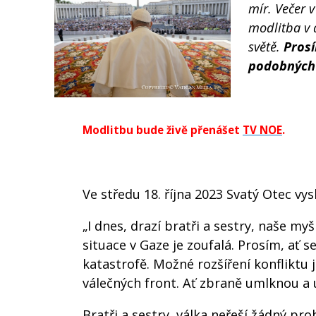
mír. Večer 
modlitba v 
světě.
Prosí
podobných a
Modlitbu bude živě přenášet
TV NOE
.
Ve středu 18. října 2023 Svatý Otec vysl
„I dnes, drazí bratři a sestry, naše myš
situace v Gaze je zoufalá. Prosím, ať 
katastrofě. Možné rozšíření konfliktu j
válečných front. Ať zbraně umlknou a us
Bratři a sestry, válka neřeší žádný pro