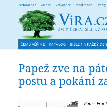
Pastorace.cz
Vánoce
Velikonoce
Modlitba.cz
Otázky
ČEMU VĚŘÍME
KATALOG
BIBLE NA KAŽDÝ DE
Papež zve na páte
postu a pokání z
Papež Frant