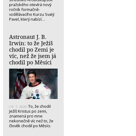
pražského otevírá nový
ročník formačně-
vzdělávacího Kurzu Svatý
Pavel, který nabízí…
Astronaut J. B.
Irwin: to že Ježíš
chodil po Zemi je
víc, než že jsem já
chodil po Měsíci
To, že chodil
(19. 7. 2026)
Ježíš Kristus po zemi,
znamená pro mne
nekonečně víc než to, že
člověk chodil po Měsíci.