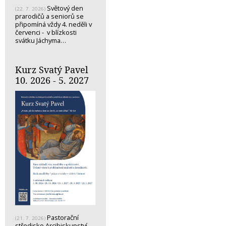
Světový den
(22. 7. 2026)
prarodičů a seniorů se
připomíná vždy 4. neděli v
červenci - v blízkosti
svátku Jáchyma…
Kurz Svatý Pavel
10. 2026 - 5. 2027
Pastorační
(21. 7. 2026)
středisko Arcibiskupství