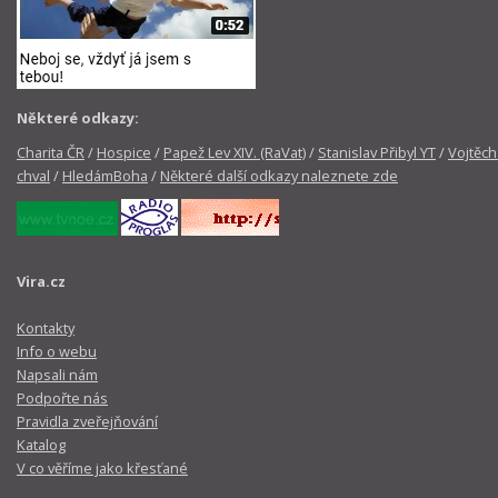
Některé odkazy:
Charita ČR
/
Hospice
/
Papež Lev XIV. (RaVat)
/
Stanislav Přibyl YT
/
Vojtěch
chval
/
HledámBoha
/
Některé další odkazy naleznete zde
Vira.cz
Kontakty
Info o webu
Napsali nám
Podpořte nás
Pravidla zveřejňování
Katalog
V co věříme jako křesťané