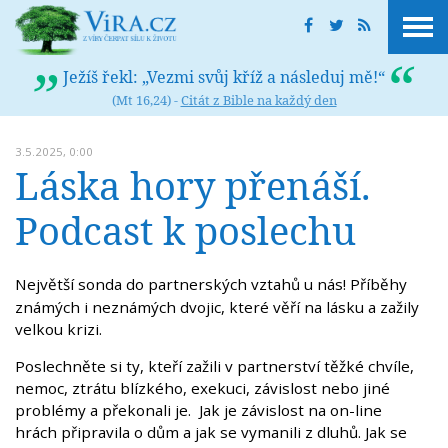
Ježíš řekl: „Vezmi svůj kříž a následuj mě!“
(Mt 16,24) -
Citát z Bible na každý den
3.5.2025, 0:00
Láska hory přenáší.
Podcast k poslechu
Největší sonda do partnerských vztahů u nás! Příběhy
známých i neznámých dvojic, které věří na lásku a zažily
velkou krizi.
Poslechněte si ty, kteří zažili v partnerství těžké chvíle,
nemoc, ztrátu blízkého, exekuci, závislost nebo jiné
problémy a překonali je. Jak je závislost na on-line
hrách připravila o dům a jak se vymanili z dluhů. Jak se