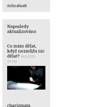
Archiv aktualit
Naposledy
aktualizováno
Co mám dělat,
když nezmůžu nic
dělat?
(6.8.2026,
10:28)
charizmata