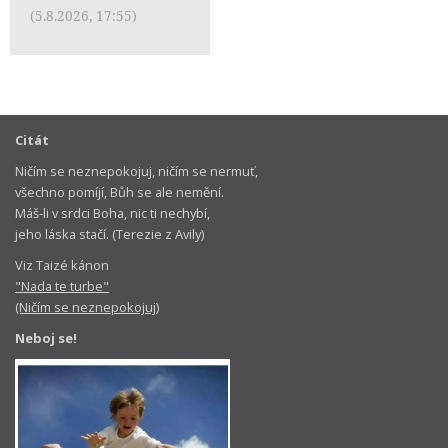
(5.8.2026, 17:55)
Citát
Ničím se neznepokojuj, ničím se nermuť,
všechno pomíjí, Bůh se ale nemění.
Máš-li v srdci Boha, nic ti nechybí,
jeho láska stačí. (Terezie z Avily)
Viz Taizé kánon
"Nada te turbe"
(Ničím se neznepokojuj)
Neboj se!