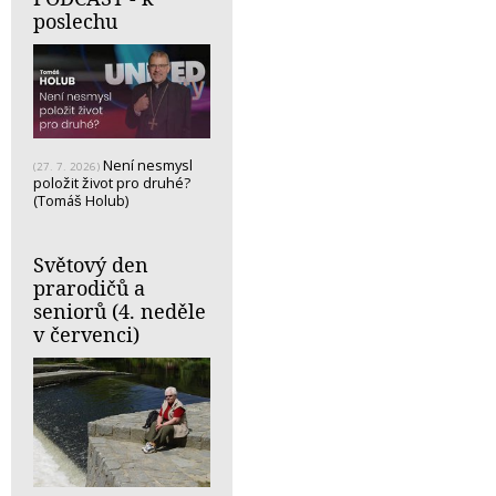
poslechu
Není nesmysl
(27. 7. 2026)
položit život pro druhé?
(Tomáš Holub)
Světový den
prarodičů a
seniorů (4. neděle
v červenci)