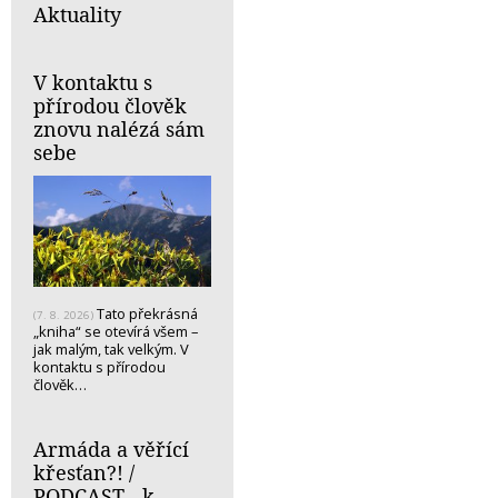
Aktuality
V kontaktu s
přírodou člověk
znovu nalézá sám
sebe
Tato překrásná
(7. 8. 2026)
„kniha“ se otevírá všem –
jak malým, tak velkým. V
kontaktu s přírodou
člověk…
Armáda a věřící
křesťan?! /
PODCAST - k