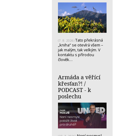
Tato překrásná
(7. 8. 2026)
„kniha“ se otevírá všem –
jak malým, tak velkým. V
kontaktu s přírodou
člověk…
Armáda a věřící
křesťan?! /
PODCAST - k
poslechu
Není nesmysl