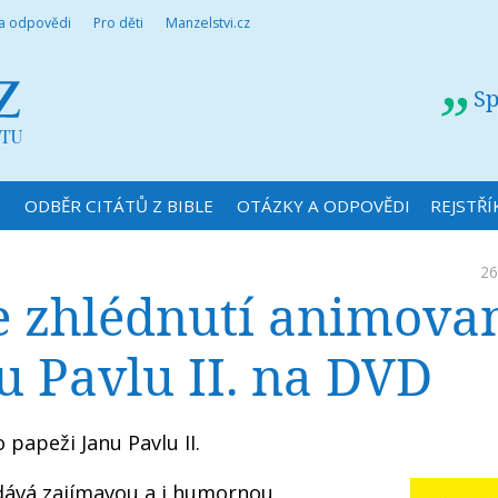
 a odpovědi
Pro děti
Manzelstvi.cz
Sp
N
ODBĚR CITÁTŮ Z BIBLE
OTÁZKY A ODPOVĚDI
REJSTŘÍ
26
 zhlédnutí animova
u Pavlu II. na DVD
papeži Janu Pavlu II.
dává zajímavou a i humornou