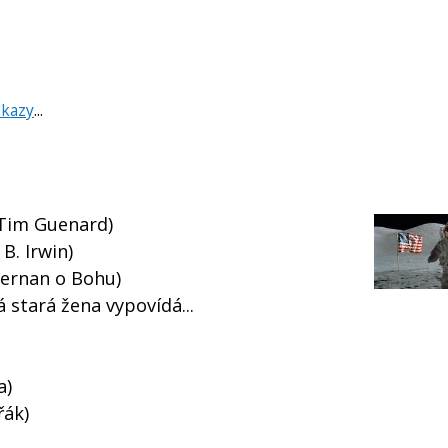
dkazy
...
Tim Guenard)
B. Irwin)
ernan o Bohu)
 stará žena vypovídá...
a)
řák)