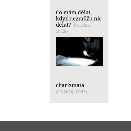
Co mám dělat,
když nezmůžu nic
dělat?
(6.8.2026,
10:28)
charizmata
(5.8.2026, 17:55)