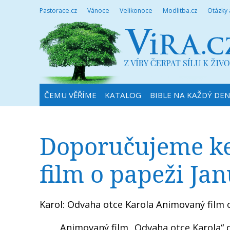
Pastorace.cz
Vánoce
Velikonoce
Modlitba.cz
Otázky
ČEMU VĚŘÍME
KATALOG
BIBLE NA KAŽDÝ DE
Doporučujeme ke
film o papeži Jan
Karol: Odvaha otce Karola Animovaný film o 
Animovaný film „Odvaha otce Karola“ 