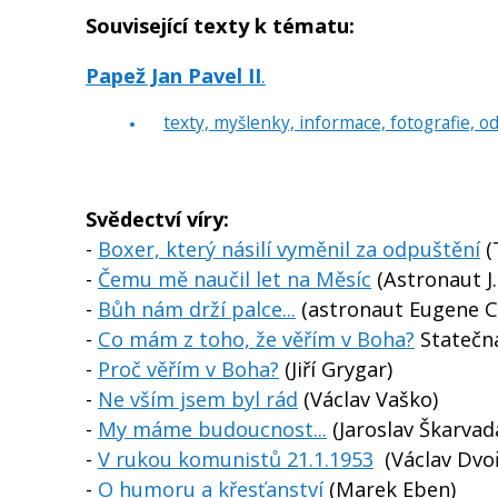
Související texty k tématu:
Papež Jan Pavel II
.
texty, myšlenky, informace, fotografie, o
Svědectví víry:
-
Boxer, který násilí vyměnil za odpuštění
(
-
Čemu mě naučil let na Měsíc
(Astronaut J. 
-
Bůh nám drží palce...
(astronaut Eugene C
-
Co mám z toho, že věřím v Boha?
Statečná
-
Proč věřím v Boha?
(Jiří Grygar)
-
Ne vším jsem byl rád
(Václav Vaško)
-
My máme budoucnost...
(Jaroslav Škarvad
-
V rukou komunistů 21.1.1953
(Václav Dvo
-
O humoru a křesťanství
(Marek Eben)