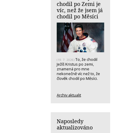
chodil po Zemi je
víc, než že jsem já
chodil po Měsíci
To, že chodil
(19. 7. 2026)
Ježíš Kristus po zemi,
znamená pro mne
nekonečně víc než to, že
člověk chodil po Měsíci.
Archiv aktualit
Naposledy
aktualizováno