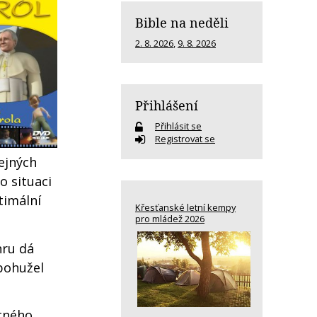
Bible na neděli
2. 8. 2026
,
9. 8. 2026
Přihlášení
Přihlásit se
Registrovat se
ejných
o situaci
timální
Křesťanské letní kempy
pro mládež 2026
nru dá
 bohužel
ácného