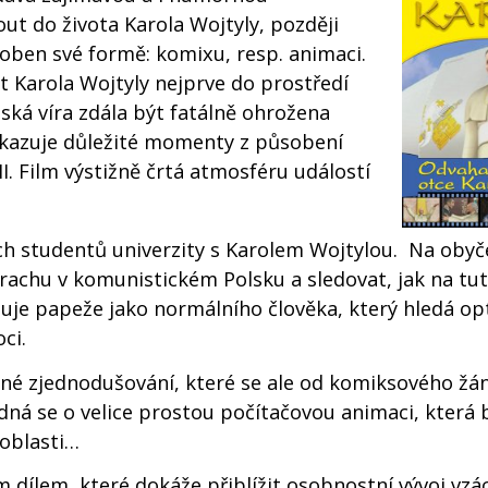
 do života Karola Wojtyly, později
soben své formě: komixu, resp. animaci.
 Karola Wojtyly nejprve do prostředí
ská víra zdála být fatálně ohrožena
ukazuje důležité momenty z působení
II. Film výstižně črtá atmosféru událostí
ých studentů univerzity s Karolem Wojtylou. Na obyč
trachu v komunistickém Polsku a sledovat, jak na tut
zuje papeže jako normálního člověka, který hledá op
ci.
šné zjednodušování, které se ale od komiksového žá
dná se o velice prostou počítačovou animaci, která
oblasti…
ým dílem, které dokáže přiblížit osobnostní vývoj vz