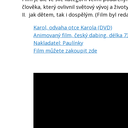
člověka, který ovlivnil světový vývoj a život
II. jak dětem, tak i dospělým. (Film byl reda
Karol, odvaha otce Karola (DVD)
Animovaný film, český dabing, délka 7
Nakladatel: Paulínky
Film můžete zakoupit zde