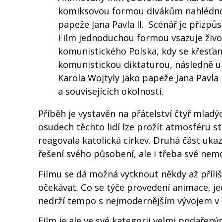
komiksovou formou divákům nahlédnout
papeže Jana Pavla II. Scénář je přizpů
Film jednoduchou formou vsazuje život
komunistického Polska, kdy se křesťan
komunistickou diktaturou, následně 
Karola Wojtyly jako papeže Jana Pavla 
a souvisejících okolností.
Příběh je vystavěn na přátelství čtyř mlad
osudech těchto lidí lze prožít atmosféru s
reagovala katolická církev. Druhá část uka
řešení svého působení, ale i třeba své nemo
Filmu se dá možná vytknout někdy až příli
očekávat. Co se týče provedení animace, je
nedrží tempo s nejmodernějším vývojem v 
Film je ale ve své kategorii velmi podařen