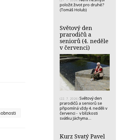
(27. 7. 2026)
položit život pro druhé?
(Tomáš Holub)
Světový den
prarodičů a
seniorů (4. neděle
v červenci)
Světový den
(22. 7. 2026)
prarodičů a seniorů se
připomíná vždy 4. neděli v
sobnosti
červenci - v blízkosti
svátku Jáchyma…
Kurz Svatý Pavel