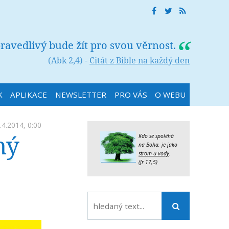
ravedlivý bude žít pro svou věrnost.
(Abk 2,4) -
Citát z Bible na každý den
K
APLIKACE
NEWSLETTER
PRO VÁS
O WEBU
.4.2014, 0:00
ný
Kdo se spoléhá
na Boha, je jako
strom u vody
.
(Jr 17,5)