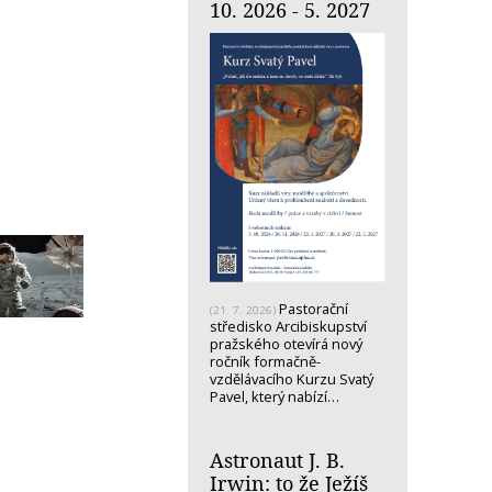
10. 2026 - 5. 2027
Pastorační
(21. 7. 2026)
středisko Arcibiskupství
pražského otevírá nový
ročník formačně-
vzdělávacího Kurzu Svatý
Pavel, který nabízí…
Astronaut J. B.
Irwin: to že Ježíš