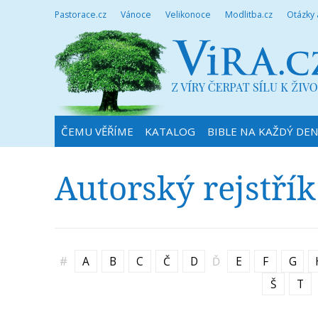
Pastorace.cz
Vánoce
Velikonoce
Modlitba.cz
Otázky
ČEMU VĚŘÍME
KATALOG
BIBLE NA KAŽDÝ DE
Autorský rejstřík
#
A
B
C
Č
D
Ď
E
F
G
Š
T