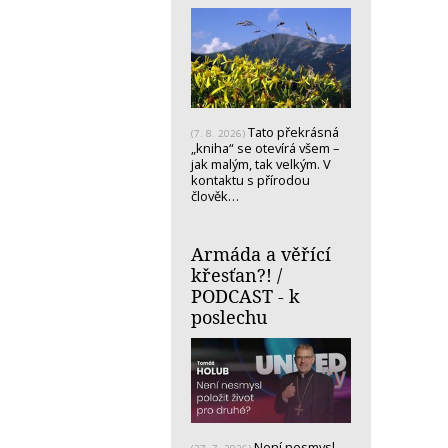
Tato překrásná
(7. 8. 2026)
„kniha“ se otevírá všem –
jak malým, tak velkým. V
kontaktu s přírodou
člověk…
Armáda a věřící
křesťan?! /
PODCAST - k
poslechu
Není nesmysl