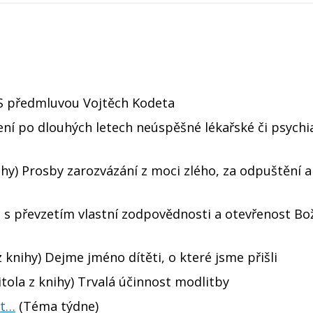
S předmluvou Vojtěch Kodeta
ení po dlouhých letech neúspěšné lékařské či psychi
ihy) Prosby zarozvázání z moci zlého, za odpuštění a
 s převzetím vlastní zodpovědnosti a otevřenost B
 knihy) Dejme jméno dítěti, o které jsme přišli
tola z knihy) Trvalá účinnost modlitby
at…
(Téma týdne)