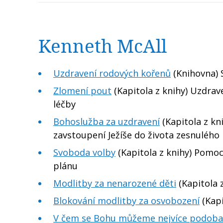
Kenneth McAll
Uzdravení rodových kořenů
(Knihovna) 
Zlomení pout
(Kapitola z knihy) Uzdrav
léčby
Bohoslužba za uzdravení
(Kapitola z kn
zavstoupení Ježíše do života zesnulého
Svoboda volby
(Kapitola z knihy) Pomoc
plánu
Modlitby za nenarozené děti
(Kapitola z
Blokování modlitby za osvobození
(Kapi
V čem se Bohu můžeme nejvíce podob