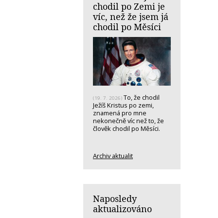
chodil po Zemi je
víc, než že jsem já
chodil po Měsíci
To, že chodil
(19. 7. 2026)
Ježíš Kristus po zemi,
znamená pro mne
nekonečně víc než to, že
člověk chodil po Měsíci.
Archiv aktualit
Naposledy
aktualizováno