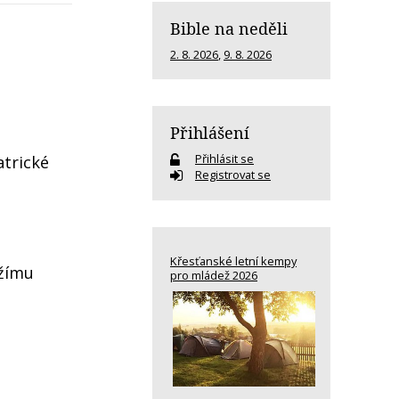
Bible na neděli
2. 8. 2026
,
9. 8. 2026
Přihlášení
Přihlásit se
atrické
Registrovat se
Křesťanské letní kempy
ožímu
pro mládež 2026