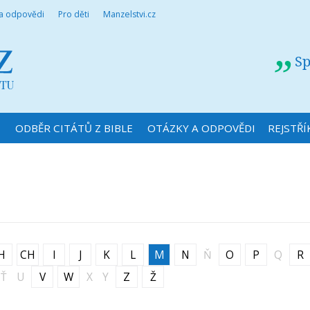
 a odpovědi
Pro děti
Manzelstvi.cz
Sp
N
ODBĚR CITÁTŮ Z BIBLE
OTÁZKY A ODPOVĚDI
REJSTŘÍ
H
CH
I
J
K
L
M
N
Ň
O
P
Q
R
Ť
U
V
W
X
Y
Z
Ž