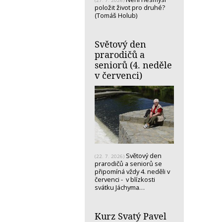
(27. 7. 2026)
položit život pro druhé?
(Tomáš Holub)
Světový den
prarodičů a
seniorů (4. neděle
v červenci)
Světový den
(22. 7. 2026)
prarodičů a seniorů se
připomíná vždy 4. neděli v
červenci - v blízkosti
svátku Jáchyma…
Kurz Svatý Pavel