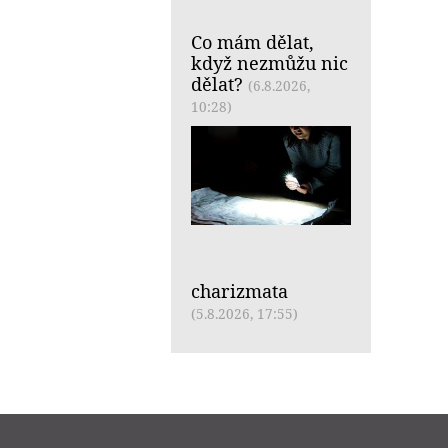
Co mám dělat,
když nezmůžu nic
dělat?
(6.8.2026,
10:28)
charizmata
(5.8.2026, 17:55)