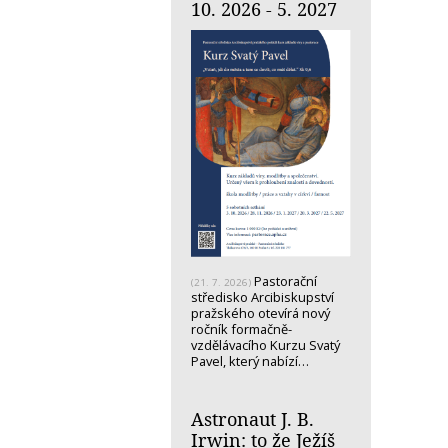
10. 2026 - 5. 2027
Pastorační
(21. 7. 2026)
středisko Arcibiskupství
pražského otevírá nový
ročník formačně-
vzdělávacího Kurzu Svatý
Pavel, který nabízí…
Astronaut J. B.
Irwin: to že Ježíš