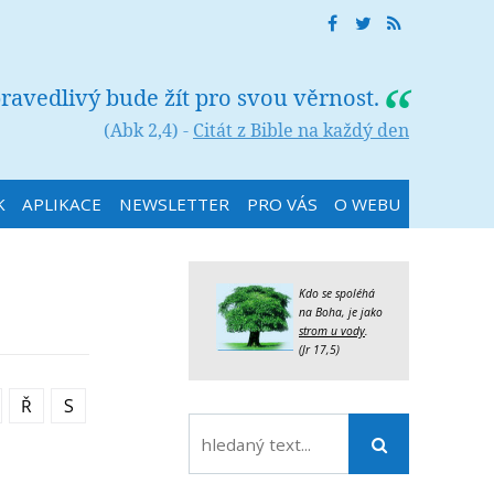
ravedlivý bude žít pro svou věrnost.
(Abk 2,4) -
Citát z Bible na každý den
K
APLIKACE
NEWSLETTER
PRO VÁS
O WEBU
Kdo se spoléhá
na Boha, je jako
strom u vody
.
(Jr 17,5)
Ř
S