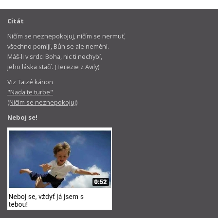
Citát
Ničím se neznepokojuj, ničím se nermuť,
všechno pomíjí, Bůh se ale nemění.
Máš-li v srdci Boha, nic ti nechybí,
jeho láska stačí. (Terezie z Avily)
Viz Taizé kánon
"Nada te turbe"
(Ničím se neznepokojuj)
Neboj se!