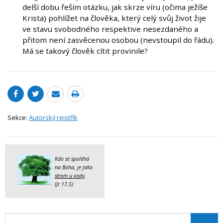
delší dobu řeším otázku, jak skrze víru (očima ježíše
Krista) pohlížet na člověka, který celý svůj život žije
ve stavu svobodného respektive nesezdaného a
přitom není zasvěcenou osobou (nevstoupil do řádu).
Má se takový člověk cítit provinile?
Sekce:
Autorský rejstřík
Kdo se spoléhá
na Boha, je jako
strom u vody
.
(Jr 17,5)