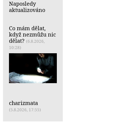
Naposledy
aktualizováno
Co mám dělat,
když nezmůžu nic
dělat?
(6.8.2026,
10:28)
charizmata
(5.8.2026, 17:55)