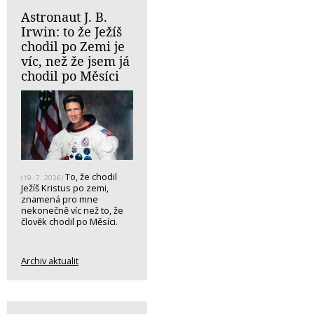
Astronaut J. B.
Irwin: to že Ježíš
chodil po Zemi je
víc, než že jsem já
chodil po Měsíci
To, že chodil
(19. 7. 2026)
Ježíš Kristus po zemi,
znamená pro mne
nekonečně víc než to, že
člověk chodil po Měsíci.
Archiv aktualit