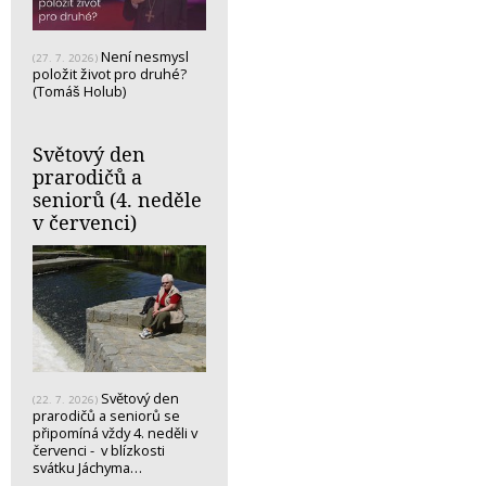
Není nesmysl
(27. 7. 2026)
položit život pro druhé?
(Tomáš Holub)
Světový den
prarodičů a
seniorů (4. neděle
v červenci)
Světový den
(22. 7. 2026)
prarodičů a seniorů se
připomíná vždy 4. neděli v
červenci - v blízkosti
svátku Jáchyma…