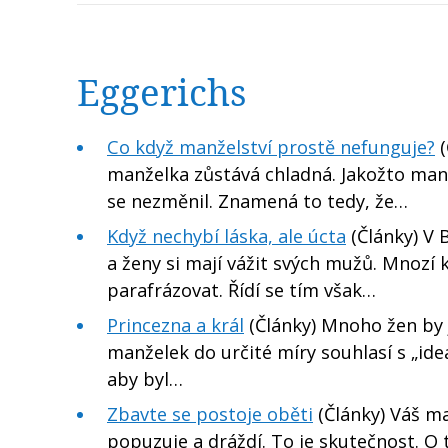
Eggerichs
Co když manželství prostě nefunguje?
(
manželka zůstává chladná. Jakožto manžel
se nezměnil. Znamená to tedy, že…
Když nechybí láska, ale úcta
(Články) V B
a ženy si mají vážit svých mužů. Mnozí
parafrázovat. Řídí se tím však…
Princezna a král
(Články) Mnoho žen by j
manželek do určité míry souhlasí s „ide
aby byl…
Zbavte se postoje oběti
(Články) Váš ma
popuzuje a dráždí. To je skutečnost. O