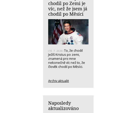
chodil po Zemi je
víc, než že jsem já
chodil po Měsíci
To, že chodil
(19. 7. 2026)
Ježíš Kristus po zemi,
znamená pro mne
nekonečně víc než to, že
člověk chodil po Měsíci.
Archiv aktualit
Naposledy
aktualizováno