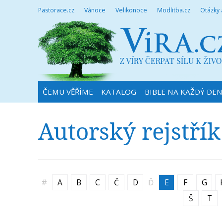
Pastorace.cz
Vánoce
Velikonoce
Modlitba.cz
Otázky
ČEMU VĚŘÍME
KATALOG
BIBLE NA KAŽDÝ DE
Autorský rejstřík
#
A
B
C
Č
D
Ď
E
F
G
Š
T