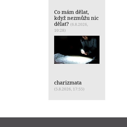
Co mám dělat,
když nezmůžu nic
dělat?
(6.8.2026,
10:28)
charizmata
(5.8.2026, 17:55)