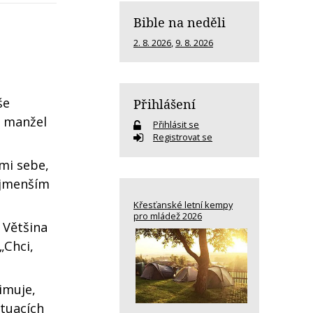
Bible na neděli
2. 8. 2026
,
9. 8. 2026
še
Přihlášení
š manžel
Přihlásit se
Registrovat se
ami sebe,
nejmenším
Křesťanské letní kempy
pro mládež 2026
 Většina
„Chci,
imuje,
ituacích