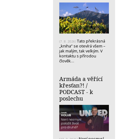
Tato překrásná
(7. 8. 2026)
„kniha“ se otevírá všem –
jak malým, tak velkým. V
kontaktu s přírodou
člověk…
Armáda a věřící
křesťan?! /
PODCAST - k
poslechu
Není nesmysl