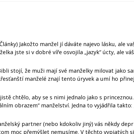
Články) Jakožto manžel jí dáváte najevo lásku, ale va
ka jste si v dobré víře osvojila „jazyk“ úcty, ale vá
ibli stojí, že muži mají své manželky milovat jako s
 křesťanští manželé znají tento úryvek a umí ho při
istě chtělo, aby se s nimi jednalo jako s princeznou.
álním obrazem“ manželství. Jedna to vyjádřila takto: 
nželský partner (nebo kdokoliv jiný) vás někdy depr
 tom moc přemýšlet nemusíme. V těchto vypjatých s