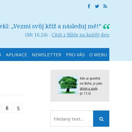
řekl: „Vezmi svůj kříž a následuj mě!“
(Mt 16,24) -
Citát z Bible na každý den
K
APLIKACE
NEWSLETTER
PRO VÁS
O WEBU
Kdo se spoléhá
na Boha, je jako
strom u vody
.
(Jr 17,5)
Ř
S