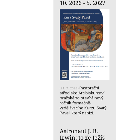
10. 2026 - 5. 2027
Pastorační
(21. 7. 2026)
středisko Arcibiskupství
pražského otevírá nový
ročník formačně-
vzdělávacího Kurzu Svatý
Pavel, který nabízí…
Astronaut J. B.
Irwin: to že Ježíš