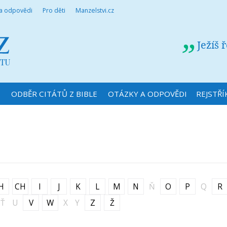
 a odpovědi
Pro děti
Manzelstvi.cz
Ježíš 
N
ODBĚR CITÁTŮ Z BIBLE
OTÁZKY A ODPOVĚDI
REJSTŘÍ
H
CH
I
J
K
L
M
N
Ň
O
P
Q
R
Ť
U
V
W
X
Y
Z
Ž