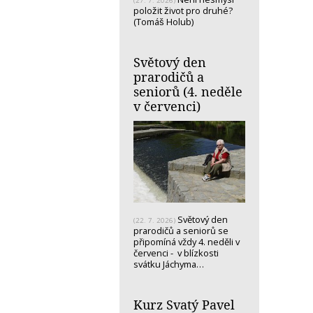
(27. 7. 2026)
položit život pro druhé?
(Tomáš Holub)
Světový den
prarodičů a
seniorů (4. neděle
v červenci)
Světový den
(22. 7. 2026)
prarodičů a seniorů se
připomíná vždy 4. neděli v
červenci - v blízkosti
svátku Jáchyma…
Kurz Svatý Pavel