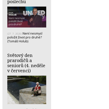
poslechu
Není nesmysl
(27. 7. 2026)
položit život pro druhé?
(Tomáš Holub)
Světový den
prarodičů a
seniorů (4. neděle
v červenci)