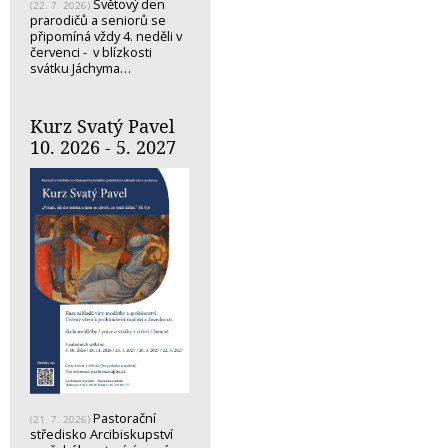
Světový den
(22. 7. 2026)
prarodičů a seniorů se
připomíná vždy 4. neděli v
červenci - v blízkosti
svátku Jáchyma…
Kurz Svatý Pavel
10. 2026 - 5. 2027
Pastorační
(21. 7. 2026)
středisko Arcibiskupství