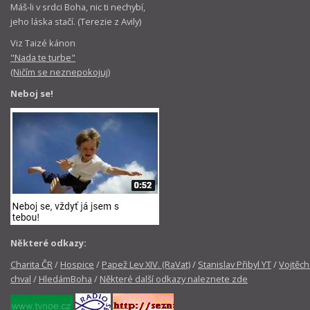
Máš-li v srdci Boha, nic ti nechybí,
jeho láska stačí. (Terezie z Avily)
Viz Taizé kánon
"Nada te turbe"
(Ničím se neznepokojuj)
Neboj se!
Některé odkazy:
Charita ČR
/
Hospice
/
Papež Lev XIV. (RaVat)
/
Stanislav Přibyl YT
/
Vojtěch
chval
/
HledámBoha
/
Některé další odkazy naleznete zde