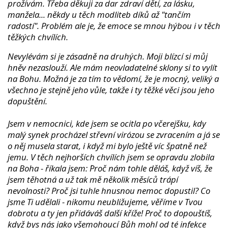
prožívám. Třeba děkuji za dar zdraví dětí, za lásku,
manžela... někdy u těch modliteb díků až "tančím
radostí". Problém ale je, že emoce se mnou hýbou i v těch
těžkých chvílích.
Nevylévám si je zásadně na druhých. Moji blízcí si můj
hněv nezaslouží. Ale mám neovladatelné sklony si to vylít
na Bohu. Možná je za tím to vědomí, že je mocný, veliký a
všechno je stejně jeho vůle, takže i ty těžké věci jsou jeho
dopuštění.
Jsem v nemocnici, kde jsem se ocitla po včerejšku, kdy
malý synek procházel střevní virózou se zvracením a já se
o něj musela starat, i když mi bylo ještě víc špatně než
jemu. V těch nejhorších chvílích jsem se opravdu zlobila
na Boha - říkala jsem: ´Proč nám tohle děláš, když víš, že
jsem těhotná a už tak mě několik měsíců trápí
nevolnosti? Proč jsi tuhle hnusnou nemoc dopustil? Co
jsme Ti udělali - nikomu neubližujeme, věříme v Tvou
dobrotu a ty jen přidáváš další kříže! Proč to dopouštíš,
když bys nás jako všemohoucí Bůh mohl od té infekce