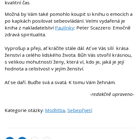
kvalitní čas.
Možná by Vám také pomohlo koupit si knihu o emocích a
po kapkách posilovat sebeovládání. Velmi vydařená je
kniha z nakladatelství
Paulínky
: Peter Scazzero: Emočně
zdravá spiritualita.
Vyprošuji a přeji, ať kráčíte stále dál. Ať ve Vás
sílí
krása
ženství a celého lidského života. Bůh Vás stvořil krásnou,
s velikou mohutností ženy, která ví, kdo je, jaká je její
hodnota a celistvost v jejím ženství.
Ať se daří. Buďte svá a svatá. K tomu Vám žehnám.
-redakčně upraveno-
Kategorie otázky:
Modlitba
,
Sebepřijetí