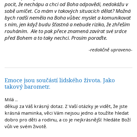
pocit, že nechápu a chci od Boha odpovědi, nedokážu v
sobě umlčet. Co mám v takových situacích dělat? Možná
bych radši neměla na Boha vůbec myslet a komunikovat
s ním, jen když budu šťastná a nebude riziko, že zhřeším
rouháním. Ale to pak přece znamená zavírat své srdce
před Bohem a to taky nechci. Prosím poraďte.
-redakčně upraveno-
Emoce jsou součástí lidského života. Jako
takový barometr.
Milá ...
děkuji za Váš krásný dotaz. Z Vaší otázky je vidět, že jste
krásná maminka, věci Vám nejsou jedno a toužíte hledat
dobro pro děti a rodinu, a co je nejkrásnější: hledáte Boží
vůli ve svém životě.