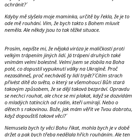
ochránit?´
Kdyby mě slyšela moje maminka, určitě by řekla, že je to
ode mě rouhání. Vím, že bych takto s Bohem mluvit
neměla. Ale někdy jsou to tak těžké situace.
Prosím, nepište mi, že nějaká viróza je maličkostí proti
velkým trápením jiných lidí. Já trápení druhých také
vnímám velmi bolestně. Velmi jsem se zlobila na Boha
poté, co dopustil vypuknutí války na Ukrajině. ´Proč
nezasáhneš, proč necháváš ty lidí trpět?´ Cítím strach
přivést dítě do světa, o který se všemohoucí Bůh stará
takovým způsobem, že se dějí taková bezpráví. Opravdu
se nechci rouhat, ale chce se mi plakat, když se dozvídám
o mladých tatíncích od rodin, kteří umírají. Nebo o
dětech s rakovinou. ´Bože, jak mám věřit ve Tvou dobrotu,
když dopouštíš takové věci?´
Nemusela bych ty věci Bohu říkat, mohla bych je v době
držet a pak bych třeba nedělala hřích rouháním. Ale ten