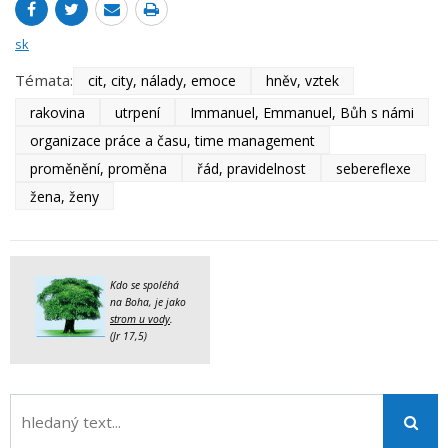
sk
Témata:
cit, city, nálady, emoce
hněv, vztek
rakovina
utrpení
Immanuel, Emmanuel, Bůh s námi
organizace práce a času, time management
proměnění, proměna
řád, pravidelnost
sebereflexe
žena, ženy
Kdo se spoléhá
na Boha, je jako
strom u vody
.
(Jr 17,5)