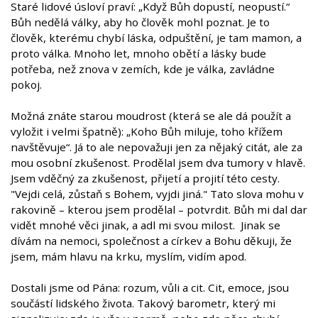
Staré lidové úsloví praví: „Když Bůh dopustí, neopustí.“
Bůh nedělá války, aby ho člověk mohl poznat. Je to
člověk, kterému chybí láska, odpuštění, je tam mamon, a
proto válka. Mnoho let, mnoho obětí a lásky bude
potřeba, než znova v zemích, kde je válka, zavládne
pokoj.
Možná znáte starou moudrost (která se ale dá použít a
vyložit i velmi špatně): „Koho Bůh miluje, toho křížem
navštěvuje“. Já to ale nepovažuji jen za nějaký citát, ale za
mou osobní zkušenost. Prodělal jsem dva tumory v hlavě.
Jsem vděčný za zkušenost, přijetí a projití této cesty.
"Vejdi celá, zůstaň s Bohem, vyjdi jiná." Tato slova mohu v
rakovině – kterou jsem prodělal – potvrdit. Bůh mi dal dar
vidět mnohé věci jinak, a adl mi svou milost. Jinak se
dívám na nemoci, společnost a církev a Bohu děkuji, že
jsem, mám hlavu na krku, myslím, vidím apod.
Dostali jsme od Pána: rozum, vůli a cit. Cit, emoce, jsou
součástí lidského života. Takový barometr, který mi