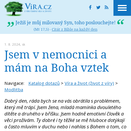
Ježíš je můj milovaný Syn, toho poslouchejte!
(Mt 17,5) -
Citát z Bible na každý den
1. 8. 2024,
sk
Jsem v nemocnici a
mám na Boha vztek
Navigace:
Katalog dotazů
>
Víra a život (život z víry)
>
Modlitba
Dobrý den, ráda bych se na vás obrátila s problémem,
který mě trápí. Jsem žena, mladá maminka dvouletého
dítěte a druhého v bříšku. Jsem hodně emotivní člověk a
věci prožívám. Ty dobré i ty těžké se mě hluboce dotýkají
a často mluvím v duchu nebo i nahlas s Bohem o tom, co