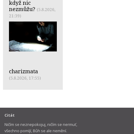
když nic
nezmůžu?
(5.8.2026,
21:39)
charizmata
(5.8.2026, 17:55)
Citát
Ničím se neznepokojuj, ničím se nermuť,
všechno pomíjí, Bůh se ale nemění.