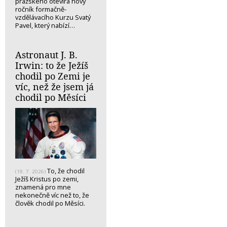
pražského otevírá nový
ročník formačně-
vzdělávacího Kurzu Svatý
Pavel, který nabízí…
Astronaut J. B.
Irwin: to že Ježíš
chodil po Zemi je
víc, než že jsem já
chodil po Měsíci
To, že chodil
(19. 7. 2026)
Ježíš Kristus po zemi,
znamená pro mne
nekonečně víc než to, že
člověk chodil po Měsíci.