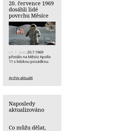
20. července 1969
dosáhli lidé
povrchu Měsíce
20.7.1969
(17. 7. 2026)
přistálo na Měsíci Apollo
11 s lidskou posádkou.
Archiv aktualit
Naposledy
aktualizováno
Co můžu dělat,