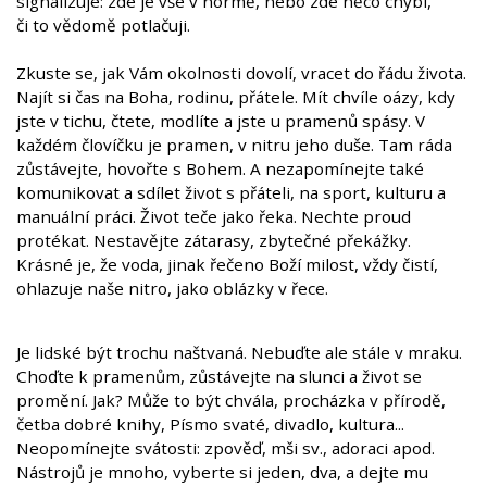
signalizuje: zde je vše v normě, nebo zde něco chybí,
či to vědomě potlačuji.
Zkuste se, jak Vám okolnosti dovolí, vracet do řádu života.
Najít si čas na Boha, rodinu, přátele. Mít chvíle oázy, kdy
jste v tichu, čtete, modlíte a jste u pramenů spásy. V
každém človíčku je pramen, v nitru jeho duše. Tam ráda
zůstávejte, hovořte s Bohem. A nezapomínejte také
komunikovat a sdílet život s přáteli, na sport, kulturu a
manuální práci. Život teče jako řeka. Nechte proud
protékat. Nestavějte zátarasy, zbytečné překážky.
Krásné je, že voda, jinak řečeno Boží milost, vždy čistí,
ohlazuje naše nitro, jako oblázky v řece.
Je lidské být trochu naštvaná. Nebuďte ale stále v mraku.
Choďte k pramenům, zůstávejte na slunci a život se
promění. Jak? Může to být chvála, procházka v přírodě,
četba dobré knihy, Písmo svaté, divadlo, kultura...
Neopomínejte svátosti: zpověď, mši sv., adoraci apod.
Nástrojů je mnoho, vyberte si jeden, dva, a dejte mu