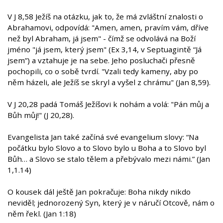
V J 8,58 Ježíš na otázku, jak to, že má zvláštní znalosti o
Abrahamovi, odpovídá: "Amen, amen, pravím vám, dříve
než byl Abraham, já jsem" - čímž se odvolává na Boží
jméno "já jsem, který jsem" (Ex 3,14, v Septuagintě “Já
jsem”) a vztahuje je na sebe. Jeho posluchači přesně
pochopili, co o sobě tvrdí. "Vzali tedy kameny, aby po
něm házeli, ale Ježíš se skryl a vyšel z chrámu" (Jan 8,59).
V J 20,28 padá Tomáš Ježíšovi k nohám a volá: "Pán můj a
Bůh můj!" (J 20,28).
Evangelista Jan také začíná své evangelium slovy: “Na
počátku bylo Slovo a to Slovo bylo u Boha a to Slovo byl
Bůh… a Slovo se stalo tělem a přebývalo mezi námi.” (Jan
1,1.14)
O kousek dál ještě Jan pokračuje: Boha nikdy nikdo
neviděl; jednorozený Syn, který je v náručí Otcově, nám o
něm řekl. (Jan 1:18)