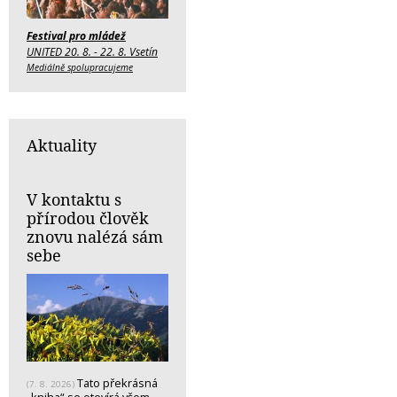
Festival pro mládež
UNITED 20. 8. - 22. 8. Vsetín
Mediálně spolupracujeme
Aktuality
V kontaktu s
přírodou člověk
znovu nalézá sám
sebe
Tato překrásná
(7. 8. 2026)