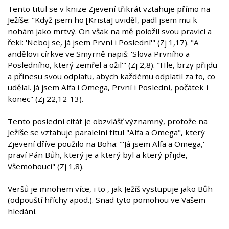
Tento titul se v knize Zjevení třikrát vztahuje přímo na
Ježíše: "Když jsem ho [Krista] uviděl, padl jsem mu k
nohám jako mrtvý. On však na mě položil svou pravici a
řekl: 'Neboj se, já jsem První i Poslední'" (Zj 1,17). "A
andělovi církve ve Smyrně napiš: 'Slova Prvního a
Posledního, který zemřel a ožil'" (Zj 2,8). "Hle, brzy přijdu
a přinesu svou odplatu, abych každému odplatil za to, co
udělal. Já jsem Alfa i Omega, První i Poslední, počátek i
konec" (Zj 22,12-13).
Tento poslední citát je obzvlášť významný, protože na
Ježíše se vztahuje paralelní titul "Alfa a Omega", který
Zjevení dříve použilo na Boha: "'Já jsem Alfa a Omega,'
praví Pán Bůh, který je a který byl a který přijde,
Všemohoucí" (Zj 1,8).
Veršů je mnohem více, i to , jak Ježíš vystupuje jako Bůh
(odpouští hříchy apod.). Snad tyto pomohou ve Vašem
hledání.