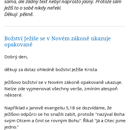
sama, ale žádný text nebyl naprosto jasný. Protože sám
Ježíš to o sobě nikdy neřekl.
Děkuji pěkně.
Božství Ježíše se v Novém zákoně ukazuje
opakovaně
Dobrý den,
děkuji za dotaz ohledně božství Ježíše Krista.
Ježíšovo božství se v Novém zákoně opakovaně ukazuje.
Nelze zde vyjmenovat všechny verše, zmíním alespoň
některé.
Například v Janově evangeliu 5,18 se dozvídáme, že
Ježíšovi odpůrci se ho snažili zabít, protože "nazýval Boha
svým Otcem a činil se rovným Bohu". Říkal: “Já a Otec jsme
jedno.”