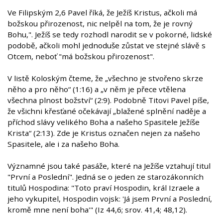
Ve Filipským 2,6 Pavel říká, že Ježíš Kristus, ačkoli má
božskou přirozenost, nic nelpěl na tom, že je rovný
Bohu,". Ježíš se tedy rozhodl narodit se v pokorné, lidské
podobě, ačkoli mohl jednoduše zůstat ve stejné slávě s
Otcem, neboť "má božskou přirozenost".
V listě Koloským čteme, že „všechno je stvořeno skrze
něho a pro něho“ (1:16) a „v něm je přece vtělena
všechna plnost božství“ (2:9). Podobně Titovi Pavel píše,
že všichni křesťané očekávají „blažené splnění naděje a
příchod slávy velikého Boha a našeho Spasitele Ježíše
Krista“ (2:13). Zde je Kristus označen nejen za našeho
Spasitele, ale i za našeho Boha.
Významné jsou také pasáže, které na Ježíše vztahují titul
"První a Poslední". Jedná se o jeden ze starozákonních
titulů Hospodina: "Toto praví Hospodin, král Izraele a
jeho vykupitel, Hospodin vojsk: 'Já jsem První a Poslední,
kromě mne není boha'" (Iz 44,6; srov. 41,4; 48,12).