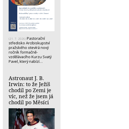
Pastorační
(21. 7. 2026)
středisko Arcibiskupství
pražského otevírá nový
ročník formačně-
vzdělávacího Kurzu Svatý
Pavel, který nabízí…
Astronaut J. B.
Irwin: to že Ježíš
chodil po Zemi je
víc, než že jsem já
chodil po Měsíci