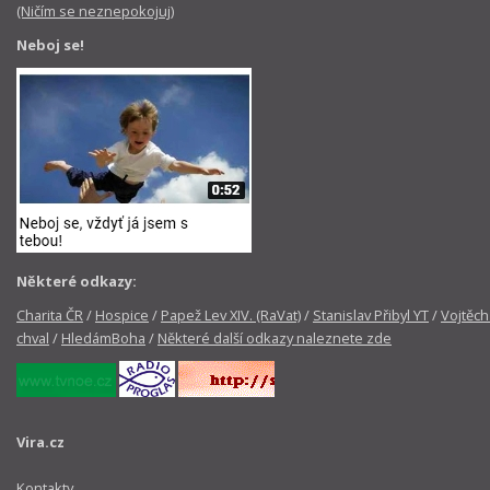
(Ničím se neznepokojuj)
Neboj se!
Některé odkazy:
Charita ČR
/
Hospice
/
Papež Lev XIV. (RaVat)
/
Stanislav Přibyl YT
/
Vojtěch
chval
/
HledámBoha
/
Některé další odkazy naleznete zde
Vira.cz
Kontakty