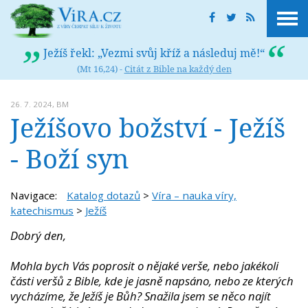
Ježíš řekl: „Vezmi svůj kříž a následuj mě!“
(Mt 16,24) -
Citát z Bible na každý den
26. 7. 2024,
BM
Ježíšovo božství - Ježíš
- Boží syn
Navigace:
Katalog dotazů
>
Víra – nauka víry,
katechismus
>
Ježíš
Dobrý den,
Mohla bych Vás poprosit o nějaké verše, nebo jakékoli
části veršů z Bible, kde je jasně napsáno, nebo ze kterých
vycházíme, že Ježíš je Bůh? Snažila jsem se něco najít