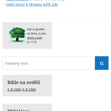
-
Další texty k tématu Ježíš zde
Kdo se spoléhá
na Boha, je jako
strom u vody
.
(Jr 17,5)
Bible na neděli
2. 8. 2026
,
9. 8. 2026