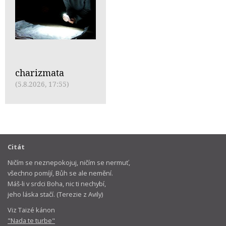
charizmata
(5.8.2026, 17:55)
Citát
Ničím se neznepokojuj, ničím se nermuť,
všechno pomíjí, Bůh se ale nemění.
Máš-li v srdci Boha, nic ti nechybí,
jeho láska stačí. (Terezie z Avily)
Viz Taizé kánon
"Nada te turbe"