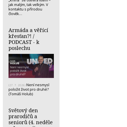
„kniha“ se otevírá všem –
jak malým, tak velkým. V
kontaktu s přírodou
člověk…
Armáda a věřící
křesťan?! /
PODCAST - k
poslechu
Není nesmysl
(27. 7. 2026)
položit život pro druhé?
(Tomáš Holub)
Světový den
prarodičů a
seniorů (4. neděle