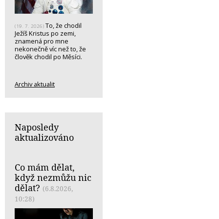
To, že chodil
(19. 7. 2026)
Ježíš Kristus po zemi,
znamená pro mne
nekonečně víc než to, že
člověk chodil po Měsíci.
Archiv aktualit
Naposledy
aktualizováno
Co mám dělat,
když nezmůžu nic
dělat?
(6.8.2026,
10:28)