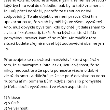
vašeho vztahu. Osobně si však myslím, že nemáš pravdu -
když bych to vzal do důsledku, pak by to totiž znamenalo,
že Tvůj přítel nehřešil, protože za tu situaci nebyl
zodpovědný. To ale objektivně není pravda. Chci tím
upozornit na to, že vztah by měl být ve všem "vyvážený".
Ano, muž obvykle bývá ten, kdo by chtěl jít dále (znám to
z vlastní zkušenosti), takže žena bývá ta, která hlídá
pomyslnou hranici, kam až se může. Ale zvlášť v této
situaci budete zřejmě muset být zodpovědní oba, ne jen
Ty.
Připravujete se na svátost manželství, která spočívá v
tom, že si navzájem slíbíte lásku, úctu a věrnost, že se
nikdy neopustíte a že spolu ponesete všechno dobré i
zlé až do smrti. A důležité je, že se poté odvoláte na Boha:
"K tomu ať mi pomáhá Bůh". Když si ten slib promyslíte,
je třeba docílit vyváženosti ve všech aspektech:
1) V lásce
2) V úctě
3) Ve věrnosti