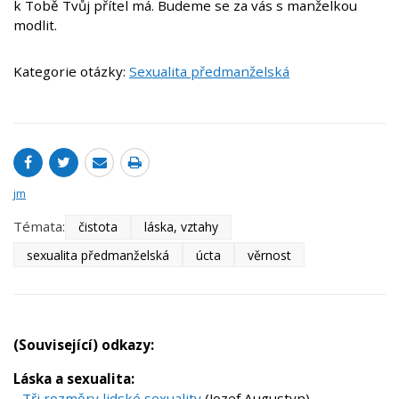
k Tobě Tvůj přítel má. Budeme se za vás s manželkou
modlit.
Kategorie otázky:
Sexualita předmanželská
jm
Témata:
čistota
láska, vztahy
sexualita předmanželská
úcta
věrnost
(Související) odkazy:
Láska a sexualita:
-
Tři rozměry lidské sexuality
(Jozef Augustyn)