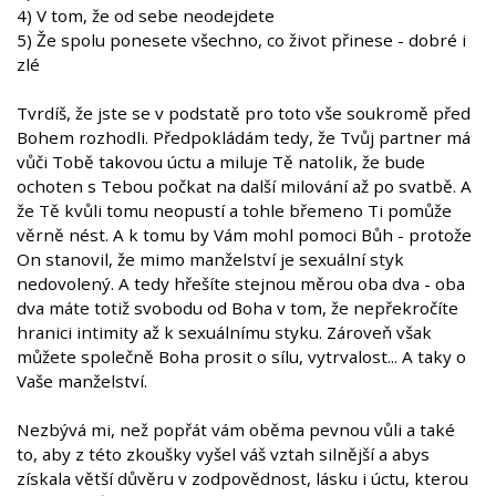
4) V tom, že od sebe neodejdete
5) Že spolu ponesete všechno, co život přinese - dobré i
zlé
Tvrdíš, že jste se v podstatě pro toto vše soukromě před
Bohem rozhodli. Předpokládám tedy, že Tvůj partner má
vůči Tobě takovou úctu a miluje Tě natolik, že bude
ochoten s Tebou počkat na další milování až po svatbě. A
že Tě kvůli tomu neopustí a tohle břemeno Ti pomůže
věrně nést. A k tomu by Vám mohl pomoci Bůh - protože
On stanovil, že mimo manželství je sexuální styk
nedovolený. A tedy hřešíte stejnou měrou oba dva - oba
dva máte totiž svobodu od Boha v tom, že nepřekročíte
hranici intimity až k sexuálnímu styku. Zároveň však
můžete společně Boha prosit o sílu, vytrvalost... A taky o
Vaše manželství.
Nezbývá mi, než popřát vám oběma pevnou vůli a také
to, aby z této zkoušky vyšel váš vztah silnější a abys
získala větší důvěru v zodpovědnost, lásku i úctu, kterou