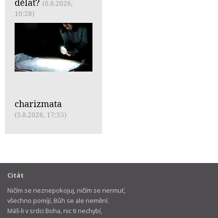
dělat?
(6.8.2026,
10:28)
charizmata
(5.8.2026, 17:55)
Citát
Ničím se neznepokojuj, ničím se nermuť,
všechno pomíjí, Bůh se ale nemění.
Máš-li v srdci Boha, nic ti nechybí,