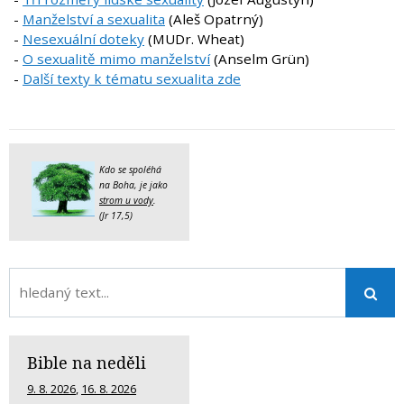
-
Manželství a sexualita
(Aleš Opatrný)
-
Nesexuální doteky
(MUDr. Wheat)
-
O sexualitě mimo manželství
(Anselm Grün)
-
Další texty k tématu sexualita zde
Kdo se spoléhá
na Boha, je jako
strom u vody
.
(Jr 17,5)
Bible na neděli
9. 8. 2026
,
16. 8. 2026