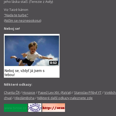
jeho láska stačí. (Terezie z Avily)
Viz Taizé kánon
"Nada te turbe"
(Ničím se neznepokojuj)
Neboj se!
Některé odkazy:
Charita ČR
/
Hospice
/
Papež Lev XIV. (RaVat)
/
Stanislav Přibyl YT
/
Vojtěch
chval
/
HledámBoha
/
Některé další odkazy naleznete zde