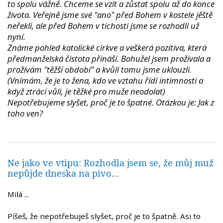
to spolu vážně. Chceme se vzít a zůstat spolu až do konce
života. Veřejně jsme své "ano" před Bohem v kostele jěště
neřekli, ale před Bohem v tichosti jsme se rozhodli už
nyní.
Známe pohled katolické církve a veškerá pozitiva, která
předmanželská čistota přináší. Bohužel jsem prožívala a
prožívám "těžší období" a kvůli tomu jsme uklouzli.
(Vnímám, že je to žena, kdo ve vztahu řídí intimnosti a
když ztrácí vůli, je těžké pro muže neodolat)
Nepotřebujeme slyšet, proč je to špatné. Otázkou je: Jak z
toho ven?
Ne jako ve vtipu: Rozhodla jsem se, že můj muž
nepůjde dneska na pivo...
Milá ...
Píšeš, že nepotřebuješ slyšet, proč je to špatně. Asi to