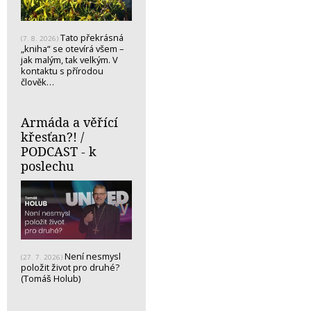
Tato překrásná
(7. 8. 2026)
„kniha“ se otevírá všem –
jak malým, tak velkým. V
kontaktu s přírodou
člověk…
Armáda a věřící
křesťan?! /
PODCAST - k
poslechu
Není nesmysl
(27. 7. 2026)
položit život pro druhé?
(Tomáš Holub)