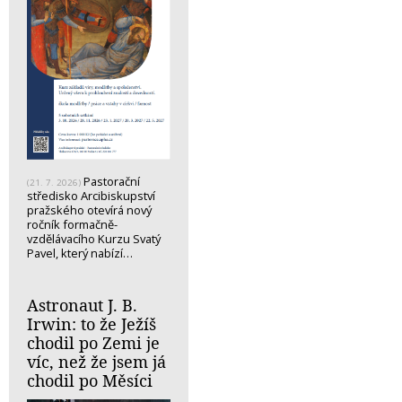
Pastorační
(21. 7. 2026)
středisko Arcibiskupství
pražského otevírá nový
ročník formačně-
vzdělávacího Kurzu Svatý
Pavel, který nabízí…
Astronaut J. B.
Irwin: to že Ježíš
chodil po Zemi je
víc, než že jsem já
chodil po Měsíci