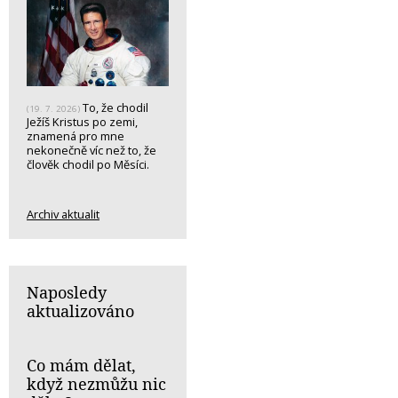
To, že chodil
(19. 7. 2026)
Ježíš Kristus po zemi,
znamená pro mne
nekonečně víc než to, že
člověk chodil po Měsíci.
Archiv aktualit
Naposledy
aktualizováno
Co mám dělat,
když nezmůžu nic