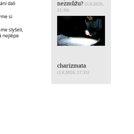
nezmůžu?
ní dali
(5.8.2026,
21:39)
vme si
me slyšeli,
á nejlépe
charizmata
(5.8.2026, 17:55)