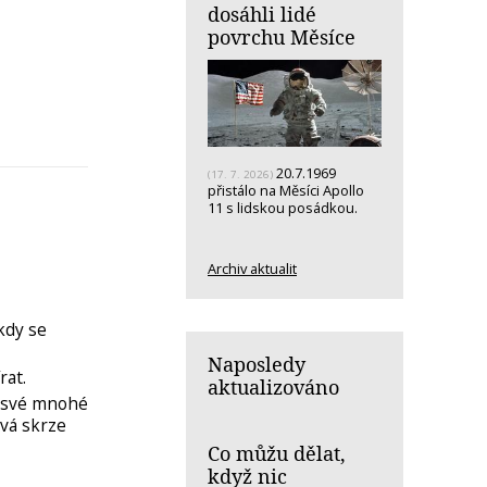
dosáhli lidé
povrchu Měsíce
20.7.1969
(17. 7. 2026)
přistálo na Měsíci Apollo
11 s lidskou posádkou.
Archiv aktualit
kdy se
Naposledy
rat.
aktualizováno
á své mnohé
vá skrze
Co můžu dělat,
když nic