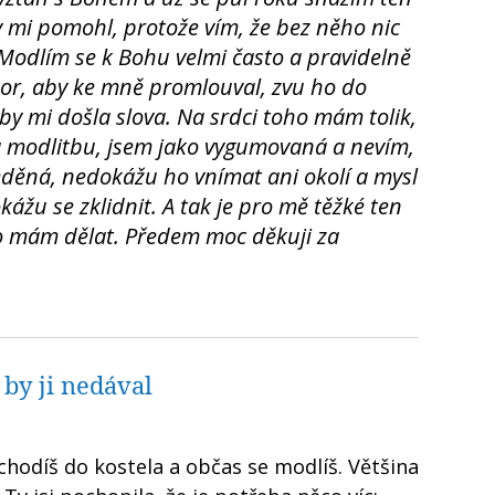
 mi pomohl, protože vím, že bez něho nic
odlím se k Bohu velmi často a pravidelně
r, aby ke mně promlouval, zvu ho do
by mi došla slova. Na srdci toho mám tolik,
a modlitbu, jsem jako vygumovaná a nevím,
ředěná, nedokážu ho vnímat ani okolí a mysl
žu se zklidnit. A tak je pro mě těžké ten
co mám dělat. Předem moc děkuji za
 by ji nedával
 chodíš do kostela a občas se modlíš. Většina