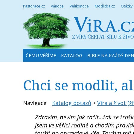
Pastorace.cz
Vánoce
Velikonoce
Modlitba.cz
Otázky
ČEMU VĚŘÍME
KATALOG
BIBLE NA KAŽDÝ DE
Chci se modlit, a
Navigace:
Katalog dotazů
>
Víra a život (ži
Zdravím, nevím jak začít...tak se troš
jsem ve věřící rodině a chodím pravid
toužit po opravdové víře. Toužím mít