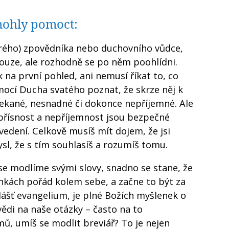
 mohly pomoct:
brého) zpovědníka nebo duchovního vůdce,
nouze, ale rozhodně se po něm poohlídni.
na první pohled, ani nemusí říkat to, co
omocí Ducha svatého poznat, že skrze něj k
ečekané, nesnadné či dokonce nepříjemné. Ale
přísnost a nepříjemnost jsou bezpečné
edení. Celkově musíš mít dojem, že jsi
sl, že s tím souhlasíš a rozumíš tomu.
 se modlíme svými slovy, snadno se stane, že
kách pořád kolem sebe, a začne to být za
lášť evangelium, je plné Božích myšlenek o
ědi na naše otázky – často na to
ů, umíš se modlit breviář? To je nejen