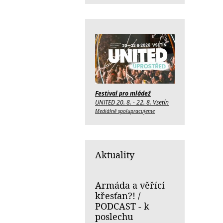
Festival pro mládež
UNITED 20. 8. - 22. 8. Vsetín
Mediálně spolupracujeme
Aktuality
Armáda a věřící
křesťan?! /
PODCAST - k
poslechu