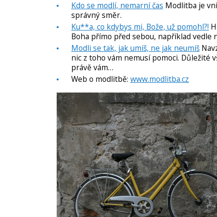
Kdo se modlí, nemarní čas
Modlitba je vn
správný směr.
Ku**a, co kdybys mi, Bože, už pomohl?!
Hn
Boha přímo před sebou, například vedle
Modli se tak, jak umíš, ne jak neumíš
Navz
nic z toho vám nemusí pomoci. Důležité v
právě vám…
Web o modlitbě:
www.modlitba.cz