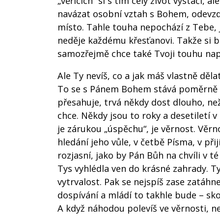
„věřících“ si s tím celý život vystačí, a
navázat osobní vztah s Bohem, odevzd
místo. Tahle touha nepochází z Tebe, j
neděje každému křesťanovi. Takže si bu
samozřejmě chce také Tvoji touhu napln
Ale Ty nevíš, co a jak máš vlastně děl
To se s Pánem Bohem stává poměrně č
přesahuje, trvá někdy dost dlouho, n
chce. Někdy jsou to roky a desetiletí v
je zárukou „úspěchu“, je věrnost. Věrn
hledání jeho vůle, v četbě Písma, v při
rozjasní, jako by Pán Bůh na chvíli v té
Tys vyhlédla ven do krásné zahrady. T
vytrvalost. Pak se nejspíš zase zatáhn
dospívání a mládí to takhle bude – sk
A když náhodou polevíš ve věrnosti, n