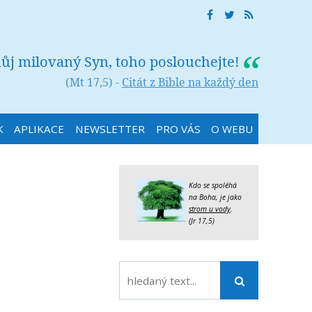
můj milovaný Syn, toho poslouchejte!
(Mt 17,5) -
Citát z Bible na každý den
K
APLIKACE
NEWSLETTER
PRO VÁS
O WEBU
Kdo se spoléhá
na Boha, je jako
strom u vody
.
(Jr 17,5)