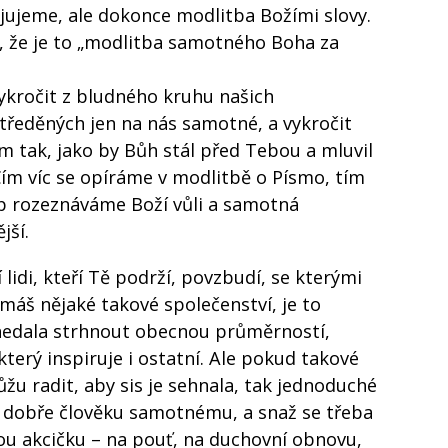
ojujeme, ale dokonce modlitba Božími slovy.
, že je to „modlitba samotného Boha za
ročit z bludného kruhu našich
ředěných jen na nás samotné, a vykročit
m tak, jako by Bůh stál před Tebou a mluvil
ím víc se opíráme v modlitbě o Písmo, tím
líp rozeznáváme Boží vůli a samotná
jší.
 lidi, kteří Tě podrží, povzbudí, se kterými
máš nějaké takové společenství, je to
 nedala strhnout obecnou průměrností,
který inspiruje i ostatní. Ale pokud takové
žu radit, aby sis je sehnala, tak jednoduché
ní dobře člověku samotnému, a snaž se třeba
ou akcičku – na pouť, na duchovní obnovu,