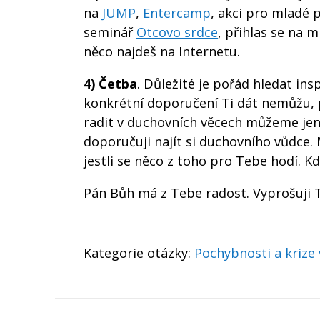
na
JUMP
,
Entercamp
, akci pro mladé
seminář
Otcovo srdce
, přihlas se na 
něco najdeš na Internetu.
4) Četba
. Důležité je pořád hledat ins
konkrétní doporučení Ti dát nemůžu, 
radit v duchovních věcech můžeme je
doporučuji najít si duchovního vůdce.
jestli se něco z toho pro Tebe hodí. K
Pán Bůh má z Tebe radost. Vyprošuji T
Kategorie otázky:
Pochybnosti a krize 