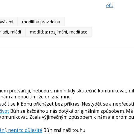
efu
ovázení
modlitba pravidelná
ladí, mládí
modlitba; rozjímání, meditace
hem přetvařuji, nebudu s ním nikdy skutečně komunikovat, ni
znám a nepocítím, že on zná mne.
učit se k Bohu přicházet bez příkras. Nestydět se a nepředstí
život
Bůh se každého z nás dotýká originálním způsobem. M
i komunikovat. Zcela výjimečným způsobem k nám ale promlou
ní, není to důležité
Bůh zná naši touhu