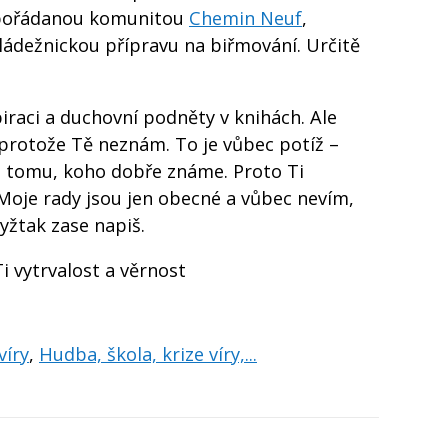
 pořádanou komunitou
Chemin Neuf
,
mládežnickou přípravu na biřmování. Určitě
piraci a duchovní podněty v knihách. Ale
protože Tě neznám. To je vůbec potíž –
n tomu, koho dobře známe. Proto Ti
 Moje rady jsou jen obecné a vůbec nevím,
dyžtak zase napiš.
i vytrvalost a věrnost
víry
,
Hudba, škola, krize víry,...