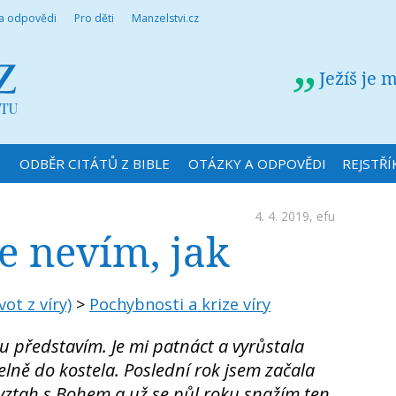
 a odpovědi
Pro děti
Manzelstvi.cz
Ježíš je 
N
ODBĚR CITÁTŮ Z BIBLE
OTÁZKY A ODPOVĚDI
REJSTŘÍ
4. 4. 2019,
efu
le nevím, jak
vot z víry)
>
Pochybnosti a krize víry
ku představím. Je mi patnáct a vyrůstala
elně do kostela. Poslední rok jsem začala
 vztah s Bohem a už se půl roku snažím ten