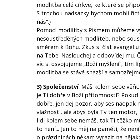
modlitba celé církve, ke které se přip
S trochou nadsázky bychom mohli říct
nás“.)
Pomocí modlitby s Písmem můžeme vyk
nesoustředěných modliteb, nebo soust
směrem k Bohu. Zkus si číst evangeliu
na Tebe. Naslouchej a odpovídej mu. Č
víc si osvojujeme „Boží myšlení“, tím 
modlitba se stává snazší a samozřejmě
3)
Společenství
. Máš kolem sebe věřící
je Ti dobře v Boží přítomnosti? Pokud 
dobře, jen dej pozor, aby ses naopak
vlažností, ale abys byla Ty ten motor, 
lidi kolem sebe nemáš, tak Ti těžko mů
to není... Jen to měj na paměti, že ne
o prázdninách někam vyrazit na nějak