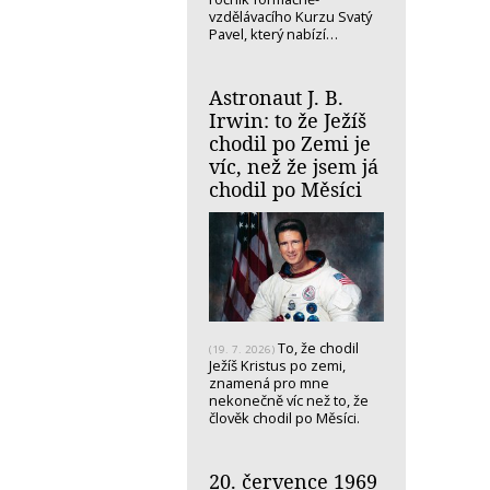
vzdělávacího Kurzu Svatý
Pavel, který nabízí…
Astronaut J. B.
Irwin: to že Ježíš
chodil po Zemi je
víc, než že jsem já
chodil po Měsíci
To, že chodil
(19. 7. 2026)
Ježíš Kristus po zemi,
znamená pro mne
nekonečně víc než to, že
člověk chodil po Měsíci.
20. července 1969