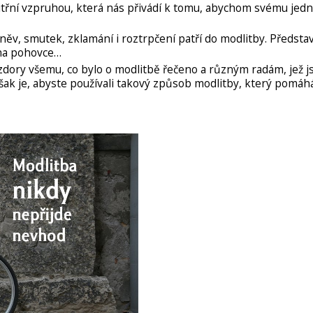
itřní vzpruhou, která nás přivádí k tomu, abychom svému jedná
ěv, smutek, zklamání i roztrpčení patří do modlitby. Předsta
 na pohovce…
dory všemu, co bylo o modlitbě řečeno a různým radám, jež js
šak je, abyste používali takový způsob modlitby, který pomáh