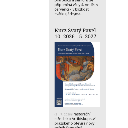
prarodičů a seniorů se
připomíná vždy 4. neděli v
červenci - v blízkosti
svátku Jáchyma…
Kurz Svatý Pavel
10. 2026 - 5. 2027
Pastorační
(21. 7. 2026)
středisko Arcibiskupství
pražského otevírá nový
ročník formačně-