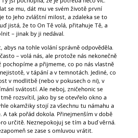
le Ty jsi pochopila, že je potřeba něco víc:
at se mu, dát mu ve svém životě první
e to Jeho zvláštní milost, a zdaleka se to
ď jistá, že to On Tě volá, přitahuje Tě, a
it – jinak by ji nedával.
at, abys na tohle volání správně odpověděla.
asto – volá nás, ale protože nás nekonečně
ež pochopíme a přijmeme, co po nás vlastně
 nejistotě, v tápání a v temnotách. Jediné, co
ost v modlitbě (nebo v pokusech o ni), v
jímání svátostí. Ale neboj, zničehonic se
 tmě rozsvítil, jako by se otevřelo okno a
yhle okamžiky stojí za všechnu tu námahu a
e. A tak pořád dokola. Přinejmenším v době
oro určitě. Neznepokojuj se tím a buď věrná.
ezapomeň se zase s omluvou vrátit.