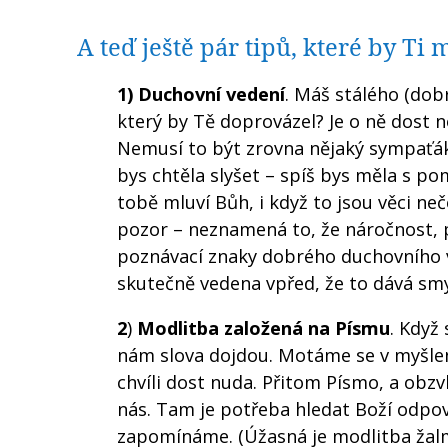
A teď ještě pár tipů, které by Ti
1) Duchovní vedení
. Máš stálého (do
který by Tě doprovázel? Je o ně dost 
Nemusí to být zrovna nějaký sympaťák 
bys chtěla slyšet – spíš bys měla s p
tobě mluví Bůh, i když to jsou věci n
pozor – neznamená to, že náročnost, 
poznávací znaky dobrého duchovního v
skutečně vedena vpřed, že to dává smy
2
)
Modlitba založená na Písmu
. Když
nám slova dojdou. Motáme se v myšlen
chvíli dost nuda. Přitom Písmo, a obzv
nás. Tam je potřeba hledat Boží odpov
zapomínáme. (Úžasná je modlitba žalm