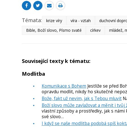
Témata:
krize víry
víra - vztah
duchovní dopr
Bible, Boží slovo, Písmo svaté
církev
mládež, m
Související texty k tématu:
Modlitba
Komunikace s Bohem
Jestliže se před Bo
opravdu modlit, nikdy ho skutečně nepo
Bože, fakt už nevim, jak s Tebou mluvit
Na
Boží slovo může zavlažovat a měnit i tvůj 
vlastní způsoby a prostředky, jak s nám
své slovo…
I když se naše modlitba podobá spíš koktá