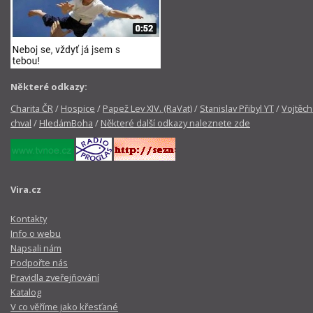
Některé odkazy:
Charita ČR
/
Hospice
/
Papež Lev XIV. (RaVat)
/
Stanislav Přibyl YT
/
Vojtěch
chval
/
HledámBoha
/
Některé další odkazy naleznete zde
Vira.cz
Kontakty
Info o webu
Napsali nám
Podpořte nás
Pravidla zveřejňování
Katalog
V co věříme jako křesťané