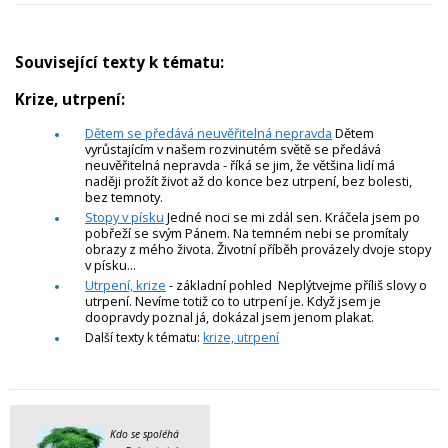
Související texty k tématu:
Krize, utrpení:
Dětem se předává neuvěřitelná nepravda
Dětem
vyrůstajícím v našem rozvinutém světě se předává
neuvěřitelná nepravda - říká se jim, že většina lidí má
naději prožít život až do konce bez utrpení, bez bolesti,
bez temnoty.
Stopy v písku
Jedné noci se mi zdál sen. Kráčela jsem po
pobřeží se svým Pánem. Na temném nebi se promítaly
obrazy z mého života. Životní příběh provázely dvoje stopy
v písku...
Utrpení, krize
- základní pohled Neplýtvejme příliš slovy o
utrpení. Nevíme totiž co to utrpení je. Když jsem je
doopravdy poznal já, dokázal jsem jenom plakat.
Další texty k tématu:
krize, utrpení
Kdo se spoléhá