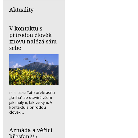
Aktuality
V kontaktu s
přírodou člověk
znovu nalézá sám
sebe
Tato překrásná
(7. 8. 2026)
„kniha“ se otevírá všem –
jak malým, tak velkým. V
kontaktu s přírodou
člověk…
Armáda a věřící
křesťan?! /