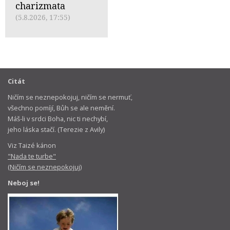
charizmata
(5.8.2026, 17:55)
Citát
Ničím se neznepokojuj, ničím se nermuť,
všechno pomíjí, Bůh se ale nemění.
Máš-li v srdci Boha, nic ti nechybí,
jeho láska stačí. (Terezie z Avily)
Viz Taizé kánon
"Nada te turbe"
(Ničím se neznepokojuj)
Neboj se!