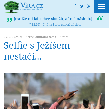
Jestliže mi kdo chce sloužit, ať mě následuje.
(J 12,26) -
Citát z Bible na každý den
29. 6. 2024,
tb
| Sekce:
Aktuální téma
|
Archiv
Selfie s Ježíšem
nestačí...