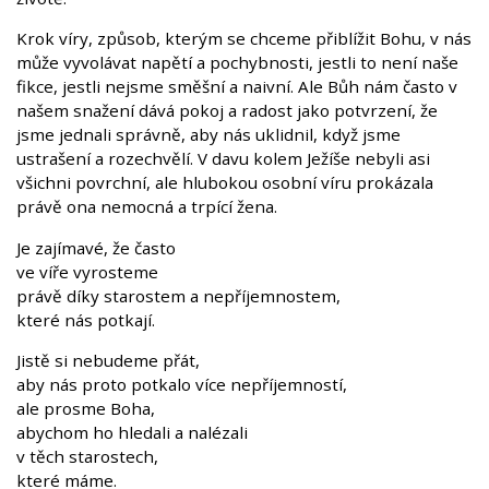
Krok víry, způsob, kterým se chceme přiblížit Bohu, v nás
může vyvolávat napětí a pochybnosti, jestli to není naše
fikce, jestli nejsme směšní a naivní. Ale Bůh nám často v
našem snažení dává pokoj a radost jako potvrzení, že
jsme jednali správně, aby nás uklidnil, když jsme
ustrašení a rozechvělí. V davu kolem Ježíše nebyli asi
všichni povrchní, ale hlubokou osobní víru prokázala
právě ona nemocná a trpící žena.
Je zajímavé, že často
ve víře vyrosteme
právě díky starostem a nepříjemnostem,
které nás potkají.
Jistě si nebudeme přát,
aby nás proto potkalo více nepříjemností,
ale prosme Boha,
abychom ho hledali a nalézali
v těch starostech,
které máme.