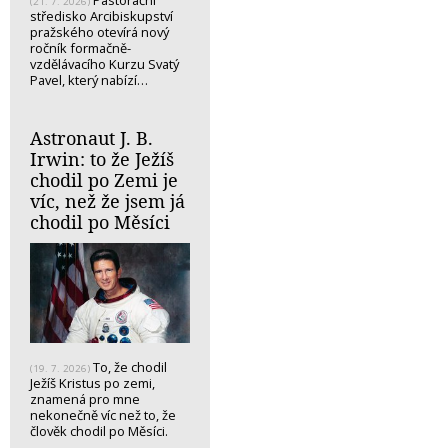
Pastorační
(21. 7. 2026)
středisko Arcibiskupství
pražského otevírá nový
ročník formačně-
vzdělávacího Kurzu Svatý
Pavel, který nabízí…
Astronaut J. B.
Irwin: to že Ježíš
chodil po Zemi je
víc, než že jsem já
chodil po Měsíci
To, že chodil
(19. 7. 2026)
Ježíš Kristus po zemi,
znamená pro mne
nekonečně víc než to, že
člověk chodil po Měsíci.