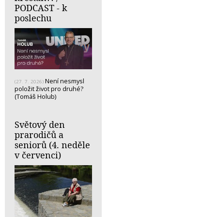
PODCAST - k
poslechu
Není nesmysl
(27. 7. 2026)
položit život pro druhé?
(Tomáš Holub)
Světový den
prarodičů a
seniorů (4. neděle
v červenci)