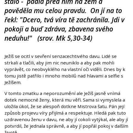
stalo - padla před ním na zem a
pověděla mu celou pravdu. On jí na to
řekl: "Dcero, tvá víra tě zachránila. Jdi v
pokoji a buď zdráva, zbavena svého
neduhu!" (srov. Mk 5,30-34)
Ježíš se ocitl v sevření senzacechtivého davu. Lidé se
strkali a tlačili, aby jim nic neuniklo a aby pak mohli
vyprávět, co neobvyklého na vlastní oči viděli. Dnes by k
tomu jistě patřilo i mnoho mobilů nad hlavami a selfie s
Ježíšem.
V tomto zmatku a neporozumění ale Ježíš jasně vnímá
dotek nemocné ženy, která mu věří. Sama si vymyslela a
uložila úkol, že se alespoň dotkne Mistrova šatu. Pán její
způsob projevu víry přijímá a respektuje. Hledá pak tuto
uzdravenou ženu v davu, ne aby jí cokoli vytýkal, ale aby jí
potvrdil, že jednala správně, a aby jí popřál pokoj v dalším
životě.