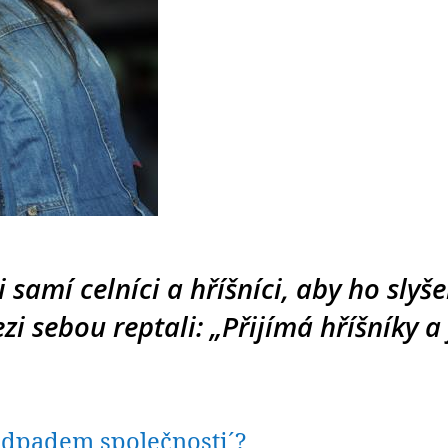
 samí celníci a hříšníci, aby ho slyšel
i sebou reptali: „Přijímá hříšníky a j
 ´odpadem společnosti´?