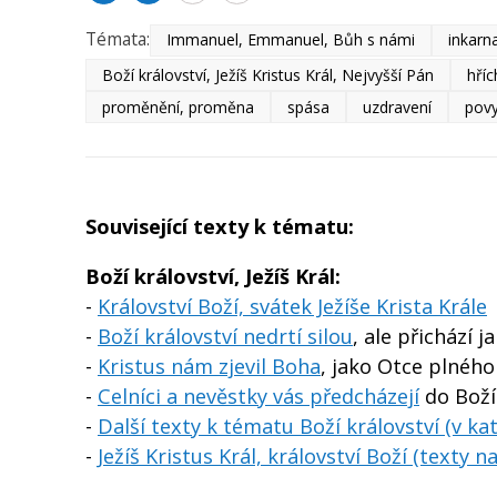
Témata:
Immanuel, Emmanuel, Bůh s námi
inkarna
Boží království, Ježíš Kristus Král, Nejvyšší Pán
hříc
proměnění, proměna
spása
uzdravení
povy
Související texty k tématu:
Boží království, Ježíš Král:
-
Království Boží, svátek Ježíše Krista Krále
-
Boží království nedrtí silou
, ale přichází 
-
Kristus nám zjevil Boha
, jako Otce plného
-
Celníci a nevěstky vás předcházejí
do Boží
-
Další texty k tématu Boží království (v ka
-
Ježíš Kristus Král, království Boží (texty 