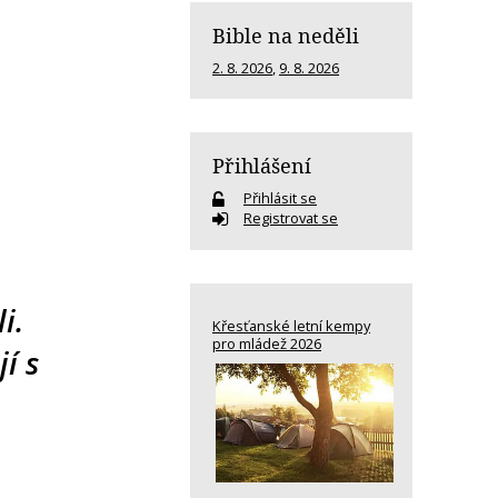
Bible na neděli
2. 8. 2026
,
9. 8. 2026
Přihlášení
Přihlásit se
Registrovat se
i.
Křesťanské letní kempy
pro mládež 2026
í s