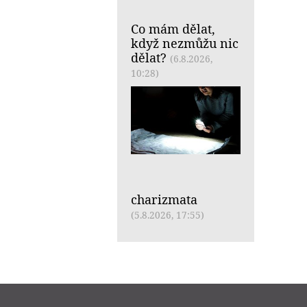
Co mám dělat,
když nezmůžu nic
dělat?
(6.8.2026,
10:28)
charizmata
(5.8.2026, 17:55)