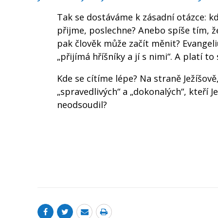
Tak se dostáváme k zásadní otázce: kdy
přijme, poslechne? Anebo spíše tím, že
pak člověk může začít měnit? Evangeliu
„přijímá hříšníky a jí s nimi“. A platí to 
Kde se cítíme lépe? Na straně Ježíšově
„spravedlivých“ a „dokonalých“, kteří J
neodsoudil?