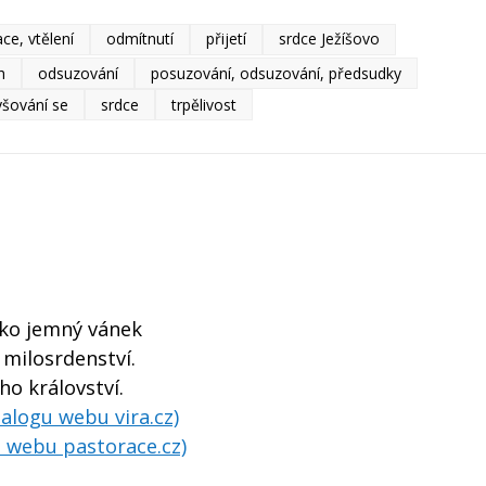
ce, vtělení
odmítnutí
přijetí
srdce Ježíšovo
h
odsuzování
posuzování, odsuzování, předsudky
šování se
srdce
trpělivost
jako jemný vánek
 milosrdenství.
ho království.
talogu webu vira.cz)
na webu pastorace.cz)