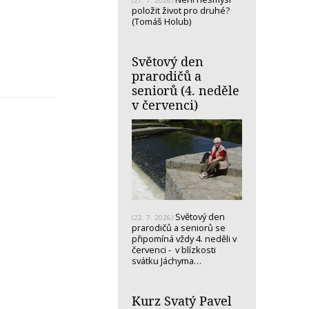
(27. 7. 2026)
položit život pro druhé?
(Tomáš Holub)
Světový den
prarodičů a
seniorů (4. neděle
v červenci)
Světový den
(22. 7. 2026)
prarodičů a seniorů se
připomíná vždy 4. neděli v
červenci - v blízkosti
svátku Jáchyma…
Kurz Svatý Pavel