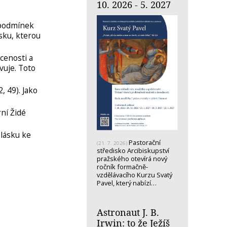
10. 2026 - 5. 2027
z podmínek
ásku, kterou
cenosti a
vuje. Toto
, 49). Jako
rní Židé
 lásku ke
Pastorační
(21. 7. 2026)
středisko Arcibiskupství
pražského otevírá nový
ročník formačně-
vzdělávacího Kurzu Svatý
Pavel, který nabízí…
Astronaut J. B.
Irwin: to že Ježíš