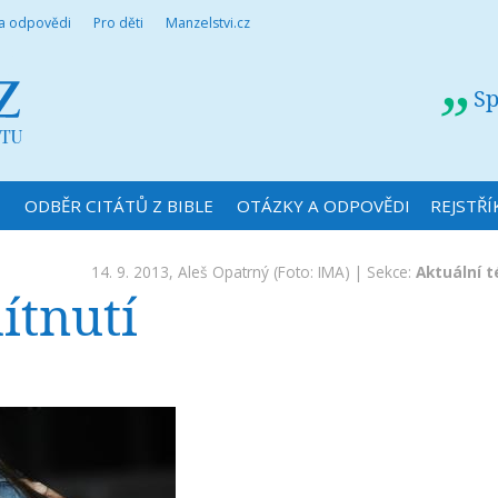
 a odpovědi
Pro děti
Manzelstvi.cz
Sp
N
ODBĚR CITÁTŮ Z BIBLE
OTÁZKY A ODPOVĚDI
REJSTŘÍ
14. 9. 2013,
Aleš Opatrný
(Foto: IMA) | Sekce:
Aktuální 
ítnutí