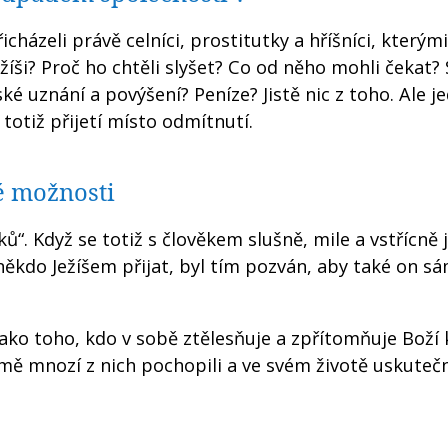
cházeli právě celníci, prostitutky a hříšníci, kterými
ežíši? Proč ho chtěli slyšet? Co od něho mohli čekat?
 uznání a povýšení? Peníze? Jistě nic z toho. Ale j
totiž přijetí místo odmítnutí.
vé možnosti
ků“. Když se totiž s člověkem slušně, mile a vstřícně 
ěkdo Ježíšem přijat, byl tím pozván, aby také on sám
ako toho, kdo v sobě ztělesňuje a zpřítomňuje Boží 
ejmě mnozí z nich pochopili a ve svém životě uskutečni