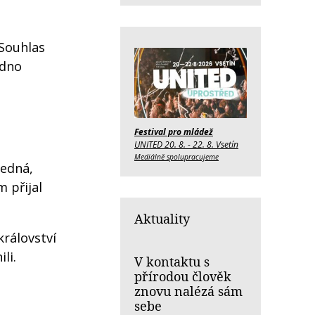
 Souhlas
edno
Festival pro mládež
UNITED 20. 8. - 22. 8. Vsetín
Mediálně spolupracujeme
jedná,
 přijal
Aktuality
království
li.
V kontaktu s
přírodou člověk
znovu nalézá sám
sebe