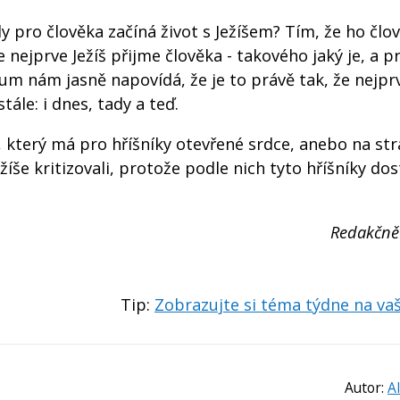
 pro člověka začíná život s Ježíšem? Tím, že ho člo
 nejprve Ježíš přijme člověka - takového jaký je, a p
m nám jasně napovídá, že je to právě tak, že nejprv
stále: i dnes, tady a teď.
, který má pro hříšníky otevřené srdce, anebo na st
ežíše kritizovali, protože podle nich tyto hříšníky do
Redakčně
Tip:
Zobrazujte si téma týdne na v
Autor:
A