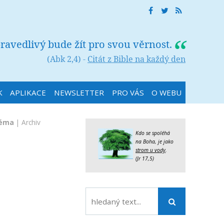
ravedlivý bude žít pro svou věrnost.
(Abk 2,4) -
Citát z Bible na každý den
K
APLIKACE
NEWSLETTER
PRO VÁS
O WEBU
téma
|
Archiv
Kdo se spoléhá
na Boha, je jako
strom u vody
.
(Jr 17,5)