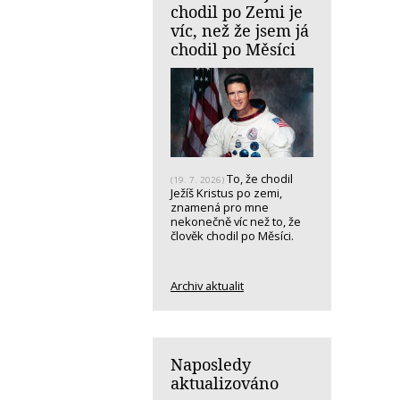
chodil po Zemi je
víc, než že jsem já
chodil po Měsíci
To, že chodil
(19. 7. 2026)
Ježíš Kristus po zemi,
znamená pro mne
nekonečně víc než to, že
člověk chodil po Měsíci.
Archiv aktualit
Naposledy
aktualizováno