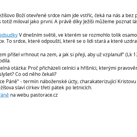
ežíšovo Boží otevřené srdce nám jde vstříc, čeká na nás a be
 totiž miloval jako první. A právě díky Ježíši můžeme poznat l
ředsudky
V dnešním světě, ve kterém se rozmohlo tolik osamo
e. To srdce, které odpouští, které se o lidi stará a které uzdra
em přišel vrhnout na zem, a jak si přeji, aby už vzplanul!" (Lk 12
odila.
lná otázka: Proč přicházeli celníci a hříšníci, kterými pravově
 slyšet? Co od něho čekali?
ce Páně" - termín náboženské úcty, charakaterizující Kristovu
šova slaví církev třetí pátek po letnicích.
Páně
na webu pastorace.cz