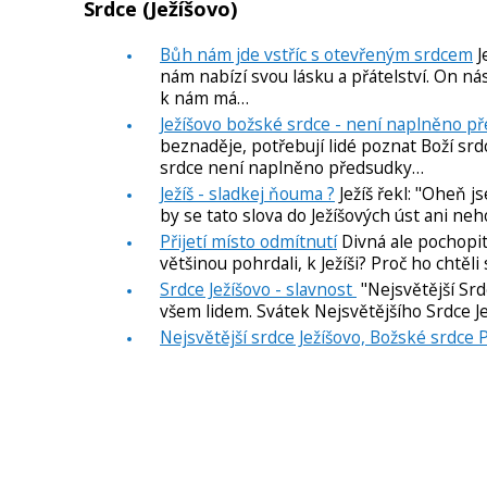
Srdce (Ježíšovo)
Bůh nám jde vstříc s otevřeným srdcem
J
nám nabízí svou lásku a přátelství. On nás
k nám má…
Ježíšovo božské srdce - není naplněno p
beznaděje, potřebují lidé poznat Boží srdc
srdce není naplněno předsudky…
Ježíš - sladkej ňouma ?
Ježíš řekl: "Oheň js
by se tato slova do Ježíšových úst ani neh
Přijetí místo odmítnutí
Divná ale pochopite
většinou pohrdali, k Ježíši? Proč ho chtěli
Srdce Ježíšovo - slavnost
"Nejsvětější Srd
všem lidem. Svátek Nejsvětějšího Srdce Ježí
Nejsvětější srdce Ježíšovo, Božské srdce 