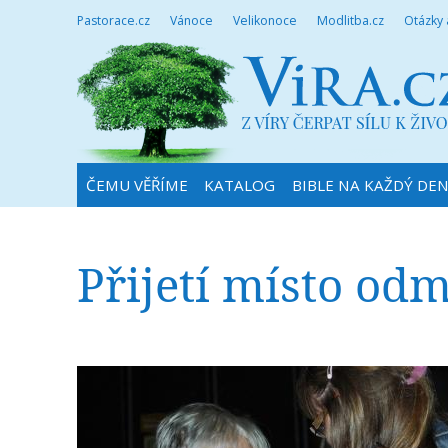
Pastorace.cz
Vánoce
Velikonoce
Modlitba.cz
Otázky
ČEMU VĚŘÍME
KATALOG
BIBLE NA KAŽDÝ DE
Přijetí místo odm