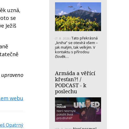
věk uzná,
roto se
e Ježíš
Tato překrásná
(7. 8. 2026)
„kniha“ se otevírá všem –
raně
jak malým, tak velkým. V
kontaktu s přírodou
statečně
člověk…
Armáda a věřící
 upraveno
křesťan?! /
PODCAST - k
poslechu
ašem webu
leš Opatrný
Není nesmysl