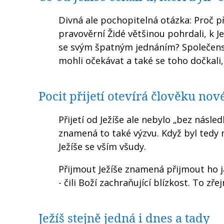
Divná ale pochopitelná otázka: Proč při
pravověrní Židé většinou pohrdali, k J
se svým špatným jednáním? Společenské
mohli očekávat a také se toho dočkali, 
Pocit přijetí otevírá člověku no
Přijetí od Ježíše ale nebylo „bez násled
znamená to také výzvu. Když byl tedy n
Ježíše se vším všudy.
Přijmout Ježíše znamená přijmout ho j
- čili Boží zachraňující blízkost. To zř
Ježíš stejně jedná i dnes a tady