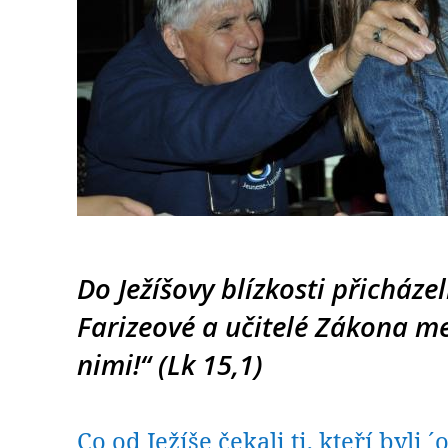
Do Ježíšovy blízkosti přicházeli
Farizeové a učitelé Zákona mez
nimi!“ (Lk 15,1)
Co od Ježíše čekali ti, kteří byli