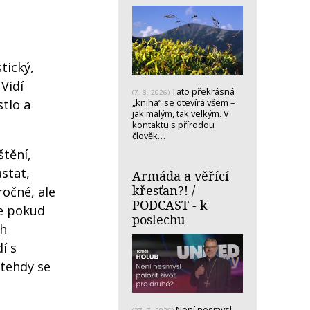
tický,
Vidí
Tato překrásná
(7. 8. 2026)
„kniha“ se otevírá všem –
stlo a
jak malým, tak velkým. V
kontaktu s přírodou
člověk…
štění,
ůstat,
Armáda a věřící
křesťan?! /
ročné, ale
PODCAST - k
že pokud
poslechu
ch
í s
 tehdy se
Není nesmysl