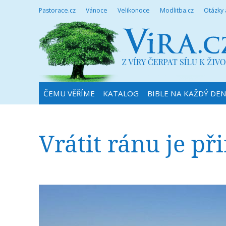
Pastorace.cz
Vánoce
Velikonoce
Modlitba.cz
Otázky
ČEMU VĚŘÍME
KATALOG
BIBLE NA KAŽDÝ DE
Vrátit ránu je př