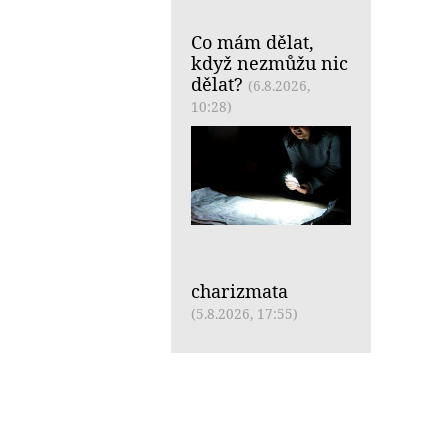
Co mám dělat,
když nezmůžu nic
dělat?
(6.8.2026,
10:28)
charizmata
(5.8.2026, 17:55)