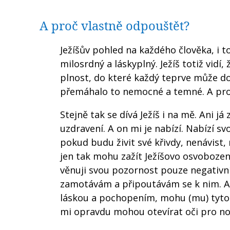
A proč vlastně odpouštět?
Ježíšův pohled na každého člověka, i to
milosrdný a láskyplný. Ježíš totiž vid
plnost, do které každý teprve může do
přemáhalo to nemocné a temné. A pro
Stejně tak se dívá Ježíš i na mě. Ani 
uzdravení. A on mi je nabízí. Nabízí svoj
pokud budu živit své křivdy, nenávist,
jen tak mohu zažít Ježíšovo osvobozen
věnuji svou pozornost pouze negativn
zamotávám a připoutávám se k nim. Al
láskou a pochopením, mohu (mu) tyto sv
mi opravdu mohou otevírat oči pro nov