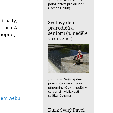
(27. 7. 2026)
položit život pro druhé?
(Tomáš Holub)
t na ty,
Světový den
notách. A
prarodičů a
seniorů (4. neděle
popřát,
v červenci)
Světový den
(22. 7. 2026)
prarodičů a seniorů se
připomíná vždy 4. neděli v
červenci - v blízkosti
svátku Jáchyma…
ašem webu
Kurz Svatý Pavel