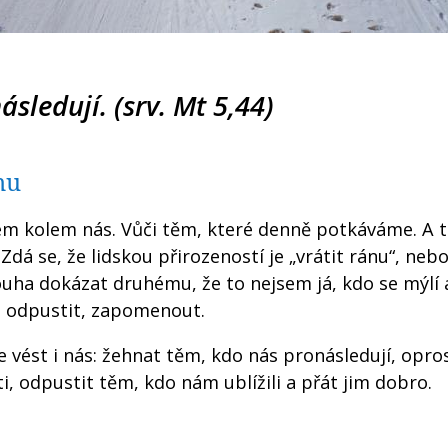
sledují. (srv. Mt 5,44)
nu
dem kolem nás. Vůči těm, které denně potkáváme. A t
… Zdá se, že lidskou přirozeností je „vrátit ránu“, neb
uha dokázat druhému, že to nejsem já, kdo se mýlí 
 odpustit, zapomenout.
ce vést i nás: žehnat těm, kdo nás pronásledují, opro
i, odpustit těm, kdo nám ublížili a přát jim dobro.