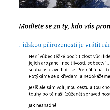
Modlete se za ty, kdo vás proná
Lidskou přirozeností je vrátit rá
Není vůbec těžké pocítit zlost vůči li
jejich aroganci, necitlivosti, sobectví
snaha ospravedlnit se. Přemáhá nás to
Potýkáme se s křivdami a nedokážeme
Ježíš ale sám volí jinou cestu a tou ch
touhy po té naší (zúžené) spravedlnost
Jak nesnadné!