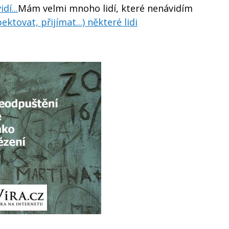
dí...
Mám velmi mnoho lidí, které nenávidím
tovat, přijímat...) některé lidi