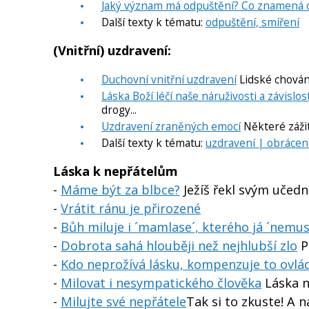
Jaký význam má odpuštění? Co znamená 
Další texty k tématu:
odpuštění, smíření
(Vnitřní) uzdravení:
Duchovní vnitřní uzdravení
Lidské chován
Láska Boží léčí naše náruživosti a závislos
drogy...
Uzdravení zraněných emocí
Některé zážit
Další texty k tématu:
uzdravení | obrácení
Láska k nepřátelům
-
Máme být za blbce?
Ježíš řekl svým učední
-
Vrátit ránu je přirozené
-
Bůh miluje i ´mamlase´, kterého já ´nemu
-
Dobrota sahá hlouběji než nejhlubší zlo
P
-
Kdo neprožívá lásku, kompenzuje to ovl
-
Milovat i nesympatického člověka
Láska n
-
Milujte své nepřátele
Tak si to zkuste! A 