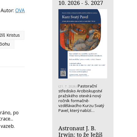
10. 2026 - 5. 2027
Autor:
OVA
žíš Kristus
 Bohu
Pastorační
(21. 7. 2026)
středisko Arcibiskupství
pražského otevírá nový
ročník formačně-
vzdělávacího Kurzu Svatý
Pavel, který nabízí…
ráno, po
race...
 vazeb.
Astronaut J. B.
Irwin: to že Ježíš