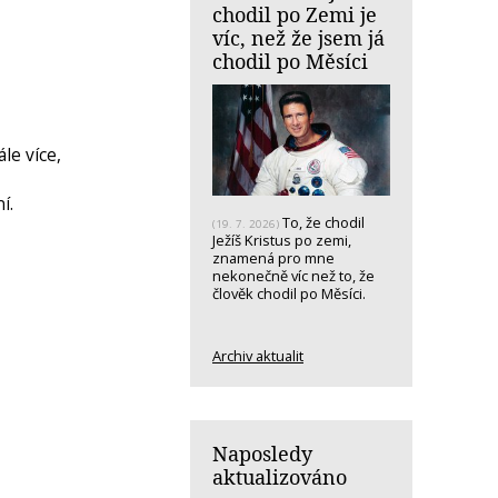
chodil po Zemi je
víc, než že jsem já
chodil po Měsíci
le více,
í.
To, že chodil
(19. 7. 2026)
Ježíš Kristus po zemi,
znamená pro mne
nekonečně víc než to, že
člověk chodil po Měsíci.
Archiv aktualit
Naposledy
aktualizováno