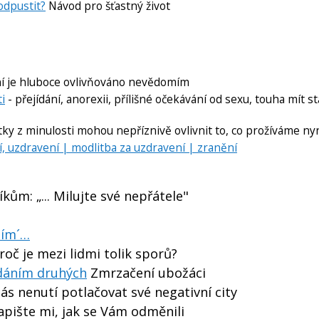
odpustit?
Návod pro šťastný život
í je hluboce ovlivňováno nevědomím
ti
- přejídání, anorexii, přílišné očekávání od sexu, touha mít stá
ky z minulosti mohou nepříznivě ovlivnit to, co prožíváme nyn
, uzdravení | modlitba za uzdravení | zranění
kům: „... Milujte své nepřátele"
sím´…
roč je mezi lidmi tolik sporů?
ádáním druhých
Zmrzačení ubožáci
ás nenutí potlačovat své negativní city
napište mi, jak se Vám odměnili