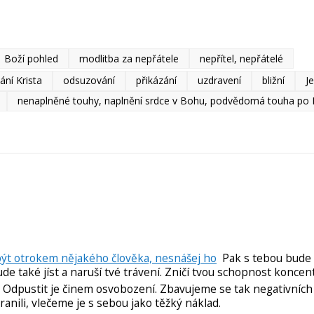
Boží pohled
modlitba za nepřátele
nepřítel, nepřátelé
ání Krista
odsuzování
přikázání
uzdravení
bližní
Je
nenaplněné touhy, naplnění srdce v Bohu, podvědomá touha po
 být otrokem nějakého člověka, nesnášej ho
Pak s tebou bude 
ude také jíst a naruší tvé trávení. Zničí tvou schopnost koncent
Odpustit je činem osvobození. Zbavujeme se tak negativních
anili, vlečeme je s sebou jako těžký náklad.