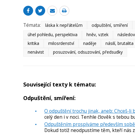
Témata:
láska k nepřátelům
odpuštění, smíření
úhel pohledu, perspektiva
hněv, vztek
následov
kritika
milosrdenství
naděje
násilí, brutalita
nenávist
posuzování, odsuzování, předsudky
Související texty k tématu:
Odpuštění, smíření:
O odpuštění trochu jinak, aneb: Chceš-li
celý den i v noci. Tenhle člověk s tebou b
Odpuštěním prospíváme především sobě
Dokud totiž neodpustíme těm, kteří nás zr