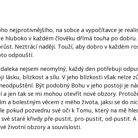
ho nejprotivnějšího, na sobce a vypočítavce je realis
í, že hluboko v každém člověku dřímá touha po dobru. 
růst. Neztrácí naději. Touží, aby dobro v každém ro
to odpouští.
já zdaleka nejsem neomylný, každý den potřebuji odpu
i lásku, blízkost a sílu. V jeho blízkosti však nelze z
 neodpuštění. Být podobný Bohu v jeho postoji je ná
í a jen tak se mi mohou otevřít nové obzory. Proto
ím a bolestným věcem z mého života, jaksi se do ni
e pokud pozvednu své oči k Tomu, který na mě hled
é staré křivdy pře-pustit, pro-pustit, od-pustit. A
é životní obzory a souvislosti.