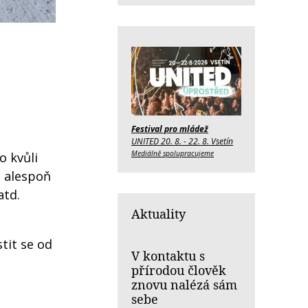
Festival pro mládež
UNITED 20. 8. - 22. 8. Vsetín
Mediálně spolupracujeme
o kvůli
o alespoň
atd.
Aktuality
stit se od
V kontaktu s
přírodou člověk
znovu nalézá sám
sebe