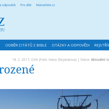
 a odpovědi
Pro děti
Manzelstvi.cz
N
ODBĚR CITÁTŮ Z BIBLE
OTÁZKY A ODPOVĚDI
REJSTŘÍ
18. 2. 2017,
OVA
(Foto: Hana Stejskalova) | Sekce:
Aktuální 
irozené