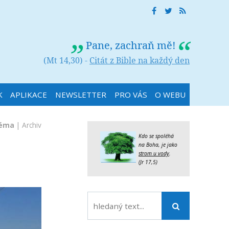
Pane, zachraň mě!
(Mt 14,30) -
Citát z Bible na každý den
K
APLIKACE
NEWSLETTER
PRO VÁS
O WEBU
téma
|
Archiv
Kdo se spoléhá
na Boha, je jako
strom u vody
.
(Jr 17,5)