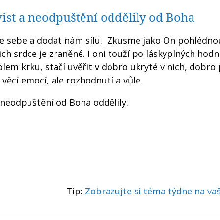
ist a neodpuštění oddělily od Boha
ze sebe a dodat nám sílu. Zkusme jako On pohlédnou
ejich srdce je zraněné. I oni touží po láskyplných hod
lem krku, stačí uvěřit v dobro ukryté v nich, dobro 
věcí emocí, ale rozhodnutí a vůle.
neodpuštění od Boha oddělily.
Tip:
Zobrazujte si téma týdne na v