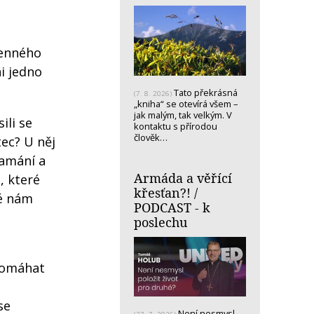
cenného
i jedno
Tato překrásná
(7. 8. 2026)
„kniha“ se otevírá všem –
jak malým, tak velkým. V
ili se
kontaktu s přírodou
člověk…
tec? U něj
amání a
Armáda a věřící
, které
křesťan?! /
ré nám
PODCAST - k
poslechu
apomáhat
se
Není nesmysl