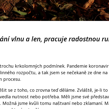
ání vlnu a len, pracuje radostnou ru
 trochu krkolomných podmínek. Pandemie koronavir
dinného rozpočtu, a tak jsem se nečekaně ze dne na
m procesu.
šit se z toho, co zrovna teď děláme. Zvláště, je-li to
ivedla nutnost nebo potřeba. Měli jsme své představ
o. Možná jsme kvůli tomu naštvaní nebo zklamaní. 