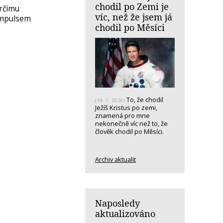
chodil po Zemi je
ůrčímu
víc, než že jsem já
 impulsem
chodil po Měsíci
To, že chodil
(19. 7. 2026)
Ježíš Kristus po zemi,
znamená pro mne
nekonečně víc než to, že
člověk chodil po Měsíci.
Archiv aktualit
Naposledy
aktualizováno