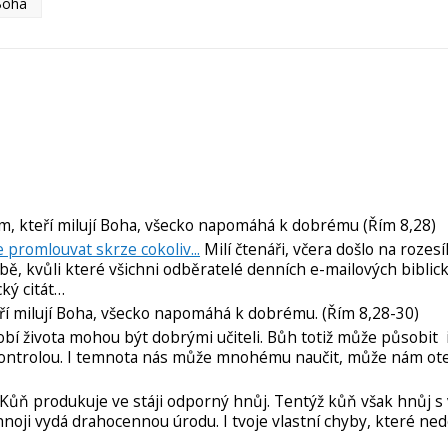
Boha
m, kteří milují Boha, všecko napomáhá k dobrému (Řím 8,28)
promlouvat skrze cokoliv...
Milí čtenáři, včera došlo na rozesí
bě, kvůli které všichni odběratelé denních e-mailových biblick
ký citát…
ří milují Boha, všecko napomáhá k dobrému. (Řím 8,28-30)
bí života mohou být dobrými učiteli. Bůh totiž může působit i
ntrolou. I temnota nás může mnohému naučit, může nám otev
Kůň produkuje ve stáji odporný hnůj. Tentýž kůň však hnůj s
noji vydá drahocennou úrodu. I tvoje vlastní chyby, které ne