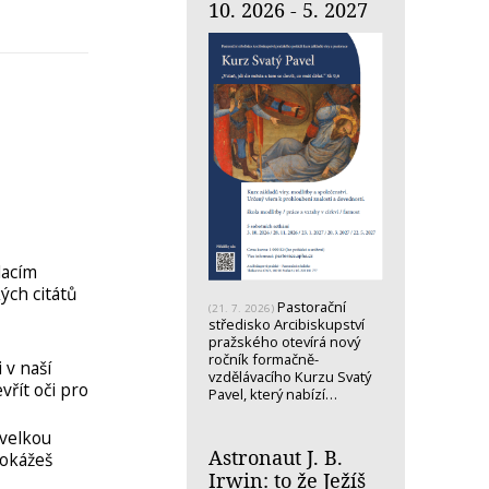
10. 2026 - 5. 2027
lacím
ých citátů
Pastorační
(21. 7. 2026)
středisko Arcibiskupství
pražského otevírá nový
ročník formačně-
 v naší
vzdělávacího Kurzu Svatý
řít oči pro
Pavel, který nabízí…
 velkou
Astronaut J. B.
dokážeš
Irwin: to že Ježíš