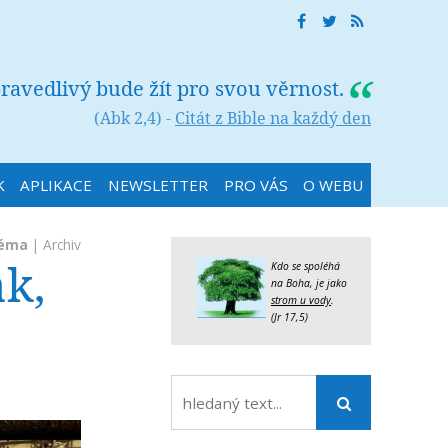
ravedlivý bude žít pro svou věrnost.
(Abk 2,4) -
Citát z Bible na každý den
K
APLIKACE
NEWSLETTER
PRO VÁS
O WEBU
téma
|
Archiv
ak,
Kdo se spoléhá
na Boha, je jako
strom u vody
.
(Jr 17,5)