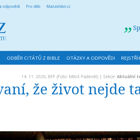
 a odpovědi
Pro děti
Manzelstvi.cz
Sp
N
ODBĚR CITÁTŮ Z BIBLE
OTÁZKY A ODPOVĚDI
REJSTŘÍ
14. 11. 2020,
BFF
(Foto: Miloš Padevět) | Sekce:
Aktuální 
ní, že život nejde t