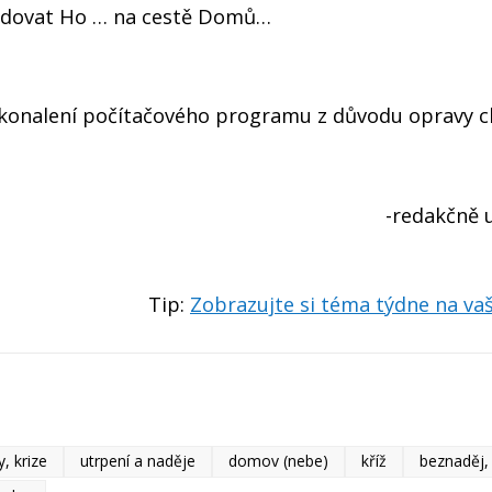
ledovat Ho … na cestě Domů…
okonalení počítačového programu z důvodu opravy ch
-redakčně 
Tip:
Zobrazujte si téma týdne na v
, krize
utrpení a naděje
domov (nebe)
kříž
beznaděj, 