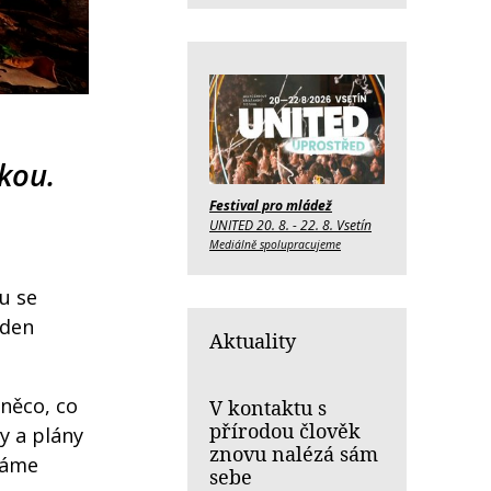
kou.
Festival pro mládež
UNITED 20. 8. - 22. 8. Vsetín
Mediálně spolupracujeme
u se
 den
Aktuality
 něco, co
V kontaktu s
přírodou člověk
y a plány
znovu nalézá sám
Máme
sebe