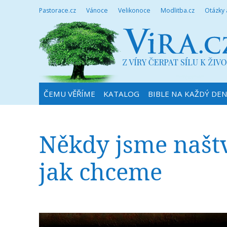
Pastorace.cz
Vánoce
Velikonoce
Modlitba.cz
Otázky
ČEMU VĚŘÍME
KATALOG
BIBLE NA KAŽDÝ DE
Někdy jsme naštva
jak chceme