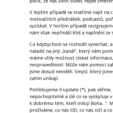
pocit, že náš život vůbec nejde směr
V lepším případě se snažíme najít na 
motivačních přednášek, podcastů, pořa
vyzískat. V horším případě rezignujem
nám však nepřináší klid a naplnění ze 
Co kdybychom se rozhodli vynechat, al
naladit na jiný „kanál“, který nám pom
máme vždy možnost získat informace,
nespravedlnost. Může nám pomoci zahl
jsme dosud neviděli. Smysl, který jsme
zatím unikají.
Potřebujeme-li update (*), pak věřme
nepochopitelné a zlé co se vyskytuje 
k dobrému těm, kteří milují Boha…“ 
prožíváme, co nás tíží, co nás ničí a c