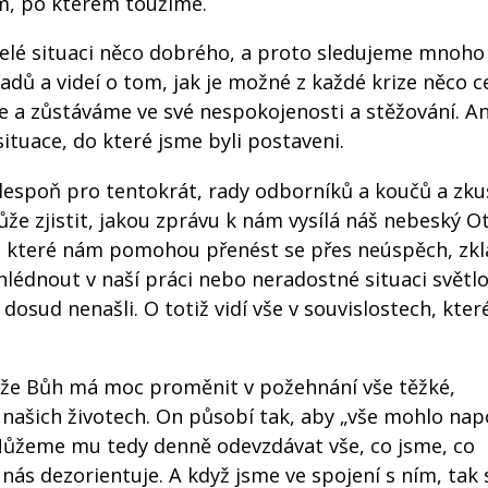
em, po kterém toužíme.
celé situaci něco dobrého, a proto sledujeme mnoho
dů a videí o tom, jak je možné z každé krize něco 
e a zůstáváme ve své nespokojenosti a stěžování. An
situace, do které jsme byli postaveni.
espoň pro tentokrát, rady odborníků a koučů a zkus
ůže zjistit, jakou zprávu k nám vysílá náš nebeský O
 které nám pomohou přenést se přes neúspěch, zkl
édnout v naší práci nebo neradostné situaci světlo
 dosud nenašli. O totiž vidí vše v souvislostech, kte
, že Bůh má moc proměnit v požehnání vše těžké,
v našich životech. On působí tak, aby „vše mohlo n
Můžeme mu tedy denně odevzdávat vše, co jsme, co
o nás dezorientuje. A když jsme ve spojení s ním, tak 