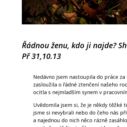
Řádnou ženu, kdo ji najde? Sh
Př 31,10.13
Nedávno jsem nastoupila do práce za
zasloužila o řádné ztenčení našeho ro
ocitla s nejmladším synem v pracovní
Uvědomila jsem si, že je někdy těžké tě
jsme si nevybrali nebo do čeho nás př
a najednou do nich něco rázně zasáhl