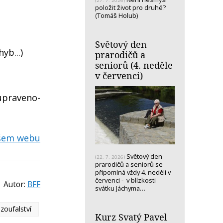
(27. 7. 2026)
položit život pro druhé?
(Tomáš Holub)
Světový den
yb...)
prarodičů a
seniorů (4. neděle
v červenci)
upraveno-
ašem webu
Světový den
(22. 7. 2026)
prarodičů a seniorů se
připomíná vždy 4. neděli v
červenci - v blízkosti
Autor:
BFF
svátku Jáchyma…
zoufalství
Kurz Svatý Pavel