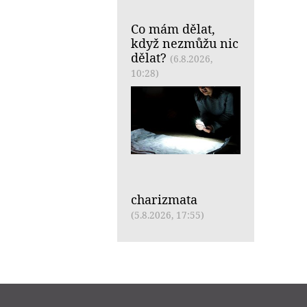
Co mám dělat,
když nezmůžu nic
dělat?
(6.8.2026,
10:28)
charizmata
(5.8.2026, 17:55)