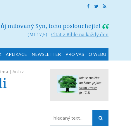
můj milovaný Syn, toho poslouchejte!
(Mt 17,5) -
Citát z Bible na každý den
K
APLIKACE
NEWSLETTER
PRO VÁS
O WEBU
téma
|
Archiv
li
Kdo se spoléhá
na Boha, je jako
strom u vody
.
(Jr 17,5)