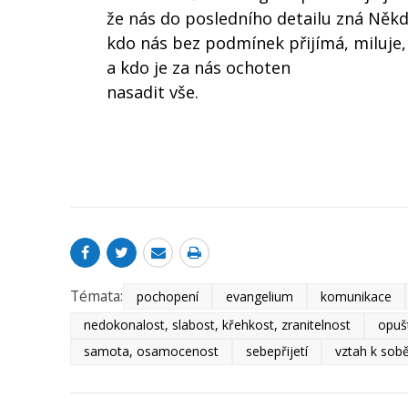
že nás do posledního detailu zná Někd
kdo nás bez podmínek přijímá, miluje,
a kdo je za nás ochoten
nasadit vše.
Témata:
pochopení
evangelium
komunikace
nedokonalost, slabost, křehkost, zranitelnost
opuš
samota, osamocenost
sebepřijetí
vztah k sobě