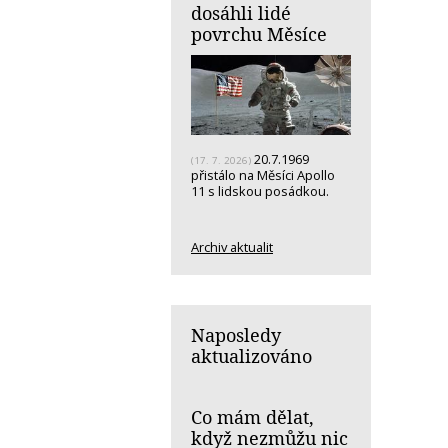
dosáhli lidé
povrchu Měsíce
20.7.1969
(17. 7. 2026)
přistálo na Měsíci Apollo
11 s lidskou posádkou.
Archiv aktualit
Naposledy
aktualizováno
Co mám dělat,
když nezmůžu nic