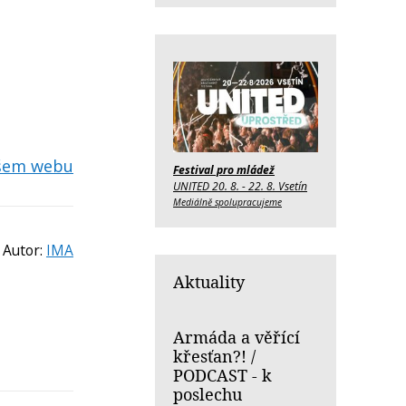
ašem webu
Festival pro mládež
UNITED 20. 8. - 22. 8. Vsetín
Mediálně spolupracujeme
Autor:
IMA
Aktuality
Armáda a věřící
křesťan?! /
PODCAST - k
poslechu