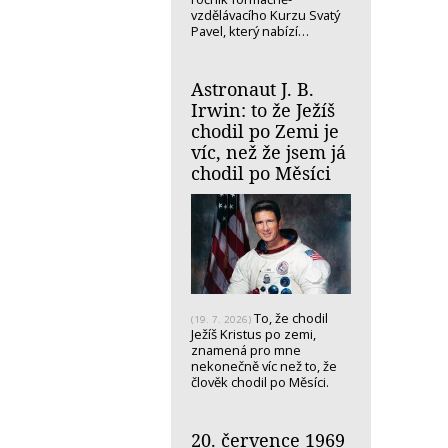
vzdělávacího Kurzu Svatý
Pavel, který nabízí…
Astronaut J. B.
Irwin: to že Ježíš
chodil po Zemi je
víc, než že jsem já
chodil po Měsíci
To, že chodil
(19. 7. 2026)
Ježíš Kristus po zemi,
znamená pro mne
nekonečně víc než to, že
člověk chodil po Měsíci.
20. července 1969