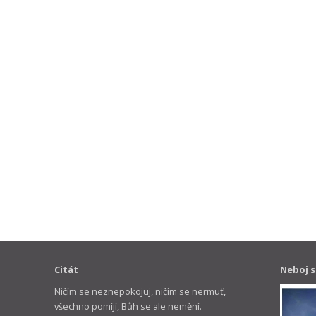
Citát
Neboj s
Ničím se neznepokojuj, ničím se nermuť,
všechno pomíjí, Bůh se ale nemění.