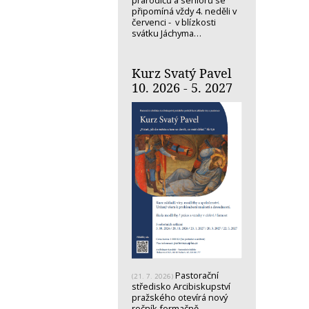
prarodičů a seniorů se
připomíná vždy 4. neděli v
červenci - v blízkosti
svátku Jáchyma…
Kurz Svatý Pavel
10. 2026 - 5. 2027
Pastorační
(21. 7. 2026)
středisko Arcibiskupství
pražského otevírá nový
ročník formačně-