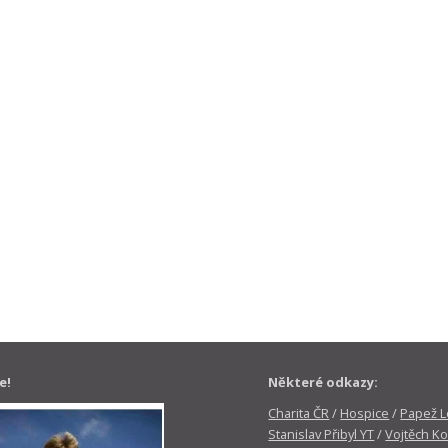
e!
Některé odkazy:
Charita ČR
/
Hospice
/
Papež Le
Stanislav Přibyl YT
/
Vojtěch Ko