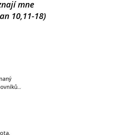
znají mne
Jan 10,11-18)
ímaný
ovníků...
tota,