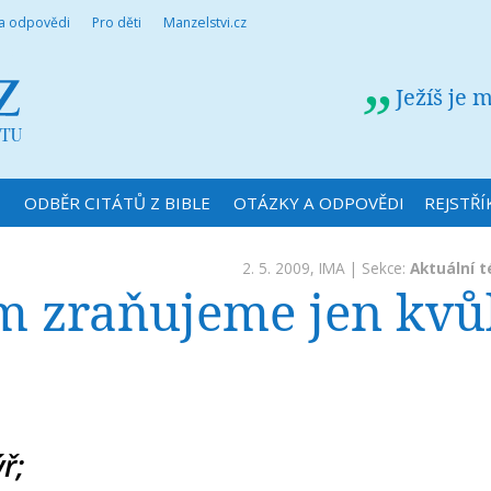
 a odpovědi
Pro děti
Manzelstvi.cz
Ježíš je 
N
ODBĚR CITÁTŮ Z BIBLE
OTÁZKY A ODPOVĚDI
REJSTŘÍ
2. 5. 2009,
IMA
| Sekce:
Aktuální 
m zraňujeme jen kvů
ř;