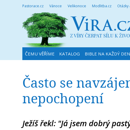
Pastorace.cz
Vánoce
Velikonoce
Modlitba.cz
Otázky
ČEMU VĚŘÍME
KATALOG
BIBLE NA KAŽDÝ DE
Často se navzáje
nepochopení
Ježíš řekl: "Já jsem dobrý pastý