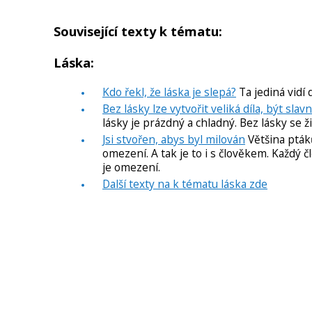
Související texty k tématu:
Láska:
Kdo řekl, že láska je slepá?
Ta jediná vidí 
Bez lásky lze vytvořit veliká díla, být sla
lásky je prázdný a chladný. Bez lásky se ž
Jsi stvořen, abys byl milován
Většina ptáků
omezení. A tak je to i s člověkem. Každý č
je omezení.
Další texty na k tématu láska zde