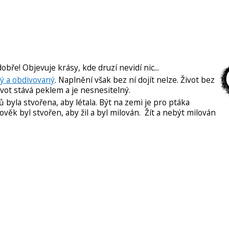
dobře! Objevuje krásy, kde druzí nevidí nic...
vný a obdivovaný
. Naplnění však bez ní dojít nelze. Život bez
ivot stává peklem a je nesnesitelný.
 byla stvořena, aby létala. Být na zemi je pro ptáka
lověk byl stvořen, aby žil a byl milován. Žít a nebýt milován