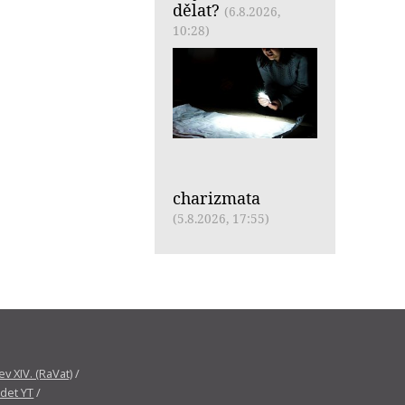
dělat?
(6.8.2026,
10:28)
charizmata
(5.8.2026, 17:55)
v XIV. (RaVat)
/
det YT
/