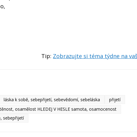
o,
Tip:
Zobrazujte si téma týdne na v
láska k sobě, sebepřijetí, sebevědomí, sebeláska
přijetí
těnost, osamělost HLEDEJ V HESLE samota, osamocenost
, sebepřijetí