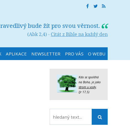
ravedlivý bude žít pro svou věrnost.
(Abk 2,4) -
Citát z Bible na každý den
K
APLIKACE
NEWSLETTER
PRO VÁS
O WEBU
Kdo se spoléhá
na Boha, je jako
strom u vody
.
(Jr 17,5)