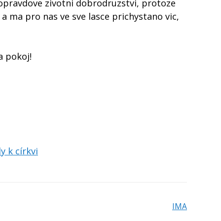
 opravdove zivotni dobrodruzstvi, protoze
a ma pro nas ve sve lasce prichystano vic,
 pokoj!
y k církvi
IMA