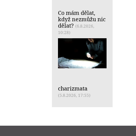
Co mám dělat,
když nezmůžu nic
dělat?
(6.8.2026,
10:28)
charizmata
(5.8.2026, 17:55)