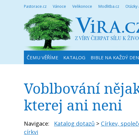
Pastorace.cz
Vánoce
Velikonoce
Modlitba.cz
Otázky
ČEMU VĚŘÍME
KATALOG
BIBLE NA KAŽDÝ DE
Voblbování něj
kterej ani neni
Navigace:
Katalog dotazů
>
Církev, společ
církvi