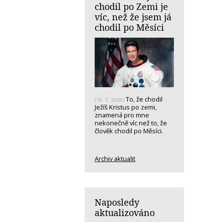
chodil po Zemi je
víc, než že jsem já
chodil po Měsíci
To, že chodil
(19. 7. 2026)
Ježíš Kristus po zemi,
znamená pro mne
nekonečně víc než to, že
člověk chodil po Měsíci.
Archiv aktualit
Naposledy
aktualizováno