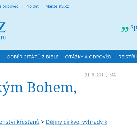
 a odpovědi
Pro děti
Manzelstvi.cz
Sp
N
ODBĚR CITÁTŮ Z BIBLE
OTÁZKY A ODPOVĚDI
REJSTŘÍ
31. 8. 2011,
IMA
akým Bohem,
enství křesťanů
>
Dějiny církve, výhrady k