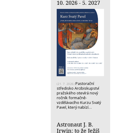
10. 2026 - 5. 2027
Pastorační
(21. 7. 2026)
středisko Arcibiskupství
pražského otevírá nový
ročník formačně-
vzdělávacího Kurzu Svatý
Pavel, který nabízí…
Astronaut J. B.
Irwin: to že Ježíš