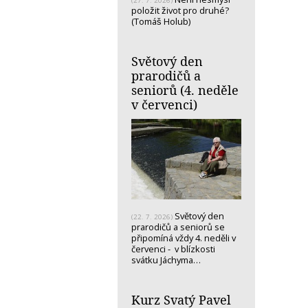
(27. 7. 2026)
položit život pro druhé?
(Tomáš Holub)
Světový den
prarodičů a
seniorů (4. neděle
v červenci)
Světový den
(22. 7. 2026)
prarodičů a seniorů se
připomíná vždy 4. neděli v
červenci - v blízkosti
svátku Jáchyma…
Kurz Svatý Pavel