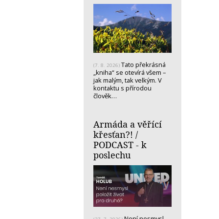
Tato překrásná
(7. 8. 2026)
„kniha“ se otevírá všem –
jak malým, tak velkým. V
kontaktu s přírodou
člověk…
Armáda a věřící
křesťan?! /
PODCAST - k
poslechu
Není nesmysl