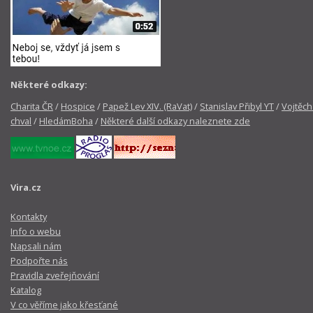
Některé odkazy:
Charita ČR
/
Hospice
/
Papež Lev XIV. (RaVat)
/
Stanislav Přibyl YT
/
Vojtěch
chval
/
HledámBoha
/
Některé další odkazy naleznete zde
Vira.cz
Kontakty
Info o webu
Napsali nám
Podpořte nás
Pravidla zveřejňování
Katalog
V co věříme jako křesťané