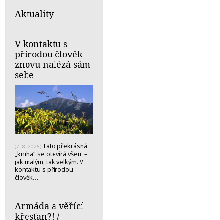
Aktuality
V kontaktu s
přírodou člověk
znovu nalézá sám
sebe
Tato překrásná
(7. 8. 2026)
„kniha“ se otevírá všem –
jak malým, tak velkým. V
kontaktu s přírodou
člověk…
Armáda a věřící
křesťan?! /