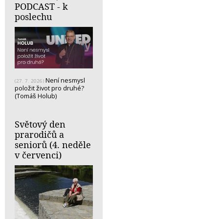
PODCAST - k
poslechu
Není nesmysl
(27. 7. 2026)
položit život pro druhé?
(Tomáš Holub)
Světový den
prarodičů a
seniorů (4. neděle
v červenci)