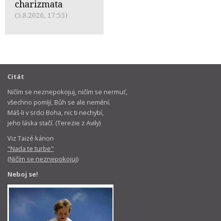
charizmata
(5.8.2026, 17:55)
Citát
Ničím se neznepokojuj, ničím se nermuť,
všechno pomíjí, Bůh se ale nemění.
Máš-li v srdci Boha, nic ti nechybí,
jeho láska stačí. (Terezie z Avily)
Viz Taizé kánon
"Nada te turbe"
(Ničím se neznepokojuj)
Neboj se!