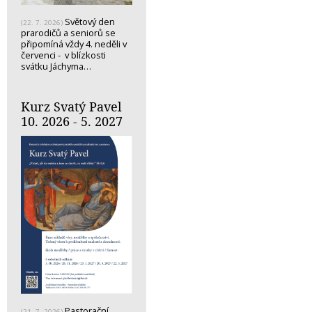
Světový den
(22. 7. 2026)
prarodičů a seniorů se
připomíná vždy 4. neděli v
červenci - v blízkosti
svátku Jáchyma…
Kurz Svatý Pavel
10. 2026 - 5. 2027
Pastorační
(21. 7. 2026)