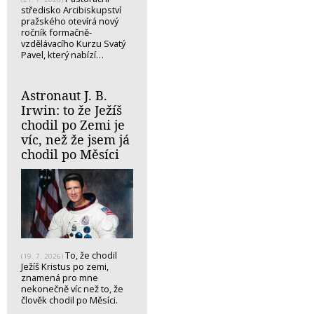
středisko Arcibiskupství
pražského otevírá nový
ročník formačně-
vzdělávacího Kurzu Svatý
Pavel, který nabízí…
Astronaut J. B.
Irwin: to že Ježíš
chodil po Zemi je
víc, než že jsem já
chodil po Měsíci
To, že chodil
(19. 7. 2026)
Ježíš Kristus po zemi,
znamená pro mne
nekonečně víc než to, že
člověk chodil po Měsíci.