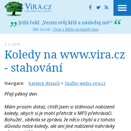
Ježíš řekl: „Vezmi svůj kříž a následuj mě!“
(Mt 16,24) -
Citát z Bible na každý den
2. 3. 2010
Koledy na www.vira.cz
- stahování
Navigace:
Katalog dotazů
>
Služby webu vira.cz
Přeji pěkný den
Mám prosím dotaz, chtěl jsem si stáhnout nabízené
koledy, abych si je mohl přehrát v MP3 přehrávači.
Bohužel , oběvila se zpráva, že něco chybí a z tohoto
důvodu nelze koledy, ale ani jiné nabízené nahrávky