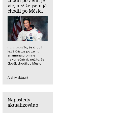
chodil po Zemi je
víc, než že jsem já
chodil po Měsíci
To, že chodil
(19. 7. 2026)
Ježíš Kristus po zemi,
znamená pro mne
nekonečně víc než to, že
člověk chodil po Měsíci.
Archiv aktualit
Naposledy
aktualizováno