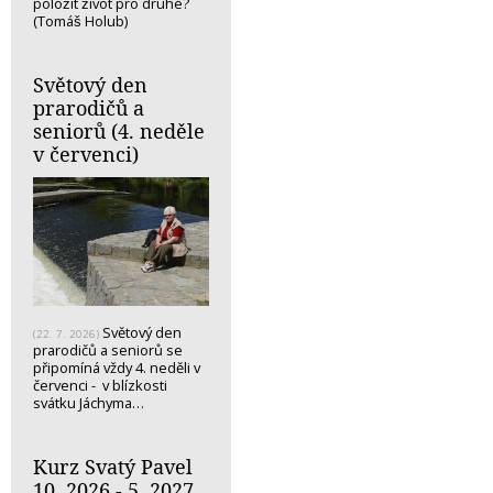
položit život pro druhé?
(Tomáš Holub)
Světový den
prarodičů a
seniorů (4. neděle
v červenci)
Světový den
(22. 7. 2026)
prarodičů a seniorů se
připomíná vždy 4. neděli v
červenci - v blízkosti
svátku Jáchyma…
Kurz Svatý Pavel
10. 2026 - 5. 2027