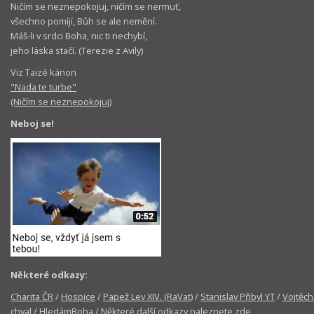
Ničím se neznepokojuj, ničím se nermuť,
všechno pomíjí, Bůh se ale nemění.
Máš-li v srdci Boha, nic ti nechybí,
jeho láska stačí. (Terezie z Avily)
Viz Taizé kánon
"Nada te turbe"
(Ničím se neznepokojuj)
Neboj se!
Některé odkazy:
Charita ČR
/
Hospice
/
Papež Lev XIV. (RaVat)
/
Stanislav Přibyl YT
/
Vojtěch
chval
/
HledámBoha
/
Některé další odkazy naleznete zde