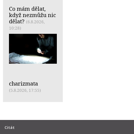
Co mám dělat,
když nezmůžu nic
dělat?
(6.8.2026,
10:28)
charizmata
(5.8.2026, 17:55)
Citát