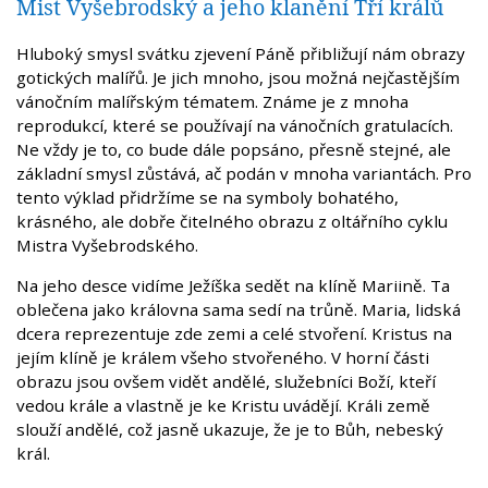
Mist Vyšebrodský a jeho klanění Tří králů
Hluboký smysl svátku zjevení Páně přibližují nám obrazy
gotických malířů. Je jich mnoho, jsou možná nejčastějším
vánočním malířským tématem. Známe je z mnoha
reprodukcí, které se používají na vánočních gratulacích.
Ne vždy je to, co bude dále popsáno, přesně stejné, ale
základní smysl zůstává, ač podán v mnoha variantách. Pro
tento výklad přidržíme se na symboly bohatého,
krásného, ale dobře čitelného obrazu z oltářního cyklu
Mistra Vyšebrodského.
Na jeho desce vidíme Ježíška sedět na klíně Mariině. Ta
oblečena jako královna sama sedí na trůně. Maria, lidská
dcera reprezentuje zde zemi a celé stvoření. Kristus na
jejím klíně je králem všeho stvořeného. V horní části
obrazu jsou ovšem vidět andělé, služebníci Boží, kteří
vedou krále a vlastně je ke Kristu uvádějí. Králi země
slouží andělé, což jasně ukazuje, že je to Bůh, nebeský
král.