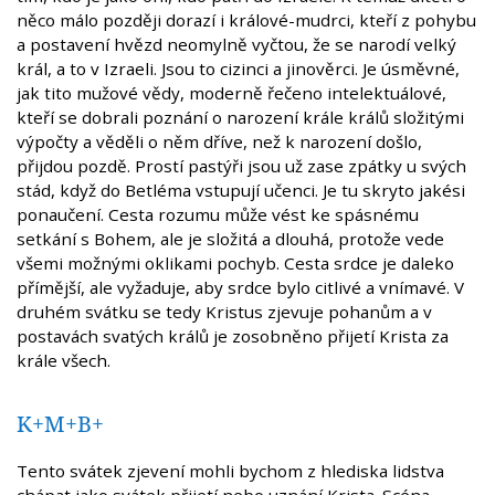
něco málo později dorazí i králové-mudrci, kteří z pohybu
a postavení hvězd neomylně vyčtou, že se narodí velký
král, a to v Izraeli. Jsou to cizinci a jinověrci. Je úsměvné,
jak tito mužové vědy, moderně řečeno intelektuálové,
kteří se dobrali poznání o narození krále králů složitými
výpočty a věděli o něm dříve, než k narození došlo,
přijdou pozdě. Prostí pastýři jsou už zase zpátky u svých
stád, když do Betléma vstupují učenci. Je tu skryto jakési
ponaučení. Cesta rozumu může vést ke spásnému
setkání s Bohem, ale je složitá a dlouhá, protože vede
všemi možnými oklikami pochyb. Cesta srdce je daleko
přímější, ale vyžaduje, aby srdce bylo citlivé a vnímavé. V
druhém svátku se tedy Kristus zjevuje pohanům a v
postavách svatých králů je zosobněno přijetí Krista za
krále všech.
K+M+B+
Tento svátek zjevení mohli bychom z hlediska lidstva