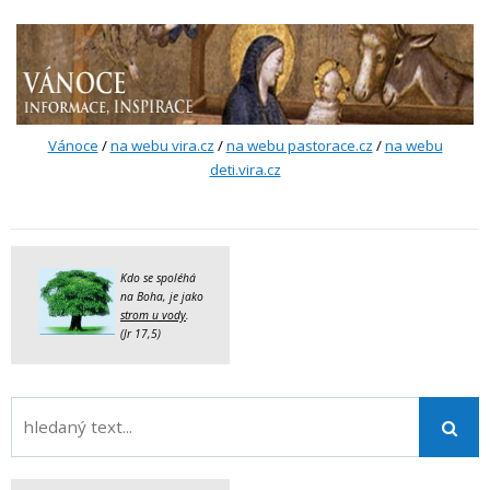
Vánoce
/
na webu vira.cz
/
na webu pastorace.cz
/
na webu
deti.vira.cz
Kdo se spoléhá
na Boha, je jako
strom u vody
.
(Jr 17,5)