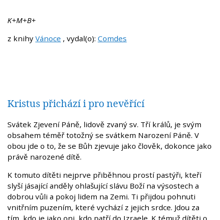
K+M+B+
z knihy
Vánoce
, vydal(o):
Comdes
Kristus přichází i pro nevěřící
Svátek Zjevení Páně, lidově zvaný sv. Tří králů, je svým
obsahem téměř totožný se svátkem Narození Páně. V
obou jde o to, že se Bůh zjevuje jako člověk, dokonce jako
právě narozené dítě.
K tomuto dítěti nejprve přiběhnou prostí pastýři, kteří
slyší jásající anděly ohlašující slávu Boží na výsostech a
dobrou vůli a pokoj lidem na Zemi. Ti přijdou pohnuti
vnitřním puzením, které vychází z jejich srdce. Jdou za
tím, kdo je jako oni, kdo patří do Izraele. K témuž dítěti o