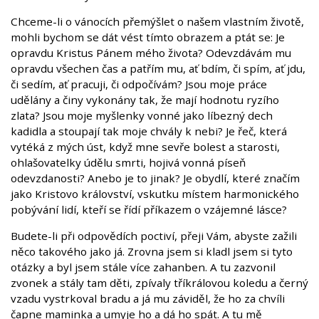
Chceme-li o vánocích přemýšlet o našem vlastním životě,
mohli bychom se dát vést tímto obrazem a ptát se: Je
opravdu Kristus Pánem mého života? Odevzdávám mu
opravdu všechen čas a patřím mu, ať bdím, či spím, ať jdu,
či sedím, ať pracuji, či odpočívám? Jsou moje práce
udělány a činy vykonány tak, že mají hodnotu ryzího
zlata? Jsou moje myšlenky vonné jako líbezný dech
kadidla a stoupají tak moje chvály k nebi? Je řeč, která
vytéká z mých úst, když mne sevře bolest a starosti,
ohlašovatelky údělu smrti, hojivá vonná píseň
odevzdanosti? Anebo je to jinak? Je obydlí, které značím
jako Kristovo království, vskutku místem harmonického
pobývání lidí, kteří se řídí příkazem o vzájemné lásce?
Budete-li při odpovědích poctiví, přeji Vám, abyste zažili
něco takového jako já. Zrovna jsem si kladl jsem si tyto
otázky a byl jsem stále více zahanben. A tu zazvonil
zvonek a stály tam děti, zpívaly tříkrálovou koledu a černý
vzadu vystrkoval bradu a já mu záviděl, že ho za chvíli
čapne maminka a umyje ho a dá ho spát. A tu mě