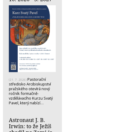
Pastorační
(21. 7. 2026)
středisko Arcibiskupství
pražského otevírá nový
ročník formačně-
vzdělávacího Kurzu Svatý
Pavel, který nabízí…
Astronaut J. B.
Irwin: to že Ježíš