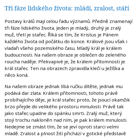
Tři fáze lidského života: mládí, zralost, stáří
Postavy králů mají celou řadu významů. Předně znamenají
tři fáze lidského života. Jeden je mladý, druhý je zralý
muž, třetí je stařec. Říká se tím, že Kristus je Pánem
každého života od počátku do konce. Králové jsou však i
vladaři všeho pozemského času. Mladý král je králem
budoucnosti. Na našem obraze je oblečen do zeleného
roucha naděje. Překvapivé je, že králem přítomnosti je
král stařec. Ten na obrazech zpravidla klečí u Ježíška a
něco koná.
Na našem obraze jednak líbá ručku dítěte, jednak mu
podává dar zlata. Králem přítomnosti, tohoto právě
probíhajícího děje, je král stařec proto, že jsoucí okamžik
brzo přejde do velikého prostoru minulosti. Právě tak
jako stařec upadne do spánku smrti. Zralý muž, který
stojí trochu nakloněn nad ním, je pak králem minulosti.
Nedejme se zmást tím, že se jeví oproti starci velmi
mladě. Zralost a plnost žití přichází v gotické představě