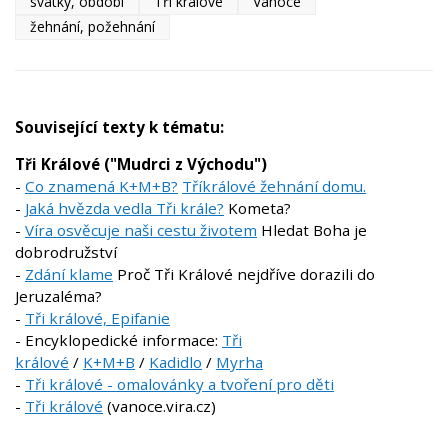
svátky, období
Tři králové
Vánoce
žehnání, požehnání
Související texty k tématu:
Tři Králové ("Mudrci z Východu")
-
Co znamená K+M+B?
Tříkrálové žehnání domu.
-
Jaká hvězda vedla Tři krále?
Kometa?
-
Víra osvěcuje naši cestu životem
Hledat Boha je
dobrodružství
-
Zdání klame
Proč Tři Králové nejdříve dorazili do
Jeruzaléma?
-
Tři králové, Epifanie
- Encyklopedické informace:
Tři
králové
/
K+M+B
/
Kadidlo
/
Myrha
-
Tři králové - omalovánky a tvoření pro děti
-
Tři králové
(vanoce.vira.cz)