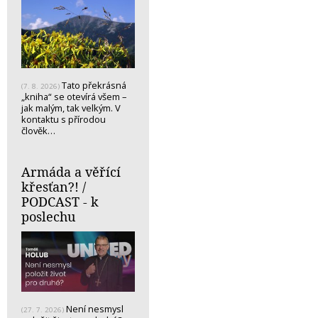
Tato překrásná
(7. 8. 2026)
„kniha“ se otevírá všem –
jak malým, tak velkým. V
kontaktu s přírodou
člověk…
Armáda a věřící
křesťan?! /
PODCAST - k
poslechu
Není nesmysl
(27. 7. 2026)