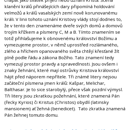
chápat jako svátek přijetí nebo uznání Krista. Scéna
klanění králů přinášejících dary připomíná holdování
velmožů a králů vasalských zemí nově korunovanému
králi. V linii tohoto uznání Kristovy vlády stojí dodnes to,
že v tento den znamenáme dveře svých domů a domovů
trojím křížkem a písmeny C, M a B. Tímto znamením se
totiž přihlašujeme k obnovenému království Božímu a
vymezujeme prostor, v němž uprostřed rozlámaného,
zlého a hříchem opanovaného světa chtějí křesťané žít
plně podle řádu a zákona Božího. Tato znamení tedy
vymezují prostor pravdy a spravedlnosti. Jsou ovšem i
znaky žehnání, které mají ostrůvky Kristova království
hájit před náporem nepřítele. Tři známé litery nejsou
začáteční písmena jmen králů: Kašpar, Melichar,
Balthasar. Je to sice starobylý, přece však pozdní výmysl.
Tři litery jsou zkratkou požehnání, které znamená Pán
(řecky Kyrios) či Kristus (Christos) obydlí (latinsky
mansionem) ať žehná (benedicet). Tato zkratka znamená
Pán žehnej tomuto domu.