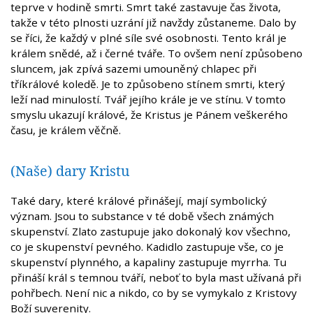
teprve v hodině smrti. Smrt také zastavuje čas života,
takže v této plnosti uzrání již navždy zůstaneme. Dalo by
se říci, že každý v plné síle své osobnosti. Tento král je
králem snědé, až i černé tváře. To ovšem není způsobeno
sluncem, jak zpívá sazemi umouněný chlapec při
tříkrálové koledě. Je to způsobeno stínem smrti, který
leží nad minulostí. Tvář jejího krále je ve stínu. V tomto
smyslu ukazují králové, že Kristus je Pánem veškerého
času, je králem věčně.
(Naše) dary Kristu
Také dary, které králové přinášejí, mají symbolický
význam. Jsou to substance v té době všech známých
skupenství. Zlato zastupuje jako dokonalý kov všechno,
co je skupenství pevného. Kadidlo zastupuje vše, co je
skupenství plynného, a kapaliny zastupuje myrrha. Tu
přináší král s temnou tváří, neboť to byla mast užívaná při
pohřbech. Není nic a nikdo, co by se vymykalo z Kristovy
Boží suverenity.